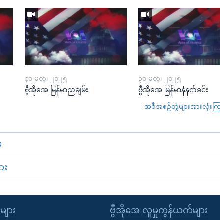
၃၀ မတ္၊ ၂၀၂၅
၃၀ မတ္၊ ၂၀၂၅
ဗွီအိုအေ မြန်မာညချမ်း
ဗွီအိုအေ မြန်မာနံနက်ခင်း
အစီအစဉ်တွဲများအားလုံးကြည့
း
ား
ုများ
ဗွီအိုအေ လူမှုကွန်ယက်များ