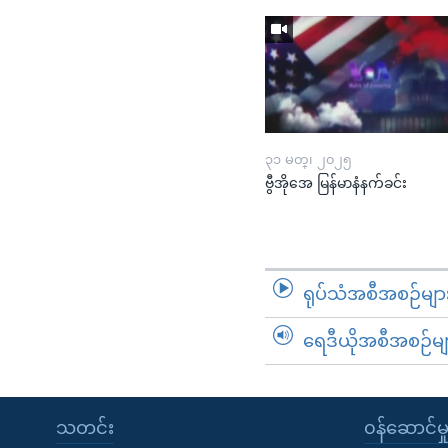
၃၁ မတ္၊ ၂၀၂၅
ဗွီအိုအေ မြန်မာနံနက်ခင်း
ရုပ်သံအစီအစဉ်မျာ
ရေဒီယိုအစီအစဉ်မျ
သတင်း
၀န်ဆောင်မှ