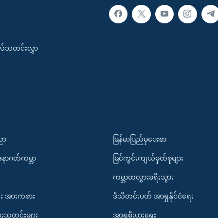
းလ်သတင်းလွှာ
ပညာ
မြန်မာပြည်မှပေးစာ
အနာဂတ်ကမ္ဘာ
မြင်ကွင်းကျယ်မှတ်စုများ
ကမ္ဘာတလွှားခရီးသွား
း အားကစား
ဒီသီတင်းပတ် အာရှနိုင်ငံရေး
ားသတင်းများ
အာရှစီးပွားရေး