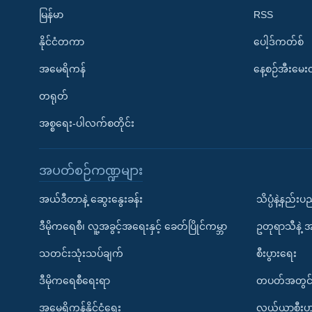
မြန်မာ
RSS
နိုင်ငံတကာ
ပေါ့ဒ်ကတ်စ်
အမေရိကန်
နေ့စဉ်အီးမေ
တရုတ်
အစ္စရေး-ပါလက်စတိုင်း
အပတ်စဉ်ကဏ္ဍများ
အယ်ဒီတာနဲ့ ဆွေးနွေးခန်း
သိပ္ပံနဲ့နည်း
ဒီမိုကရေစီ၊ လူ့အခွင့်အရေးနှင့် ခေတ်ပြိုင်ကမ္ဘာ
ဥတုရာသီနဲ့ 
သတင်းသုံးသပ်ချက်
စီးပွားရေး
ဒီမိုကရေစီရေးရာ
တပတ်အတွင်
အမေရိကန်နိုင်ငံရေး
လယ်ယာစီးပွ