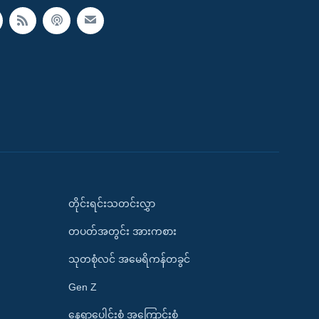
တိုင်းရင်းသတင်းလွှာ
တပတ်အတွင်း အားကစား
သုတစုံလင် အမေရိကန်တခွင်
Gen Z
နေရာပေါင်းစုံ အကြောင်းစုံ