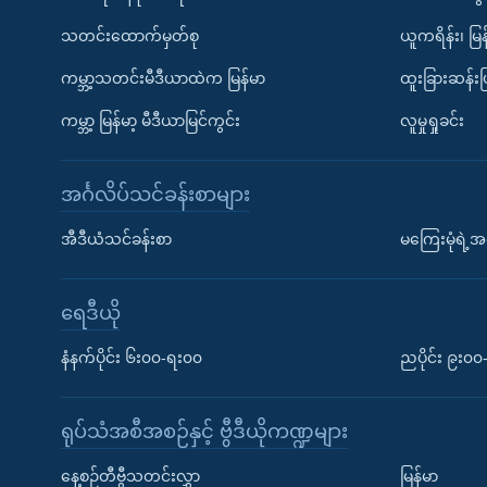
သတင်းထောက်မှတ်စု
ယူကရိန်း၊ မြန
ကမ္ဘာ့သတင်းမီဒီယာထဲက မြန်မာ
ထူးခြားဆန်း
ကမ္ဘာ့ မြန်မာ့ မီဒီယာမြင်ကွင်း
လူမှုရှုခင်း
အင်္ဂလိပ်သင်ခန်းစာများ
အီဒီယံသင်ခန်းစာ
မကြေးမုံရဲ့အင
ရေဒီယို
နံနက်ပိုင်း ၆း၀၀-ရး၀၀
ညပိုင်း ၉း၀
ရုပ်သံအစီအစဉ်နှင့် ဗွီဒီယိုကဏ္ဍများ
နေ့စဉ်တီဗွီသတင်းလွှာ
မြန်မာ