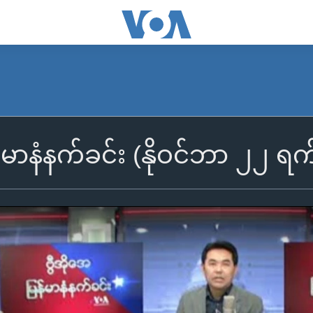
န်မာနံနက်ခင်း (နိုဝင်ဘာ ၂၂ ရ