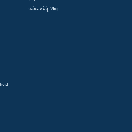
နော်သဇင်ရဲ့ Vlog
droid