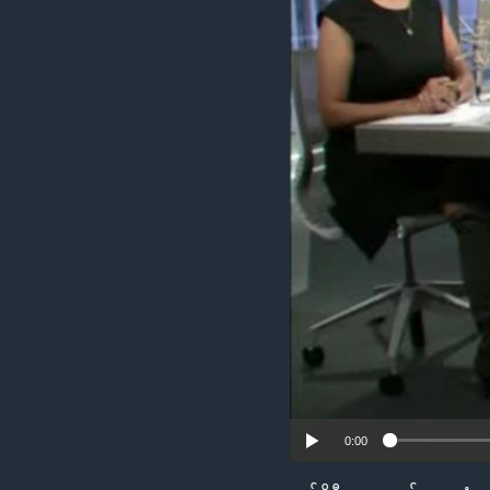
သုတပဒေသာ အင်္ဂလိပ်စာ
အ
ညွန်း
စာမျက်နှာ
သို့
ကျော်
ကြည့်
ရန်
ရှာဖွေ
ရန်
နေရာ
သို့
ကျော်
ရန်
0:00