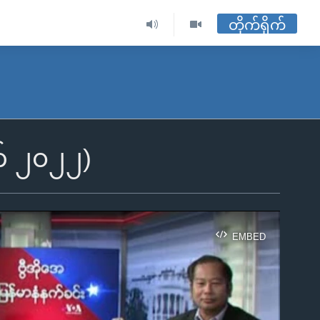
တိုက်ရိုက်
က် ၂၀၂၂)
EMBED