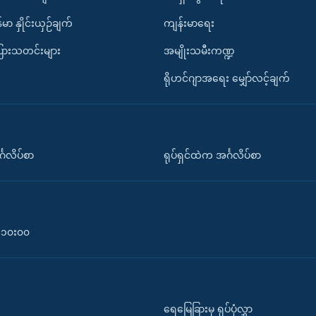
်မာ နှိုင်းယှဉ်ချက်
ကျန်းမာရေး
ပြားသတင်းများ
အမျိုးသမီးကဏ္ဍ
ရိုဟင်ဂျာအရေး မျှော်လင့်ချက်
်္ဂလိပ်စာ
ရုပ်ရှင်ထဲက အင်္ဂလိပ်စာ
၀-၁၀း၀၀
ရေမြေခြားမှ ရုပ်ပုံလွှာ