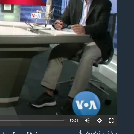
ble
59:28
တိုက်ရိုက် လင့်ခ်