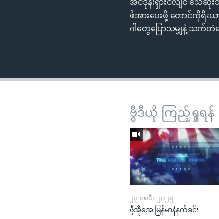
အင်ဒိုနီးရှားငလျင် သေဆုံးသ
ဖိအားပေးဖို့ တောင်ကိုရီ
ဂါတွေပြောသမျှနဲ့ သက်တံ
ဗွီဒီယို ကြည့်ရှုရန်
၂၃ ဧၿပီ၊ ၂၀၂၅
ဗွီအိုအေ မြန်မာနံနက်ခင်း