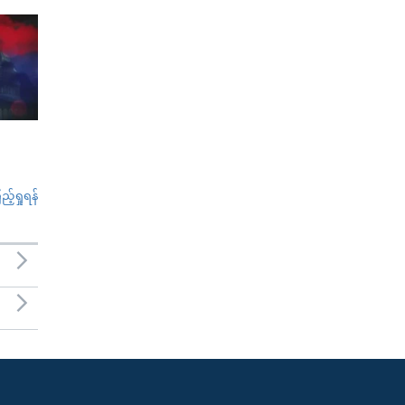
်ရှုရန်