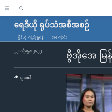
သုံး
ရ
ရှာဖွေ
လွယ်ကူ
မူလစာမျက်နှာ
ရေဒီယို ရုပ်သံအစီအစဉ်
ရ
စေ
မြန်မာ
လာ
ဗွီဒီယို ကြည့်ရှုရန်
အကြောင်း
သည့်
ဒ်
ကမ္ဘာ့သတင်းများ
Link
ဗွီဒီယို
နိုင်ငံတကာ
၂၂ ႏိုဝင္ဘာ၊ ၂၀၂၂
ဗွီအိုအေ မြ
များ
သတင်းလွတ်လပ်ခွင့်
အမေရိကန်
ပင်မ
ရပ်ဝန်းတခု လမ်းတခု အလွန်
တရုတ်
အကြောင်းအရာ
အင်္ဂလိပ်စာလေ့လာမယ်
အစ္စရေး-ပါလက်စတိုင်း
မျှဝေပါ
သို့
အပတ်စဉ်ကဏ္ဍများ
အမေရိကန်သုံးအီဒီယံ
ကျော်
ကြည့်
ရေဒီယိုနှင့်ရုပ်သံ အချက်အလက်များ
မကြေးမုံရဲ့ အင်္ဂလိပ်စာ
ရေဒီယို
ရန်
ရေဒီယို/တီဗွီအစီအစဉ်
ရုပ်ရှင်ထဲက အင်္ဂလိပ်စာ
တီဗွီ
ပင်မ