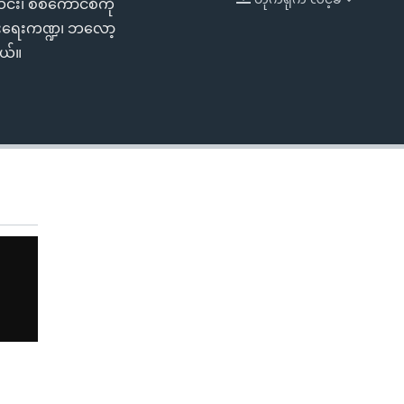
သင်း၊ စစ်ကောင်စီကို
EMBED
ွားရေးကဏ္ဍ၊ ဘလော့
တယ်။