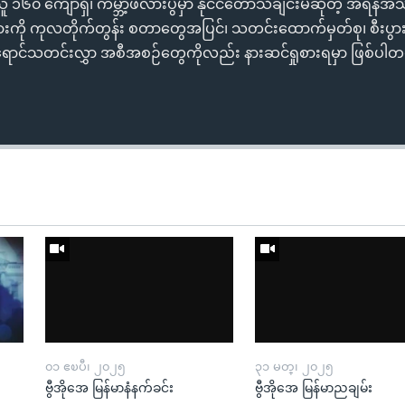
ူ ၁၆၀ ကျော်ရှိ၊ ကမ္ဘာ့ဖလားပွဲမှာ နိုင်ငံတော်သီချင်းမဆိုတဲ့ အီရန်အ
းယားကို ကုလတိုက်တွန်း စတာတွေအပြင်၊ သတင်းထောက်မှတ်စု၊ စီးပ
ရောင်သတင်းလွှာ အစီအစဉ်တွေကိုလည်း နားဆင်ရှုစားရမှာ ဖြစ်ပါ
၀၁ ဧၿပီ၊ ၂၀၂၅
၃၁ မတ္၊ ၂၀၂၅
ဗွီအိုအေ မြန်မာနံနက်ခင်း
ဗွီအိုအေ မြန်မာညချမ်း