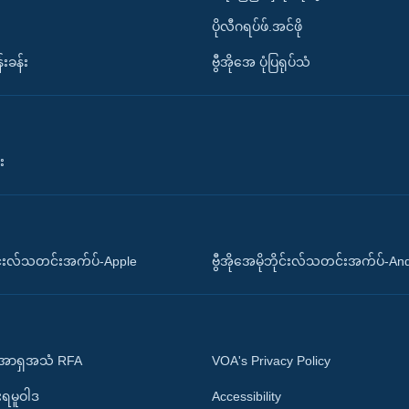
ပိုလီဂရပ်ဖ်.အင်ဖို
်းခန်း
ဗွီအိုအေ ပုံပြရုပ်သံ
း
ိုင်းလ်သတင်းအက်ပ်-Apple
ဗွီအိုအေမိုဘိုင်းလ်သတင်းအက်ပ်-An
 အာရှအသံ RFA
VOA's Privacy Policy
ုးရမူဝါဒ
Accessibility