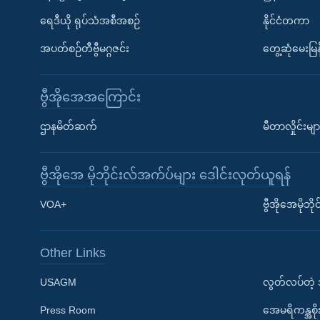
ရေဒီယို ရုပ်သံအစီအစဉ်
နိုင်ငံတကာ
အပတ်စဉ်တီဗွီမဂ္ဂဇင်း
တွေ့ဆုံမေးမြန
ဗွီအိုအေအကြောင်း
ဌာနမိတ်ဆက်
မီတာလှိုင်းမျာ
ဗွီအိုအေ မိုဘိုင်းလ်အက်ပ်များ ဒေါင်းလုတ်ယူရန်
Learning English
VOA+
ဗွီအိုအေမိုဘ
ဗွီအိုအေ လူမှုကွန်ယက်များ
Other Links
USAGM
လွတ်လပ်တဲ့
Press Room
အေမရိကန္အစိ
ဘာသာစကားများ