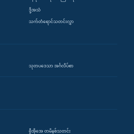
ဒို့အသံ
သက်တံရောင်သတင်းလွှာ
သုတပဒေသာ အင်္ဂလိပ်စာ
ဗွီအိုအေ တမိနစ်သတင်း