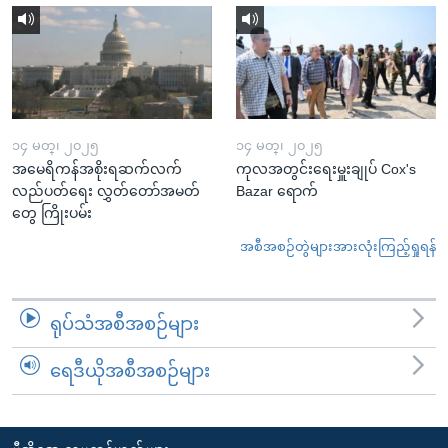
၁၄ မတ္၊ ၂၀၂၅
၁၄ မတ္၊ ၂၀၂၅
အမေရိကန်အစိုးရဆက်လက်
ကုလအတွင်းရေးမှူးချုပ် Cox's
လည်ပတ်ရေး လွှတ်တော်အမတ်
Bazar ရောက်
တွေ ကြိုးပမ်း
အစီအစဉ်တွဲများအားလုံးကြည့်ရှုရန်
ရုပ်သံအစီအစဉ်များ
ရေဒီယိုအစီအစဉ်များ