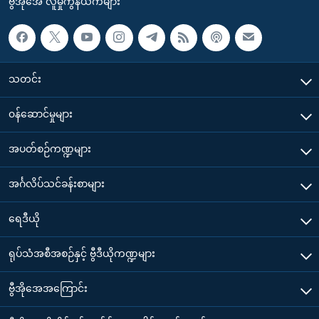
ဗွီအိုအေ လူမှုကွန်ယက်များ
သတင်း
၀န်ဆောင်မှုများ
အပတ်စဉ်ကဏ္ဍများ
အင်္ဂလိပ်သင်ခန်းစာများ
ရေဒီယို
ရုပ်သံအစီအစဉ်နှင့် ဗွီဒီယိုကဏ္ဍများ
ဗွီအိုအေအကြောင်း