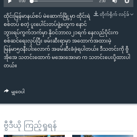
အ
0:00
2:30
သုတပဒေသာ အင်္ဂလိပ်စာ
ညွန်း
Learning English
တိုက်ရိုက် လင့်ခ်
ထိုင်းမြန်မာနယ်စပ် မဲဆောက်မြို့မှာ ထိုင်းရဲ
စာမျက်နှာ
စစ်တပ် စတဲ့ ပူးပေါင်းတပ်ဖွဲ့တွေက နောင်
သို့
ဗွီအိုအေ လူမှုကွန်ယက်များ
ဘွားရပ်ကွက်ဘက်မှာ နိုဝင်ဘာလ၂၁ရက် နေလည်ပိုင်းက
ကျော်
စစ်ဆင်ရေးလုပ်ပြီး ဖမ်းဆီးရာမှာ အထောက်အထားမဲ့
ကြည့်
မြန်မာ၅၀နီးပါးလောက် အဖမ်ဆီးခံခဲ့ရပါတယ်။ ဒီသတင်းကို ဗွီ
ရန်
ဘာသာစကားများ
အိုအေ သတင်းထောက် မအေးအေးမာ က သတင်းပေးပို့ထားပါ
ရှာဖွေ
တယ်။
ရန်
နေရာ
သို့
မျှဝေပါ
ကျော်
ရန်
ဗွီဒီယို ကြည့်ရှုရန်