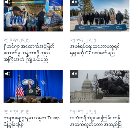
၁၅ မတ္၊ ၂၀၂၅
၁၅ မတ္၊ ၂၀၂၅
ရိုဟင်ဂျာ အထောက်အပံ့ဖြတ်
အပစ်ရပ်ရေးသဘောမတူရင်
တောက်မှု ဟန့်တားဖို့ ကုလ
ရုရှားကို G7 ဒဏ်ခတ်မည်
အကြီးအကဲ ကြိုးပမ်းမည်
၁၅ မတ္၊ ၂၀၂၅
၁၅ မတ္၊ ၂၀၂၅
တရားရေးဌာနမှာ သမ္မတ Trump
အသုံးစရိတ်ဥပဒေကြမ်း ကန်
မိန့်ခွန်းပြော
အထက်လွှတ်တော် အတည်ပြု