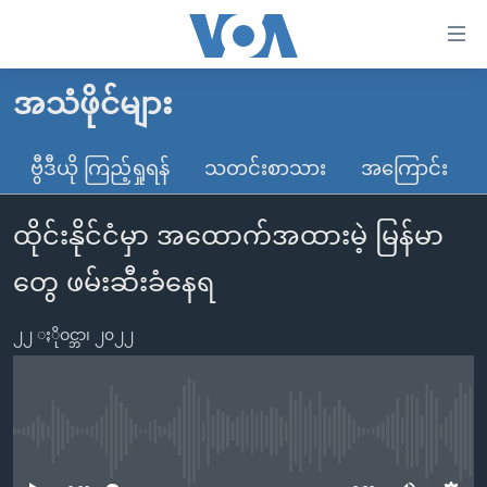
သုံး
ရ
လွယ်ကူ
အသံဖိုင်များ
မူလစာမျက်နှာ
စေ
မြန်မာ
ဗွီဒီယို ကြည့်ရှုရန်
သတင်းစာသား
အကြောင်း
သည့်
ကမ္ဘာ့သတင်းများ
Link
ထိုင်းနိုင်ငံမှာ အထောက်အထားမဲ့ မြန်မာ
ဗွီဒီယို
နိုင်ငံတကာ
များ
သတင်းလွတ်လပ်ခွင့်
အမေရိကန်
တွေ ဖမ်းဆီးခံနေရ
ပင်မ
ရပ်ဝန်းတခု လမ်းတခု အလွန်
တရုတ်
အကြောင်းအရာ
၂၂ ႏိုဝင္ဘာ၊ ၂၀၂၂
သို့
အင်္ဂလိပ်စာလေ့လာမယ်
အစ္စရေး-ပါလက်စတိုင်း
ကျော်
အပတ်စဉ်ကဏ္ဍများ
အမေရိကန်သုံးအီဒီယံ
ကြည့်
ရေဒီယိုနှင့်ရုပ်သံ အချက်အလက်များ
မကြေးမုံရဲ့ အင်္ဂလိပ်စာ
ရေဒီယို
ရန်
No media source currently available
ပင်မ
ရေဒီယို/တီဗွီအစီအစဉ်
ရုပ်ရှင်ထဲက အင်္ဂလိပ်စာ
တီဗွီ