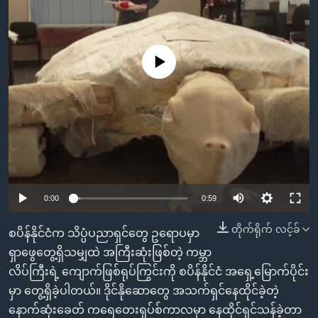
အ
သုတပဒေသာ အင်္ဂလိပ်စာ
ညွန်း
Learning English
စာမျက်နှာ
သို့
No media source currently available
ဗွီအိုအေ လူမှုကွန်ယက်များ
ကျော်
ကြည့်
ရန်
ဘာသာစကားများ
ရှာဖွေ
ရန်
နေရာ
သို့
0:00
0:59
ကျော်
တိုက်ရိုက် လင့်ခ်
စပိန်နိုင်ငံက သိပ္ပံပညာရှင်တွေ ဥရောပမှာ
ရန်
ရှာဖွေတွေ့ရှိသမျှထဲ အကြီးဆုံးဖြစ်တဲ့ ကမ္ဘာ
လိပ်ကြီးရဲ့ ကျောက်ဖြစ်ရုပ်ကြွင်းကို စပိန်နိုင်ငံ အရှေ့မြောက်ပိုင်း
မှာ တွေ့ရှိခဲ့ပါတယ်။ ဒိုင်နိုဆောတွေ အသက်ရှင်နေထိုင်ခဲ့တဲ့
နောက်ဆုံးခေတ် ကရေတေးရှပ်စ်ကာလမှာ နေထိုင်ရှင်သန်ခဲ့တာ