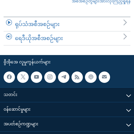
အစီအစဉ်တွဲများအားလုံးကြည့်ရှုရန်
ရုပ်သံအစီအစဉ်များ
ရေဒီယိုအစီအစဉ်များ
ဗွီအိုအေ လူမှုကွန်ယက်များ
သတင်း
၀န်ဆောင်မှုများ
အပတ်စဉ်ကဏ္ဍများ