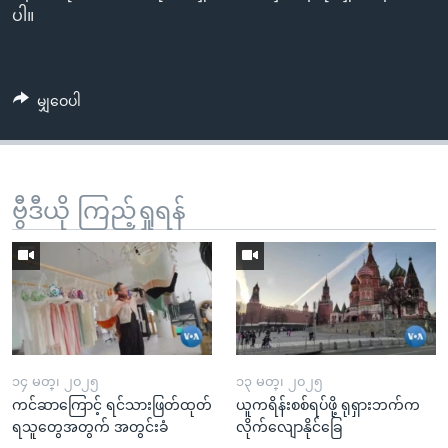
ပါ။
မျှဝေပါ
ဗွီဒီယို ကြည့်ရှုရန်
၁၄ မတ္၊ ၂၀၂၅
၁၃ မတ္၊ ၂၀၂၅
ကင်ဆာကြောင့် ရင်သားဖြတ်ထုတ်
ယူကရိန်းစစ်ရပ်ဖို့ ရုရှားဘက်က
ရသူတွေအတွက် အတွင်းခံ
လိုက်လျောနိုင်ခြေ