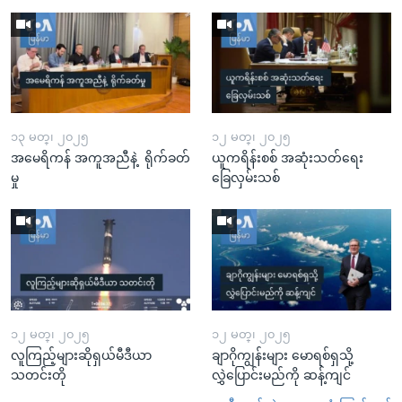
၁၃ မတ္၊ ၂၀၂၅
၁၂ မတ္၊ ၂၀၂၅
အမေရိကန် အကူအညီနဲ့ ရိုက်ခတ်
ယူကရိန်းစစ် အဆုံးသတ်ရေး
မှု
ခြေလှမ်းသစ်
၁၂ မတ္၊ ၂၀၂၅
၁၂ မတ္၊ ၂၀၂၅
လူကြည့်များဆိုရှယ်မီဒီယာ
ချာဂိုကျွန်းများ မောရစ်ရှသို့
သတင်းတို
လွှဲပြောင်းမည်ကို ဆန့်ကျင်