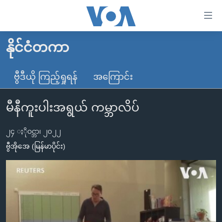
သုံး
ရ
လွယ်ကူ
နိုင်ငံတကာ
မူလစာမျက်နှာ
စေ
မြန်မာ
ဗွီဒီယို ကြည့်ရှုရန်
အကြောင်း
သည့်
ကမ္ဘာ့သတင်းများ
Link
မီနီကူးပါးအရွယ် ကမ္ဘာလိပ်
ဗွီဒီယို
နိုင်ငံတကာ
များ
သတင်းလွတ်လပ်ခွင့်
အမေရိကန်
ပင်မ
၂၄ ႏိုဝင္ဘာ၊ ၂၀၂၂
ရပ်ဝန်းတခု လမ်းတခု အလွန်
တရုတ်
အကြောင်းအရာ
ဗွီအိုအေ (မြန်မာပိုင်း)
သို့
အင်္ဂလိပ်စာလေ့လာမယ်
အစ္စရေး-ပါလက်စတိုင်း
ကျော်
အပတ်စဉ်ကဏ္ဍများ
အမေရိကန်သုံးအီဒီယံ
ကြည့်
ရေဒီယိုနှင့်ရုပ်သံ အချက်အလက်များ
မကြေးမုံရဲ့ အင်္ဂလိပ်စာ
ရေဒီယို
ရန်
ပင်မ
ရေဒီယို/တီဗွီအစီအစဉ်
ရုပ်ရှင်ထဲက အင်္ဂလိပ်စာ
တီဗွီ