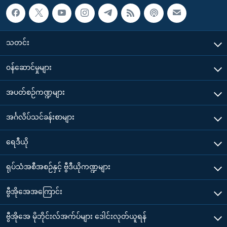
သတင်း
၀န်ဆောင်မှုများ
အပတ်စဉ်ကဏ္ဍများ
အင်္ဂလိပ်သင်ခန်းစာများ
ရေဒီယို
ရုပ်သံအစီအစဉ်နှင့် ဗွီဒီယိုကဏ္ဍများ
ဗွီအိုအေအကြောင်း
ဗွီအိုအေ မိုဘိုင်းလ်အက်ပ်များ ဒေါင်းလုတ်ယူရန်