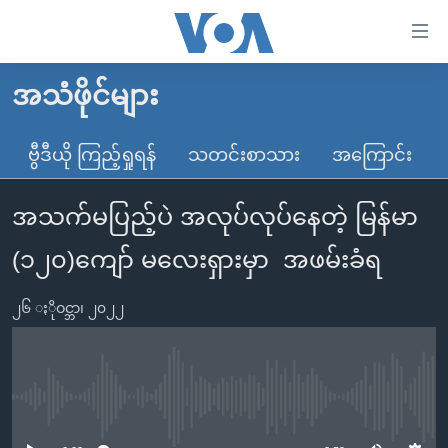
သုံး
ရ
လွယ်ကူ
အသံဖိုင်များ
မူလစာမျက်နှာ
စေ
မြန်မာ
ဗွီဒီယို ကြည့်ရှုရန်
သတင်းစာသား
အကြောင်း
သည့်
ကမ္ဘာ့သတင်းများ
Link
အသက်မပြည့်ပဲ အလုပ်လုပ်နေတဲ့ မြန်မာ
ဗွီဒီယို
နိုင်ငံတကာ
များ
သတင်းလွတ်လပ်ခွင့်
အမေရိကန်
(၁၂၀)ကျော် မလေးရှားမှာ အဖမ်းခံရ
ပင်မ
ရပ်ဝန်းတခု လမ်းတခု အလွန်
တရုတ်
အကြောင်းအရာ
၂၆ ႏိုဝင္ဘာ၊ ၂၀၂၂
သို့
အင်္ဂလိပ်စာလေ့လာမယ်
အစ္စရေး-ပါလက်စတိုင်း
ကျော်
အပတ်စဉ်ကဏ္ဍများ
အမေရိကန်သုံးအီဒီယံ
ကြည့်
ရေဒီယိုနှင့်ရုပ်သံ အချက်အလက်များ
မကြေးမုံရဲ့ အင်္ဂလိပ်စာ
ရေဒီယို
ရန်
No media source currently available
ပင်မ
ရေဒီယို/တီဗွီအစီအစဉ်
ရုပ်ရှင်ထဲက အင်္ဂလိပ်စာ
တီဗွီ