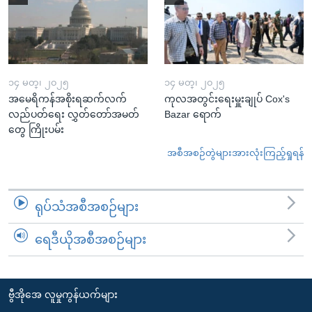
၁၄ မတ္၊ ၂၀၂၅
၁၄ မတ္၊ ၂၀၂၅
အမေရိကန်အစိုးရဆက်လက်
ကုလအတွင်းရေးမှူးချုပ် Cox's
လည်ပတ်ရေး လွှတ်တော်အမတ်
Bazar ရောက်
တွေ ကြိုးပမ်း
အစီအစဉ်တွဲများအားလုံးကြည့်ရှုရန်
ရုပ်သံအစီအစဉ်များ
ရေဒီယိုအစီအစဉ်များ
ဗွီအိုအေ လူမှုကွန်ယက်များ