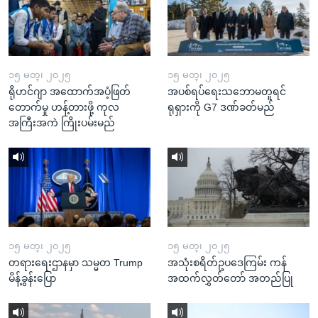
၁၅ မတ္၊ ၂၀၂၅
၁၅ မတ္၊ ၂၀၂၅
ရိုဟင်ဂျာ အထောက်အပံ့ဖြတ်
အပစ်ရပ်ရေးသဘောမတူရင်
တောက်မှု ဟန့်တားဖို့ ကုလ
ရုရှားကို G7 ဒဏ်ခတ်မည်
အကြီးအကဲ ကြိုးပမ်းမည်
၁၅ မတ္၊ ၂၀၂၅
၁၅ မတ္၊ ၂၀၂၅
တရားရေးဌာနမှာ သမ္မတ Trump
အသုံးစရိတ်ဥပဒေကြမ်း ကန်
မိန့်ခွန်းပြော
အထက်လွှတ်တော် အတည်ပြု