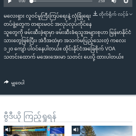
အ
0:00
2:59
သုတပဒေသာ အင်္ဂလိပ်စာ
ညွန်း
Learning English
တိုက်ရိုက် လင့်ခ်
မလေးရှား လူဝင်မူကြီးကြပ်ရေးနဲ့ လုံခြုံရေး
စာမျက်နှာ
တပ်ဖွဲ့တွေက တရားမဝင် အလုပ်လုပ်ကိုင်နေ
သို့
ဗွီအိုအေ လူမှုကွန်ယက်များ
သူတွေကို ဖမ်းဆီးခဲ့ရာမှာ ဖမ်းဆီးခံရသူအများစုဟာ မြန်မာနိုင်ငံ
ကျော်
သားတွေဖြစ်ပြီး၊ အဲဒီအထဲမှာ အသက်မပြည့်သေးတဲ့ ကလေး
ကြည့်
၁၂၀ ကျော် ပါဝင်နေပါတယ်။ ထိုင်းနိုင်ငံအခြေစိုက် VOA
ရန်
ဘာသာစကားများ
သတင်းထောက် မအေးအေးမာ သတင်း ပေးပို့ ထားပါတယ်။
ရှာဖွေ
ရန်
နေရာ
မျှဝေပါ
သို့
ကျော်
ရန်
ဗွီဒီယို ကြည့်ရှုရန်