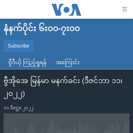
သုံး
ရ
လွယ်ကူ
နံနက်ပိုင်း ၆း၀၀-၇း၀၀
မူလစာမျက်နှာ
စေ
မြန်မာ
Subscribe
သည့်
SUBSCRIBE
ကမ္ဘာ့သတင်းများ
Link
ဗွီဒီယို ကြည့်ရှုရန်
အကြောင်း
ဗွီဒီယို
နိုင်ငံတကာ
များ
Spotify
သတင်းလွတ်လပ်ခွင့်
အမေရိကန်
ပင်မ
ဗွီအိုအေ မြန်မာ မနက်ခင်း (ဒီဇင်ဘာ ၁၁၊
ရပ်ဝန်းတခု လမ်းတခု အလွန်
တရုတ်
အကြောင်းအရာ
ရယူရန်
၂၀၂၂)
သို့
အင်္ဂလိပ်စာလေ့လာမယ်
အစ္စရေး-ပါလက်စတိုင်း
ကျော်
အပတ်စဉ်ကဏ္ဍများ
အမေရိကန်သုံးအီဒီယံ
၁၁ ဒီဇင္ဘာ၊ ၂၀၂၂
ကြည့်
ရေဒီယိုနှင့်ရုပ်သံ အချက်အလက်များ
မကြေးမုံရဲ့ အင်္ဂလိပ်စာ
ရေဒီယို
ရန်
ပင်မ
ရေဒီယို/တီဗွီအစီအစဉ်
ရုပ်ရှင်ထဲက အင်္ဂလိပ်စာ
တီဗွီ