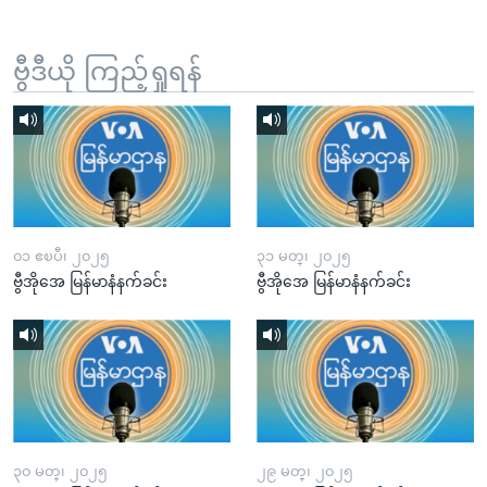
ဗွီဒီယို ကြည့်ရှုရန်
၀၁ ဧၿပီ၊ ၂၀၂၅
၃၁ မတ္၊ ၂၀၂၅
ဗွီအိုအေ မြန်မာနံနက်ခင်း
ဗွီအိုအေ မြန်မာနံနက်ခင်း
၃၀ မတ္၊ ၂၀၂၅
၂၉ မတ္၊ ၂၀၂၅