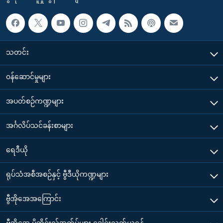
သတင်း
၀န်ဆောင်မှုများ
အပတ်စဉ်ကဏ္ဍများ
အင်္ဂလိပ်သင်ခန်းစာများ
ရေဒီယို
ရုပ်သံအစီအစဉ်နှင့် ဗွီဒီယိုကဏ္ဍများ
ဗွီအိုအေအကြောင်း
ဗွီအိုအေ မိုဘိုင်းလ်အက်ပ်များ ဒေါင်းလုတ်ယူရန်