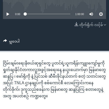
အ
No media source currently available
သုတပဒေသာ အင်္ဂလိပ်စာ
ညွန်း
Learning English
စာမျက်နှာ
0:00
1:00:00
သို့
ဗွီအိုအေ လူမှုကွန်ယက်များ
တိုက်ရိုက် လင့်ခ်
ကျော်
ကြည့်
ရန်
မျှဝေပါ
ဘာသာစကားများ
ရှာဖွေ
ရန်
နေရာ
ငြိမ်းချမ်းရေးနိုဗယ်ဆုရှင်တွေ ပူတင်ရဲ့ယူကရိန်းကျူးကျော်မှုကို
သို့
ရှုတ်ချ၊နိုင်ငံတကာလူ့အခွင့်အရေးနေ့ နယူးယောက်မှာ မြန်မာတွေ
ကျော်
ဆန္ဒပြ ၊ မော်ရိုကို နဲ့ ပြင်သစ် ဆီမီးဖိုင်နယ်တက် စတဲ့ သတင်းတွေ
ရန်
အပြင် TNLA ဌာနချုပ်ကို စစ်ကောင်စီ လေကြောင်းကနေ
တိုက်ခိုက်၊ ဒုက္ခသည်စခန်းက မြန်မာတွေ ဆန္ဒပြကြ စတာတွေနဲ့
အတူ အပတ်စဉ် ကဏ္ဍတွေ။