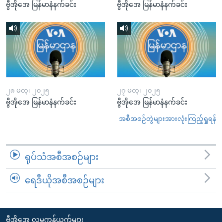
ဗွီအိုအေ မြန်မာနံနက်ခင်း
ဗွီအိုအေ မြန်မာနံနက်ခင်း
၂၈ မတ္၊ ၂၀၂၅
၂၇ မတ္၊ ၂၀၂၅
ဗွီအိုအေ မြန်မာနံနက်ခင်း
ဗွီအိုအေ မြန်မာနံနက်ခင်း
အစီအစဉ်တွဲများအားလုံးကြည့်ရှုရန်
ရုပ်သံအစီအစဉ်များ
ရေဒီယိုအစီအစဉ်များ
ဗွီအိုအေ လူမှုကွန်ယက်များ