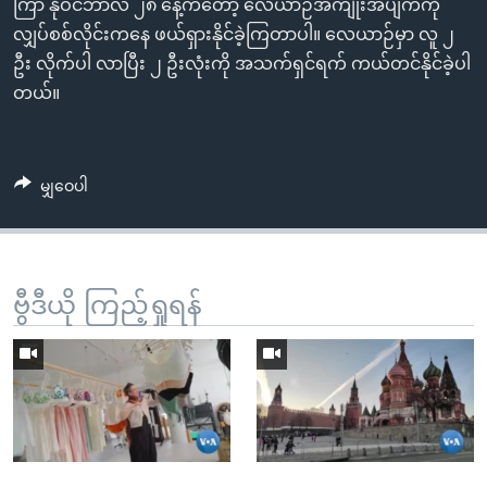
ကြာ နိုဝင်ဘာလ ၂၈ နေ့ကတော့ လေယာဉ်အကျိုးအပျက်ကို
လျှပ်စစ်လိုင်းကနေ ဖယ်ရှားနိုင်ခဲ့ကြတာပါ။ လေယာဉ်မှာ လူ ၂
ဦး လိုက်ပါ လာပြီး ၂ ဦးလုံးကို အသက်ရှင်ရက် ကယ်တင်နိုင်ခဲ့ပါ
တယ်။
မျှဝေပါ
ဗွီဒီယို ကြည့်ရှုရန်