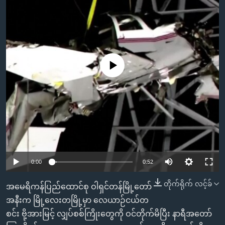
အ
သုတပဒေသာ အင်္ဂလိပ်စာ
ညွန်း
Learning English
စာမျက်နှာ
သို့
ဗွီအိုအေ လူမှုကွန်ယက်များ
ကျော်
No media source currently available
ကြည့်
ရန်
ဘာသာစကားများ
ရှာဖွေ
ရန်
နေရာ
သို့
ကျော်
0:00
0:52
ရန်
တိုက်ရိုက် လင့်ခ်
အမေရိကန်ပြည်ထောင်စု ဝါရှင်တန်မြို့တော်
အနီးက မြို့လေးတမြို့မှာ လေယာဉ်ငယ်တ
စင်း ဗို့အားမြင့် လျှပ်စစ်ကြိုးတွေကို ဝင်တိုက်မိပြီး နာရီအတော်