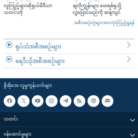
လူကြည့်များဆိုရှယ်မီဒီယာ
ချာဂိုကျွန်းများ မောရစ်ရှသို့
သတင်းတို
လွှဲပြောင်းမည်ကို ဆန့်ကျင်
အစီအစဉ်တွဲများအားလုံးကြည့်ရှုရန်
ရုပ်သံအစီအစဉ်များ
ရေဒီယိုအစီအစဉ်များ
ဗွီအိုအေ လူမှုကွန်ယက်များ
သတင်း
၀န်ဆောင်မှုများ