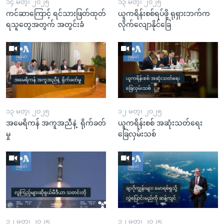
၁၄ မတ္၊ ၂၀၂၅
၁၃ မတ္၊ ၂၀၂၅
ကင်ဆာကြောင့် ရင်သားဖြတ်ထုတ်
ယူကရိန်းစစ်ရပ်ဖို့ ရုရှားဘက်က
ရသူတွေအတွက် အတွင်းခံ
လိုက်လျောနိုင်ခြေ
၁၃ မတ္၊ ၂၀၂၅
၁၂ မတ္၊ ၂၀၂၅
အမေရိကန် အကူအညီနဲ့ ရိုက်ခတ်
ယူကရိန်းစစ် အဆုံးသတ်ရေး
မှု
ခြေလှမ်းသစ်
၁၂ မတ္၊ ၂၀၂၅
၁၂ မတ္၊ ၂၀၂၅