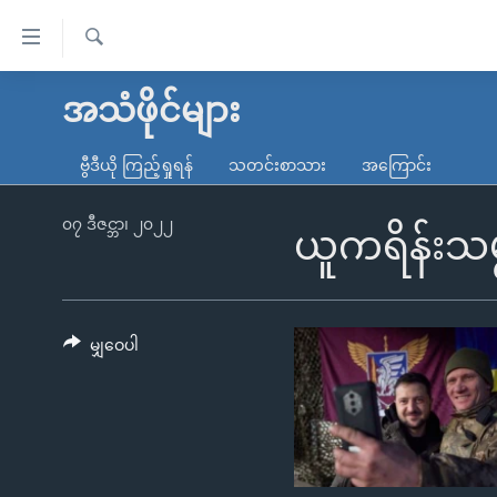
သုံး
ရ
ရှာဖွေ
လွယ်ကူ
မူလစာမျက်နှာ
အသံဖိုင်များ
ရ
စေ
မြန်မာ
လာ
ဗွီဒီယို ကြည့်ရှုရန်
သတင်းစာသား
အကြောင်း
သည့်
ဒ်
ကမ္ဘာ့သတင်းများ
Link
ဗွီဒီယို
နိုင်ငံတကာ
၀၇ ဒီဇင္ဘာ၊ ၂၀၂၂
ယူကရိန်းသမ
များ
သတင်းလွတ်လပ်ခွင့်
အမေရိကန်
ပင်မ
ရပ်ဝန်းတခု လမ်းတခု အလွန်
တရုတ်
အကြောင်းအရာ
အင်္ဂလိပ်စာလေ့လာမယ်
အစ္စရေး-ပါလက်စတိုင်း
မျှဝေပါ
သို့
အပတ်စဉ်ကဏ္ဍများ
အမေရိကန်သုံးအီဒီယံ
ကျော်
ကြည့်
ရေဒီယိုနှင့်ရုပ်သံ အချက်အလက်များ
မကြေးမုံရဲ့ အင်္ဂလိပ်စာ
ရေဒီယို
ရန်
ရေဒီယို/တီဗွီအစီအစဉ်
ရုပ်ရှင်ထဲက အင်္ဂလိပ်စာ
တီဗွီ
ပင်မ