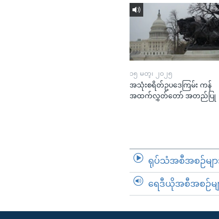
၁၅ မတ္၊ ၂၀၂၅
အသုံးစရိတ်ဥပဒေကြမ်း ကန်
အထက်လွှတ်တော် အတည်ပြု
ရုပ်သံအစီအစဉ်မျာ
ရေဒီယိုအစီအစဉ်မျ