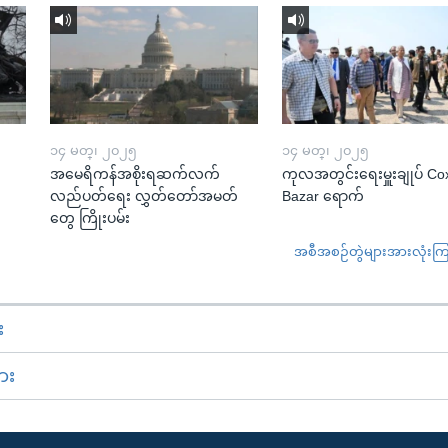
၁၄ မတ္၊ ၂၀၂၅
၁၄ မတ္၊ ၂၀၂၅
အမေရိကန်အစိုးရဆက်လက်
ကုလအတွင်းရေးမှူးချုပ် Co
လည်ပတ်ရေး လွှတ်တော်အမတ်
Bazar ရောက်
တွေ ကြိုးပမ်း
အစီအစဉ်တွဲများအားလုံးကြည့
း
ား