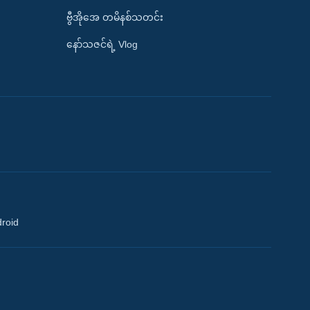
ဗွီအိုအေ တမိနစ်သတင်း
နော်သဇင်ရဲ့ Vlog
droid