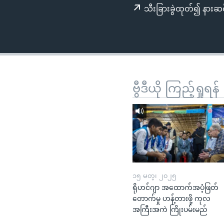
သုတပဒေသာ အင်္ဂလိပ်စာ
အ
သီးခြားခွဲထုတ်၍ နားဆင
ညွန်း
စာမျက်နှာ
သို့
ကျော်
ကြည့်
ရန်
ဗွီဒီယို ကြည့်ရှုရန်
ရှာဖွေ
ရန်
နေရာ
သို့
ကျော်
ရန်
၁၅ မတ္၊ ၂၀၂၅
ရိုဟင်ဂျာ အထောက်အပံ့ဖြတ်
တောက်မှု ဟန့်တားဖို့ ကုလ
အကြီးအကဲ ကြိုးပမ်းမည်