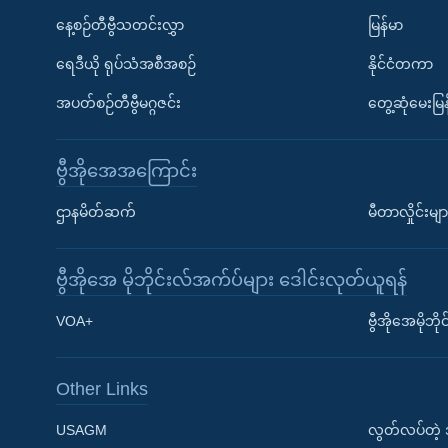
နေ့စဉ်တီဗွီသတင်းလွှာ
မြန်မာ
ရေဒီယို ရုပ်သံအစီအစဉ်
နိုင်ငံတကာ
အပတ်စဉ်တီဗွီမဂ္ဂဇင်း
တွေ့ဆုံမေးမြန
ဗွီအိုအေအကြောင်း
ဌာနမိတ်ဆက်
မီတာလှိုင်းမျာ
ဗွီအိုအေ မိုဘိုင်းလ်အက်ပ်များ ဒေါင်းလုတ်ယူရန်
Learning English
VOA+
ဗွီအိုအေမိုဘ
ဗွီအိုအေ လူမှုကွန်ယက်များ
Other Links
USAGM
လွတ်လပ်တဲ့