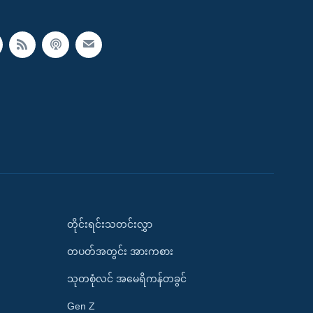
တိုင်းရင်းသတင်းလွှာ
တပတ်အတွင်း အားကစား
သုတစုံလင် အမေရိကန်တခွင်
Gen Z