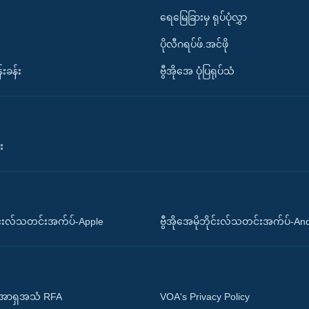
ရေမြေခြားမှ ရုပ်ပုံလွှာ
ပိုလီဂရပ်ဖ်.အင်ဖို
်းခန်း
ဗွီအိုအေ ပုံပြရုပ်သံ
း
ိုင်းလ်သတင်းအက်ပ်-Apple
ဗွီအိုအေမိုဘိုင်းလ်သတင်းအက်ပ်-An
 အာရှအသံ RFA
VOA's Privacy Policy