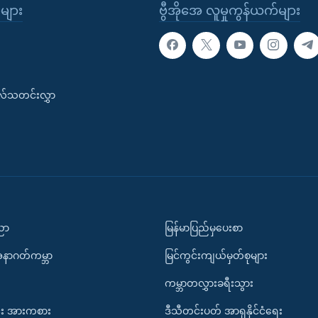
ုများ
ဗွီအိုအေ လူမှုကွန်ယက်များ
းလ်သတင်းလွှာ
ပညာ
မြန်မာပြည်မှပေးစာ
အနာဂတ်ကမ္ဘာ
မြင်ကွင်းကျယ်မှတ်စုများ
ကမ္ဘာတလွှားခရီးသွား
း အားကစား
ဒီသီတင်းပတ် အာရှနိုင်ငံရေး