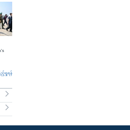
x's
်ရှုရန်