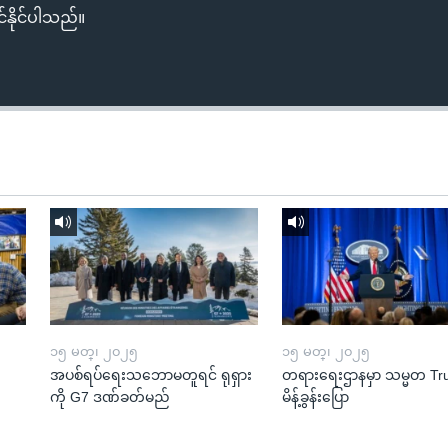
်နိုင်ပါသည်။
၁၅ မတ္၊ ၂၀၂၅
၁၅ မတ္၊ ၂၀၂၅
အပစ်ရပ်ရေးသဘောမတူရင် ရုရှား
တရားရေးဌာနမှာ သမ္မတ T
ကို G7 ဒဏ်ခတ်မည်
မိန့်ခွန်းပြော