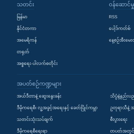
သတင်း
၀န်ဆောင်မှ
မြန်မာ
RSS
နိုင်ငံတကာ
ပေါ့ဒ်ကတ်စ်
အမေရိကန်
နေ့စဉ်အီးမေ
တရုတ်
အစ္စရေး-ပါလက်စတိုင်း
အပတ်စဉ်ကဏ္ဍများ
အယ်ဒီတာနဲ့ ဆွေးနွေးခန်း
သိပ္ပံနဲ့နည်း
ဒီမိုကရေစီ၊ လူ့အခွင့်အရေးနှင့် ခေတ်ပြိုင်ကမ္ဘာ
ဥတုရာသီနဲ့ 
သတင်းသုံးသပ်ချက်
စီးပွားရေး
ဒီမိုကရေစီရေးရာ
တပတ်အတွင်