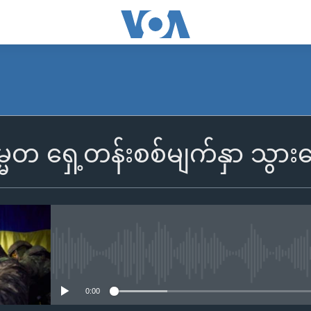
္မတ ရှေ့တန်းစစ်မျက်နှာ သွာ
No media source currently availa
0:00