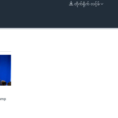
တိုက်ရိုက် လင့်ခ်
EMBED
rump