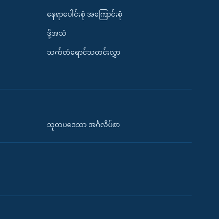
နေရာပေါင်းစုံ အကြောင်းစုံ
ဒို့အသံ
သက်တံရောင်သတင်းလွှာ
သုတပဒေသာ အင်္ဂလိပ်စာ