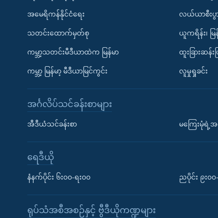
အမေရိကန်နိုင်ငံရေး
လယ်ယာစီးပွ
သတင်းထောက်မှတ်စု
ယူကရိန်း၊ မြန
ကမ္ဘာ့သတင်းမီဒီယာထဲက မြန်မာ
ထူးခြားဆန်း
ကမ္ဘာ့ မြန်မာ့ မီဒီယာမြင်ကွင်း
လူမှုရှုခင်း
အင်္ဂလိပ်သင်ခန်းစာများ
အီဒီယံသင်ခန်းစာ
မကြေးမုံရဲ့အင
ရေဒီယို
နံနက်ပိုင်း ၆း၀၀-ရး၀၀
ညပိုင်း ၉း၀
ရုပ်သံအစီအစဉ်နှင့် ဗွီဒီယိုကဏ္ဍများ