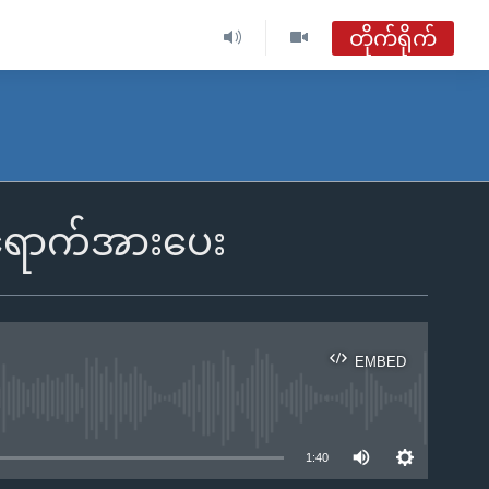
တိုက်ရိုက်
ဗွီအိုအေ မြန်မာညချမ်း
တိုက်ရိုက်ထုတ်လွှင့်မှု
အစီအစဉ်များ
းရောက်အားပေး
ဗွီအိုအေ မြန်မာညချမ်း
ရေဒီယိုတိုက်ရိုက်နားဆင်ရန်
EMBED
ble
1:40