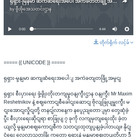
ရုရှား-မြန်မာ ဆက်ဆံရေးအပေါ် အကဲခတ်တချို့အမြင်
by
ဗွီအိုအေသတင်းဌာန
No media source currently available
0:00
4:44
တိုက်ရိုက် လင့်ခ်
===== {{ UNICODE }} =====
ရုရှား-မွနျမာ ဆကျဆံရေးအပေါျ အကဲခတျတခြို့အမွငျ
ရုရှား စီးပှားရေး ဖှံ့ဖွိုးတိုးတကျမှုဝနျကွီးဌာန ဝနျကွီး Mr Maxim
Reshetnikov နဲ့ စဈကောငျစီခေါငျးဆောငျ ဗိုလျခြုပျမှူးကွီး မ
ငျးအောငျလှိုငျတို့ တနငျ်လာနေ့က နပွေညျတောျမှာ တှေ့ဆုံခဲ့
ပွီး စီးပှားရေးဆိုငျရာ စာခြုပျ ၇ ခုကို လကျမှတျရေးထိုး ခဲ့တ
ယျလို့ မွနျမာစဈကောငျစီက သတငျးထုတျပွနျခဲ့ပါတယျ။ နိုငျ
ငံရေး လေ့လာသူတခြို့ကတော့ ရုရှားနဲ့ မွနျမာစဈတပျတို့ဟာ ဒီ