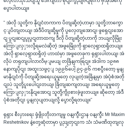
လေ့လာသုံးသပျသူ ဒေါကျတာ စိုငျးကွညျဇငျစိုးက ဗှီအိုအကေို
ပွောပါတယျ။
" အဲလို သူတို့က နိုငျငံတကာက ပိတျဆို့တဲ့ဟာမှာ သူတို့ဘာကွော
င့ျပိတျတယျ၊ အဲဒီပိတျဆို့မှုကို ပွလှေတျအောငျ၊ ဖွရှေငျးအော
ငျ ပွငျဆငျပွုပွငျတာထကျ ဒီလို ပိတျဆို့တဲ့ဟာကို ဘယျလိုမြိုး
ကြောျလှှားလို့ရမလဲဆိုတဲ့ အဖွမြေိုးကို ရှာလေ့ရှာထရှိတယျ။
အဲလို ရှာလေ့ရှာထရှိတဲ့ ဟာထဲမှာ အဖွတေခုက ရုရှားပါတယျ၊ အဲ
လိုပဲ တရုတျပါလာလိမ့ျမယျ တခြိနျကရြငျ။ အဲဒါက ၁၉၈၈
နောကျပိုငျး အထူးသဖွင့ျ ၁၉၉၆ပေါ့ ၉၄-၉၆ ကစပွီးတော့ မွနျ
မာနိုငျငံကို ပိတျဆို့အရေးယူမှုတှေ လုပျတဲ့အခြိနျမှာ အဲပုံစံအတို
ငျးပဲ သူတို့ပူးပေါငျးတယျ၊ ခြိတျဆကျတယျ၊ အရေးယူမှုတှေ
ကြောျလှှားနိုငျအောငျ သူတို့ကွိုးစားခဲ့ဖူးတယျ။ ဆိုတော့ အဲဒီ
ပုံစံအတိုငျး ပွနျလုပျတယျလို့ ပွောလို့ရတယျ။"
ရုရှား စီးပှားရေး ဖှံ့ဖွိုးတိုးတကျမှု ဝနျကွီးဌာန ဝနျကွီး Mr Maxim
Reshetnikov နဲ့တှေ့ဆုံတာမှာ ပွညျတှငျးက သံ၊ သံမဏိထုတျလု