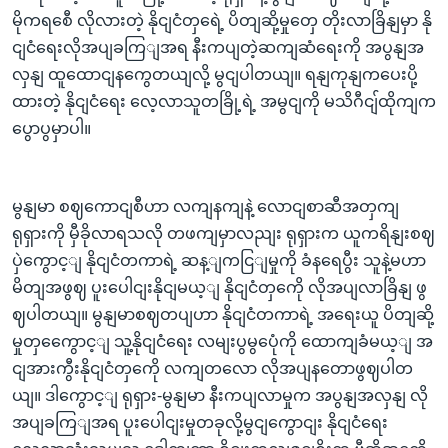
မိုကရစေီ လိုလားတဲ့ နိုငျငံတှရေဲ့ ပိတျဆို့မှုတှေ တိုးလာခြိနျမှာ နို
ငျငံရေးလိုအပျခကြျအရ နီးကပျတဲ့ဆကျဆံရေးကို အပွနျအ
လှနျ ထူထောငျနကွေတယျလို့ မွငျပါတယျ။ ရနျကုနျကပေးပို့
ထားတဲ့ နိုငျငံရေး လေ့လာသူတခြို့ရဲ့ အမွငျကို မသိဂီငျ်ထိုကျက
ပွောပွမှာပါ။
မွနျမာ စဈကောငျစီဟာ လကျနကျနဲ့ လောငျစာဆီအတှကျ
ရုရှားကို မှီခိုလာရသလို တဖကျမှာလညျး ရုရှားက ယူကရိနျးစဈ
ပှဲကွောင့ျ နိုငျငံတကာရဲ့ ဆန့ျကငြျမှုကို ခံနရေပွီး သူနဲ့မဟာ
မိတျအဖွဈ ပူးပေါငျးနိုငျမယ့ျ နိုငျငံတှကေို လိုအပျလာခြိနျ ဖွ
ဈပါတယျ။ မွနျမာစဈတပျဟာ နိုငျငံတကာရဲ့ အရေးယူ ပိတျဆို့
မှုတှကွေောင့ျ သူ့နိုငျငံရေး လမျးပွမွပေုံကို ထောကျခံမယ့ျ အ
ငျအားကွီးနိုငျငံတှကေို လကျတလော လိုအပျနတောဖွဈပါတ
ယျ။ ဒါကွောင့ျ ရုရှား-မွနျမာ နီးကပျလာမှုက အပွနျအလှနျ လို
အပျခကြျအရ ပူးပေါငျးမှုတခုလို့မွငျကွောငျး နိုငျငံရေး