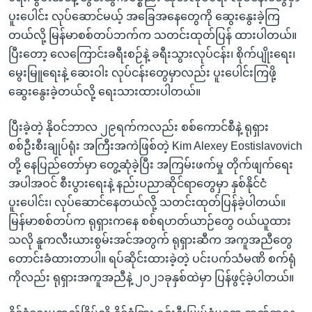
ပူးပေါင်း လုပ်ဆောင်မယ့် အခြေအနေတွေကို ဆွေးနွေးခဲ့ကြ
တယ်လို့ မြန်မာစစ်တပ်ဘက်က သတင်းထုတ်ပြန် ထားပါတယ်။
ပြီးတော့ လေကြောင်းခရီးစဉ်နဲ့ ခရီးသွားလုပ်ငန်း၊ စိုက်ပျိုးရေး၊
မွေးမြူရေးနဲ့ ဆေးဝါး လုပ်ငန်းတွေမှာလည်း ပူးပေါင်းကြဖို့
ဆွေးနွေးခဲ့တယ်လို့ ရေးသားထားပါတယ်။
ပြီးခဲ့တဲ့ နိုဝင်ဘာလ ၂၉ရက်ကလည်း စစ်ကောင်စီနဲ့ ရုရှား
စစ်ဦးစီးချုပ်ရုံး အကြီးအကဲဖြစ်တဲ့ Kim Alexey Eostislavovich
တို့ နေပြည်တော်မှာ တွေ့ဆုံခဲ့ပြီး အကြမ်းဖက်မှု တိုက်ဖျက်ရေး
အပါအဝင် စီးပွားရေးနဲ့ နည်းပညာဆိုင်ရာတွေမှာ နှစ်နိုင်ငံ
ပူးပေါင်း၊ လုပ်ဆောင်နေတယ်လို့ သတင်းထုတ်ပြန်ခဲ့ပါတယ်။
မြန်မာစစ်တပ်က ရုရှားကနေ စစ်ရဟတ်ယာဉ်တွေ ဝယ်ယူထား
သလို နူကလီးယားစွမ်းအင်အတွက် ရုရှားဆီက အကူအညီတွေ
တောင်းခံထားတာပါ။ ရပ်ဆိုင်းထားခဲ့တဲ့ ပင်းပက်သံမဏိ စက်ရုံ
ကိုလည်း ရုရှားအကူအညီနဲ့ ၂၀၂၁ခုနှစ်ထဲမှာ ပြန်ဖွင့်ခဲ့ပါတယ်။