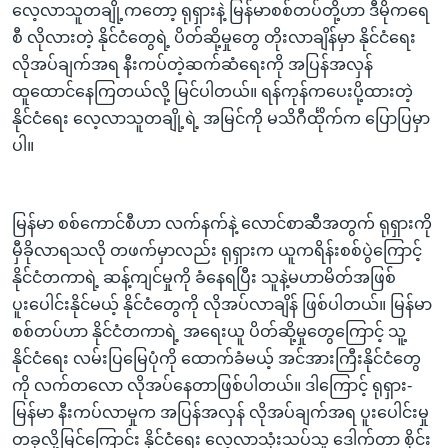
လေ့လာသူတချို့ကတော့ ရုရှားနဲ့ မြန်မာစစ်တပ်တို့ဟာ ဒီမိုကရေ
စီ လိုလားတဲ့ နိုင်ငံတွေရဲ့ ပိတ်ဆို့မှုတွေ တိုးလာချိန်မှာ နိုင်ငံရေး
လိုအပ်ချက်အရ နီးကပ်တဲ့ဆက်ဆံရေးကို အပြန်အလှန်
ထူထောင်နေကြတယ်လို့ မြင်ပါတယ်။ ရန်ကုန်ကပေးပို့ထားတဲ့
နိုင်ငံရေး လေ့လာသူတချို့ရဲ့ အမြင်ကို မသိဂီင်္ထိုက်က ပြောပြမှာ
ပါ။
မြန်မာ စစ်ကောင်စီဟာ လက်နက်နဲ့ လောင်စာဆီအတွက် ရုရှားကို
မှီခိုလာရသလို တဖက်မှာလည်း ရုရှားက ယူကရိန်းစစ်ပွဲကြောင့်
နိုင်ငံတကာရဲ့ ဆန့်ကျင်မှုကို ခံနေရပြီး သူနဲ့မဟာမိတ်အဖြစ်
ပူးပေါင်းနိုင်မယ့် နိုင်ငံတွေကို လိုအပ်လာချိန် ဖြစ်ပါတယ်။ မြန်မာ
စစ်တပ်ဟာ နိုင်ငံတကာရဲ့ အရေးယူ ပိတ်ဆို့မှုတွေကြောင့် သူ့
နိုင်ငံရေး လမ်းပြမြေပုံကို ထောက်ခံမယ့် အင်အားကြီးနိုင်ငံတွေ
ကို လက်တလော လိုအပ်နေတာဖြစ်ပါတယ်။ ဒါကြောင့် ရုရှား-
မြန်မာ နီးကပ်လာမှုက အပြန်အလှန် လိုအပ်ချက်အရ ပူးပေါင်းမှု
တခုလို့မြင်ကြောင်း နိုင်ငံရေး လေ့လာသုံးသပ်သူ ဒေါက်တာ စိုင်း