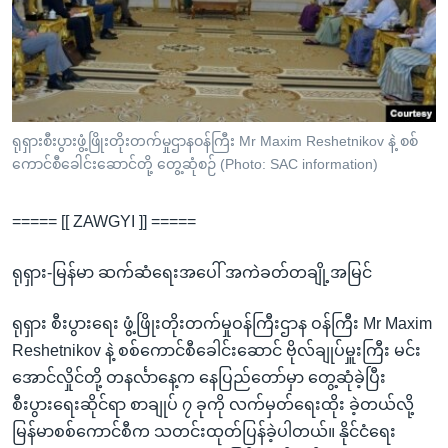
အ
သုတပဒေသာ အင်္ဂလိပ်စာ
ညွန်း
Learning English
စာမျက်နှာ
သို့
ဗွီအိုအေ လူမှုကွန်ယက်များ
ကျော်
ကြည့်
ရုရှားစီးပွားဖွံ့ဖြိုးတိုးတက်မှုဌာနဝန်ကြီး Mr Maxim Reshetnikov နဲ့ စစ်
ကောင်စီခေါင်းဆောင်တို့ တွေ့ဆုံစဉ် (Photo: SAC information)
ရန်
ဘာသာစကားများ
ရှာဖွေ
===== [[ ZAWGYI ]] =====
ရန်
နေရာ
ရုရှား-မြန်မာ ဆက်ဆံရေးအပေါ် အကဲခတ်တချို့အမြင်
သို့
ကျော်
ရုရှား စီးပွားရေး ဖွံ့ဖြိုးတိုးတက်မှုဝန်ကြီးဌာန ဝန်ကြီး Mr Maxim
ရန်
Reshetnikov နဲ့ စစ်ကောင်စီခေါင်းဆောင် ဗိုလ်ချုပ်မှူးကြီး မင်း
အောင်လှိုင်တို့ တနင်္လာနေ့က နေပြည်တော်မှာ တွေ့ဆုံခဲ့ပြီး
စီးပွားရေးဆိုင်ရာ စာချုပ် ၇ ခုကို လက်မှတ်ရေးထိုး ခဲ့တယ်လို့
မြန်မာစစ်ကောင်စီက သတင်းထုတ်ပြန်ခဲ့ပါတယ်။ နိုင်ငံရေး