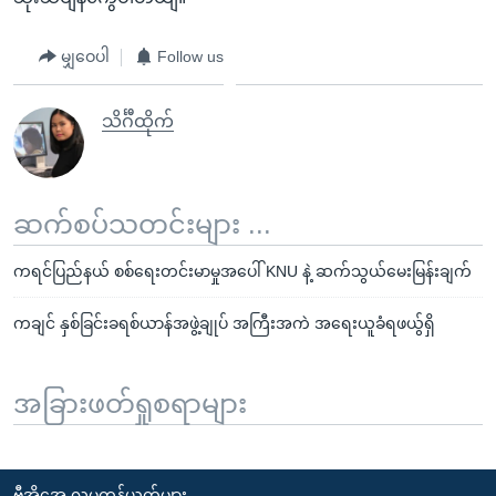
မျှဝေပါ
Follow us
သိင်္ဂီထိုက်
ဆက်စပ်သတင်းများ ...
ကရင်ပြည်နယ် စစ်ရေးတင်းမာမှုအပေါ် KNU နဲ့ ဆက်သွယ်မေးမြန်းချက်
ကချင် နှစ်ခြင်းခရစ်ယာန်အဖွဲ့ချုပ် အကြီးအကဲ အရေးယူခံရဖယွ်ရှိ
အခြားဖတ်ရှုစရာများ
ဗွီအိုအေ လူမှုကွန်ယက်များ