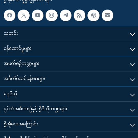
သတင်း
၀န်ဆောင်မှုများ
အပတ်စဉ်ကဏ္ဍများ
အင်္ဂလိပ်သင်ခန်းစာများ
ရေဒီယို
ရုပ်သံအစီအစဉ်နှင့် ဗွီဒီယိုကဏ္ဍများ
ဗွီအိုအေအကြောင်း