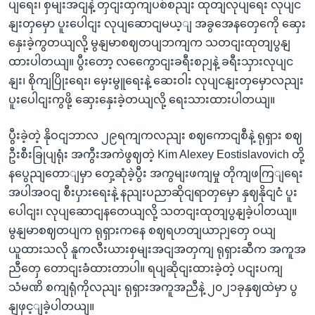
ပျရေး၊ စှမျးအငျနဲ့ တှငျးထှကျပစ်စညျး ထုတျလုပျရေး လုပျင
နျးတှမှော ပူးပေါငျး လုပျဆောငျမယ့ျ အခွအေနတှေကေို ဆှေး
နှေးခဲ့ကွတယျလို့ မွနျမာစဈတပျဘကျက သတငျးထုတျပွနျ
ထားပါတယျ။ ပွီးတော့ လကွေောငျးခရီးစဉျနဲ့ ခရီးသှားလုပျင
နျး၊ စိုကျပြိုးရေး၊ မှေးမွူရေးနဲ့ ဆေးဝါး လုပျငနျးတှမှောလညျး
ပူးပေါငျးကွဖို့ ဆှေးနှေးခဲ့တယျလို့ ရေးသားထားပါတယျ။
ပွီးခဲ့တဲ့ နိုဝငျဘာလ ၂၉ရကျကလညျး စဈကောငျစီနဲ့ ရုရှား စဈ
ဦးစီးခြုပျရုံး အကွီးအကဲဖွဈတဲ့ Kim Alexey Eostislavovich တို့
နပွေညျတောျမှာ တှေ့ဆုံခဲ့ပွီး အကွမျးဖကျမှု တိုကျဖကြျရေး
အပါအဝငျ စီးပှားရေးနဲ့ နညျးပညာဆိုငျရာတှမှော နှဈနိုငျငံ ပူး
ပေါငျး၊ လုပျဆောငျနတေယျလို့ သတငျးထုတျပွနျခဲ့ပါတယျ။
မွနျမာစဈတပျက ရုရှားကနေ စဈရဟတျယာဉျတှေ ဝယျ
ယူထားသလို နူကလီးယားစှမျးအငျအတှကျ ရုရှားဆီက အကူအ
ညီတှေ တောငျးခံထားတာပါ။ ရပျဆိုငျးထားခဲ့တဲ့ ပငျးပကျ
သံမဏိ စကျရုံကိုလညျး ရုရှားအကူအညီနဲ့ ၂၀၂၁ခုနှဈထဲမှာ ပွ
နျဖှင့ျခဲ့ပါတယျ။