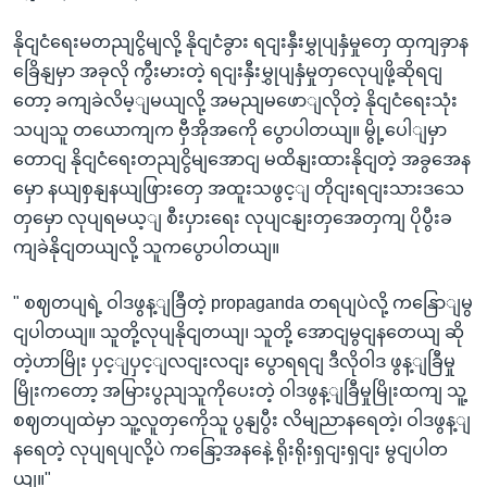
နိုငျငံရေးမတညျငွိမျလို့ နိုငျငံခွား ရငျးနှီးမွှုပျနှံမှုတှေ ထှကျခှာန
ခြေိနျမှာ အခုလို ကွီးမားတဲ့ ရငျးနှီးမွှုပျနှံမှုတှလေုပျဖို့ဆိုရငျ
တော့ ခကျခဲလိမ့ျမယျလို့ အမညျမဖောျလိုတဲ့ နိုငျငံရေးသုံး
သပျသူ တယောကျက ဗှီအိုအကေို ပွောပါတယျ။ မွို့ပေါျမှာ
တောငျ နိုငျငံရေးတညျငွိမျအောငျ မထိနျးထားနိုငျတဲ့ အခွအေန
မှော နယျစှနျနယျဖြားတှေ အထူးသဖွင့ျ တိုငျးရငျးသားဒသေ
တှမှော လုပျရမယ့ျ စီးပှားရေး လုပျငနျးတှအေတှကျ ပိုပွီးခ
ကျခဲနိုငျတယျလို့ သူကပွောပါတယျ။
" စဈတပျရဲ့ ဝါဒဖွန့ျခြီတဲ့ propaganda တရပျပဲလို့ ကနြောျမွ
ငျပါတယျ။ သူတို့လုပျနိုငျတယျ၊ သူတို့ အောငျမွငျနတေယျ ဆို
တဲ့ဟာမြိုး ပှင့ျပှင့ျလငျးလငျး ပွောရရငျ ဒီလိုဝါဒ ဖွန့ျခြီမှု
မြိုးကတော့ အမြားပွညျသူကိုပေးတဲ့ ဝါဒဖွန့ျခြီမှုမြိုးထကျ သူ့
စဈတပျထဲမှာ သူ့လူတှကေိုသူ ပွနျပွီး လိမျညာနရေတဲ့၊ ဝါဒဖွန့ျ
နရေတဲ့ လုပျရပျလို့ပဲ ကနြော့အနနေဲ့ ရိုးရိုးရှငျးရှငျး မွငျပါတ
ယျ။"