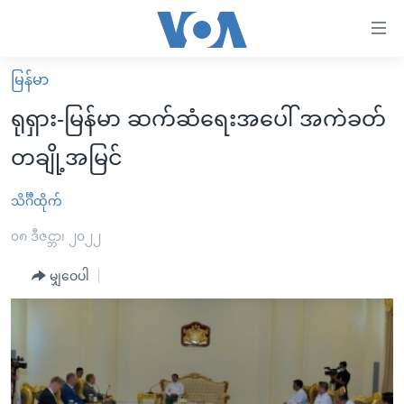
သုံး
ရ
လွယ်ကူ
မြန်မာ
မူလစာမျက်နှာ
စေ
ရုရှား-မြန်မာ ဆက်ဆံရေးအပေါ် အကဲခတ်
မြန်မာ
သည့်
တချို့အမြင်
ကမ္ဘာ့သတင်းများ
Link
ဗွီဒီယို
နိုင်ငံတကာ
သိင်္ဂီထိုက်
များ
သတင်းလွတ်လပ်ခွင့်
အမေရိကန်
၀၈ ဒီဇင္ဘာ၊ ၂၀၂၂
ပင်မ
ရပ်ဝန်းတခု လမ်းတခု အလွန်
တရုတ်
အကြောင်းအရာ
မျှဝေပါ
သို့
အင်္ဂလိပ်စာလေ့လာမယ်
အစ္စရေး-ပါလက်စတိုင်း
ကျော်
အပတ်စဉ်ကဏ္ဍများ
အမေရိကန်သုံးအီဒီယံ
ကြည့်
ရေဒီယိုနှင့်ရုပ်သံ အချက်အလက်များ
မကြေးမုံရဲ့ အင်္ဂလိပ်စာ
ရေဒီယို
ရန်
ပင်မ
ရေဒီယို/တီဗွီအစီအစဉ်
ရုပ်ရှင်ထဲက အင်္ဂလိပ်စာ
တီဗွီ