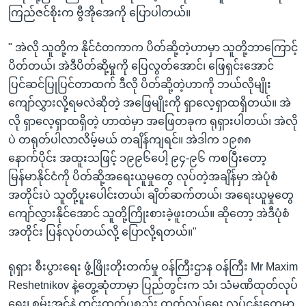
ကြည်ဇင်စိုးက ဗွီအိုအေကို ပြောပါတယ်။
" အဲလို သူတို့က နိုင်ငံတကာက ပိတ်ဆို့တဲ့ဟာမှာ သူတို့ဘာကြောင့်
ပိတ်တယ်၊ အဲဒီပိတ်ဆို့မှုကို ပြေလွတ်အောင်၊ ဖြေရှင်းအောင်
ပြင်ဆင်ပြုပြင်တာထက် ဒီလို ပိတ်ဆို့တဲ့ဟာကို ဘယ်လိုမျိုး
ကျော်လွှားလို့ရမလဲဆိုတဲ့ အဖြေမျိုးကို ရှာလေ့ရှာထရှိတယ်။ အဲ
လို ရှာလေ့ရှာထရှိတဲ့ ဟာထဲမှာ အဖြေတခုက ရုရှားပါတယ်၊ အဲလို
ပဲ တရုတ်ပါလာလိမ့်မယ် တချိန်ကျရင်။ အဲဒါက ၁၉၈၈
နောက်ပိုင်း အထူးသဖြင့် ၁၉၉၆ပေါ့ ၉၄-၉၆ ကစပြီးတော့
မြန်မာနိုင်ငံကို ပိတ်ဆို့အရေးယူမှုတွေ လုပ်တဲ့အချိန်မှာ အဲပုံစံ
အတိုင်းပဲ သူတို့ပူးပေါင်းတယ်၊ ချိတ်ဆက်တယ်၊ အရေးယူမှုတွေ
ကျော်လွှားနိုင်အောင် သူတို့ကြိုးစားခဲ့ဖူးတယ်။ ဆိုတော့ အဲဒီပုံစံ
အတိုင်း ပြန်လုပ်တယ်လို့ ပြောလို့ရတယ်။"
ရုရှား စီးပွားရေး ဖွံ့ဖြိုးတိုးတက်မှု ဝန်ကြီးဌာန ဝန်ကြီး Mr Maxim
Reshetnikov နဲ့တွေ့ဆုံတာမှာ ပြည်တွင်းက သံ၊ သံမဏိထုတ်လုပ်
ရေး၊ စွမ်းအင်နဲ့ တွင်းထွက်ပစ္စည်း ထုတ်လုပ်ရေး လုပ်ငန်းတွေမှာ