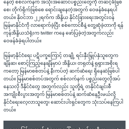
နေတဲ့ စစ်လက်နက် အသုံးအဆောင်ပစ္စည်းတွေကို တဆင့်ခံဖြစ်
စေ၊ တိုက်ရိုက်ဖြစ်စေ ရောင်းချနေတဲ့အတွက် ဝေဖန်ခံနေရပါ
တယ်။ နိုဝင်ဘာ ၂၂ရက်က အိန္ဒိယ နိုင်ငံခြားရေးအတွင်းဝန်
မြန်မာနိုင်ငံကို လာရောက်ခဲ့ပြီး စစ်ကောင်စီနဲ့ တွေ့ဆုံခဲ့တာကို ရန်
ကုန်အိန္ဒိယသံရုံးက twitter ကနေ ဖော်ပြခဲ့တဲ့အတွက်လည်း
ဝေဖန်ခံခဲ့ရပါတယ်။
မြန်မာ့နိုင်ငံရေး ပဋိပက္ခကြောင့် တချို့ ရင်းနှီးမြှုပ်နှံသူတွေက
ချိန်ဆ၊ စောင့်ကြည့်နေချိန်မှာပဲ အိန္ဒိယ၊ တရုတ်နဲ့ ရုရှားအစိုးရ
ကတော့ မြန်မာစစ်တပ်နဲ့ နီးကပ်တဲ့ ဆက်ဆံရေး ရှိနေဆဲဖြစ်ပါ
တယ်။ မြန်မာစစ်တပ်အတွက် စစ်လက်နက် ပစ္စည်းတွေလိုအပ်
နေသလို ဒီနိုင်ငံတွေ အတွက်လည်း သူတို့ရဲ့ တနိုင်ငံချင်းစီ
အကျိုးစီးပွားအတွက် မြန်မာစစ်တပ်နဲ့ ဆက်ဆံနေဦးမယ်လို့
နိုင်ငံရေးလေ့လာသူတွေ၊ ဆောင်းပါးရှင်တွေက သုံးသပ်နေကြပါ
တယ်။