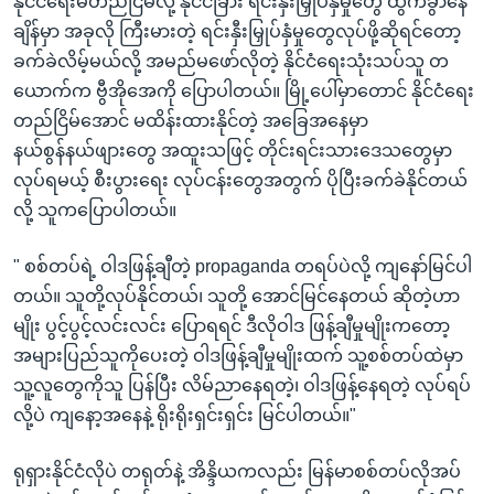
နိုင်ငံရေးမတည်ငြိမ်လို့ နိုင်ငံခြား ရင်းနှီးမြှုပ်နှံမှုတွေ ထွက်ခွာနေ
ချိန်မှာ အခုလို ကြီးမားတဲ့ ရင်းနှီးမြှုပ်နှံမှုတွေလုပ်ဖို့ဆိုရင်တော့
ခက်ခဲလိမ့်မယ်လို့ အမည်မဖော်လိုတဲ့ နိုင်ငံရေးသုံးသပ်သူ တ
ယောက်က ဗွီအိုအေကို ပြောပါတယ်။ မြို့ပေါ်မှာတောင် နိုင်ငံရေး
တည်ငြိမ်အောင် မထိန်းထားနိုင်တဲ့ အခြေအနေမှာ
နယ်စွန်နယ်ဖျားတွေ အထူးသဖြင့် တိုင်းရင်းသားဒေသတွေမှာ
လုပ်ရမယ့် စီးပွားရေး လုပ်ငန်းတွေအတွက် ပိုပြီးခက်ခဲနိုင်တယ်
လို့ သူကပြောပါတယ်။
" စစ်တပ်ရဲ့ ဝါဒဖြန့်ချီတဲ့ propaganda တရပ်ပဲလို့ ကျနော်မြင်ပါ
တယ်။ သူတို့လုပ်နိုင်တယ်၊ သူတို့ အောင်မြင်နေတယ် ဆိုတဲ့ဟာ
မျိုး ပွင့်ပွင့်လင်းလင်း ပြောရရင် ဒီလိုဝါဒ ဖြန့်ချီမှုမျိုးကတော့
အများပြည်သူကိုပေးတဲ့ ဝါဒဖြန့်ချီမှုမျိုးထက် သူ့စစ်တပ်ထဲမှာ
သူ့လူတွေကိုသူ ပြန်ပြီး လိမ်ညာနေရတဲ့၊ ဝါဒဖြန့်နေရတဲ့ လုပ်ရပ်
လို့ပဲ ကျနော့အနေနဲ့ ရိုးရိုးရှင်းရှင်း မြင်ပါတယ်။"
ရုရှားနိုင်ငံလိုပဲ တရုတ်နဲ့ အိန္ဒိယကလည်း မြန်မာစစ်တပ်လိုအပ်