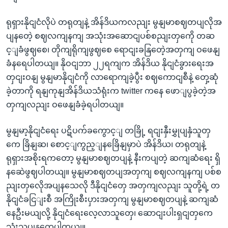
ရုရှားနိုငျငံလိုပဲ တရုတျနဲ့ အိန်ဒိယကလညျး မွနျမာစဈတပျလိုအ
ပျနတေဲ့ စဈလကျနကျ အသုံးအဆောငျပစ်စညျးတှကေို တဆ
င့ျခံဖွဈစေ၊ တိုကျရိုကျဖွဈစေ ရောငျးခနြတေဲ့အတှကျ ဝဖေနျ
ခံနရေပါတယျ။ နိုဝငျဘာ ၂၂ရကျက အိန်ဒိယ နိုငျငံခွားရေးအ
တှငျးဝနျ မွနျမာနိုငျငံကို လာရောကျခဲ့ပွီး စဈကောငျစီနဲ့ တှေ့ဆုံ
ခဲ့တာကို ရနျကုနျအိန်ဒိယသံရုံးက twitter ကနေ ဖောျပွခဲ့တဲ့အ
တှကျလညျး ဝဖေနျခံခဲ့ရပါတယျ။
မွနျမာ့နိုငျငံရေး ပဋိပက်ခကွောင့ျ တခြို့ ရငျးနှီးမွှုပျနှံသူတှ
ကေ ခြိနျဆ၊ စောင့ျကွည့ျနခြေိနျမှာပဲ အိန်ဒိယ၊ တရုတျနဲ့
ရုရှားအစိုးရကတော့ မွနျမာစဈတပျနဲ့ နီးကပျတဲ့ ဆကျဆံရေး ရှိ
နဆေဲဖွဈပါတယျ။ မွနျမာစဈတပျအတှကျ စဈလကျနကျ ပစ်စ
ညျးတှလေိုအပျနသေလို ဒီနိုငျငံတှေ အတှကျလညျး သူတို့ရဲ့ တ
နိုငျငံခငြျးစီ အကြိုးစီးပှားအတှကျ မွနျမာစဈတပျနဲ့ ဆကျဆံ
နေဦးမယျလို့ နိုငျငံရေးလေ့လာသူတှေ၊ ဆောငျးပါးရှငျတှကေ
သုံးသပျနကွေပါတယျ။