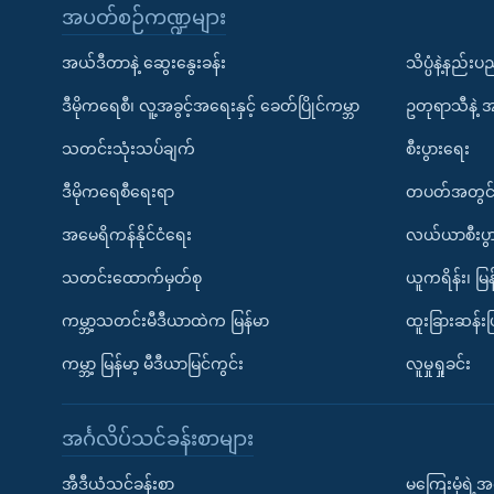
အပတ်စဉ်ကဏ္ဍများ
အယ်ဒီတာနဲ့ ဆွေးနွေးခန်း
သိပ္ပံနဲ့နည်း
ဒီမိုကရေစီ၊ လူ့အခွင့်အရေးနှင့် ခေတ်ပြိုင်ကမ္ဘာ
ဥတုရာသီနဲ့ 
သတင်းသုံးသပ်ချက်
စီးပွားရေး
ဒီမိုကရေစီရေးရာ
တပတ်အတွင်
အမေရိကန်နိုင်ငံရေး
လယ်ယာစီးပွ
သတင်းထောက်မှတ်စု
ယူကရိန်း၊ မြန
ကမ္ဘာ့သတင်းမီဒီယာထဲက မြန်မာ
ထူးခြားဆန်း
ကမ္ဘာ့ မြန်မာ့ မီဒီယာမြင်ကွင်း
လူမှုရှုခင်း
အင်္ဂလိပ်သင်ခန်းစာများ
အီဒီယံသင်ခန်းစာ
မကြေးမုံရဲ့အင