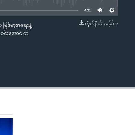
4:31
တိုက်ရိုက် လင့်ခ်
ြန်မာ့အရေးနဲ့
EMBED
ဏ်ဝင်းအောင် က