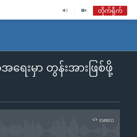
တိုက်ရိုက်
ေးမှာ တွန်းအားဖြစ်ဖို့
EMBED
ble