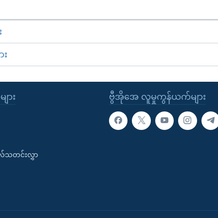
း
ား
ုများ
ဗွီအိုအေ လူမှုကွန်ယက်များ
းလ်သတင်းလွှာ