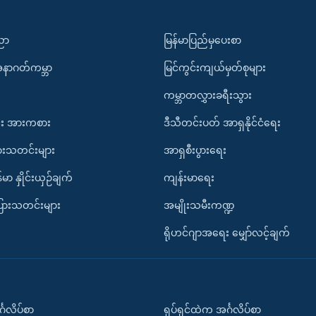
ပညာ
မြန်မာပြည်မှပေးစာ
အနာဂတ်ကမ္ဘာ
မြင်ကွင်းကျယ်မှတ်စုများ
ကမ္ဘာတလွှားခရီးသွား
း အားကစား
ဒီသီတင်းပတ် အာရှနိုင်ငံရေး
ားသတင်းများ
အာရှစီးပွားရေး
်မာ နှိုင်းယှဉ်ချက်
ကျန်းမာရေး
ပြားသတင်းများ
အမျိုးသမီးကဏ္ဍ
ရိုဟင်ဂျာအရေး မျှော်လင့်ချက်
်္ဂလိပ်စာ
ရုပ်ရှင်ထဲက အင်္ဂလိပ်စာ