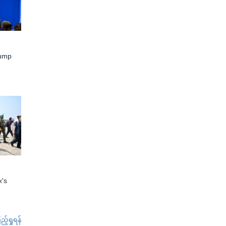
rump
x's
်ရှုရန်