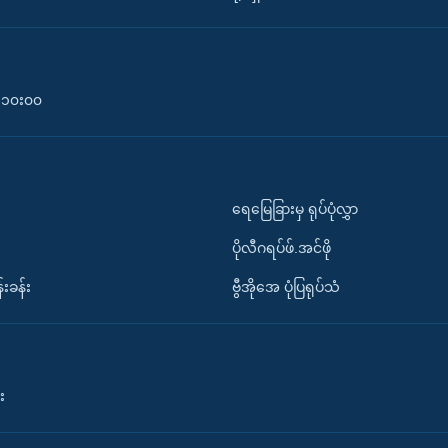
၀-၁၀း၀၀
ရေမြေခြားမှ ရုပ်ပုံလွှာ
ပိုလီဂရပ်ဖ်.အင်ဖို
်းခန်း
ဗွီအိုအေ ပုံပြရုပ်သံ
း