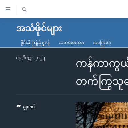
သုံး
ရ
ရှာဖွေ
လွယ်ကူ
မူလစာမျက်နှာ
အသံဖိုင်များ
ရ
စေ
မြန်မာ
လာ
ဗွီဒီယို ကြည့်ရှုရန်
သတင်းစာသား
အကြောင်း
သည့်
ဒ်
ကမ္ဘာ့သတင်းများ
Link
ဗွီဒီယို
နိုင်ငံတကာ
၀၉ ဒီဇင္ဘာ၊ ၂၀၂၂
ကန်ကာကွယ်ရ
များ
သတင်းလွတ်လပ်ခွင့်
အမေရိကန်
ပင်မ
ရပ်ဝန်းတခု လမ်းတခု အလွန်
တရုတ်
တက်ကြွသူတွ
အကြောင်းအရာ
အင်္ဂလိပ်စာလေ့လာမယ်
အစ္စရေး-ပါလက်စတိုင်း
သို့
အပတ်စဉ်ကဏ္ဍများ
အမေရိကန်သုံးအီဒီယံ
ကျော်
ကြည့်
မျှဝေပါ
ရေဒီယိုနှင့်ရုပ်သံ အချက်အလက်များ
မကြေးမုံရဲ့ အင်္ဂလိပ်စာ
ရေဒီယို
ရန်
ရေဒီယို/တီဗွီအစီအစဉ်
ရုပ်ရှင်ထဲက အင်္ဂလိပ်စာ
တီဗွီ
ပင်မ