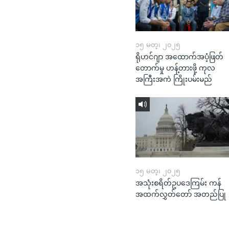
၁၅ မတ္၊ ၂၀၂၅
ရိုဟင်ဂျာ အထောက်အပံ့ဖြတ်
တောက်မှု ဟန့်တားဖို့ ကုလ
အကြီးအကဲ ကြိုးပမ်းမည်
၁၅ မတ္၊ ၂၀၂၅
အသုံးစရိတ်ဥပဒေကြမ်း ကန်
အထက်လွှတ်တော် အတည်ပြု