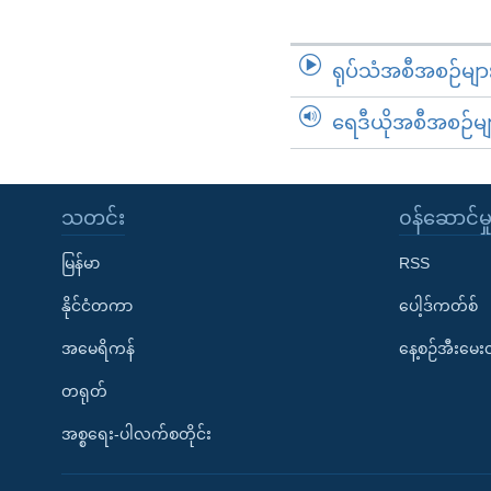
ရုပ်သံအစီအစဉ်မျာ
ရေဒီယိုအစီအစဉ်မျ
သတင်း
၀န်ဆောင်မှ
မြန်မာ
RSS
နိုင်ငံတကာ
ပေါ့ဒ်ကတ်စ်
အမေရိကန်
နေ့စဉ်အီးမေ
တရုတ်
အစ္စရေး-ပါလက်စတိုင်း