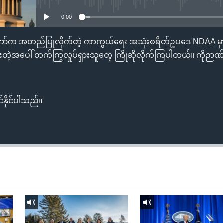
0:00
်က အတည်ပြုလိုက်တဲ့ ကာကွယ်ရေး အသုံးစရိတ်ဥပဒေ NDAA မှာ မ
တဲ့အပေါ် တက်ကြွလှုပ်ရှားသူတွေ ကြိုဆိုလိုက်ကြပါတယ်။ ကိုဉာ
်နိုင်ပါသည်။