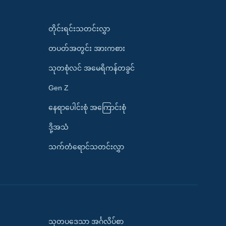
တိုင်းရင်းသတင်းလွှာ
တပတ်အတွင်း အားကစား
သုတစုံလင် အမေရိကန်တခွင်
Gen Z
နေရာပေါင်းစုံ အကြောင်းစုံ
ဒို့အသံ
သက်တံရောင်သတင်းလွှာ
သုတပဒေသာ အင်္ဂလိပ်စာ