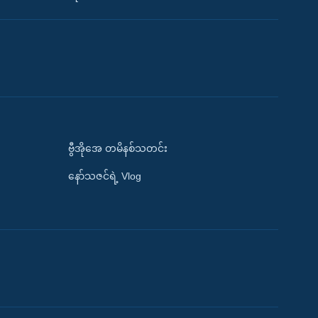
ဗွီအိုအေ တမိနစ်သတင်း
နော်သဇင်ရဲ့ Vlog