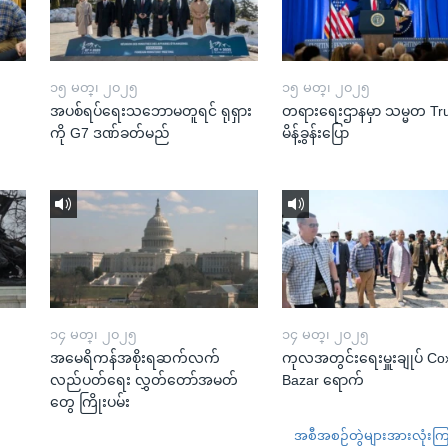
၁၅ မတ္၊ ၂၀၂၅
၁၅ မတ္၊ ၂၀၂၅
အပစ်ရပ်ရေးသဘောမတူရင် ရုရှား
တရားရေးဌာနမှာ သမ္မတ T
ကို G7 ဒဏ်ခတ်မည်
မိန့်ခွန်းပြော
၁၄ မတ္၊ ၂၀၂၅
၁၄ မတ္၊ ၂၀၂၅
အမေရိကန်အစိုးရဆက်လက်
ကုလအတွင်းရေးမှူးချုပ် Co
လည်ပတ်ရေး လွှတ်တော်အမတ်
Bazar ရောက်
တွေ ကြိုးပမ်း
အစီအစဉ်တွဲများအားလုံးကြည့