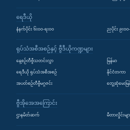
ရေဒီယို
နံနက်ပိုင်း ၆း၀၀-ရး၀၀
ညပိုင်း ၉း၀
ရုပ်သံအစီအစဉ်နှင့် ဗွီဒီယိုကဏ္ဍများ
နေ့စဉ်တီဗွီသတင်းလွှာ
မြန်မာ
ရေဒီယို ရုပ်သံအစီအစဉ်
နိုင်ငံတကာ
အပတ်စဉ်တီဗွီမဂ္ဂဇင်း
တွေ့ဆုံမေးမြန
ဗွီအိုအေအကြောင်း
ဌာနမိတ်ဆက်
မီတာလှိုင်းမျာ