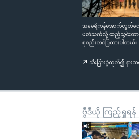
သုတပဒေသာ အင်္ဂလိပ်စာ
အ
ညွန်း
စာမျက်နှာ
အမေရိကန်အောက်လွှတ်တော
သို့
ပတ်သက်လို့ ထည့်သွင်းထား
ကျော်
စုစည်းတင်ပြထားပါတယ်။
ကြည့်
ရန်
ရှာဖွေ
သီးခြားခွဲထုတ်၍ နားဆင
ရန်
နေရာ
သို့
ကျော်
ရန်
ဗွီဒီယို ကြည့်ရှုရန်