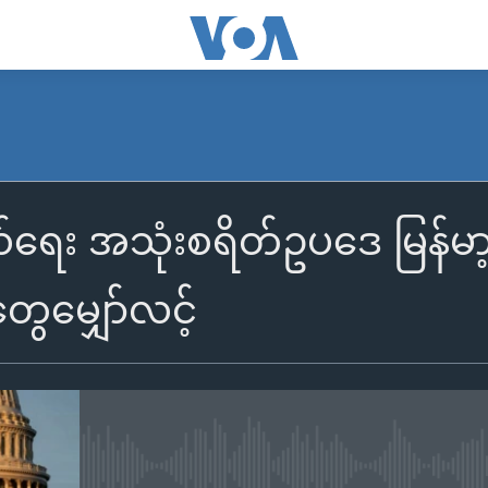
ေး အသုံးစရိတ်ဥပဒေ မြန်မာ့အရ
ေမျှော်လင့်
No media source currently availa