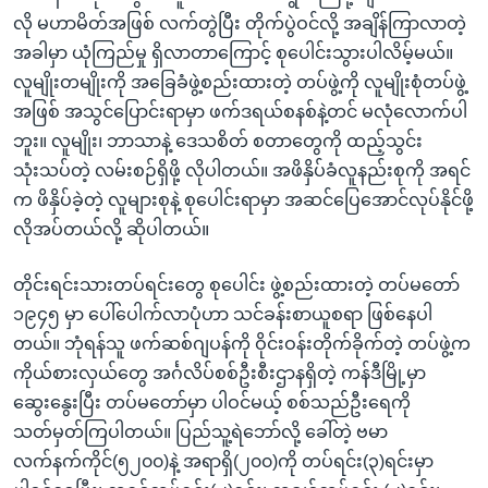
လို မဟာမိတ်အဖြစ် လက်တွဲပြီး တိုက်ပွဲဝင်လို့ အချိန်ကြာလာတဲ့
အခါမှာ ယုံကြည်မှု ရှိလာတာကြောင့် စုပေါင်းသွားပါလိမ့်မယ်။
လူမျိုးတမျိုးကို အခြေခံဖွဲ့စည်းထားတဲ့ တပ်ဖွဲ့ကို လူမျိုးစုံတပ်ဖွဲ့
အဖြစ် အသွင်ပြောင်းရာမှာ ဖက်ဒရယ်စနစ်နဲ့တင် မလုံလောက်ပါ
ဘူး။ လူမျိုး၊ ဘာသာနဲ့ ဒေသစိတ် စတာတွေကို ထည့်သွင်း
သုံးသပ်တဲ့ လမ်းစဉ်ရှိဖို့ လိုပါတယ်။ အဖိနှိပ်ခံလူနည်းစုကို အရင်
က ဖိနှိပ်ခဲ့တဲ့ လူများစုနဲ့ စုပေါင်းရာမှာ အဆင်ပြေအောင်လုပ်နိုင်ဖို့
လိုအပ်တယ်လို့ ဆိုပါတယ်။
တိုင်းရင်းသားတပ်ရင်းတွေ စုပေါင်း ဖွဲ့စည်းထားတဲ့ တပ်မတော်
၁၉၄၅ မှာ ပေါ်ပေါက်လာပုံဟာ သင်ခန်းစာယူစရာ ဖြစ်နေပါ
တယ်။ ဘုံရန်သူ ဖက်ဆစ်ဂျပန်ကို ဝိုင်းဝန်းတိုက်ခိုက်တဲ့ တပ်ဖွဲ့က
ကိုယ်စားလှယ်တွေ အင်္ဂလိပ်စစ်ဦးစီးဌာနရှိတဲ့ ကန်ဒီမြို့မှာ
ဆွေးနွေးပြီး တပ်မတော်မှာ ပါဝင်မယ့် စစ်သည်ဦးရေကို
သတ်မှတ်ကြပါတယ်။ ပြည်သူ့ရဲဘော်လို့ ခေါ်တဲ့ ဗမာ
လက်နက်ကိုင်(၅၂၀၀)နဲ့ အရာရှိ(၂၀၀)ကို တပ်ရင်း(၃)ရင်းမှာ