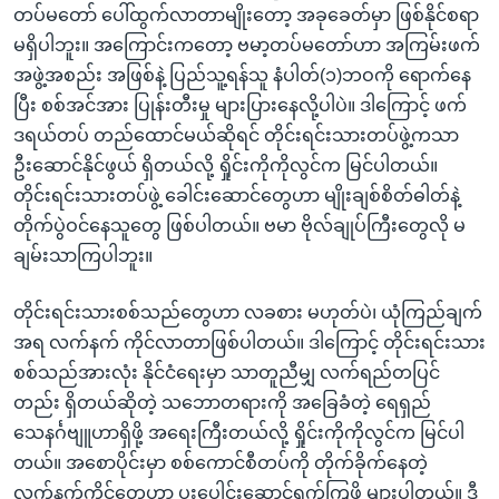
တပ်မတော် ပေါ်ထွက်လာတာမျိုးတော့ အခုခေတ်မှာ ဖြစ်နိုင်စရာ
မရှိပါဘူး။ အကြောင်းကတော့ ဗမာ့တပ်မတော်ဟာ အကြမ်းဖက်
အဖွဲ့အစည်း အဖြစ်နဲ့ ပြည်သူ့ရန်သူ နံပါတ်(၁)ဘဝကို ရောက်နေ
ပြီး စစ်အင်အား ပြုန်းတီးမှု များပြားနေလို့ပါပဲ။ ဒါကြောင့် ဖက်
ဒရယ်တပ် တည်ထောင်မယ်ဆိုရင် တိုင်းရင်းသားတပ်ဖွဲ့ကသာ
ဦးဆောင်နိုင်ဖွယ် ရှိတယ်လို့ ရှိုင်းကိုကိုလွင်က မြင်ပါတယ်။
တိုင်းရင်းသားတပ်ဖွဲ့ ခေါင်းဆောင်တွေဟာ မျိုးချစ်စိတ်ဓါတ်နဲ့
တိုက်ပွဲဝင်နေသူတွေ ဖြစ်ပါတယ်။ ဗမာ ဗိုလ်ချုပ်ကြီးတွေလို မ
ချမ်းသာကြပါဘူး။
တိုင်းရင်းသားစစ်သည်တွေဟာ လခစား မဟုတ်ပဲ၊ ယုံကြည်ချက်
အရ လက်နက် ကိုင်လာတာဖြစ်ပါတယ်။ ဒါကြောင့် တိုင်းရင်းသား
စစ်သည်အားလုံး နိုင်ငံရေးမှာ သာတူညီမျှ လက်ရည်တပြင်
တည်း ရှိတယ်ဆိုတဲ့ သဘောတရားကို အခြေခံတဲ့ ရေရှည်
သေနင်္ဂဗျူဟာရှိဖို့ အရေးကြီးတယ်လို့ ရှိုင်းကိုကိုလွင်က မြင်ပါ
တယ်။ အစောပိုင်းမှာ စစ်ကောင်စီတပ်ကို တိုက်ခိုက်နေတဲ့
လက်နက်ကိုင်တွေဟာ ပူးပေါင်းဆောင်ရွက်ကြဖို့ များပါတယ်။ ဒီ