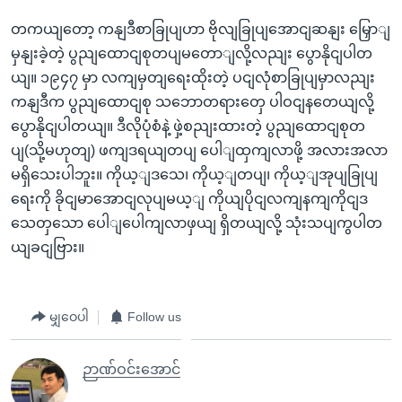
တကယျတော့ ကနျဒီစာခြုပျဟာ ဗိုလျခြုပျအောငျဆနျး မြှောျ
မှနျးခဲ့တဲ့ ပွညျထောငျစုတပျမတောျလို့လညျး ပွောနိုငျပါတ
ယျ။ ၁၉၄၇ မှာ လကျမှတျရေးထိုးတဲ့ ပငျလုံစာခြုပျမှာလညျး
ကနျဒီက ပွညျထောငျစု သဘောတရားတှေ ပါဝငျနတေယျလို့
ပွောနိုငျပါတယျ။ ဒီလိုပုံစံနဲ့ ဖှဲ့စညျးထားတဲ့ ပွညျထောငျစုတ
ပျ(သို့မဟုတျ) ဖကျဒရယျတပျ ပေါျထှကျလာဖို့ အလားအလာ
မရှိသေးပါဘူး။ ကိုယ့ျဒသေ၊ ကိုယ့ျတပျ၊ ကိုယ့ျအုပျခြုပျ
ရေးကို ခိုငျမာအောငျလုပျမယ့ျ ကိုယျပိုငျလကျနကျကိုငျဒ
သေတှသော ပေါျပေါကျလာဖှယျ ရှိတယျလို့ သုံးသပျကွပါတ
ယျခငျဗြား။
မျှဝေပါ
Follow us
ဉာဏ်ဝင်းအောင်