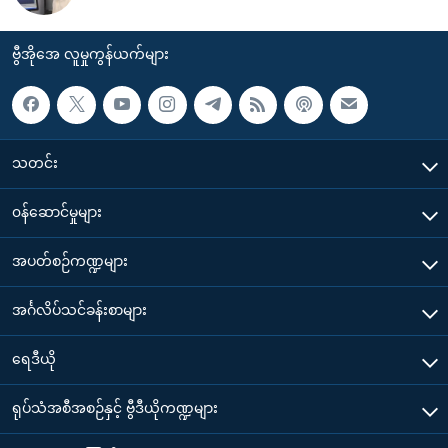
ဗွီအိုအေ လူမှုကွန်ယက်များ
သတင်း
၀န်ဆောင်မှုများ
အပတ်စဉ်ကဏ္ဍများ
အင်္ဂလိပ်သင်ခန်းစာများ
ရေဒီယို
ရုပ်သံအစီအစဉ်နှင့် ဗွီဒီယိုကဏ္ဍများ