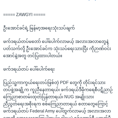
===== ZAWGYI =====
ဦးအောင်ခင်ရဲ့ မြန်မာ့အရေးသုံးသပ်ချက်
ဖက်ဒရယ်တပ်မတော် ပေါ်ပေါက်လာမယ့် အလားအလာတွေနဲ့
ပတ်သက်လို့ ဦးအောင်ခင်က သုံးသပ်ရေးသားပြီး ကိုဉာဏ်ဝင်း
အောင်နဲ့အတူ တင်ပြထားပါတယ်။
ဖက်ဒရယ်တပ် ပေါ်ပေါက်ရေး
ပြည်သူ့ကာကွယ်ရေးတပ်ဖြစ်တဲ့ PDF တွေကို တိုင်းရင်သား
တပ်ဖွဲ့အချို့က ကူညီနေတာရယ်၊ ဖက်ဒရယ်ဒီမိုကရေစီပဋိညာဉ်
ကြေညာစာတမ်းထုတ်ပြန်တာရယ်၊ NUG အမျိုးသား
ညီညွတ်ရေးအစိုးရက စစ်ကြေညာတာရယ် စတာတွေကြောင့်
ဖက်ဒရယ်တပ် Federal Army ပေါ်ထွက်လာမယ့် အလားအလာ