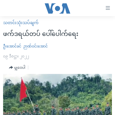
သုံး
ရ
လွယ်ကူ
သတင်းသုံးသပ်ချက်
မူလစာမျက်နှာ
စေ
ဖက်ဒရယ်တပ် ပေါ်ပေါက်ရေး
မြန်မာ
သည့်
ကမ္ဘာ့သတင်းများ
ဦးအောင်ခင်
ဉာဏ်ဝင်းအောင်
Link
ဗွီဒီယို
နိုင်ငံတကာ
၀၉ ဒီဇင္ဘာ၊ ၂၀၂၂
များ
သတင်းလွတ်လပ်ခွင့်
အမေရိကန်
မျှဝေပါ
ပင်မ
ရပ်ဝန်းတခု လမ်းတခု အလွန်
တရုတ်
အကြောင်းအရာ
သို့
အင်္ဂလိပ်စာလေ့လာမယ်
အစ္စရေး-ပါလက်စတိုင်း
ကျော်
အပတ်စဉ်ကဏ္ဍများ
အမေရိကန်သုံးအီဒီယံ
ကြည့်
ရေဒီယိုနှင့်ရုပ်သံ အချက်အလက်များ
မကြေးမုံရဲ့ အင်္ဂလိပ်စာ
ရေဒီယို
ရန်
ပင်မ
ရေဒီယို/တီဗွီအစီအစဉ်
ရုပ်ရှင်ထဲက အင်္ဂလိပ်စာ
တီဗွီ