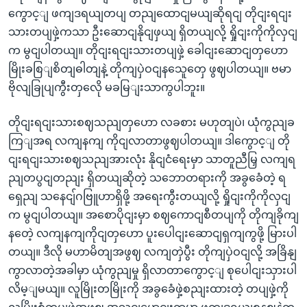
ကွောင့ျ ဖကျဒရယျတပျ တညျထောငျမယျဆိုရငျ တိုငျးရငျး
သားတပျဖှဲ့ကသာ ဦးဆောငျနိုငျဖှယျ ရှိတယျလို့ ရှိုငျးကိုကိုလှငျ
က မွငျပါတယျ။ တိုငျးရငျးသားတပျဖှဲ့ ခေါငျးဆောငျတှဟော
မြိုးခစြျစိတျဓါတျနဲ့ တိုကျပှဲဝငျနသေူတှေ ဖွဈပါတယျ။ ဗမာ
ဗိုလျခြုပျကွီးတှလေို မခမြျးသာကွပါဘူး။
တိုငျးရငျးသားစဈသညျတှဟော လခစား မဟုတျပဲ၊ ယုံကွညျခ
ကြျအရ လကျနကျ ကိုငျလာတာဖွဈပါတယျ။ ဒါကွောင့ျ တို
ငျးရငျးသားစဈသညျအားလုံး နိုငျငံရေးမှာ သာတူညီမြှ လကျရ
ညျတပွငျတညျး ရှိတယျဆိုတဲ့ သဘောတရားကို အခွခေံတဲ့ ရ
ရှေညျ သနေငျ်ဂဗြူဟာရှိဖို့ အရေးကွီးတယျလို့ ရှိုငျးကိုကိုလှငျ
က မွငျပါတယျ။ အစောပိုငျးမှာ စဈကောငျစီတပျကို တိုကျခိုကျ
နတေဲ့ လကျနကျကိုငျတှဟော ပူးပေါငျးဆောငျရှကျကွဖို့ မြားပါ
တယျ။ ဒီလို မဟာမိတျအဖွဈ လကျတှဲပွီး တိုကျပှဲဝငျလို့ အခြိနျ
ကွာလာတဲ့အခါမှာ ယုံကွညျမှု ရှိလာတာကွောင့ျ စုပေါငျးသှားပါ
လိမ့ျမယျ။ လူမြိုးတမြိုးကို အခွခေံဖှဲ့စညျးထားတဲ့ တပျဖှဲ့ကို