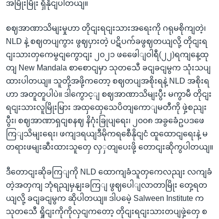
အမြိုးမြိုး ရှိနိုငျပါတယျ။
စဈအာဏာသိမျးမှုဟာ တိုငျးရငျးသားအရေးကို ဂရုမစိုကျတဲ့၊
NLD နဲ့ စဈတပျကွား ဖွဈပှားတဲ့ ပဋိပက်ခဖွဈတယျလို့ တိုငျးရ
ငျးသားတှကေမွငျကွောငျး ၂၀၂၁ ဖဖေေါျဝါရီ(၂၂)ရကျနေ့ထု
တျ New Mandala စာစောငျမှာ သုတသေီ ခငျခငျမွက သုံးသပျ
ထားပါတယျ။ သူတို့အဖို့ကတော့ စဈတပျအစိုးရနဲ့ NLD အစိုးရ
ဟာ အတူတူပါပဲ။ ဒါကွောင့ျ စဈအာဏာသိမျးပွီး မကွာမီ တိုငျး
ရငျးသားလူမြိုးမြား အထှထှေသေပိတျကောျမတီကို ဖှဲ့စညျး
ပွီး၊ စဈအာဏာရှငျစနဈ နိဂုံးခြုပျရေး၊ ၂၀၀၈ အခွခေံဥပဒဖေ
ကြျသိမျးရေး၊ ဖကျဒရယျဒီမိုကရစေီနိုငျငံ ထူထောငျရေးနဲ့ မ
တရားဖမျးဆီးထားသူတှေ လှှတျပေးဖို့ တောငျးဆိုကွပါတယျ။
ဒီတောငျးဆိုခကြျကို NLD ထောကျခံသူတှကေလညျး လကျခံ
တဲ့အတှကျ ဘုံရညျမှနျးခကြျ ဖွဈပေါျလာတာမြိုး တှေ့ရတ
ယျလို့ ခငျခငျမွက ဆိုပါတယျ။ ဒါပမေဲ့ Salween Institute က
သုတသေီ ရှိုငျးကိုကိုလှငျကတော့ တိုငျးရငျးသားတပျဖှဲ့တှေ စ