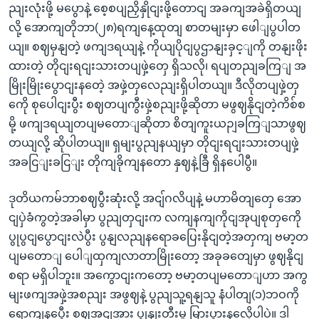
ညျးလုံးဖို့ မပွောနဲ့ စေ့စပျညှိနှိုငျးဖို့တောငျ အခကျအခဲရှိတယျ
လို့ အောကျတိုဘာ(၂၈)ရကျနေ့ထုတျ စာတမျးမှာ ဖေါျပွပါတ
ယျ။ စဈမှနျတဲ့ ဖကျဒရယျနဲ့ ကိုယျပိုငျပွဌာနျးခှင့ျကို တနျးဖိုး
ထားတဲ့ တိုငျးရငျးသားတပျဖှဲ့တှေ ရှိသလို၊ ရပျတညျခကြျ အ
မြိုးမြိုးပွောငျးနတေဲ့ အဖှဲ့တှလေညျးရှိပါတယျ။ ဒီလိုတပျဖှဲ့တှ
ကေို စုပေါငျးပွီး စဈတပျကွီးဖှဲ့စညျးဖို့ဆိုတာ မဖွဈနိုငျတဲ့ကိစ်စ
မို့ ဖကျဒရယျတပျမတောျဆိုတာ စိတျကူးယဉျခကြျသာဖွဈ
တယျလို့ ဆိုပါတယျ။ ရှမျးပွညျနယျမှာ တိုငျးရငျးသားတပျဖှဲ့
အခငြျးခငြျး တိုကျခိုကျနတော နှဈနဲ့ခြီ ရှိနပေါပွီ။
ဒုတိယကမ်ဘာစဈပွီးဆုံးလို့ အငျ်ဂလိပျနဲ့ မဟာမိတျတှေ အော
ငျပှဲခံကွတဲ့အခါမှာ ပွညျတှငျးက လကျနကျကိုငျအုပျစုတှကေို
ပွုပွငျပွောငျးလဲပွီး ပွနျလညျနရောခပြေးနိုငျတဲ့အတှကျ ဗမာ့တ
ပျမတောျ ပေါျထှကျလာတာမြိုးတော့ အခုခတျေမှာ ဖွဈနိုငျ
စရာ မရှိပါဘူး။ အကွောငျးကတော့ ဗမာ့တပျမတောျဟာ အကွ
မျးဖကျအဖှဲ့အစညျး အဖွဈနဲ့ ပွညျသူ့ရနျသူ နံပါတျ(၁)ဘဝကို
ရောကျနပွေီး စဈအငျအား ပွုနျးတီးမှု မြားပွားနလေို့ပါပဲ။ ဒါ