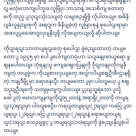
လူမြိုးစုံတပျဖှဲ့အဖွဈ အသှငျပွောငျးရာမှာ ဖကျဒရယျစနဈနဲ့တ
ငျ မလုံလောကျပါဘူး။ လူမြိုး၊ ဘာသာနဲ့ ဒသေစိတျ စတာတှ
ကေို ထည့ျသှငျးသုံးသပျတဲ့ လမျးစဉျရှိဖို့ လိုပါတယျ။ အဖိနှိ
ပျခံလူနညျးစုကို အရငျက ဖိနှိပျခဲ့တဲ့ လူမြားစုနဲ့ စုပေါငျးရာမှာ
အဆငျပွအေောငျလုပျနိုငျဖို့ လိုအပျတယျလို့ ဆိုပါတယျ။
တိုငျးရငျးသားတပျရငျးတှေ စုပေါငျး ဖှဲ့စညျးထားတဲ့ တပျမ
တောျ ၁၉၄၅ မှာ ပေါျပေါကျလာပုံဟာ သငျခနျးစာယူစရာ ဖွ
ဈနပေါတယျ။ ဘုံရနျသူ ဖကျဆဈဂပြနျကို ဝိုငျးဝနျးတိုကျခို
ကျတဲ့ တပျဖှဲ့က ကိုယျစားလှယျတှေ အငျ်ဂလိပျစဈဦးစီးဌာနရှိ
တဲ့ ကနျဒီမွို့မှာ ဆှေးနှေးပွီး တပျမတောျမှာ ပါဝငျမယ့ျ စဈ
သညျဦးရကေို သတျမှတျကွပါတယျ။ ပွညျသူ့ရဲဘောျလို့
ခေါျတဲ့ ဗမာလကျနကျကိုငျ(၅၂၀၀)နဲ့ အရာရှိ(၂၀၀)ကို တပျရ
ငျး(၃)ရငျးမှာ ပါဝငျစပွေီး၊ ကရငျတပျရငျး(၂)ရငျး၊ ကခငြျတ
ပျရငျး (၂)ရငျး၊ ခငြျးတပျရငျး (၂)ရငျးနဲ့ ရောစပျတပျရ
ငျး(၁)ရငျး စသညျဖွင့ျ တပျရငျး(၁၀)ရငျးကို ဖှဲ့စညျးနိုငျခဲ့ပါ
တယျ။