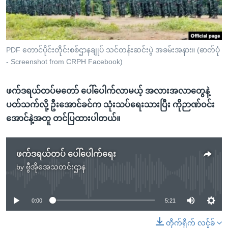
အ
သုတပဒေသာ အင်္ဂလိပ်စာ
ညွန်း
Learning English
စာမျက်နှာ
သို့
ဗွီအိုအေ လူမှုကွန်ယက်များ
PDF တောင်ပိုင်းတိုင်းစစ်ဌာနချုပ် သင်တန်းဆင်းပွဲ အခမ်းအနား။ (ဓာတ်ပုံ
ကျော်
- Screenshot from CRPH Facebook)
ကြည့်
ရန်
ဖက်ဒရယ်တပ်မတော် ပေါ်ပေါက်လာမယ့် အလားအလာတွေနဲ့
ဘာသာစကားများ
ရှာဖွေ
ပတ်သက်လို့ ဦးအောင်ခင်က သုံးသပ်ရေးသားပြီး ကိုဉာဏ်ဝင်း
ရန်
အောင်နဲ့အတူ တင်ပြထားပါတယ်။
နေရာ
သို့
ဖက်ဒရယ်တပ် ပေါ်ပေါက်ရေး
ကျော်
by
ဗွီအိုအေသတင်းဌာန
ရန်
No media source currently available
0:00
5:21
တိုက်ရိုက် လင့်ခ်