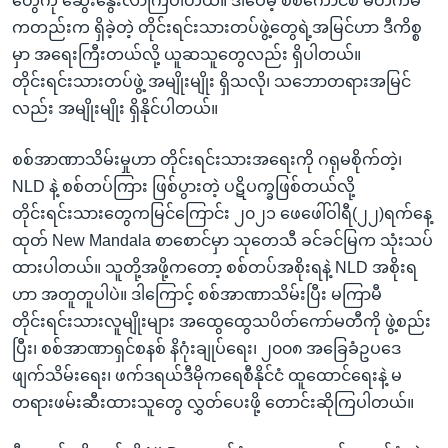
တွေကို ဆွေးနွေးလာကြပါတယ်။ ဒါပေမဲ့ စစ်ကောင်စီ မတက်မီ
ကတည်းက ရှိခဲ့တဲ့ တိုင်းရင်းသားတပ်ဖွဲ့တွေရဲ့အမြင်ဟာ ဒီကိစ္စ
မှာ အရေးကြီးတယ်လို့ ယူဆသူတွေလည်း ရှိပါတယ်။
တိုင်းရင်းသားတပ်ဖွဲ့ အမျိုးမျိုး ရှိသလို၊ သဘောတရားအမြင်
လည်း အမျိုးမျိုး ရှိနိုင်ပါတယ်။
စစ်အာဏာသိမ်းမှုဟာ တိုင်းရင်းသားအရေးကို ဂရုမစိုက်တဲ့၊
NLD နဲ့ စစ်တပ်ကြား ဖြစ်ပွားတဲ့ ပဋိပက္ခဖြစ်တယ်လို့
တိုင်းရင်းသားတွေကမြင်ကြောင်း ၂၀၂၁ ဖေဖေါ်ဝါရီ(၂၂)ရက်နေ့
ထုတ် New Mandala စာစောင်မှာ သုတေသီ ခင်ခင်မြက သုံးသပ်
ထားပါတယ်။ သူတို့အဖို့ကတော့ စစ်တပ်အစိုးရနဲ့ NLD အစိုးရ
ဟာ အတူတူပါပဲ။ ဒါကြောင့် စစ်အာဏာသိမ်းပြီး မကြာမီ
တိုင်းရင်းသားလူမျိုးများ အထွေထွေသပိတ်ကော်မတီကို ဖွဲ့စည်း
ပြီး၊ စစ်အာဏာရှင်စနစ် နိဂုံးချုပ်ရေး၊ ၂၀၀၈ အခြေခံဥပဒေ
ဖျက်သိမ်းရေး၊ ဖက်ဒရယ်ဒီမိုကရေစီနိုင်ငံ ထူထောင်ရေးနဲ့ မ
တရားဖမ်းဆီးထားသူတွေ လွှတ်ပေးဖို့ တောင်းဆိုကြပါတယ်။