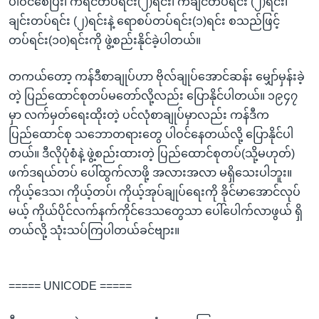
ပါဝင်စေပြီး၊ ကရင်တပ်ရင်း(၂)ရင်း၊ ကချင်တပ်ရင်း (၂)ရင်း၊
ချင်းတပ်ရင်း (၂)ရင်းနဲ့ ရောစပ်တပ်ရင်း(၁)ရင်း စသည်ဖြင့်
တပ်ရင်း(၁၀)ရင်းကို ဖွဲ့စည်းနိုင်ခဲ့ပါတယ်။
တကယ်တော့ ကန်ဒီစာချုပ်ဟာ ဗိုလ်ချုပ်အောင်ဆန်း မျှော်မှန်းခဲ့
တဲ့ ပြည်ထောင်စုတပ်မတော်လို့လည်း ပြောနိုင်ပါတယ်။ ၁၉၄၇
မှာ လက်မှတ်ရေးထိုးတဲ့ ပင်လုံစာချုပ်မှာလည်း ကန်ဒီက
ပြည်ထောင်စု သဘောတရားတွေ ပါဝင်နေတယ်လို့ ပြောနိုင်ပါ
တယ်။ ဒီလိုပုံစံနဲ့ ဖွဲ့စည်းထားတဲ့ ပြည်ထောင်စုတပ်(သို့မဟုတ်)
ဖက်ဒရယ်တပ် ပေါ်ထွက်လာဖို့ အလားအလာ မရှိသေးပါဘူး။
ကိုယ့်ဒေသ၊ ကိုယ့်တပ်၊ ကိုယ့်အုပ်ချုပ်ရေးကို ခိုင်မာအောင်လုပ်
မယ့် ကိုယ်ပိုင်လက်နက်ကိုင်ဒေသတွေသာ ပေါ်ပေါက်လာဖွယ် ရှိ
တယ်လို့ သုံးသပ်ကြပါတယ်ခင်ဗျား။
===== UNICODE =====