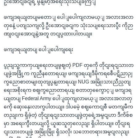
ဦးအောငျခငျရဲ့ မွနျမာ့အရေးသုံးသပျခကြျ
ဖကျဒရယျတပျမတောျ ပေါျပေါကျလာမယ့ျ အလားအလာ
တှနေဲ့ ပတျသကျလို့ ဦးအောငျခငျက သုံးသပျရေးသားပွီး ကိုဉာ
ဏျဝငျးအောငျနဲ့အတူ တငျပွထားပါတယျ။
ဖကျဒရယျတပျ ပေါျပေါကျရေး
ပွညျသူ့ကာကှယျရေးတပျဖွဈတဲ့ PDF တှကေို တိုငျးရငျသားတ
ပျဖှဲ့အခြို့က ကူညီနတောရယျ၊ ဖကျဒရယျဒီမိုကရစေီပဋိညာဉျ
ကွညောစာတမျးထုတျပွနျတာရယျ၊ NUG အမြိုးသားညီညှတျ
ရေးအစိုးရက စဈကွညောတာရယျ စတာတှကွေောင့ျ ဖကျဒရ
ယျတပျ Federal Army ပေါျထှကျလာမယ့ျ အလားအလာတှ
ကေို ဆှေးနှေးလာကွပါတယျ။ ဒါပမေဲ့ စဈကောငျစီ မတကျမီက
တညျးက ရှိခဲ့တဲ့ တိုငျးရငျးသားတပျဖှဲ့တှရေဲ့အမွငျဟာ ဒီကိစ်စ
မှာ အရေးကွီးတယျလို့ ယူဆသူတှလေညျး ရှိပါတယျ။ တိုငျးရ
ငျးသားတပျဖှဲ့ အမြိုးမြိုး ရှိသလို၊ သဘောတရားအမွငျလညျး