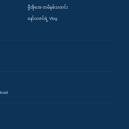
ဗွီအိုအေ တမိနစ်သတင်း
နော်သဇင်ရဲ့ Vlog
droid