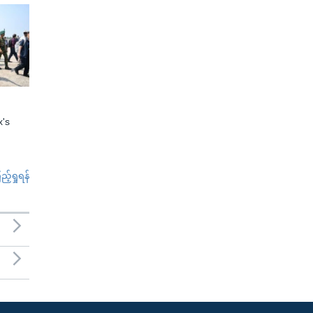
x's
်ရှုရန်