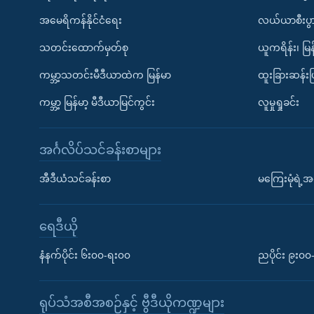
အမေရိကန်နိုင်ငံရေး
လယ်ယာစီးပွ
သတင်းထောက်မှတ်စု
ယူကရိန်း၊ မြန
ကမ္ဘာ့သတင်းမီဒီယာထဲက မြန်မာ
ထူးခြားဆန်း
ကမ္ဘာ့ မြန်မာ့ မီဒီယာမြင်ကွင်း
လူမှုရှုခင်း
အင်္ဂလိပ်သင်ခန်းစာများ
အီဒီယံသင်ခန်းစာ
မကြေးမုံရဲ့အင
ရေဒီယို
နံနက်ပိုင်း ၆း၀၀-ရး၀၀
ညပိုင်း ၉း၀
ရုပ်သံအစီအစဉ်နှင့် ဗွီဒီယိုကဏ္ဍများ