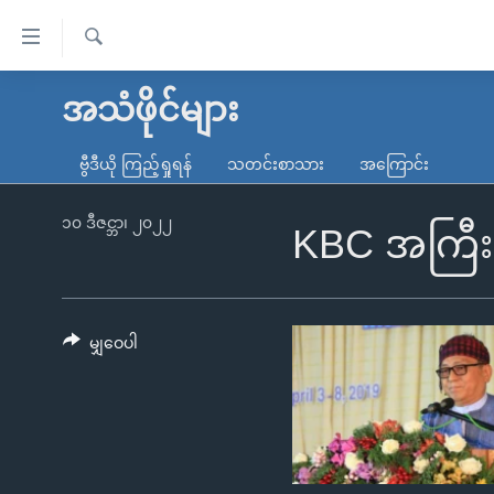
သုံး
ရ
ရှာဖွေ
လွယ်ကူ
မူလစာမျက်နှာ
အသံဖိုင်များ
ရ
စေ
မြန်မာ
လာ
ဗွီဒီယို ကြည့်ရှုရန်
သတင်းစာသား
အကြောင်း
သည့်
ဒ်
ကမ္ဘာ့သတင်းများ
Link
ဗွီဒီယို
နိုင်ငံတကာ
၁၀ ဒီဇင္ဘာ၊ ၂၀၂၂
KBC အကြီးအ
များ
သတင်းလွတ်လပ်ခွင့်
အမေရိကန်
ပင်မ
ရပ်ဝန်းတခု လမ်းတခု အလွန်
တရုတ်
အကြောင်းအရာ
အင်္ဂလိပ်စာလေ့လာမယ်
အစ္စရေး-ပါလက်စတိုင်း
မျှဝေပါ
သို့
အပတ်စဉ်ကဏ္ဍများ
အမေရိကန်သုံးအီဒီယံ
ကျော်
ကြည့်
ရေဒီယိုနှင့်ရုပ်သံ အချက်အလက်များ
မကြေးမုံရဲ့ အင်္ဂလိပ်စာ
ရေဒီယို
ရန်
ရေဒီယို/တီဗွီအစီအစဉ်
ရုပ်ရှင်ထဲက အင်္ဂလိပ်စာ
တီဗွီ
ပင်မ