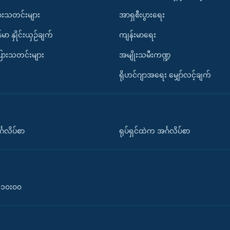
ားသတင်းများ
အာရှစီးပွားရေး
်မာ နှိုင်းယှဉ်ချက်
ကျန်းမာရေး
ပြားသတင်းများ
အမျိုးသမီးကဏ္ဍ
ရိုဟင်ဂျာအရေး မျှော်လင့်ချက်
်္ဂလိပ်စာ
ရုပ်ရှင်ထဲက အင်္ဂလိပ်စာ
၀-၁၀း၀၀