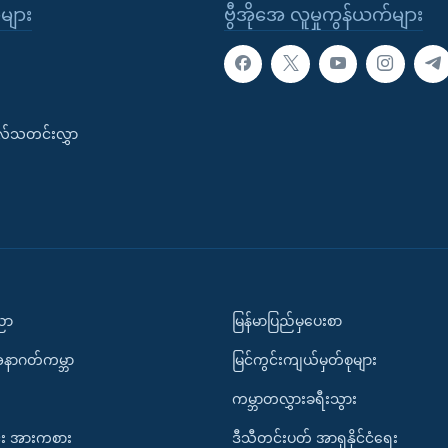
ုများ
ဗွီအိုအေ လူမှုကွန်ယက်များ
းလ်သတင်းလွှာ
ပညာ
မြန်မာပြည်မှပေးစာ
အနာဂတ်ကမ္ဘာ
မြင်ကွင်းကျယ်မှတ်စုများ
ကမ္ဘာတလွှားခရီးသွား
း အားကစား
ဒီသီတင်းပတ် အာရှနိုင်ငံရေး