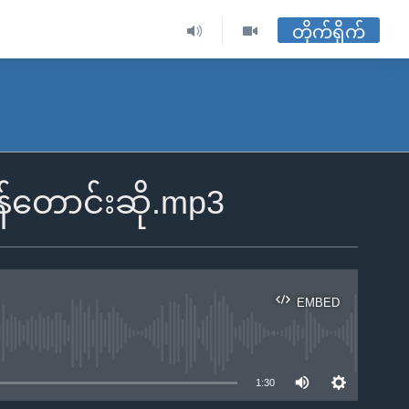
တိုက်ရိုက်
န်တောင်းဆို.mp3
EMBED
ble
1:30