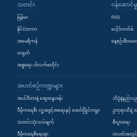
သတင်း
၀န်ဆောင်မှ
မြန်မာ
RSS
နိုင်ငံတကာ
ပေါ့ဒ်ကတ်စ်
အမေရိကန်
နေ့စဉ်အီးမေ
တရုတ်
အစ္စရေး-ပါလက်စတိုင်း
အပတ်စဉ်ကဏ္ဍများ
အယ်ဒီတာနဲ့ ဆွေးနွေးခန်း
သိပ္ပံနဲ့နည်း
ဒီမိုကရေစီ၊ လူ့အခွင့်အရေးနှင့် ခေတ်ပြိုင်ကမ္ဘာ
ဥတုရာသီနဲ့ 
သတင်းသုံးသပ်ချက်
စီးပွားရေး
ဒီမိုကရေစီရေးရာ
တပတ်အတွင်