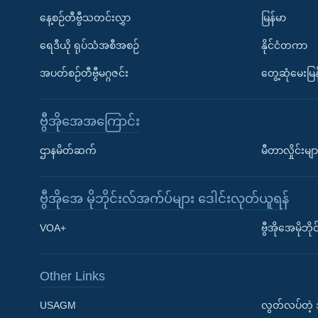
နေ့စဉ်တီဗွီသတင်းလွှာ
မြန်မာ
ရေဒီယို ရုပ်သံအစီအစဉ်
နိုင်ငံတကာ
အပတ်စဉ်တီဗွီမဂ္ဂဇင်း
တွေ့ဆုံမေးမြန
ဗွီအိုအေအကြောင်း
ဌာနမိတ်ဆက်
မီတာလှိုင်းမျာ
ဗွီအိုအေ မိုဘိုင်းလ်အက်ပ်များ ဒေါင်းလုတ်ယူရန်
Learning English
VOA+
ဗွီအိုအေမိုဘ
ဗွီအိုအေ လူမှုကွန်ယက်များ
Other Links
USAGM
လွတ်လပ်တဲ့