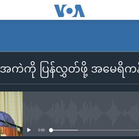
ကဲကို ပြန်လွှတ်ဖို့ အမေရိက
No media source currently availa
0:00