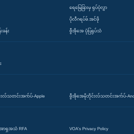
ရေမြေခြားမှ ရုပ်ပုံလွှာ
ပိုလီဂရပ်ဖ်.အင်ဖို
်းခန်း
ဗွီအိုအေ ပုံပြရုပ်သံ
း
ိုင်းလ်သတင်းအက်ပ်-Apple
ဗွီအိုအေမိုဘိုင်းလ်သတင်းအက်ပ်-An
 အာရှအသံ RFA
VOA's Privacy Policy