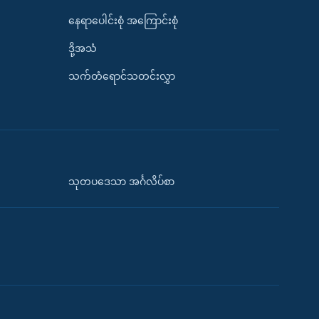
နေရာပေါင်းစုံ အကြောင်းစုံ
ဒို့အသံ
သက်တံရောင်သတင်းလွှာ
သုတပဒေသာ အင်္ဂလိပ်စာ