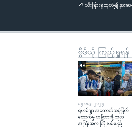
သုတပဒေသာ အင်္ဂလိပ်စာ
အ
သီးခြားခွဲထုတ်၍ နားဆင
ညွန်း
စာမျက်နှာ
သို့
ကျော်
ကြည့်
ရန်
ဗွီဒီယို ကြည့်ရှုရန်
ရှာဖွေ
ရန်
နေရာ
သို့
ကျော်
ရန်
၁၅ မတ္၊ ၂၀၂၅
ရိုဟင်ဂျာ အထောက်အပံ့ဖြတ်
တောက်မှု ဟန့်တားဖို့ ကုလ
အကြီးအကဲ ကြိုးပမ်းမည်