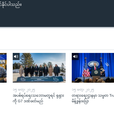
်နိုင်ပါသည်။
၁၅ မတ္၊ ၂၀၂၅
၁၅ မတ္၊ ၂၀၂၅
အပစ်ရပ်ရေးသဘောမတူရင် ရုရှား
တရားရေးဌာနမှာ သမ္မတ T
ကို G7 ဒဏ်ခတ်မည်
မိန့်ခွန်းပြော