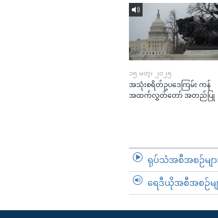
၁၅ မတ္၊ ၂၀၂၅
အသုံးစရိတ်ဥပဒေကြမ်း ကန်
အထက်လွှတ်တော် အတည်ပြု
ရုပ်သံအစီအစဉ်မျာ
ရေဒီယိုအစီအစဉ်မျ