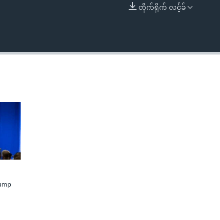
တိုက်ရိုက် လင့်ခ်
EMBED
rump