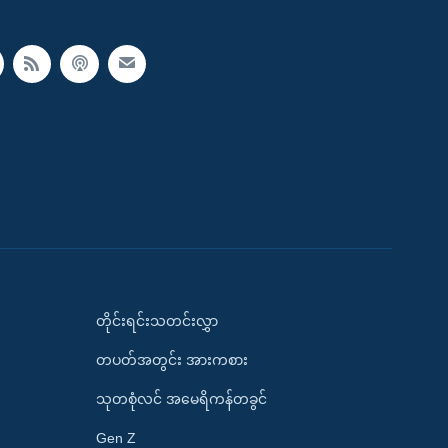
တိုင်းရင်းသတင်းလွှာ
တပတ်အတွင်း အားကစား
သုတစုံလင် အမေရိကန်တခွင်
Gen Z