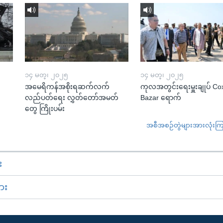
၁၄ မတ္၊ ၂၀၂၅
၁၄ မတ္၊ ၂၀၂၅
အမေရိကန်အစိုးရဆက်လက်
ကုလအတွင်းရေးမှူးချုပ် Co
လည်ပတ်ရေး လွှတ်တော်အမတ်
Bazar ရောက်
တွေ ကြိုးပမ်း
အစီအစဉ်တွဲများအားလုံးကြည့
း
ား