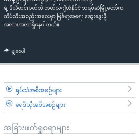
အ
သုတပဒေသာ အင်္ဂလိပ်စာ
ရဲ့ ဒီသီတင်းပတ်ထဲ ဘယ်လ်ဂျီယံနိုင်ငံ ဘရပ်ဆဲမြို့တော်က
ညွန်း
Learning English
ထိပ်သီးအစည်းအဝေးမှာ မြန်မာ့အရေး ဆွေးနွေးဖို့
စာမျက်နှာ
အလားအလာရှိနေပါတယ်။
သို့
ဗွီအိုအေ လူမှုကွန်ယက်များ
ကျော်
ကြည့်
မျှဝေပါ
ရန်
ဘာသာစကားများ
ရှာဖွေ
ရန်
နေရာ
သို့
ရုပ်သံအစီအစဉ်များ
ကျော်
ရန်
ရေဒီယိုအစီအစဉ်များ
အခြားဖတ်ရှုစရာများ