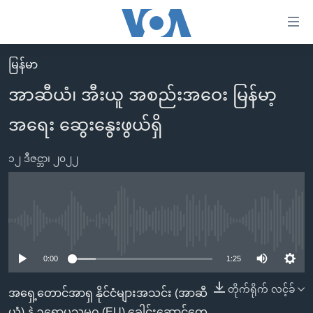
သုံး
ရ
လွယ်ကူ
မြန်မာ
မူလစာမျက်နှာ
စေ
အာဆီယံ၊ အီးယူ အစည်းအဝေး မြန်မာ့
မြန်မာ
သည့်
အရေး ဆွေးနွေးဖွယ်ရှိ
ကမ္ဘာ့သတင်းများ
Link
ဗွီဒီယို
နိုင်ငံတကာ
များ
၁၂ ဒီဇင္ဘာ၊ ၂၀၂၂
သတင်းလွတ်လပ်ခွင့်
အမေရိကန်
ပင်မ
ရပ်ဝန်းတခု လမ်းတခု အလွန်
တရုတ်
အကြောင်းအရာ
သို့
အင်္ဂလိပ်စာလေ့လာမယ်
အစ္စရေး-ပါလက်စတိုင်း
No media source currently available
ကျော်
အပတ်စဉ်ကဏ္ဍများ
အမေရိကန်သုံးအီဒီယံ
ကြည့်
0:00
1:25
ရေဒီယိုနှင့်ရုပ်သံ အချက်အလက်များ
မကြေးမုံရဲ့ အင်္ဂလိပ်စာ
ရေဒီယို
ရန်
တိုက်ရိုက် လင့်ခ်
အရှေ့တောင်အာရှ နိုင်ငံများအသင်း (အာဆီ
ပင်မ
ရေဒီယို/တီဗွီအစီအစဉ်
ရုပ်ရှင်ထဲက အင်္ဂလိပ်စာ
တီဗွီ
ယံ) နဲ့ ဥရောပသမဂ္ဂ (EU) ခေါင်းဆောင်တွေ