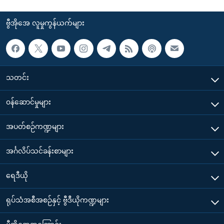
ဗွီအိုအေ လူမှုကွန်ယက်များ
သတင်း
၀န်ဆောင်မှုများ
အပတ်စဉ်ကဏ္ဍများ
အင်္ဂလိပ်သင်ခန်းစာများ
ရေဒီယို
ရုပ်သံအစီအစဉ်နှင့် ဗွီဒီယိုကဏ္ဍများ