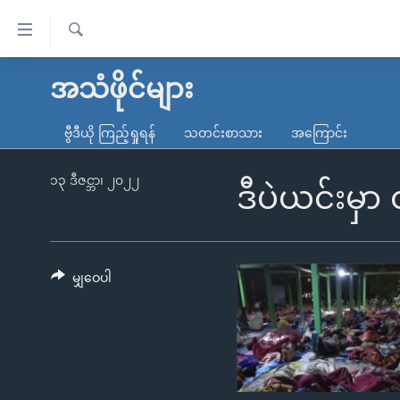
သုံး
ရ
ရှာဖွေ
လွယ်ကူ
မူလစာမျက်နှာ
အသံဖိုင်များ
ရ
စေ
မြန်မာ
လာ
ဗွီဒီယို ကြည့်ရှုရန်
သတင်းစာသား
အကြောင်း
သည့်
ဒ်
ကမ္ဘာ့သတင်းများ
Link
ဗွီဒီယို
နိုင်ငံတကာ
၁၃ ဒီဇင္ဘာ၊ ၂၀၂၂
ဒီပဲယင်းမှာ 
များ
သတင်းလွတ်လပ်ခွင့်
အမေရိကန်
ပင်မ
ရပ်ဝန်းတခု လမ်းတခု အလွန်
တရုတ်
အကြောင်းအရာ
အင်္ဂလိပ်စာလေ့လာမယ်
အစ္စရေး-ပါလက်စတိုင်း
မျှဝေပါ
သို့
အပတ်စဉ်ကဏ္ဍများ
အမေရိကန်သုံးအီဒီယံ
ကျော်
ကြည့်
ရေဒီယိုနှင့်ရုပ်သံ အချက်အလက်များ
မကြေးမုံရဲ့ အင်္ဂလိပ်စာ
ရေဒီယို
ရန်
ရေဒီယို/တီဗွီအစီအစဉ်
ရုပ်ရှင်ထဲက အင်္ဂလိပ်စာ
တီဗွီ
ပင်မ