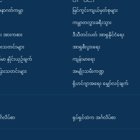
အနာဂတ်ကမ္ဘာ
မြင်ကွင်းကျယ်မှတ်စုများ
ကမ္ဘာတလွှားခရီးသွား
း အားကစား
ဒီသီတင်းပတ် အာရှနိုင်ငံရေး
ားသတင်းများ
အာရှစီးပွားရေး
်မာ နှိုင်းယှဉ်ချက်
ကျန်းမာရေး
ပြားသတင်းများ
အမျိုးသမီးကဏ္ဍ
ရိုဟင်ဂျာအရေး မျှော်လင့်ချက်
်္ဂလိပ်စာ
ရုပ်ရှင်ထဲက အင်္ဂလိပ်စာ