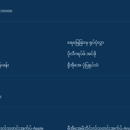
၀-၁၀း၀၀
ရေမြေခြားမှ ရုပ်ပုံလွှာ
ပိုလီဂရပ်ဖ်.အင်ဖို
်းခန်း
ဗွီအိုအေ ပုံပြရုပ်သံ
း
ိုင်းလ်သတင်းအက်ပ်-Apple
ဗွီအိုအေမိုဘိုင်းလ်သတင်းအက်ပ်-An