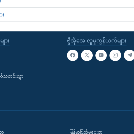
း
ား
ုများ
ဗွီအိုအေ လူမှုကွန်ယက်များ
းလ်သတင်းလွှာ
ပညာ
မြန်မာပြည်မှပေးစာ