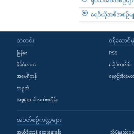
ရုပ်သံအစီအစဉ်မျာ
ရေဒီယိုအစီအစဉ်မျ
သတင်း
၀န်ဆောင်မှ
မြန်မာ
RSS
နိုင်ငံတကာ
ပေါ့ဒ်ကတ်စ်
အမေရိကန်
နေ့စဉ်အီးမေ
တရုတ်
အစ္စရေး-ပါလက်စတိုင်း
အပတ်စဉ်ကဏ္ဍများ
အယ်ဒီတာနဲ့ ဆွေးနွေးခန်း
သိပ္ပံနဲ့နည်း