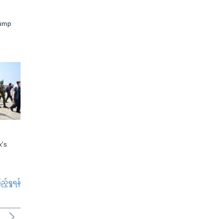
rump
x's
်ရှုရန်