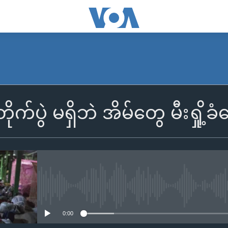
တိုက်ပွဲ မရှိဘဲ အိမ်တွေ မီးရှို
No media source currently availa
0:00