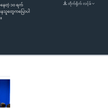
တိုက်ရိုက် လင့်ခ်
ပ်နေတဲ့ ၁၀ ရက်
EMBED
ပေးနေသူတွေကပြောပါ
်။