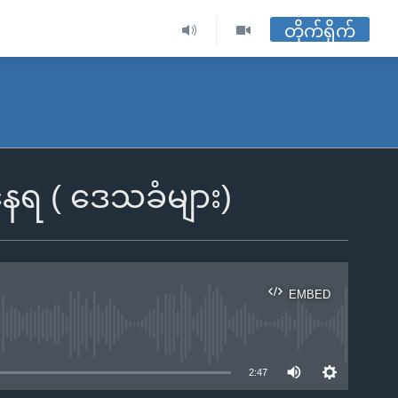
တိုက်ရိုက်
့ခံနေရ ( ဒေသခံများ)
EMBED
ble
2:47