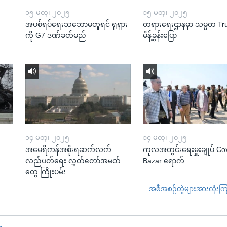
၁၅ မတ္၊ ၂၀၂၅
၁၅ မတ္၊ ၂၀၂၅
အပစ်ရပ်ရေးသဘောမတူရင် ရုရှား
တရားရေးဌာနမှာ သမ္မတ T
ကို G7 ဒဏ်ခတ်မည်
မိန့်ခွန်းပြော
၁၄ မတ္၊ ၂၀၂၅
၁၄ မတ္၊ ၂၀၂၅
အမေရိကန်အစိုးရဆက်လက်
ကုလအတွင်းရေးမှူးချုပ် Co
လည်ပတ်ရေး လွှတ်တော်အမတ်
Bazar ရောက်
တွေ ကြိုးပမ်း
အစီအစဉ်တွဲများအားလုံးကြည့