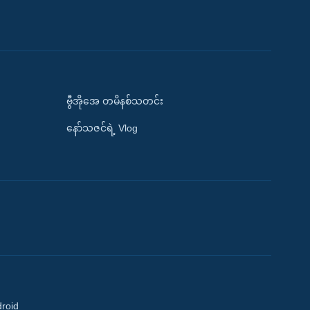
ဗွီအိုအေ တမိနစ်သတင်း
နော်သဇင်ရဲ့ Vlog
droid