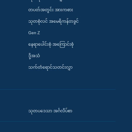
တပတ်အတွင်း အားကစား
သုတစုံလင် အမေရိကန်တခွင်
Gen Z
နေရာပေါင်းစုံ အကြောင်းစုံ
ဒို့အသံ
သက်တံရောင်သတင်းလွှာ
သုတပဒေသာ အင်္ဂလိပ်စာ