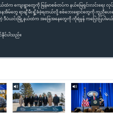
မြို့နယ်ထဲက ကျေးရွာတွေကို မြန်မာစစ်တပ်က နယ်မြေရှင်းလင်းရေး လု
ေအိမ်တွေ ရာချီ မီးရှို့ခံခဲ့ရတယ်လို့ စစ်ဘေးရှောင်တွေကို ကူညီ
ဲ့ ဒီပဲယင်းမြို့နယ်ထဲက အခြေအနေတွေကို ကိုရဲမွန် ကပြောပြပါမယ
်နိုင်ပါသည်။