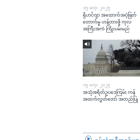
၁၅ မတ္၊ ၂၀၂၅
ရိုဟင်ဂျာ အထောက်အပံ့ဖြတ်
တောက်မှု ဟန့်တားဖို့ ကုလ
အကြီးအကဲ ကြိုးပမ်းမည်
၁၅ မတ္၊ ၂၀၂၅
အသုံးစရိတ်ဥပဒေကြမ်း ကန်
အထက်လွှတ်တော် အတည်ပြု