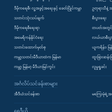
ဒီမိုကရေစီ၊ လူ့အခွင့်အရေးနှင့် ခေတ်ပြိုင်ကမ္ဘာ
ဥတုရာသီနဲ့ 
သတင်းသုံးသပ်ချက်
စီးပွားရေး
ဒီမိုကရေစီရေးရာ
တပတ်အတွင်
အမေရိကန်နိုင်ငံရေး
လယ်ယာစီးပွ
သတင်းထောက်မှတ်စု
ယူကရိန်း၊ မြန
ကမ္ဘာ့သတင်းမီဒီယာထဲက မြန်မာ
ထူးခြားဆန်း
ကမ္ဘာ့ မြန်မာ့ မီဒီယာမြင်ကွင်း
လူမှုရှုခင်း
အင်္ဂလိပ်သင်ခန်းစာများ
အီဒီယံသင်ခန်းစာ
မကြေးမုံရဲ့အင
ရေဒီယို