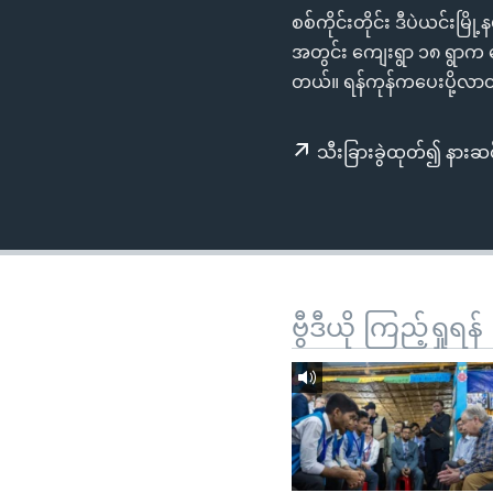
သုတပဒေသာ အင်္ဂလိပ်စာ
အ
စစ်ကိုင်းတိုင်း ဒီပဲယင်း
ညွန်း
အတွင်း ကျေးရွာ ၁၈ ရွာက န
စာမျက်နှာ
တယ်။ ရန်ကုန်ကပေးပို့လာတ
သို့
ကျော်
သီးခြားခွဲထုတ်၍ နားဆင
ကြည့်
ရန်
ရှာဖွေ
ရန်
နေရာ
သို့
ဗွီဒီယို ကြည့်ရှုရန်
ကျော်
ရန်