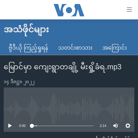
သုံး
ရ
လွယ်ကူ
အသံဖိုင်များ
မူလစာမျက်နှာ
စေ
မြန်မာ
ဗွီဒီယို ကြည့်ရှုရန်
သတင်းစာသား
အကြောင်း
သည့်
ကမ္ဘာ့သတင်းများ
Link
မြောင်မှာ ကျေးရွာတချို့ မီးရှို့ခံရ.mp3
ဗွီဒီယို
နိုင်ငံတကာ
များ
သတင်းလွတ်လပ်ခွင့်
အမေရိကန်
ပင်မ
၁၄ ဒီဇင္ဘာ၊ ၂၀၂၂
ရပ်ဝန်းတခု လမ်းတခု အလွန်
တရုတ်
အကြောင်းအရာ
သို့
အင်္ဂလိပ်စာလေ့လာမယ်
အစ္စရေး-ပါလက်စတိုင်း
ကျော်
အပတ်စဉ်ကဏ္ဍများ
အမေရိကန်သုံးအီဒီယံ
No media source currently available
ကြည့်
ရေဒီယိုနှင့်ရုပ်သံ အချက်အလက်များ
မကြေးမုံရဲ့ အင်္ဂလိပ်စာ
ရေဒီယို
ရန်
0:00
2:14
ပင်မ
ရေဒီယို/တီဗွီအစီအစဉ်
ရုပ်ရှင်ထဲက အင်္ဂလိပ်စာ
တီဗွီ