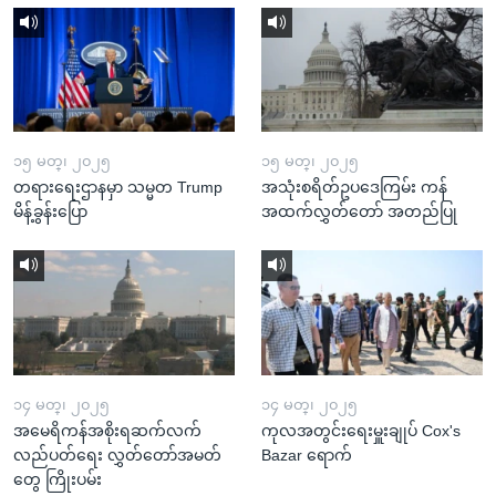
၁၅ မတ္၊ ၂၀၂၅
၁၅ မတ္၊ ၂၀၂၅
တရားရေးဌာနမှာ သမ္မတ Trump
အသုံးစရိတ်ဥပဒေကြမ်း ကန်
မိန့်ခွန်းပြော
အထက်လွှတ်တော် အတည်ပြု
၁၄ မတ္၊ ၂၀၂၅
၁၄ မတ္၊ ၂၀၂၅
အမေရိကန်အစိုးရဆက်လက်
ကုလအတွင်းရေးမှူးချုပ် Cox's
လည်ပတ်ရေး လွှတ်တော်အမတ်
Bazar ရောက်
တွေ ကြိုးပမ်း