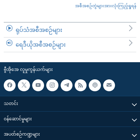
အစီအစဉ်တွဲများအားလုံးကြည့်ရှုရန်
ရုပ်သံအစီအစဉ်များ
ရေဒီယိုအစီအစဉ်များ
ဗွီအိုအေ လူမှုကွန်ယက်များ
သတင်း
၀န်ဆောင်မှုများ
အပတ်စဉ်ကဏ္ဍများ