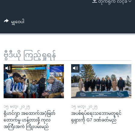
တိုက်ရိုက် လင့်ခ်
အ
သုတပဒေသာ အင်္ဂလိပ်စာ
ညွန်း
Learning English
စာမျက်နှာ
မျှဝေပါ
သို့
ဗွီအိုအေ လူမှုကွန်ယက်များ
ကျော်
ကြည့်
ရန်
ဗွီဒီယို ကြည့်ရှုရန်
ဘာသာစကားများ
ရှာဖွေ
ရန်
နေရာ
သို့
ကျော်
ရန်
၁၅ မတ္၊ ၂၀၂၅
၁၅ မတ္၊ ၂၀၂၅
ရိုဟင်ဂျာ အထောက်အပံ့ဖြတ်
အပစ်ရပ်ရေးသဘောမတူရင်
တောက်မှု ဟန့်တားဖို့ ကုလ
ရုရှားကို G7 ဒဏ်ခတ်မည်
အကြီးအကဲ ကြိုးပမ်းမည်