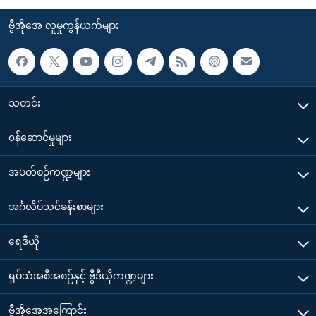
ဗွီအိုအေ လူမှုကွန်ယက်များ
သတင်း
၀န်ဆောင်မှုများ
အပတ်စဉ်ကဏ္ဍများ
အင်္ဂလိပ်သင်ခန်းစာများ
ရေဒီယို
ရုပ်သံအစီအစဉ်နှင့် ဗွီဒီယိုကဏ္ဍများ
ဗွီအိုအေအကြောင်း