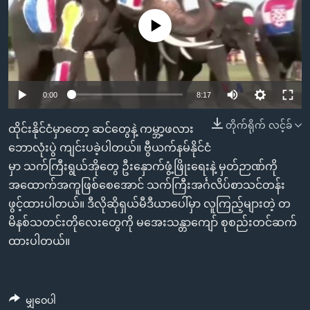
အ
သုတပဒေသာ အင်္ဂလိပ်စာ
ညွန်း
Learning English
No media source currently available
စာမျက်နှာ
သို့
ဗွီအိုအေ လူမှုကွန်ယက်များ
ကျော်
0:00
8:17
ကြည့်
ရန်
တိုက်ရိုက် လင့်ခ်
ဘာသာစကားများ
ထိုင်းနိုင်ငံမှာတော့ ဆင်တွေနဲ့ ကမ္ဘာ့ဖလား
ရှာဖွေ
ဘောလုံးပွဲ ကျင်းပခဲ့ပါတယ်။ ဗွီယက်နမ်နိုင်ငံ
ရန်
မှာ သက်ကြီးရွယ်အိုတွေ ဦးနှောက်ဖွံ့ဖြိုးရေးနဲ့ မှတ်ဉာဏ်ကို
နေရာ
အထောက်အကူဖြစ်စေအောင် သက်ကြီးအင်္ဂလိပ်စာသင်တန်း
သို့
ဖွင့်ထားပါတယ်။ ဒီလိုဆိုရှယ်မီဒီယာပေါ်မှာ လူကြည့်များတဲ့ တ
ကျော်
မိနစ်သတင်းတိုလေးတွေကို မအေးသန္တာကျော် စုစည်းတင်ဆက်
ရန်
ထားပါတယ်။
မျှဝေပါ