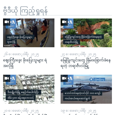
ဗွီဒီယို ကြည့်ရှုရန်
၂၆ ေဖေဖာ္၀ါရီ၊ ၂၀၂၅
၂၄ ေဖေဖာ္၀ါရီ၊ ၂၀၂၅
ဈေးကြီးခွေး ခိုးပြေးသူများ ရဲ
မြေပြိုကျင်းတွေ ခြိမ်းခြောက်ခံနေ
အလိုရှိ
ရတဲ့ ဘရာဇီးလ်မြို့
၂၀ ေဖေဖာ္၀ါရီ၊ ၂၀၂၅
၁၉ ေဖေဖာ္၀ါရီ၊ ၂၀၂၅