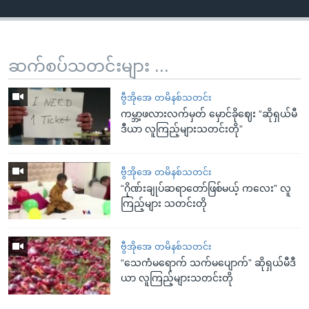
ဆက်စပ်သတင်းများ ...
ဗွီအိုအေ တမိနစ်သတင်း
ကမ္ဘာ့ဖလားလက်မှတ် မှောင်ခိုဈေး “ဆိုရှယ်မီ
ဒီယာ လူကြည့်များသတင်းတို”
ဗွီအိုအေ တမိနစ်သတင်း
“ဂိုဏ်းချုပ်ဆရာတော်ဖြစ်မယ့် ကလေး” လူ
ကြည့်များ သတင်းတို
ဗွီအိုအေ တမိနစ်သတင်း
“သေကံမရောက် သက်မပျောက်” ဆိုရှယ်မီဒီ
ယာ လူကြည့်များသတင်းတို