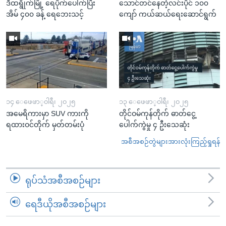
ဒီထရွိုက်မြို့ ရေပိုက်ပေါက်ပြီး
သောင်တင်နေတဲ့လင်းပိုင် ၁၀၀
အိမ် ၄၀၀ ခန့် ရေဘေးသင့်
ကျော် ကယ်ဆယ်ရေးဆောင်ရွက်
၁၄ ေဖေဖာ္၀ါရီ၊ ၂၀၂၅
၁၃ ေဖေဖာ္၀ါရီ၊ ၂၀၂၅
အမေရိကားမှာ SUV ကားကို
တိုင်ဝမ်ကုန်တိုက် ဓာတ်ငွေ့
ရထားဝင်တိုက် မှတ်တမ်းပုံ
ပေါက်ကွဲမှု ၄ ဦးသေဆုံး
အစီအစဉ်တွဲများအားလုံးကြည့်ရှုရန်
ရုပ်သံအစီအစဉ်များ
ရေဒီယိုအစီအစဉ်များ