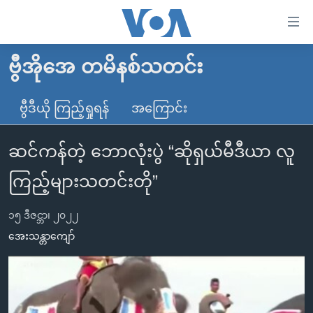
သုံး
ရ
လွယ်ကူ
ဗွီအိုအေ တမိနစ်သတင်း
မူလစာမျက်နှာ
စေ
မြန်မာ
ဗွီဒီယို ကြည့်ရှုရန်
အကြောင်း
သည့်
ကမ္ဘာ့သတင်းများ
Link
ဆင်ကန်တဲ့ ဘောလုံးပွဲ “ဆိုရှယ်မီဒီယာ လူ
ဗွီဒီယို
နိုင်ငံတကာ
များ
သတင်းလွတ်လပ်ခွင့်
အမေရိကန်
ကြည့်များသတင်းတို”
ပင်မ
ရပ်ဝန်းတခု လမ်းတခု အလွန်
တရုတ်
အကြောင်းအရာ
၁၅ ဒီဇင္ဘာ၊ ၂၀၂၂
သို့
အင်္ဂလိပ်စာလေ့လာမယ်
အစ္စရေး-ပါလက်စတိုင်း
အေးသန္တာကျော်
ကျော်
အပတ်စဉ်ကဏ္ဍများ
အမေရိကန်သုံးအီဒီယံ
ကြည့်
ရေဒီယိုနှင့်ရုပ်သံ အချက်အလက်များ
မကြေးမုံရဲ့ အင်္ဂလိပ်စာ
ရေဒီယို
ရန်
ပင်မ
ရေဒီယို/တီဗွီအစီအစဉ်
ရုပ်ရှင်ထဲက အင်္ဂလိပ်စာ
တီဗွီ