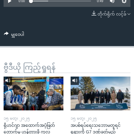
အ
0:00
0:49
သုတပဒေသာ အင်္ဂလိပ်စာ
ညွန်း
Learning English
တိုက်ရိုက် လင့်ခ်
စာမျက်နှာ
သို့
ဗွီအိုအေ လူမှုကွန်ယက်များ
ကျော်
မျှဝေပါ
ကြည့်
ရန်
ဘာသာစကားများ
ရှာဖွေ
ဗွီဒီယို ကြည့်ရှုရန်
ရန်
နေရာ
သို့
ကျော်
ရန်
၁၅ မတ္၊ ၂၀၂၅
၁၅ မတ္၊ ၂၀၂၅
ရိုဟင်ဂျာ အထောက်အပံ့ဖြတ်
အပစ်ရပ်ရေးသဘောမတူရင်
တောက်မှု ဟန့်တားဖို့ ကုလ
ရုရှားကို G7 ဒဏ်ခတ်မည်