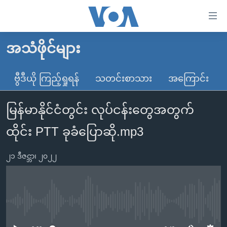
သုံး
ရ
လွယ်ကူ
အသံဖိုင်များ
မူလစာမျက်နှာ
စေ
မြန်မာ
ဗွီဒီယို ကြည့်ရှုရန်
သတင်းစာသား
အကြောင်း
သည့်
ကမ္ဘာ့သတင်းများ
Link
မြန်မာနိုင်ငံတွင်း လုပ်ငန်းတွေအတွက်
ဗွီဒီယို
နိုင်ငံတကာ
များ
သတင်းလွတ်လပ်ခွင့်
အမေရိကန်
ထိုင်း PTT ခုခံပြောဆို.mp3
ပင်မ
ရပ်ဝန်းတခု လမ်းတခု အလွန်
တရုတ်
အကြောင်းအရာ
၂၁ ဒီဇင္ဘာ၊ ၂၀၂၂
သို့
အင်္ဂလိပ်စာလေ့လာမယ်
အစ္စရေး-ပါလက်စတိုင်း
ကျော်
အပတ်စဉ်ကဏ္ဍများ
အမေရိကန်သုံးအီဒီယံ
ကြည့်
ရေဒီယိုနှင့်ရုပ်သံ အချက်အလက်များ
မကြေးမုံရဲ့ အင်္ဂလိပ်စာ
ရေဒီယို
ရန်
No media source currently available
ပင်မ
ရေဒီယို/တီဗွီအစီအစဉ်
ရုပ်ရှင်ထဲက အင်္ဂလိပ်စာ
တီဗွီ