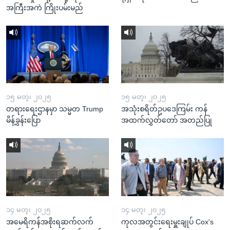
အကြီးအကဲ ကြိုးပမ်းမည်
၁၅ မတ္၊ ၂၀၂၅
၁၅ မတ္၊ ၂၀၂၅
တရားရေးဌာနမှာ သမ္မတ Trump
အသုံးစရိတ်ဥပဒေကြမ်း ကန်
မိန့်ခွန်းပြော
အထက်လွှတ်တော် အတည်ပြု
၁၄ မတ္၊ ၂၀၂၅
၁၄ မတ္၊ ၂၀၂၅
အမေရိကန်အစိုးရဆက်လက်
ကုလအတွင်းရေးမှူးချုပ် Cox's