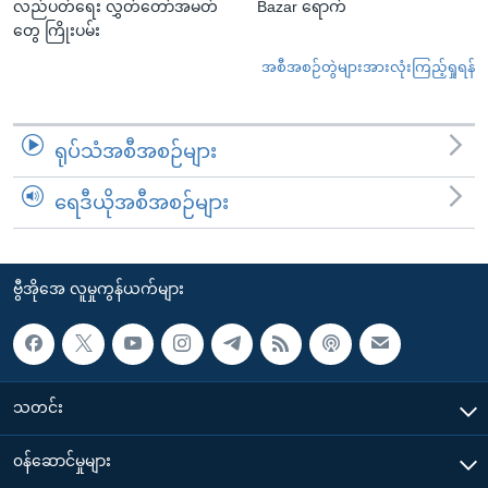
လည်ပတ်ရေး လွှတ်တော်အမတ်
Bazar ရောက်
တွေ ကြိုးပမ်း
အစီအစဉ်တွဲများအားလုံးကြည့်ရှုရန်
ရုပ်သံအစီအစဉ်များ
ရေဒီယိုအစီအစဉ်များ
ဗွီအိုအေ လူမှုကွန်ယက်များ
သတင်း
၀န်ဆောင်မှုများ