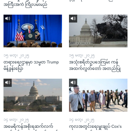
အကြီးအကဲ ကြိုးပမ်းမည်
၁၅ မတ္၊ ၂၀၂၅
၁၅ မတ္၊ ၂၀၂၅
တရားရေးဌာနမှာ သမ္မတ Trump
အသုံးစရိတ်ဥပဒေကြမ်း ကန်
မိန့်ခွန်းပြော
အထက်လွှတ်တော် အတည်ပြု
၁၄ မတ္၊ ၂၀၂၅
၁၄ မတ္၊ ၂၀၂၅
အမေရိကန်အစိုးရဆက်လက်
ကုလအတွင်းရေးမှူးချုပ် Cox's