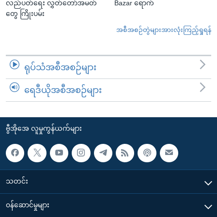
လည်ပတ်ရေး လွှတ်တော်အမတ်
Bazar ရောက်
တွေ ကြိုးပမ်း
အစီအစဉ်တွဲများအားလုံးကြည့်ရှုရန်
ရုပ်သံအစီအစဉ်များ
ရေဒီယိုအစီအစဉ်များ
ဗွီအိုအေ လူမှုကွန်ယက်များ
သတင်း
၀န်ဆောင်မှုများ