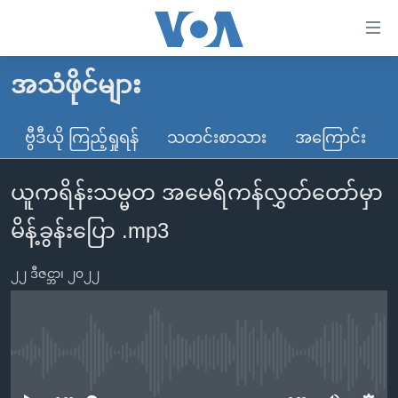
သုံး
ရ
လွယ်ကူ
အသံဖိုင်များ
မူလစာမျက်နှာ
စေ
မြန်မာ
ဗွီဒီယို ကြည့်ရှုရန်
သတင်းစာသား
အကြောင်း
သည့်
ကမ္ဘာ့သတင်းများ
Link
ယူကရိန်းသမ္မတ အမေရိကန်လွှတ်တော်မှာ
ဗွီဒီယို
နိုင်ငံတကာ
များ
သတင်းလွတ်လပ်ခွင့်
အမေရိကန်
မိန့်ခွန်းပြော .mp3
ပင်မ
ရပ်ဝန်းတခု လမ်းတခု အလွန်
တရုတ်
အကြောင်းအရာ
၂၂ ဒီဇင္ဘာ၊ ၂၀၂၂
သို့
အင်္ဂလိပ်စာလေ့လာမယ်
အစ္စရေး-ပါလက်စတိုင်း
ကျော်
အပတ်စဉ်ကဏ္ဍများ
အမေရိကန်သုံးအီဒီယံ
ကြည့်
ရေဒီယိုနှင့်ရုပ်သံ အချက်အလက်များ
မကြေးမုံရဲ့ အင်္ဂလိပ်စာ
ရေဒီယို
ရန်
No media source currently available
ပင်မ
ရေဒီယို/တီဗွီအစီအစဉ်
ရုပ်ရှင်ထဲက အင်္ဂလိပ်စာ
တီဗွီ