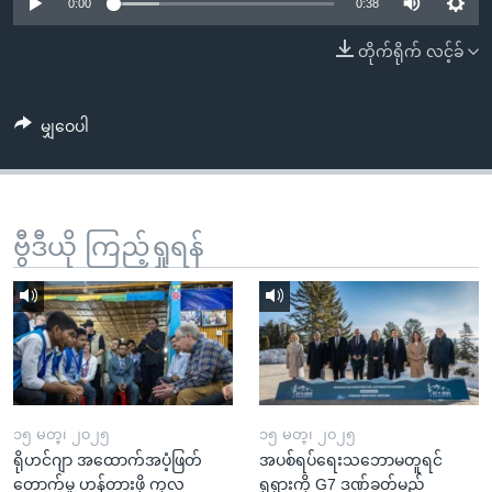
အ
0:00
0:38
သုတပဒေသာ အင်္ဂလိပ်စာ
ညွန်း
Learning English
တိုက်ရိုက် လင့်ခ်
စာမျက်နှာ
သို့
ဗွီအိုအေ လူမှုကွန်ယက်များ
ကျော်
မျှဝေပါ
ကြည့်
ရန်
ဘာသာစကားများ
ရှာဖွေ
ဗွီဒီယို ကြည့်ရှုရန်
ရန်
နေရာ
သို့
ကျော်
ရန်
၁၅ မတ္၊ ၂၀၂၅
၁၅ မတ္၊ ၂၀၂၅
ရိုဟင်ဂျာ အထောက်အပံ့ဖြတ်
အပစ်ရပ်ရေးသဘောမတူရင်
တောက်မှု ဟန့်တားဖို့ ကုလ
ရုရှားကို G7 ဒဏ်ခတ်မည်