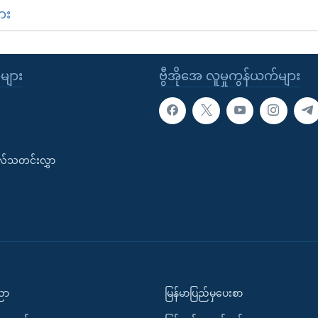
ား
ုများ
ဗွီအိုအေ လူမှုကွန်ယက်များ
းလ်သတင်းလွှာ
ပညာ
မြန်မာပြည်မှပေးစာ