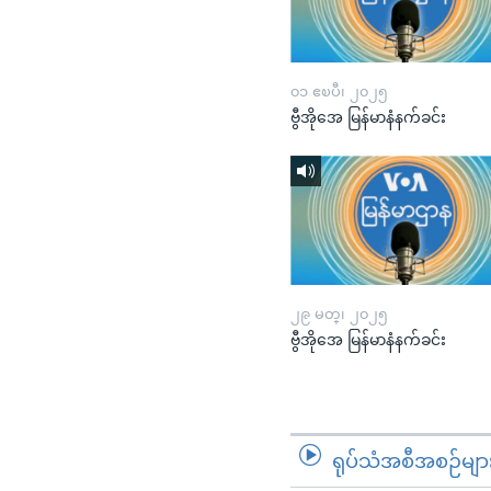
၀၁ ဧၿပီ၊ ၂၀၂၅
ဗွီအိုအေ မြန်မာနံနက်ခင်း
၂၉ မတ္၊ ၂၀၂၅
ဗွီအိုအေ မြန်မာနံနက်ခင်း
ရုပ်သံအစီအစဉ်မျာ