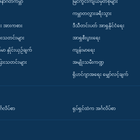
အနာဂတ်ကမ္ဘာ
မြင်ကွင်းကျယ်မှတ်စုများ
ကမ္ဘာတလွှားခရီးသွား
း အားကစား
ဒီသီတင်းပတ် အာရှနိုင်ငံရေး
ားသတင်းများ
အာရှစီးပွားရေး
်မာ နှိုင်းယှဉ်ချက်
ကျန်းမာရေး
ပြားသတင်းများ
အမျိုးသမီးကဏ္ဍ
ရိုဟင်ဂျာအရေး မျှော်လင့်ချက်
်္ဂလိပ်စာ
ရုပ်ရှင်ထဲက အင်္ဂလိပ်စာ