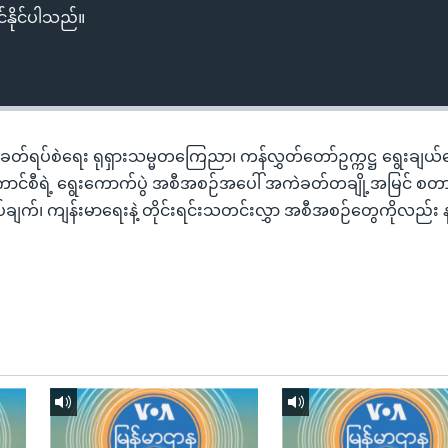
်နိုင်ပါသည်။
တ်ရပ်စဲရေး ရုရှားသမ္မတကြေညာ၊ ကန်လွှတ်တော်ဥက္ကဋ္ဌ ရွေးချယ်
ကောင်စီရဲ့ ရွေးကောက်ပွဲ အစီအစဉ်အပေါ် အကဲခတ်တချို့အမြင် စ
်ချက်၊ ကျန်းမာရေးနဲ့ တိုင်းရင်းသတင်းလွှာ အစီအစဉ်တွေကိုလည်း 