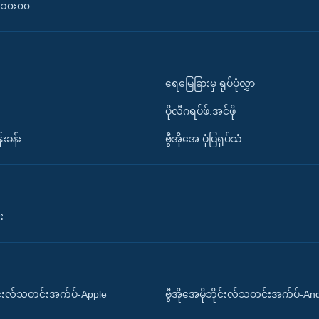
၀-၁၀း၀၀
ရေမြေခြားမှ ရုပ်ပုံလွှာ
ပိုလီဂရပ်ဖ်.အင်ဖို
်းခန်း
ဗွီအိုအေ ပုံပြရုပ်သံ
း
ိုင်းလ်သတင်းအက်ပ်-Apple
ဗွီအိုအေမိုဘိုင်းလ်သတင်းအက်ပ်-An