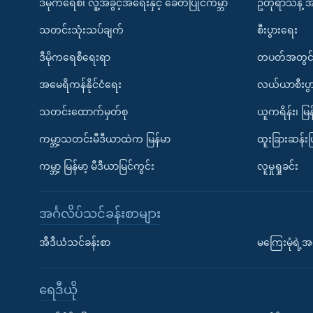
ဒီမိုကရေစီ၊ လူ့အခွင့်အရေးနှင့် ခေတ်ပြိုင်ကမ္ဘာ
ဥတုရာသီနဲ့ 
သတင်းသုံးသပ်ချက်
စီးပွားရေး
ဒီမိုကရေစီရေးရာ
တပတ်အတွင်
အမေရိကန်နိုင်ငံရေး
လယ်ယာစီးပွ
သတင်းထောက်မှတ်စု
ယူကရိန်း၊ မြန
ကမ္ဘာ့သတင်းမီဒီယာထဲက မြန်မာ
ထူးခြားဆန်း
ကမ္ဘာ့ မြန်မာ့ မီဒီယာမြင်ကွင်း
လူမှုရှုခင်း
အင်္ဂလိပ်သင်ခန်းစာများ
အီဒီယံသင်ခန်းစာ
မကြေးမုံရဲ့အင
ရေဒီယို