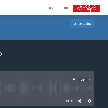
တိုက်ရိုက်
ဗွီအိုအေ မြန်မာညချမ်း
Subscribe
တိုက်ရိုက်ထုတ်လွှင့်မှု
အစီအစဉ်များ
း
ဗွီအိုအေ မြန်မာညချမ်း
ရေဒီယိုတိုက်ရိုက်နားဆင်ရန်
EMBED
ble
59:59