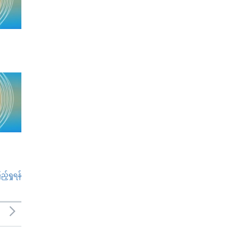
်ရှုရန်