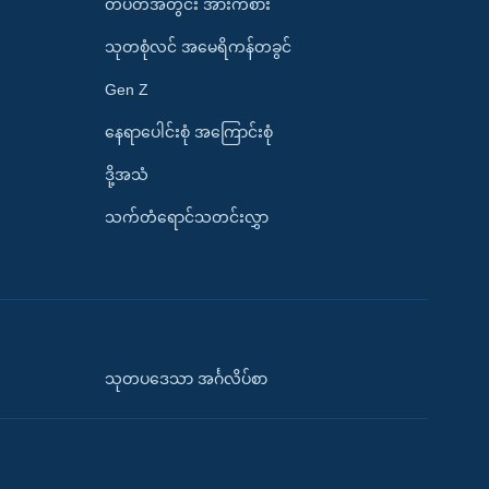
တပတ်အတွင်း အားကစား
သုတစုံလင် အမေရိကန်တခွင်
Gen Z
နေရာပေါင်းစုံ အကြောင်းစုံ
ဒို့အသံ
သက်တံရောင်သတင်းလွှာ
သုတပဒေသာ အင်္ဂလိပ်စာ