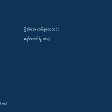
ဗွီအိုအေ တမိနစ်သတင်း
နော်သဇင်ရဲ့ Vlog
droid