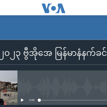
SUBSCRIBE
 ၂၀၂၃ ဗွီအိုအေ မြန်မာနံနက်ခင်
Apple Podcasts
Spotify
ရယူရန်
No media source currently availa
0:00