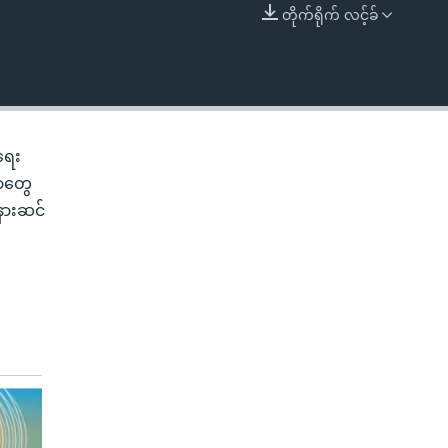
တိုက်ရိုက် လင့်ခ်
EMBED
ရေး
တာတွေ
နားဆင်