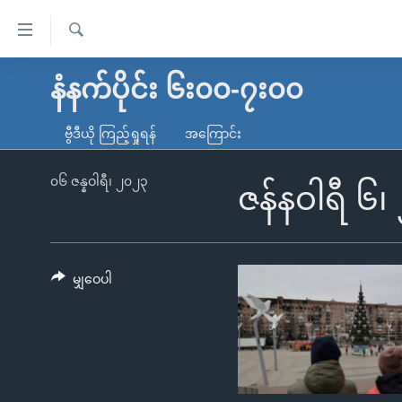
သုံး
ရ
ရှာဖွေ
လွယ်ကူ
မူလစာမျက်နှာ
နံနက်ပိုင်း ၆း၀၀-၇း၀၀
ရ
စေ
မြန်မာ
လာ
ဗွီဒီယို ကြည့်ရှုရန်
အကြောင်း
သည့်
ဒ်
ကမ္ဘာ့သတင်းများ
Link
ဗွီဒီယို
နိုင်ငံတကာ
၀၆ ဇန္နဝါရီ၊ ၂၀၂၃
ဇန်နဝါရီ ၆၊
များ
သတင်းလွတ်လပ်ခွင့်
အမေရိကန်
ပင်မ
ရပ်ဝန်းတခု လမ်းတခု အလွန်
တရုတ်
အကြောင်းအရာ
အင်္ဂလိပ်စာလေ့လာမယ်
အစ္စရေး-ပါလက်စတိုင်း
မျှဝေပါ
သို့
အပတ်စဉ်ကဏ္ဍများ
အမေရိကန်သုံးအီဒီယံ
ကျော်
ကြည့်
ရေဒီယိုနှင့်ရုပ်သံ အချက်အလက်များ
မကြေးမုံရဲ့ အင်္ဂလိပ်စာ
ရေဒီယို
ရန်
ရေဒီယို/တီဗွီအစီအစဉ်
ရုပ်ရှင်ထဲက အင်္ဂလိပ်စာ
တီဗွီ
ပင်မ