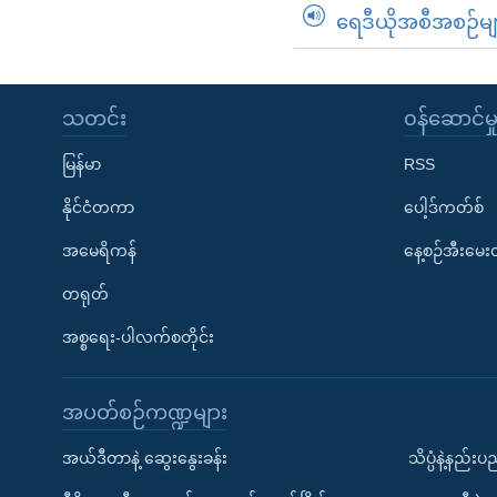
ရေဒီယိုအစီအစဉ်မျ
သတင်း
၀န်ဆောင်မှ
မြန်မာ
RSS
နိုင်ငံတကာ
ပေါ့ဒ်ကတ်စ်
အမေရိကန်
နေ့စဉ်အီးမေ
တရုတ်
အစ္စရေး-ပါလက်စတိုင်း
အပတ်စဉ်ကဏ္ဍများ
အယ်ဒီတာနဲ့ ဆွေးနွေးခန်း
သိပ္ပံနဲ့နည်း