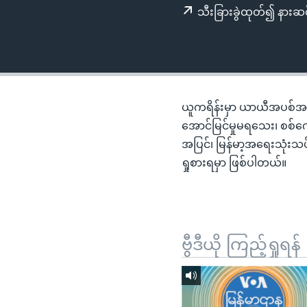
သုတပဒေသာ အင်္ဂလိပ်စာ
အ
သီးခြားခွဲထုတ်၍ နားဆင
ညွန်း
စာမျက်နှာ
သို့
ကျော်
ကြည့်
ယူကရိန်းမှာ ယာယီအပစ်အခ
ရန်
အောင်မြင်မှုမရသေး၊ စစ်
ရှာဖွေ
အပြင်၊ မြန်မာ့အရေးသုံးသပ
ရန်
ရှုစားရမှာ ဖြစ်ပါတယ်။
နေရာ
သို့
ကျော်
ရန်
ဗွီဒီယို ကြည့်ရှုရန်