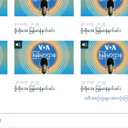
၃၁ မတ္၊ ၂၀၂၅
၃၀ မတ္၊ ၂၀၂၅
ဗွီအိုအေ မြန်မာနံနက်ခင်း
ဗွီအိုအေ မြန်မာနံနက်ခင်း
၂၈ မတ္၊ ၂၀၂၅
၂၇ မတ္၊ ၂၀၂၅
ဗွီအိုအေ မြန်မာနံနက်ခင်း
ဗွီအိုအေ မြန်မာနံနက်ခင်း
အစီအစဉ်တွဲများအားလုံးကြည့
း