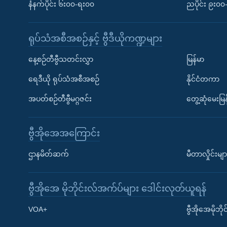
နံနက်ပိုင်း ၆း၀၀-ရး၀၀
ညပိုင်း ၉း၀
ရုပ်သံအစီအစဉ်နှင့် ဗွီဒီယိုကဏ္ဍများ
နေ့စဉ်တီဗွီသတင်းလွှာ
မြန်မာ
ရေဒီယို ရုပ်သံအစီအစဉ်
နိုင်ငံတကာ
အပတ်စဉ်တီဗွီမဂ္ဂဇင်း
တွေ့ဆုံမေးမြန
ဗွီအိုအေအကြောင်း
ဌာနမိတ်ဆက်
မီတာလှိုင်းမျာ
ဗွီအိုအေ မိုဘိုင်းလ်အက်ပ်များ ဒေါင်းလုတ်ယူရန်
Learning English
VOA+
ဗွီအိုအေမိုဘ
ဗွီအိုအေ လူမှုကွန်ယက်များ