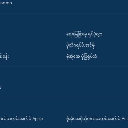
၀-၁၀း၀၀
ရေမြေခြားမှ ရုပ်ပုံလွှာ
ပိုလီဂရပ်ဖ်.အင်ဖို
်းခန်း
ဗွီအိုအေ ပုံပြရုပ်သံ
း
ိုင်းလ်သတင်းအက်ပ်-Apple
ဗွီအိုအေမိုဘိုင်းလ်သတင်းအက်ပ်-An