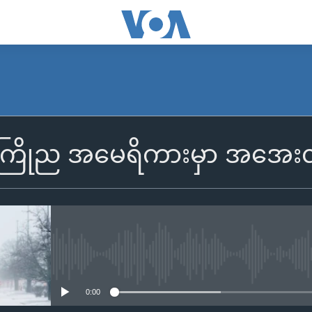
ကြိုည အမေရိကားမှာ အအေးလှ
No media source currently availa
0:00