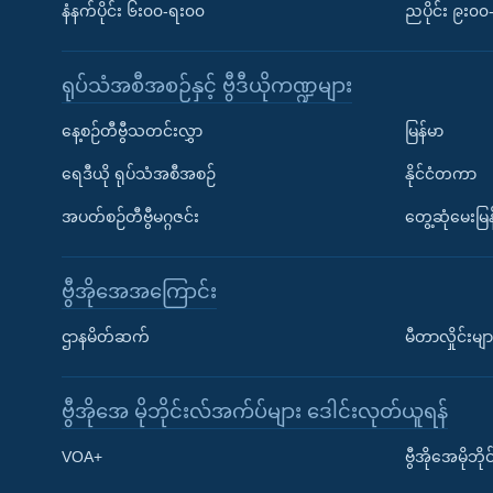
နံနက်ပိုင်း ၆း၀၀-ရး၀၀
ညပိုင်း ၉း၀
ရုပ်သံအစီအစဉ်နှင့် ဗွီဒီယိုကဏ္ဍများ
နေ့စဉ်တီဗွီသတင်းလွှာ
မြန်မာ
ရေဒီယို ရုပ်သံအစီအစဉ်
နိုင်ငံတကာ
အပတ်စဉ်တီဗွီမဂ္ဂဇင်း
တွေ့ဆုံမေးမြန
ဗွီအိုအေအကြောင်း
ဌာနမိတ်ဆက်
မီတာလှိုင်းမျာ
ဗွီအိုအေ မိုဘိုင်းလ်အက်ပ်များ ဒေါင်းလုတ်ယူရန်
Learning English
VOA+
ဗွီအိုအေမိုဘ
ဗွီအိုအေ လူမှုကွန်ယက်များ