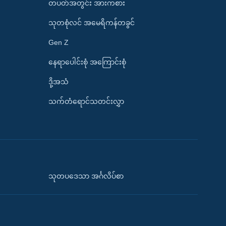
တပတ်အတွင်း အားကစား
သုတစုံလင် အမေရိကန်တခွင်
Gen Z
နေရာပေါင်းစုံ အကြောင်းစုံ
ဒို့အသံ
သက်တံရောင်သတင်းလွှာ
သုတပဒေသာ အင်္ဂလိပ်စာ