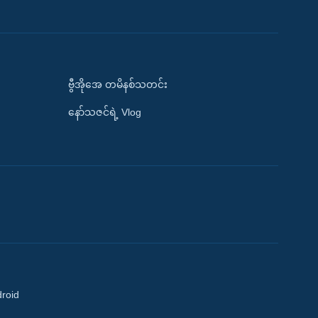
ဗွီအိုအေ တမိနစ်သတင်း
နော်သဇင်ရဲ့ Vlog
droid