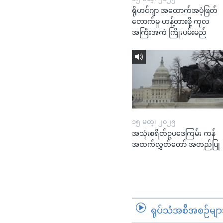
ရိုဟင်ဂျာ အထောက်အပံ့ဖြတ်
တောက်မှု ဟန့်တားဖို့ ကုလ
အကြီးအကဲ ကြိုးပမ်းမည်
၁၅ မတ္၊ ၂၀၂၅
အသုံးစရိတ်ဥပဒေကြမ်း ကန်
အထက်လွှတ်တော် အတည်ပြု
ရုပ်သံအစီအစဉ်မျာ