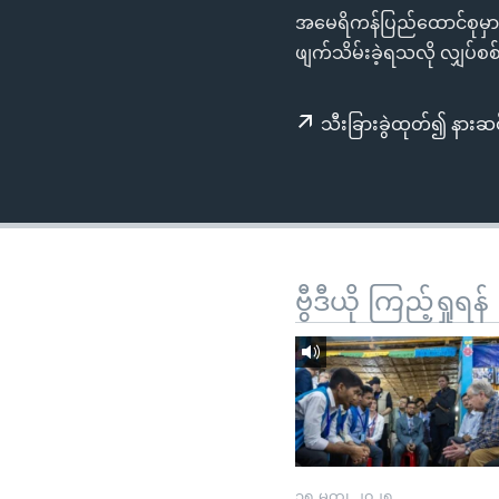
သုတပဒေသာ အင်္ဂလိပ်စာ
အ
အမေရိကန်ပြည်ထောင်စုမှာ 
ညွန်း
ဖျက်သိမ်းခဲ့ရသလို လျှပ်စ
စာမျက်နှာ
သို့
သီးခြားခွဲထုတ်၍ နားဆင
ကျော်
ကြည့်
ရန်
ရှာဖွေ
ရန်
နေရာ
ဗွီဒီယို ကြည့်ရှုရန်
သို့
ကျော်
ရန်
၁၅ မတ္၊ ၂၀၂၅