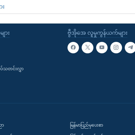
ား
ုများ
ဗွီအိုအေ လူမှုကွန်ယက်များ
းလ်သတင်းလွှာ
ပညာ
မြန်မာပြည်မှပေးစာ