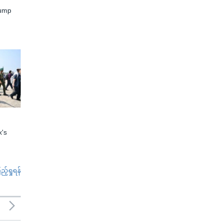
rump
x's
်ရှုရန်