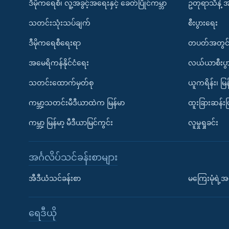
ဒီမိုကရေစီ၊ လူ့အခွင့်အရေးနှင့် ခေတ်ပြိုင်ကမ္ဘာ
ဥတုရာသီနဲ့ 
သတင်းသုံးသပ်ချက်
စီးပွားရေး
ဒီမိုကရေစီရေးရာ
တပတ်အတွင်
အမေရိကန်နိုင်ငံရေး
လယ်ယာစီးပွ
သတင်းထောက်မှတ်စု
ယူကရိန်း၊ မြန
ကမ္ဘာ့သတင်းမီဒီယာထဲက မြန်မာ
ထူးခြားဆန်း
ကမ္ဘာ့ မြန်မာ့ မီဒီယာမြင်ကွင်း
လူမှုရှုခင်း
အင်္ဂလိပ်သင်ခန်းစာများ
အီဒီယံသင်ခန်းစာ
မကြေးမုံရဲ့အင
ရေဒီယို