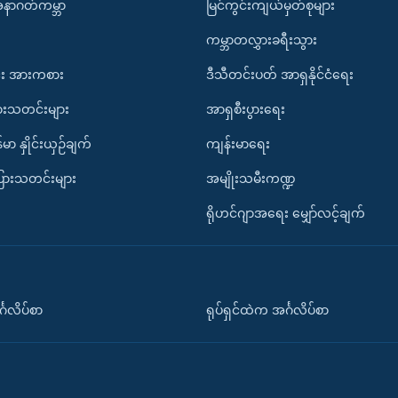
အနာဂတ်ကမ္ဘာ
မြင်ကွင်းကျယ်မှတ်စုများ
ကမ္ဘာတလွှားခရီးသွား
း အားကစား
ဒီသီတင်းပတ် အာရှနိုင်ငံရေး
ားသတင်းများ
အာရှစီးပွားရေး
်မာ နှိုင်းယှဉ်ချက်
ကျန်းမာရေး
ပြားသတင်းများ
အမျိုးသမီးကဏ္ဍ
ရိုဟင်ဂျာအရေး မျှော်လင့်ချက်
်္ဂလိပ်စာ
ရုပ်ရှင်ထဲက အင်္ဂလိပ်စာ