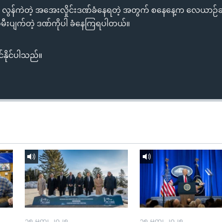
လွန်ကဲတဲ့ အအေးလှိုင်းဒဏ်ခံနေရတဲ့ အတွက် စနေနေ့က လေယာဉ်ခရီး
စ်မီးပျက်တဲ့ ဒဏ်ကိုပါ ခံနေကြရပါတယ်။
်နိုင်ပါသည်။
၁၅ မတ္၊ ၂၀၂၅
၁၅ မတ္၊ ၂၀၂၅