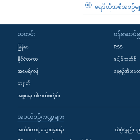
ရေဒီယိုအစီအစဉ်မျ
သတင်း
၀န်ဆောင်မှ
မြန်မာ
RSS
နိုင်ငံတကာ
ပေါ့ဒ်ကတ်စ်
အမေရိကန်
နေ့စဉ်အီးမေ
တရုတ်
အစ္စရေး-ပါလက်စတိုင်း
အပတ်စဉ်ကဏ္ဍများ
အယ်ဒီတာနဲ့ ဆွေးနွေးခန်း
သိပ္ပံနဲ့နည်း