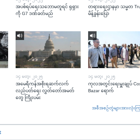
အပစ်ရပ်ရေးသဘောမတူရင် ရုရှား
တရားရေးဌာနမှာ သမ္မတ T
ကို G7 ဒဏ်ခတ်မည်
မိန့်ခွန်းပြော
၁၄ မတ္၊ ၂၀၂၅
၁၄ မတ္၊ ၂၀၂၅
အမေရိကန်အစိုးရဆက်လက်
ကုလအတွင်းရေးမှူးချုပ် Co
လည်ပတ်ရေး လွှတ်တော်အမတ်
Bazar ရောက်
တွေ ကြိုးပမ်း
အစီအစဉ်တွဲများအားလုံးကြည့
း