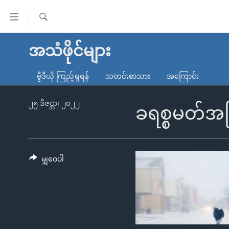
သုံး
ရ
ရှာဖွေ
လွယ်ကူ
မူလစာမျက်နှာ
အသံဖိုင်များ
ရ
စေ
မြန်မာ
လာ
ဗွီဒီယို ကြည့်ရှုရန်
သတင်းစာသား
အကြောင်း
သည့်
ဒ်
ကမ္ဘာ့သတင်းများ
Link
ဗွီဒီယို
နိုင်ငံတကာ
၂၅ ဒီဇင္ဘာ၊ ၂၀၂၂
ခရစ္စမတ်အ
များ
သတင်းလွတ်လပ်ခွင့်
အမေရိကန်
ပင်မ
ရပ်ဝန်းတခု လမ်းတခု အလွန်
တရုတ်
အကြောင်းအရာ
အင်္ဂလိပ်စာလေ့လာမယ်
အစ္စရေး-ပါလက်စတိုင်း
မျှဝေပါ
သို့
အပတ်စဉ်ကဏ္ဍများ
အမေရိကန်သုံးအီဒီယံ
ကျော်
ကြည့်
ရေဒီယိုနှင့်ရုပ်သံ အချက်အလက်များ
မကြေးမုံရဲ့ အင်္ဂလိပ်စာ
ရေဒီယို
ရန်
ရေဒီယို/တီဗွီအစီအစဉ်
ရုပ်ရှင်ထဲက အင်္ဂလိပ်စာ
တီဗွီ
ပင်မ