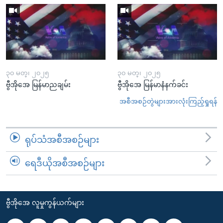
၃၀ မတ္၊ ၂၀၂၅
၃၀ မတ္၊ ၂၀၂၅
ဗွီအိုအေ မြန်မာညချမ်း
ဗွီအိုအေ မြန်မာနံနက်ခင်း
အစီအစဉ်တွဲများအားလုံးကြည့်ရှုရန်
ရုပ်သံအစီအစဉ်များ
ရေဒီယိုအစီအစဉ်များ
ဗွီအိုအေ လူမှုကွန်ယက်များ