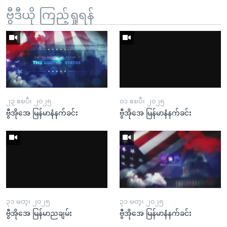
ဗွီဒီယို ကြည့်ရှုရန်
၂၃ ဧၿပီ၊ ၂၀၂၅
၀၁ ဧၿပီ၊ ၂၀၂၅
ဗွီအိုအေ မြန်မာနံနက်ခင်း
ဗွီအိုအေ မြန်မာနံနက်ခင်း
၃၁ မတ္၊ ၂၀၂၅
၃၁ မတ္၊ ၂၀၂၅
ဗွီအိုအေ မြန်မာညချမ်း
ဗွီအိုအေ မြန်မာနံနက်ခင်း