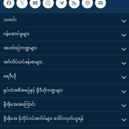
သတင်း
၀န်ဆောင်မှုများ
အပတ်စဉ်ကဏ္ဍများ
အင်္ဂလိပ်သင်ခန်းစာများ
ရေဒီယို
ရုပ်သံအစီအစဉ်နှင့် ဗွီဒီယိုကဏ္ဍများ
ဗွီအိုအေအကြောင်း
ဗွီအိုအေ မိုဘိုင်းလ်အက်ပ်များ ဒေါင်းလုတ်ယူရန်