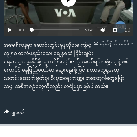
အ
သုတပဒေသာ အင်္ဂလိပ်စာ
ညွန်း
Learning English
စာမျက်နှာ
သို့
ဗွီအိုအေ လူမှုကွန်ယက်များ
0:00
59:28
ကျော်
ကြည့်
တိုက်ရိုက် လင့်ခ်
အမေရိကန်မှာ ဆောင်းတွင်းမုန်တိုင်းကြောင့်
ရန်
လူ ၅၀ ထက်မနည်းသေ၊ ရှေ့နှစ်ထဲ ငြိမ်းချမ်း
ဘာသာစကားများ
ရှာဖွေ
ရေး ဆွေးနွေးနိုင်ဖို့ ယူကရိန်းမျှော်လင့်၊ အပစ်ရပ်အဖွဲ့တွေနဲ့ စစ်
ရန်
ကောင်စီ နေပြည်တော်မှာ ဆွေးနွေးဖို့ပြင် စတာတွေနဲ့အတူ
နေရာ
သတင်းထောက်မှတ်စု၊ စီးပွားရေးကဏ္ဍ၊ ဘလော့ဂါတွေပြော
သို့
သမျှ အစီအစဉ်တွေကိုလည်း တင်ပြမှာဖြစ်ပါတယ်။
ကျော်
ရန်
မျှဝေပါ