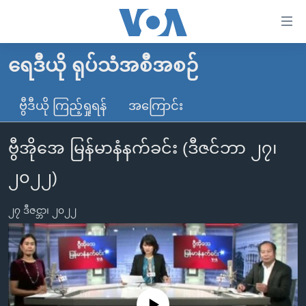
သုံး
ရ
လွယ်ကူ
ရေဒီယို ရုပ်သံအစီအစဉ်
မူလစာမျက်နှာ
စေ
မြန်မာ
ဗွီဒီယို ကြည့်ရှုရန်
အကြောင်း
သည့်
ကမ္ဘာ့သတင်းများ
Link
ဗွီအိုအေ မြန်မာနံနက်ခင်း (ဒီဇင်ဘာ ၂၇၊
ဗွီဒီယို
နိုင်ငံတကာ
များ
သတင်းလွတ်လပ်ခွင့်
အမေရိကန်
၂၀၂၂)
ပင်မ
ရပ်ဝန်းတခု လမ်းတခု အလွန်
တရုတ်
အကြောင်းအရာ
၂၇ ဒီဇင္ဘာ၊ ၂၀၂၂
သို့
အင်္ဂလိပ်စာလေ့လာမယ်
အစ္စရေး-ပါလက်စတိုင်း
ကျော်
အပတ်စဉ်ကဏ္ဍများ
အမေရိကန်သုံးအီဒီယံ
ကြည့်
ရေဒီယိုနှင့်ရုပ်သံ အချက်အလက်များ
မကြေးမုံရဲ့ အင်္ဂလိပ်စာ
ရေဒီယို
ရန်
ပင်မ
ရေဒီယို/တီဗွီအစီအစဉ်
ရုပ်ရှင်ထဲက အင်္ဂလိပ်စာ
တီဗွီ
No media source currently available