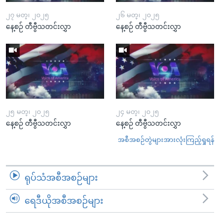
၂၇ မတ္၊ ၂၀၂၅
၂၆ မတ္၊ ၂၀၂၅
နေ့စဉ် တီဗွီသတင်းလွှာ
နေ့စဉ် တီဗွီသတင်းလွှာ
၂၅ မတ္၊ ၂၀၂၅
၂၄ မတ္၊ ၂၀၂၅
နေ့စဉ် တီဗွီသတင်းလွှာ
နေ့စဉ် တီဗွီသတင်းလွှာ
အစီအစဉ်တွဲများအားလုံးကြည့်ရှုရန်
ရုပ်သံအစီအစဉ်များ
ရေဒီယိုအစီအစဉ်များ