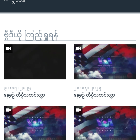
မျှဝေပါ
ဗွီဒီယို ကြည့်ရှုရန်
၃၁ မတ္၊ ၂၀၂၅
၂၈ မတ္၊ ၂၀၂၅
နေ့စဉ် တီဗွီသတင်းလွှာ
နေ့စဉ် တီဗွီသတင်းလွှာ