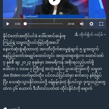
အ
သုတပဒေသာ အင်္ဂလိပ်စာ
ညွန်း
Learning English
စာမျက်နှာ
သို့
ဗွီအိုအေ လူမှုကွန်ယက်များ
0:00
29:58
ကျော်
ကြည့်
တိုက်ရိုက် လင့်ခ်
နိုင်ငံတော်အတိုင်ပင်ခံ ဒေါ်အောင်ဆန်းစု
ရန်
ကြည်နဲ့ သမ္မတဦးဝင်းမြင့်တို့အပေါ်
ဘာသာစကားများ
ရှာဖွေ
နောက်ဆုံးစွဲဆိုထားတဲ့ အဂတိလိုက်စားမှုစွဲချက် ၅ မှုအတွက်
ရန်
နေပြည်တော်အချုပ်ထောင်တွင်း အထူးတရားရုံးက ထောင်ဒဏ်
နေရာ
၇ နှစ်စီ ချ၊ ၂၀၂၃ ခုနှစ်မှာ အမေရိကန် အစိုးရလည်ပတ်ဖို့
သို့
ဒေါ်လာ ၁ ဒသမ ၇ တြီလျံ အသုံးစရိတ် ဥပဒေကြမ်းကို သမ္မတ
ကျော်
Joe Biden လက်မှတ်ထိုး၊ ပင်လယ်ပြင်ထဲမှာ စက်လှေ နစ်မြုပ်
ရန်
ပြီး သေဆုံးသွားနိုင်တယ်လို့ ခန့်မှန်းခဲ့တဲ့ ရိုဟင်ဂျာ ဒုက္ခသည်တွေ
ထဲက ၄၆ ယောက် ဒီသီတင်းပတ်ထဲ ထိုင်းနိုင်ငံကို ရောက်