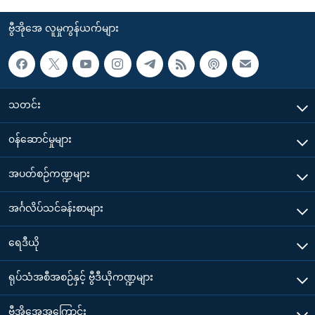
ဗွီအိုအေ လူမှုကွန်ယက်များ
သတင်း
၀န်ဆောင်မှုများ
အပတ်စဉ်ကဏ္ဍများ
အင်္ဂလိပ်သင်ခန်းစာများ
ရေဒီယို
ရုပ်သံအစီအစဉ်နှင့် ဗွီဒီယိုကဏ္ဍများ
ဗွီအိုအေအကြောင်း