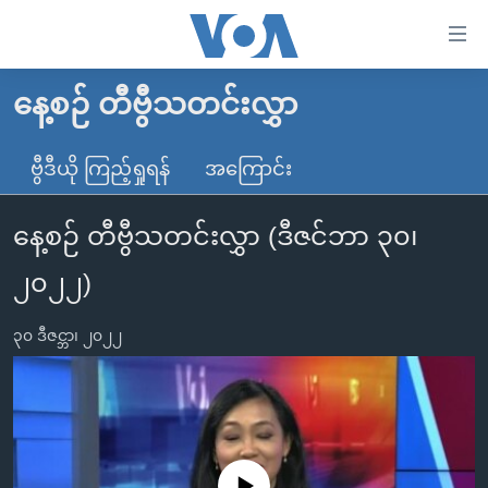
သုံး
ရ
လွယ်ကူ
နေ့စဉ် တီဗွီသတင်းလွှာ
မူလစာမျက်နှာ
စေ
မြန်မာ
ဗွီဒီယို ကြည့်ရှုရန်
အကြောင်း
သည့်
ကမ္ဘာ့သတင်းများ
Link
နေ့စဉ် တီဗွီသတင်းလွှာ (ဒီဇင်ဘာ ၃၀၊
ဗွီဒီယို
နိုင်ငံတကာ
များ
သတင်းလွတ်လပ်ခွင့်
အမေရိကန်
၂၀၂၂)
ပင်မ
ရပ်ဝန်းတခု လမ်းတခု အလွန်
တရုတ်
အကြောင်းအရာ
၃၀ ဒီဇင္ဘာ၊ ၂၀၂၂
သို့
အင်္ဂလိပ်စာလေ့လာမယ်
အစ္စရေး-ပါလက်စတိုင်း
ကျော်
အပတ်စဉ်ကဏ္ဍများ
အမေရိကန်သုံးအီဒီယံ
ကြည့်
ရေဒီယိုနှင့်ရုပ်သံ အချက်အလက်များ
မကြေးမုံရဲ့ အင်္ဂလိပ်စာ
ရေဒီယို
ရန်
ပင်မ
ရေဒီယို/တီဗွီအစီအစဉ်
ရုပ်ရှင်ထဲက အင်္ဂလိပ်စာ
တီဗွီ
No media source currently available