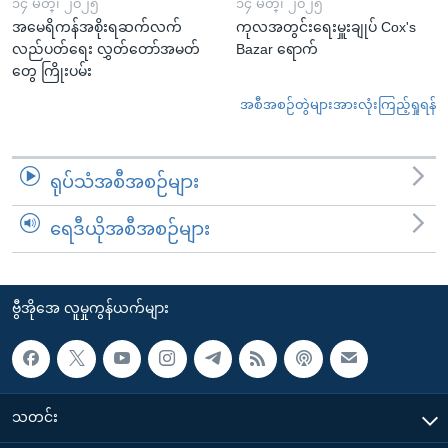
၁၄ မတ္၊ ၂၀၂၅
၁၄ မတ္၊ ၂၀၂၅
အမေရိကန်အစိုးရဆက်လက်
ကုလအတွင်းရေးမှူးချုပ် Cox's
လည်ပတ်ရေး လွှတ်တော်အမတ်
Bazar ရောက်
တွေ ကြိုးပမ်း
အစီအစဉ်တွဲများအားလုံးကြည့်ရှုရန်
ရုပ်သံအစီအစဉ်များ
ရေဒီယိုအစီအစဉ်များ
ဗွီအိုအေ လူမှုကွန်ယက်များ
သတင်း