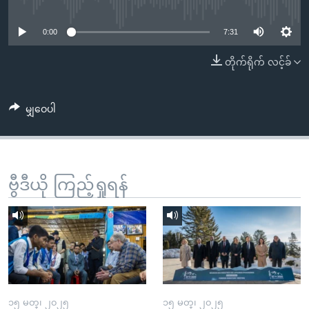
No media source currently available
အ
သုတပဒေသာ အင်္ဂလိပ်စာ
ညွန်း
Learning English
0:00
7:31
စာမျက်နှာ
သို့
ဗွီအိုအေ လူမှုကွန်ယက်များ
တိုက်ရိုက် လင့်ခ်
ကျော်
ကြည့်
မျှဝေပါ
ရန်
ဘာသာစကားများ
ရှာဖွေ
ရန်
နေရာ
ဗွီဒီယို ကြည့်ရှုရန်
သို့
ကျော်
ရန်
၁၅ မတ္၊ ၂၀၂၅
၁၅ မတ္၊ ၂၀၂၅