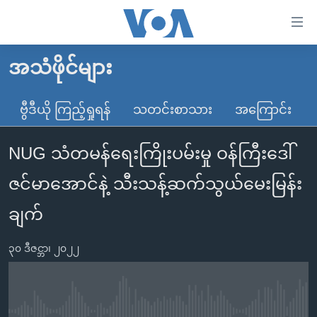
သုံး
ရ
လွယ်ကူ
အသံဖိုင်များ
မူလစာမျက်နှာ
စေ
မြန်မာ
ဗွီဒီယို ကြည့်ရှုရန်
သတင်းစာသား
အကြောင်း
သည့်
ကမ္ဘာ့သတင်းများ
Link
NUG သံတမန်ရေးကြိုးပမ်းမှု ဝန်ကြီးဒေါ်
ဗွီဒီယို
နိုင်ငံတကာ
များ
သတင်းလွတ်လပ်ခွင့်
အမေရိကန်
ဇင်မာအောင်နဲ့ သီးသန့်ဆက်သွယ်မေးမြန်း
ပင်မ
ရပ်ဝန်းတခု လမ်းတခု အလွန်
တရုတ်
အကြောင်းအရာ
ချက်
သို့
အင်္ဂလိပ်စာလေ့လာမယ်
အစ္စရေး-ပါလက်စတိုင်း
ကျော်
၃၀ ဒီဇင္ဘာ၊ ၂၀၂၂
အပတ်စဉ်ကဏ္ဍများ
အမေရိကန်သုံးအီဒီယံ
ကြည့်
ရေဒီယိုနှင့်ရုပ်သံ အချက်အလက်များ
မကြေးမုံရဲ့ အင်္ဂလိပ်စာ
ရေဒီယို
ရန်
ပင်မ
ရေဒီယို/တီဗွီအစီအစဉ်
ရုပ်ရှင်ထဲက အင်္ဂလိပ်စာ
တီဗွီ