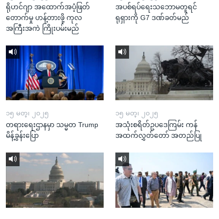
ရိုဟင်ဂျာ အထောက်အပံ့ဖြတ်
အပစ်ရပ်ရေးသဘောမတူရင်
တောက်မှု ဟန့်တားဖို့ ကုလ
ရုရှားကို G7 ဒဏ်ခတ်မည်
အကြီးအကဲ ကြိုးပမ်းမည်
၁၅ မတ္၊ ၂၀၂၅
၁၅ မတ္၊ ၂၀၂၅
တရားရေးဌာနမှာ သမ္မတ Trump
အသုံးစရိတ်ဥပဒေကြမ်း ကန်
မိန့်ခွန်းပြော
အထက်လွှတ်တော် အတည်ပြု