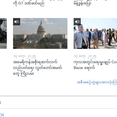
ကို G7 ဒဏ်ခတ်မည်
မိန့်ခွန်းပြော
၁၄ မတ္၊ ၂၀၂၅
၁၄ မတ္၊ ၂၀၂၅
အမေရိကန်အစိုးရဆက်လက်
ကုလအတွင်းရေးမှူးချုပ် Co
လည်ပတ်ရေး လွှတ်တော်အမတ်
Bazar ရောက်
တွေ ကြိုးပမ်း
အစီအစဉ်တွဲများအားလုံးကြည့
း
ား