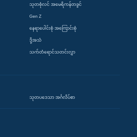
သုတစုံလင် အမေရိကန်တခွင်
Gen Z
နေရာပေါင်းစုံ အကြောင်းစုံ
ဒို့အသံ
သက်တံရောင်သတင်းလွှာ
သုတပဒေသာ အင်္ဂလိပ်စာ