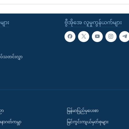
ုများ
ဗွီအိုအေ လူမှုကွန်ယက်များ
းလ်သတင်းလွှာ
ပညာ
မြန်မာပြည်မှပေးစာ
အနာဂတ်ကမ္ဘာ
မြင်ကွင်းကျယ်မှတ်စုများ