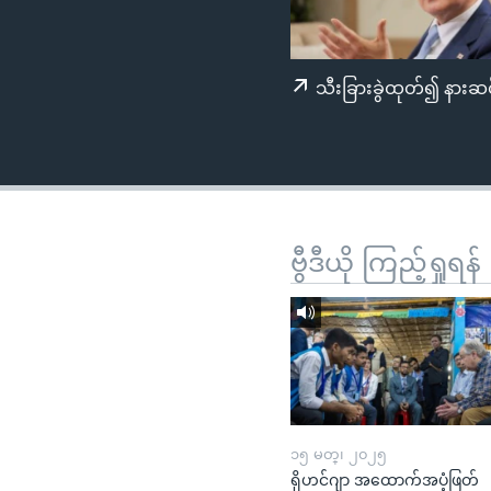
သုတပဒေသာ အင်္ဂလိပ်စာ
အ
ညွန်း
စာမျက်နှာ
သီးခြားခွဲထုတ်၍ နားဆင
သို့
ကျော်
ကြည့်
ရန်
ရှာဖွေ
ရန်
ဗွီဒီယို ကြည့်ရှုရန်
နေရာ
သို့
ကျော်
ရန်
၁၅ မတ္၊ ၂၀၂၅
ရိုဟင်ဂျာ အထောက်အပံ့ဖြတ်