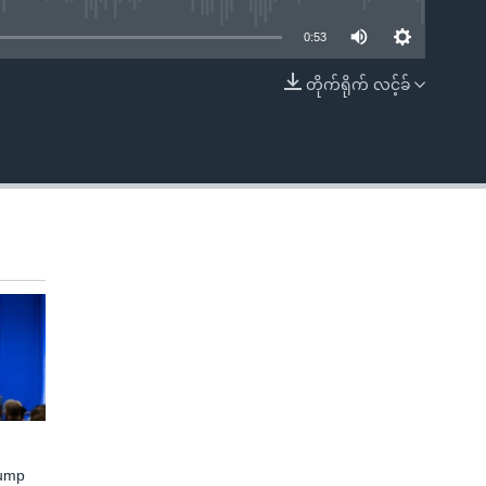
0:53
တိုက်ရိုက် လင့်ခ်
EMBED
rump