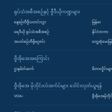
ရုပ်သံအစီအစဉ်နှင့် ဗွီဒီယိုကဏ္ဍများ
နေ့စဉ်တီဗွီသတင်းလွှာ
မြန်မာ
ရေဒီယို ရုပ်သံအစီအစဉ်
နိုင်ငံတကာ
အပတ်စဉ်တီဗွီမဂ္ဂဇင်း
တွေ့ဆုံမေးမြန
ဗွီအိုအေအကြောင်း
ဌာနမိတ်ဆက်
မီတာလှိုင်းမျာ
ဗွီအိုအေ မိုဘိုင်းလ်အက်ပ်များ ဒေါင်းလုတ်ယူရန်
Learning English
VOA+
ဗွီအိုအေမိုဘ
ဗွီအိုအေ လူမှုကွန်ယက်များ