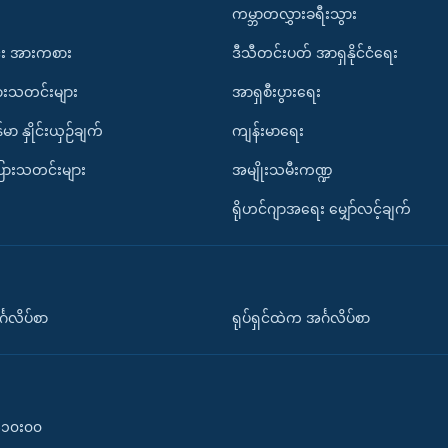
ကမ္ဘာတလွှားခရီးသွား
း အားကစား
ဒီသီတင်းပတ် အာရှနိုင်ငံရေး
ားသတင်းများ
အာရှစီးပွားရေး
်မာ နှိုင်းယှဉ်ချက်
ကျန်းမာရေး
ပြားသတင်းများ
အမျိုးသမီးကဏ္ဍ
ရိုဟင်ဂျာအရေး မျှော်လင့်ချက်
်္ဂလိပ်စာ
ရုပ်ရှင်ထဲက အင်္ဂလိပ်စာ
၀-၁၀း၀၀