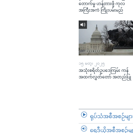
တောက်မှု ဟန့်တားဖို့ ကုလ
အကြီးအကဲ ကြိုးပမ်းမည်
၁၅ မတ္၊ ၂၀၂၅
အသုံးစရိတ်ဥပဒေကြမ်း ကန်
အထက်လွှတ်တော် အတည်ပြု
ရုပ်သံအစီအစဉ်မျာ
ရေဒီယိုအစီအစဉ်မျ