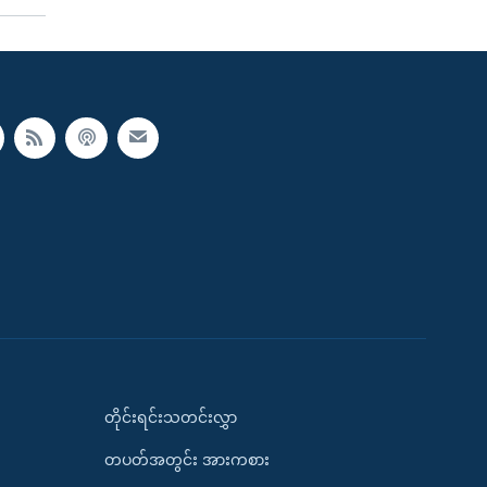
တိုင်းရင်းသတင်းလွှာ
တပတ်အတွင်း အားကစား