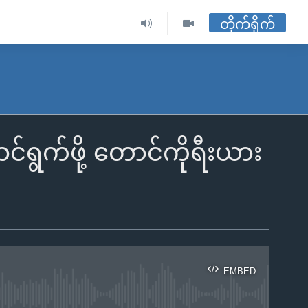
တိုက်ရိုက်
ရွက်ဖို့ တောင်ကိုရီးယား
EMBED
ble