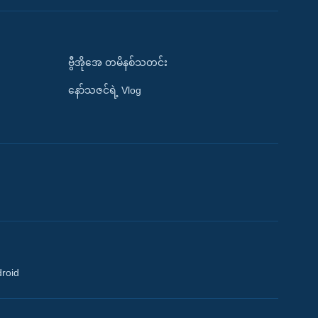
ဗွီအိုအေ တမိနစ်သတင်း
နော်သဇင်ရဲ့ Vlog
droid