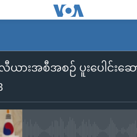
လီယားအစီအစဉ် ပူးပေါင်းဆောင်
3
No media source currently availa