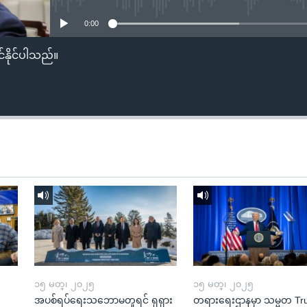
0:00
်နိုင်ပါသည်။
၁၅ မတ္၊ ၂၀၂၅
၁၅ မတ္၊ ၂၀၂၅
အပစ်ရပ်ရေးသဘောမတူရင် ရုရှား
တရားရေးဌာနမှာ သမ္မတ T