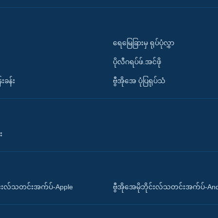
ရေမြေခြားမှ ရုပ်ပုံလွှာ
ပိုလီဂရပ်ဖ်.အင်ဖို
်းခန်း
ဗွီအိုအေ ပုံပြရုပ်သံ
း
ိုင်းလ်သတင်းအက်ပ်-Apple
ဗွီအိုအေမိုဘိုင်းလ်သတင်းအက်ပ်-An