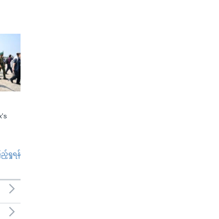
x's
်ရှုရန်