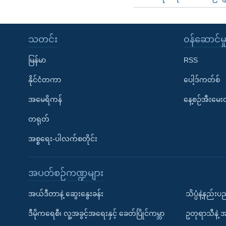
သတင်း
၀န်ဆောင်မှ
မြန်မာ
RSS
နိုင်ငံတကာ
ပေါ့ဒ်ကတ်စ်
အမေရိကန်
နေ့စဉ်အီးမေ
တရုတ်
အစ္စရေး-ပါလက်စတိုင်း
အပတ်စဉ်ကဏ္ဍများ
အယ်ဒီတာနဲ့ ဆွေးနွေးခန်း
သိပ္ပံနဲ့နည်း
ဒီမိုကရေစီ၊ လူ့အခွင့်အရေးနှင့် ခေတ်ပြိုင်ကမ္ဘာ
ဥတုရာသီနဲ့ 