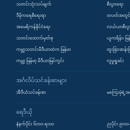
သတင်းသုံးသပ်ချက်
စီးပွားရေး
ဒီမိုကရေစီရေးရာ
တပတ်အတွင်
အမေရိကန်နိုင်ငံရေး
လယ်ယာစီးပွ
သတင်းထောက်မှတ်စု
ယူကရိန်း၊ မြန
ကမ္ဘာ့သတင်းမီဒီယာထဲက မြန်မာ
ထူးခြားဆန်း
ကမ္ဘာ့ မြန်မာ့ မီဒီယာမြင်ကွင်း
လူမှုရှုခင်း
အင်္ဂလိပ်သင်ခန်းစာများ
အီဒီယံသင်ခန်းစာ
မကြေးမုံရဲ့အင
ရေဒီယို
နံနက်ပိုင်း ၆း၀၀-ရး၀၀
ညပိုင်း ၉း၀