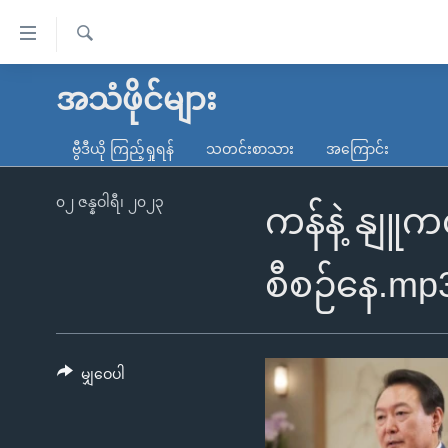
သုံး
ရ
ရှာဖွေ
လွယ်ကူ
မူလစာမျက်နှာ
အသံဖိုင်များ
ရ
စေ
မြန်မာ
လာ
ဗွီဒီယို ကြည့်ရှုရန်
သတင်းစာသား
အကြောင်း
သည့်
ဒ်
ကမ္ဘာ့သတင်းများ
Link
ဗွီဒီယို
နိုင်ငံတကာ
၀၂ ဇန္နဝါရီ၊ ၂၀၂၃
ကန်နဲ့ နျူက
များ
သတင်းလွတ်လပ်ခွင့်
အမေရိကန်
ပင်မ
ရပ်ဝန်းတခု လမ်းတခု အလွန်
တရုတ်
စီစဉ်နေ.mp
အကြောင်းအရာ
အင်္ဂလိပ်စာလေ့လာမယ်
အစ္စရေး-ပါလက်စတိုင်း
သို့
အပတ်စဉ်ကဏ္ဍများ
အမေရိကန်သုံးအီဒီယံ
ကျော်
ကြည့်
မျှဝေပါ
ရေဒီယိုနှင့်ရုပ်သံ အချက်အလက်များ
မကြေးမုံရဲ့ အင်္ဂလိပ်စာ
ရေဒီယို
ရန်
ရေဒီယို/တီဗွီအစီအစဉ်
ရုပ်ရှင်ထဲက အင်္ဂလိပ်စာ
တီဗွီ
ပင်မ