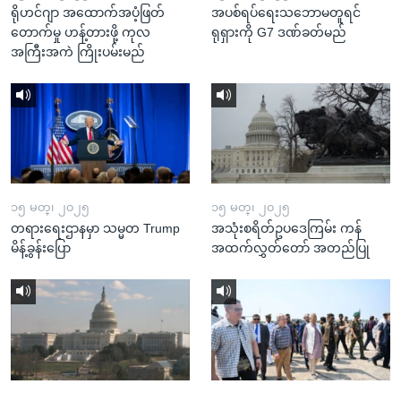
ရိုဟင်ဂျာ အထောက်အပံ့ဖြတ်
အပစ်ရပ်ရေးသဘောမတူရင်
တောက်မှု ဟန့်တားဖို့ ကုလ
ရုရှားကို G7 ဒဏ်ခတ်မည်
အကြီးအကဲ ကြိုးပမ်းမည်
၁၅ မတ္၊ ၂၀၂၅
၁၅ မတ္၊ ၂၀၂၅
တရားရေးဌာနမှာ သမ္မတ Trump
အသုံးစရိတ်ဥပဒေကြမ်း ကန်
မိန့်ခွန်းပြော
အထက်လွှတ်တော် အတည်ပြု