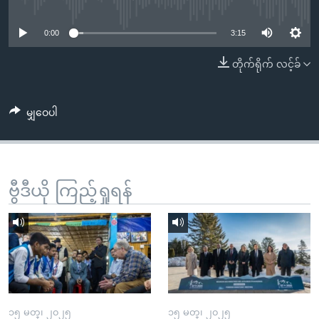
No media source currently available
အ
သုတပဒေသာ အင်္ဂလိပ်စာ
ညွန်း
Learning English
0:00
3:15
စာမျက်နှာ
သို့
ဗွီအိုအေ လူမှုကွန်ယက်များ
တိုက်ရိုက် လင့်ခ်
ကျော်
ကြည့်
မျှဝေပါ
ရန်
ဘာသာစကားများ
ရှာဖွေ
ရန်
နေရာ
ဗွီဒီယို ကြည့်ရှုရန်
သို့
ကျော်
ရန်
၁၅ မတ္၊ ၂၀၂၅
၁၅ မတ္၊ ၂၀၂၅