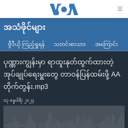
သုံး
ရ
လွယ်ကူ
အသံဖိုင်များ
မူလစာမျက်နှာ
စေ
မြန်မာ
ဗွီဒီယို ကြည့်ရှုရန်
သတင်းစာသား
အကြောင်း
သည့်
ကမ္ဘာ့သတင်းများ
Link
ပုဏ္ဏားကျွန်းမှာ ရာထူးနုတ်ထွက်ထားတဲ့
ဗွီဒီယို
နိုင်ငံတကာ
များ
သတင်းလွတ်လပ်ခွင့်
အမေရိကန်
အုပ်ချုပ်ရေးမှူးတွေ တာဝန်ပြန်ထမ်းဖို့ AA
ပင်မ
ရပ်ဝန်းတခု လမ်းတခု အလွန်
တရုတ်
အကြောင်းအရာ
တိုက်တွန်း.mp3
သို့
အင်္ဂလိပ်စာလေ့လာမယ်
အစ္စရေး-ပါလက်စတိုင်း
ကျော်
၀၃ ဇန္နဝါရီ၊ ၂၀၂၃
အပတ်စဉ်ကဏ္ဍများ
အမေရိကန်သုံးအီဒီယံ
ကြည့်
ရေဒီယိုနှင့်ရုပ်သံ အချက်အလက်များ
မကြေးမုံရဲ့ အင်္ဂလိပ်စာ
ရေဒီယို
ရန်
ပင်မ
ရေဒီယို/တီဗွီအစီအစဉ်
ရုပ်ရှင်ထဲက အင်္ဂလိပ်စာ
တီဗွီ