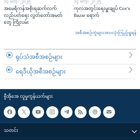
၁၄ မတ္၊ ၂၀၂၅
၁၄ မတ္၊ ၂၀၂၅
အမေရိကန်အစိုးရဆက်လက်
ကုလအတွင်းရေးမှူးချုပ် Cox's
လည်ပတ်ရေး လွှတ်တော်အမတ်
Bazar ရောက်
တွေ ကြိုးပမ်း
အစီအစဉ်တွဲများအားလုံးကြည့်ရှုရန်
ရုပ်သံအစီအစဉ်များ
ရေဒီယိုအစီအစဉ်များ
ဗွီအိုအေ လူမှုကွန်ယက်များ
သတင်း