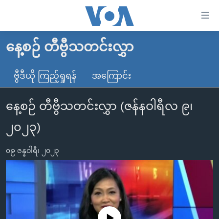
သုံး
ရ
လွယ်ကူ
နေ့စဉ် တီဗွီသတင်းလွှာ
မူလစာမျက်နှာ
စေ
မြန်မာ
ဗွီဒီယို ကြည့်ရှုရန်
အကြောင်း
သည့်
ကမ္ဘာ့သတင်းများ
Link
နေ့စဉ် တီဗွီသတင်းလွှာ (ဇန်နဝါရီလ ၉၊
ဗွီဒီယို
နိုင်ငံတကာ
များ
သတင်းလွတ်လပ်ခွင့်
အမေရိကန်
၂၀၂၃)
ပင်မ
ရပ်ဝန်းတခု လမ်းတခု အလွန်
တရုတ်
အကြောင်းအရာ
၀၉ ဇန္နဝါရီ၊ ၂၀၂၃
သို့
အင်္ဂလိပ်စာလေ့လာမယ်
အစ္စရေး-ပါလက်စတိုင်း
ကျော်
အပတ်စဉ်ကဏ္ဍများ
အမေရိကန်သုံးအီဒီယံ
ကြည့်
ရေဒီယိုနှင့်ရုပ်သံ အချက်အလက်များ
မကြေးမုံရဲ့ အင်္ဂလိပ်စာ
ရေဒီယို
ရန်
ပင်မ
ရေဒီယို/တီဗွီအစီအစဉ်
ရုပ်ရှင်ထဲက အင်္ဂလိပ်စာ
တီဗွီ
No media source currently available