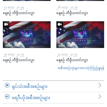
၂၇ မတ္၊ ၂၀၂၅
၂၆ မတ္၊ ၂၀၂၅
နေ့စဉ် တီဗွီသတင်းလွှာ
နေ့စဉ် တီဗွီသတင်းလွှာ
၂၅ မတ္၊ ၂၀၂၅
၂၄ မတ္၊ ၂၀၂၅
နေ့စဉ် တီဗွီသတင်းလွှာ
နေ့စဉ် တီဗွီသတင်းလွှာ
အစီအစဉ်တွဲများအားလုံးကြည့်ရှုရန်
ရုပ်သံအစီအစဉ်များ
ရေဒီယိုအစီအစဉ်များ