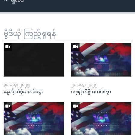
မျှဝေပါ
ဗွီဒီယို ကြည့်ရှုရန်
၃၁ မတ္၊ ၂၀၂၅
၂၈ မတ္၊ ၂၀၂၅
နေ့စဉ် တီဗွီသတင်းလွှာ
နေ့စဉ် တီဗွီသတင်းလွှာ