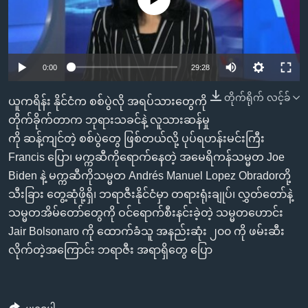
အ
သုတပဒေသာ အင်္ဂလိပ်စာ
ညွန်း
Learning English
စာမျက်နှာ
သို့
ဗွီအိုအေ လူမှုကွန်ယက်များ
0:00
29:28
ကျော်
ကြည့်
တိုက်ရိုက် လင့်ခ်
ယူကရိန်း နိုင်ငံက စစ်ပွဲလို အရပ်သားတွေကို
ရန်
တိုက်ခိုက်တာက ဘုရားသခင်နဲ့ လူသားဆန်မှု
ဘာသာစကားများ
ရှာဖွေ
ကို ဆန့်ကျင်တဲ့ စစ်ပွဲတွေ ဖြစ်တယ်လို့ ပုပ်ရဟန်းမင်းကြီး
ရန်
Francis ပြော၊ မက္ကဆီကိုရောက်နေတဲ့ အမေရိကန်သမ္မတ Joe
နေရာ
Biden နဲ့ မက္ကဆီကိုသမ္မတ Andrés Manuel Lopez Obradorတို့
သို့
သီးခြား တွေ့ဆုံဖို့ရှိ၊ ဘရာဇီးနိုင်ငံမှာ တရားရုံးချုပ်၊ လွှတ်တော်နဲ့
ကျော်
သမ္မတအိမ်တော်တွေကို ဝင်ရောက်စီးနင်းခဲ့တဲ့ သမ္မတဟောင်း
ရန်
Jair Bolsonaro ကို ထောက်ခံသူ အနည်းဆုံး ၂၀၀ ကို ဖမ်းဆီး
လိုက်တဲ့အကြောင်း ဘရာဇီး အရာရှိတွေ ပြော