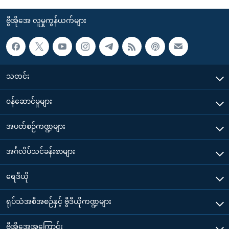
ဗွီအိုအေ လူမှုကွန်ယက်များ
သတင်း
၀န်ဆောင်မှုများ
အပတ်စဉ်ကဏ္ဍများ
အင်္ဂလိပ်သင်ခန်းစာများ
ရေဒီယို
ရုပ်သံအစီအစဉ်နှင့် ဗွီဒီယိုကဏ္ဍများ
ဗွီအိုအေအကြောင်း