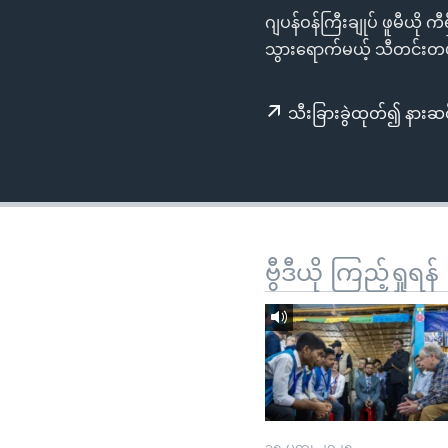
သုတပဒေသာ အင်္ဂလိပ်စာ
အ
ဂျပန်ဝန်ကြီးချုပ် ဖူမီယို
ညွန်း
သွားရောက်မယ့် သီတင်းတပ
စာမျက်နှာ
သို့
သီးခြားခွဲထုတ်၍ နားဆင
ကျော်
ကြည့်
ရန်
ရှာဖွေ
ရန်
နေရာ
ဗွီဒီယို ကြည့်ရှုရန်
သို့
ကျော်
ရန်
၁၅ မတ္၊ ၂၀၂၅