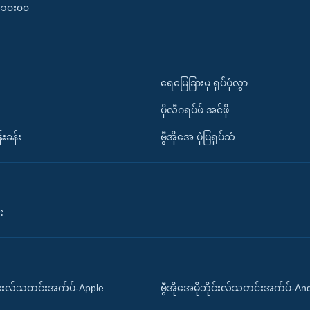
၀-၁၀း၀၀
ရေမြေခြားမှ ရုပ်ပုံလွှာ
ပိုလီဂရပ်ဖ်.အင်ဖို
်းခန်း
ဗွီအိုအေ ပုံပြရုပ်သံ
း
ိုင်းလ်သတင်းအက်ပ်-Apple
ဗွီအိုအေမိုဘိုင်းလ်သတင်းအက်ပ်-An