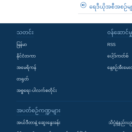
ရေဒီယိုအစီအစဉ်မျ
သတင်း
၀န်ဆောင်မှ
မြန်မာ
RSS
နိုင်ငံတကာ
ပေါ့ဒ်ကတ်စ်
အမေရိကန်
နေ့စဉ်အီးမေ
တရုတ်
အစ္စရေး-ပါလက်စတိုင်း
အပတ်စဉ်ကဏ္ဍများ
အယ်ဒီတာနဲ့ ဆွေးနွေးခန်း
သိပ္ပံနဲ့နည်း