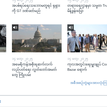
အပစ်ရပ်ရေးသဘောမတူရင် ရုရှား
တရားရေးဌာနမှာ သမ္မတ T
ကို G7 ဒဏ်ခတ်မည်
မိန့်ခွန်းပြော
၁၄ မတ္၊ ၂၀၂၅
၁၄ မတ္၊ ၂၀၂၅
အမေရိကန်အစိုးရဆက်လက်
ကုလအတွင်းရေးမှူးချုပ် Co
လည်ပတ်ရေး လွှတ်တော်အမတ်
Bazar ရောက်
တွေ ကြိုးပမ်း
အစီအစဉ်တွဲများအားလုံးကြည့
း