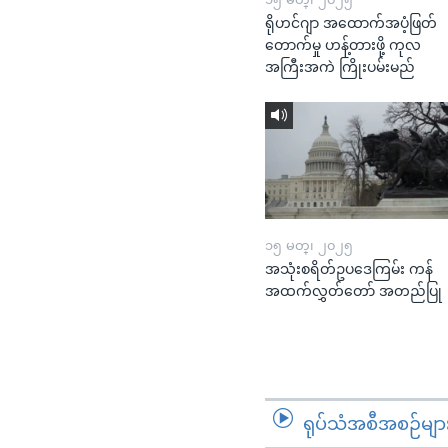
ရိုဟင်ဂျာ အထောက်အပံ့ဖြတ်
တောက်မှု ဟန့်တားဖို့ ကုလ
အကြီးအကဲ ကြိုးပမ်းမည်
၁၅ မတ္၊ ၂၀၂၅
အသုံးစရိတ်ဥပဒေကြမ်း ကန်
အထက်လွှတ်တော် အတည်ပြု
ရုပ်သံအစီအစဉ်မျာ