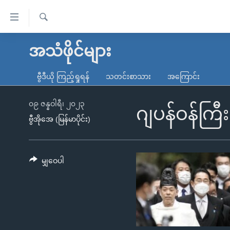
သုံး
ရ
ရှာဖွေ
လွယ်ကူ
မူလစာမျက်နှာ
အသံဖိုင်များ
ရ
စေ
မြန်မာ
လာ
ဗွီဒီယို ကြည့်ရှုရန်
သတင်းစာသား
အကြောင်း
သည့်
ဒ်
ကမ္ဘာ့သတင်းများ
Link
ဗွီဒီယို
နိုင်ငံတကာ
၀၉ ဇန္နဝါရီ၊ ၂၀၂၃
ဂျပန်ဝန်ကြီ
များ
ဗွီအိုအေ (မြန်မာပိုင်း)
သတင်းလွတ်လပ်ခွင့်
အမေရိကန်
ပင်မ
ရပ်ဝန်းတခု လမ်းတခု အလွန်
တရုတ်
အကြောင်းအရာ
အင်္ဂလိပ်စာလေ့လာမယ်
အစ္စရေး-ပါလက်စတိုင်း
မျှဝေပါ
သို့
အပတ်စဉ်ကဏ္ဍများ
အမေရိကန်သုံးအီဒီယံ
ကျော်
ကြည့်
ရေဒီယိုနှင့်ရုပ်သံ အချက်အလက်များ
မကြေးမုံရဲ့ အင်္ဂလိပ်စာ
ရေဒီယို
ရန်
ရေဒီယို/တီဗွီအစီအစဉ်
ရုပ်ရှင်ထဲက အင်္ဂလိပ်စာ
တီဗွီ
ပင်မ