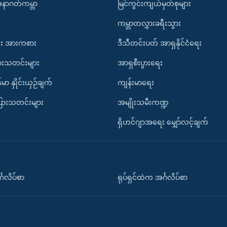
အနာဂတ်ကမ္ဘာ
မြင်ကွင်းကျယ်မှတ်စုများ
ကမ္ဘာတလွှားခရီးသွား
း အားကစား
ဒီသီတင်းပတ် အာရှနိုင်ငံရေး
ားသတင်းများ
အာရှစီးပွားရေး
်မာ နှိုင်းယှဉ်ချက်
ကျန်းမာရေး
ပြားသတင်းများ
အမျိုးသမီးကဏ္ဍ
ရိုဟင်ဂျာအရေး မျှော်လင့်ချက်
်္ဂလိပ်စာ
ရုပ်ရှင်ထဲက အင်္ဂလိပ်စာ