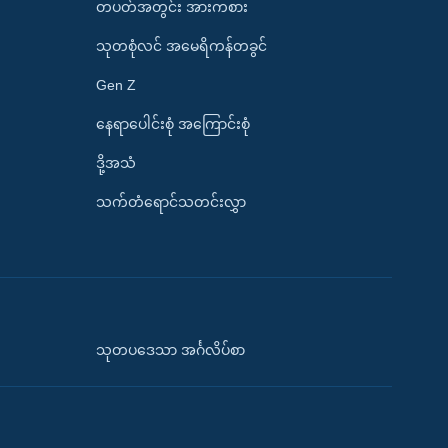
တပတ်အတွင်း အားကစား
သုတစုံလင် အမေရိကန်တခွင်
Gen Z
နေရာပေါင်းစုံ အကြောင်းစုံ
ဒို့အသံ
သက်တံရောင်သတင်းလွှာ
သုတပဒေသာ အင်္ဂလိပ်စာ