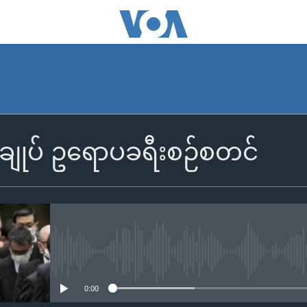
းချုပ် ဥရောပခရီးစဉ်စတင်
No media source currently availa
0:00