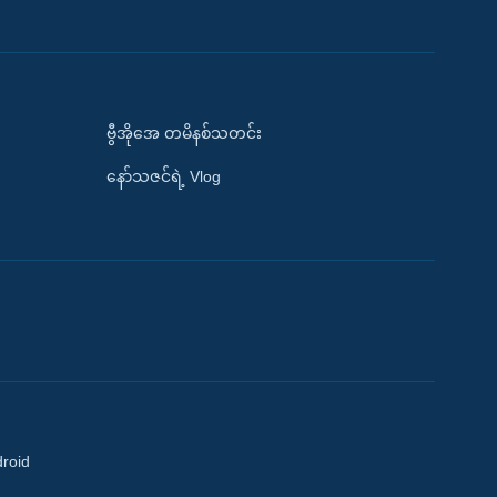
ဗွီအိုအေ တမိနစ်သတင်း
နော်သဇင်ရဲ့ Vlog
droid