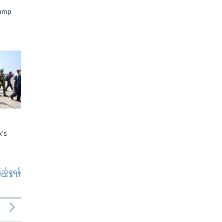
rump
x's
်ရှုရန်