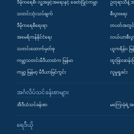
ဒီမိုကရေစီ၊ လူ့အခွင့်အရေးနှင့် ခေတ်ပြိုင်ကမ္ဘာ
ဥတုရာသီနဲ့ 
သတင်းသုံးသပ်ချက်
စီးပွားရေး
ဒီမိုကရေစီရေးရာ
တပတ်အတွင်
အမေရိကန်နိုင်ငံရေး
လယ်ယာစီးပွ
သတင်းထောက်မှတ်စု
ယူကရိန်း၊ မြန
ကမ္ဘာ့သတင်းမီဒီယာထဲက မြန်မာ
ထူးခြားဆန်း
ကမ္ဘာ့ မြန်မာ့ မီဒီယာမြင်ကွင်း
လူမှုရှုခင်း
အင်္ဂလိပ်သင်ခန်းစာများ
အီဒီယံသင်ခန်းစာ
မကြေးမုံရဲ့အင
ရေဒီယို