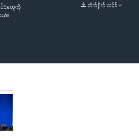
တိုက်ရိုက် လင့်ခ်
င်ငံတွေကို
EMBED
တယ်။