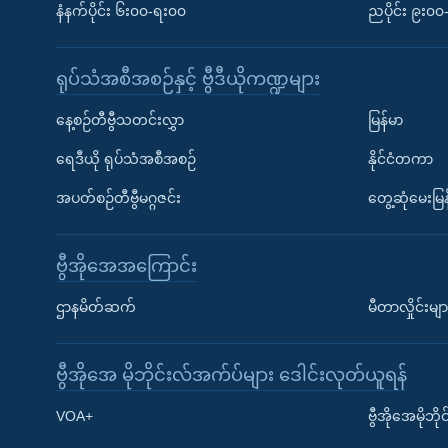
နံနက်ပိုင်း ၆း၀၀-ရး၀၀
ညပိုင်း ၉း၀
ရုပ်သံအစီအစဉ်နှင့် ဗွီဒီယိုကဏ္ဍများ
နေ့စဉ်တီဗွီသတင်းလွှာ
မြန်မာ
ရေဒီယို ရုပ်သံအစီအစဉ်
နိုင်ငံတကာ
အပတ်စဉ်တီဗွီမဂ္ဂဇင်း
တွေ့ဆုံမေးမြန
ဗွီအိုအေအကြောင်း
ဌာနမိတ်ဆက်
မီတာလှိုင်းမျာ
ဗွီအိုအေ မိုဘိုင်းလ်အက်ပ်များ ဒေါင်းလုတ်ယူရန်
Learning English
VOA+
ဗွီအိုအေမိုဘ
ဗွီအိုအေ လူမှုကွန်ယက်များ