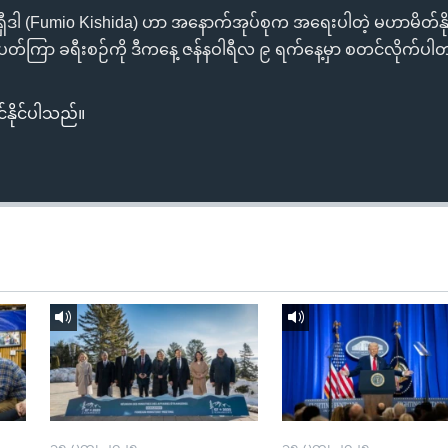
 ကီရှီဒါ (Fumio Kishida) ဟာ အနောက်အုပ်စုက အရေးပါတဲ့ မဟာမိတ်နို
တ်ကြာ ခရီးစဉ်ကို ဒီကနေ့ ဇန်နဝါရီလ ၉ ရက်နေ့မှာ စတင်လိုက်ပါ
်နိုင်ပါသည်။
၁၅ မတ္၊ ၂၀၂၅
၁၅ မတ္၊ ၂၀၂၅