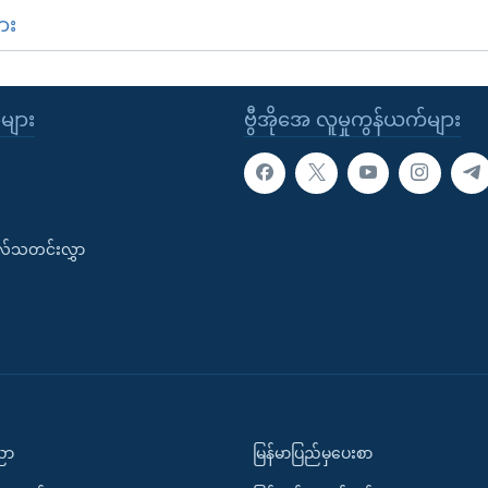
ား
ုများ
ဗွီအိုအေ လူမှုကွန်ယက်များ
းလ်သတင်းလွှာ
ပညာ
မြန်မာပြည်မှပေးစာ