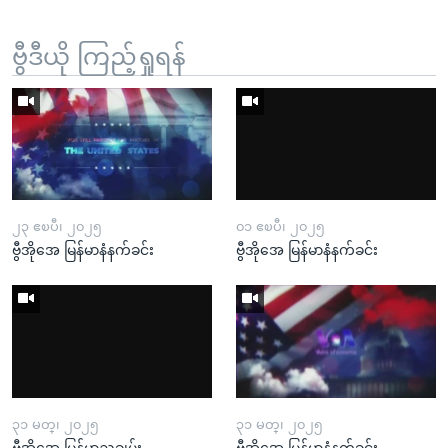
ဗွီဒီယို ကြည့်ရှုရန်
၂၃ ဧၿပီ၊ ၂၀၂၅
၀၁ ဧၿပီ၊ ၂၀၂၅
ဗွီအိုအေ မြန်မာနံနက်ခင်း
ဗွီအိုအေ မြန်မာနံနက်ခင်း
၃၁ မတ္၊ ၂၀၂၅
၃၁ မတ္၊ ၂၀၂၅
ဗွီအိုအေ မြန်မာညချမ်း
ဗွီအိုအေ မြန်မာနံနက်ခင်း