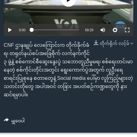
အ
သုတပဒေသာ အင်္ဂလိပ်စာ
ညွန်း
Learning English
စာမျက်နှာ
သို့
ဗွီအိုအေ လူမှုကွန်ယက်များ
0:00
59:29
ကျော်
ကြည့်
တိုက်ရိုက် လင့်ခ်
CNF ဌာနချုပ် လေကြောင်းက တိုက်ခိုက်ခံ
ရန်
ရ၊ တရုတ်နယ်စပ်အခြေစိုက် လက်နက်ကိုင်
ဘာသာစကားများ
ရှာဖွေ
၃ ဖွဲ့နဲ့ စစ်ကောင်စီဆွေးနွေးပွဲ သဘောတူညီမှုမရ၊ စစ်ရေးတင်းမာ
ရန်
နေတဲ့ စစ်ကိုင်းတိုင်းအတွင်း ရွေးကောက်ပွဲအတွက် လူဦးရေ
နေရာ
စာရင်းပြုစုနေ စတာတွေနဲ့ Social media ပေါ်မှာ လူကြည့်များတဲ့
သို့
သတင်းတိုတွေ အပါအဝင် တခြား အပတ်စဉ်ကဏ္ဍတွေကို နား
ကျော်
ဆင်ရမှာပါ။
ရန်
မျှဝေပါ