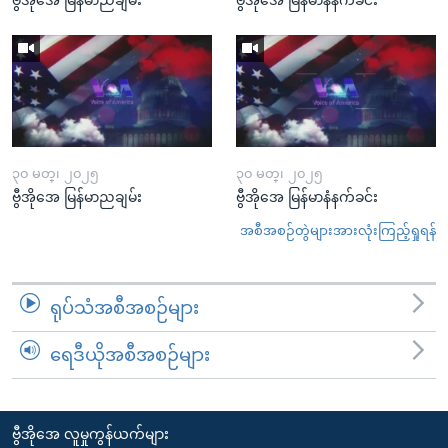
၃၀ မတ္၊ ၂၀၂၅
၃၀ မတ္၊ ၂၀၂၅
ဗွီအိုအေ မြန်မာညချမ်း
ဗွီအိုအေ မြန်မာနံနက်ခင်း
အစီအစဉ်တွဲများအားလုံးကြည့်ရှုရန်
ရုပ်သံအစီအစဉ်များ
ရေဒီယိုအစီအစဉ်များ
ဗွီအိုအေ လူမှုကွန်ယက်များ