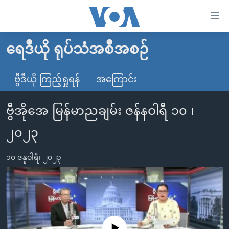
သုံး
ရ
လွယ်ကူ
ရေဒီယို ရုပ်သံအစီအစဉ်
မူလစာမျက်နှာ
စေ
မြန်မာ
ဗွီဒီယို ကြည့်ရှုရန်
အကြောင်း
သည့်
ကမ္ဘာ့သတင်းများ
Link
ဗွီအိုအေ မြန်မာညချမ်း ဇန်နဝါရီ ၁၀ ၊
ဗွီဒီယို
နိုင်ငံတကာ
များ
သတင်းလွတ်လပ်ခွင့်
အမေရိကန်
၂၀၂၃
ပင်မ
ရပ်ဝန်းတခု လမ်းတခု အလွန်
တရုတ်
အကြောင်းအရာ
၁၀ ဇန္နဝါရီ၊ ၂၀၂၃
သို့
အင်္ဂလိပ်စာလေ့လာမယ်
အစ္စရေး-ပါလက်စတိုင်း
ကျော်
အပတ်စဉ်ကဏ္ဍများ
အမေရိကန်သုံးအီဒီယံ
ကြည့်
ရေဒီယိုနှင့်ရုပ်သံ အချက်အလက်များ
မကြေးမုံရဲ့ အင်္ဂလိပ်စာ
ရေဒီယို
ရန်
ပင်မ
ရေဒီယို/တီဗွီအစီအစဉ်
ရုပ်ရှင်ထဲက အင်္ဂလိပ်စာ
တီဗွီ
No media source currently available