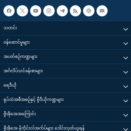
သတင်း
၀န်ဆောင်မှုများ
အပတ်စဉ်ကဏ္ဍများ
အင်္ဂလိပ်သင်ခန်းစာများ
ရေဒီယို
ရုပ်သံအစီအစဉ်နှင့် ဗွီဒီယိုကဏ္ဍများ
ဗွီအိုအေအကြောင်း
ဗွီအိုအေ မိုဘိုင်းလ်အက်ပ်များ ဒေါင်းလုတ်ယူရန်