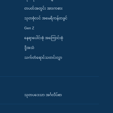
တပတ်အတွင်း အားကစား
သုတစုံလင် အမေရိကန်တခွင်
Gen Z
နေရာပေါင်းစုံ အကြောင်းစုံ
ဒို့အသံ
သက်တံရောင်သတင်းလွှာ
သုတပဒေသာ အင်္ဂလိပ်စာ