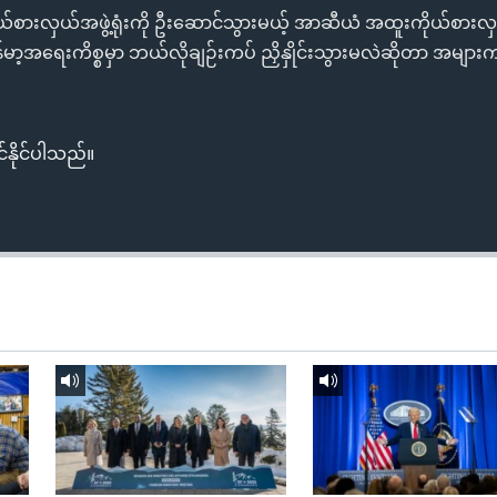
ကိုယ်စားလှယ်အဖွဲ့ရုံးကို ဦးဆောင်သွားမယ့် အာဆီယံ အထူးကိုယ်စားလှယ်
ြန်မာ့အရေးကိစ္စမှာ ဘယ်လိုချဉ်းကပ် ညှိနှိုင်းသွားမလဲဆိုတာ အများ
်နိုင်ပါသည်။