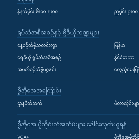
နံနက်ပိုင်း ၆း၀၀-ရး၀၀
ညပိုင်း ၉း၀
ရုပ်သံအစီအစဉ်နှင့် ဗွီဒီယိုကဏ္ဍများ
နေ့စဉ်တီဗွီသတင်းလွှာ
မြန်မာ
ရေဒီယို ရုပ်သံအစီအစဉ်
နိုင်ငံတကာ
အပတ်စဉ်တီဗွီမဂ္ဂဇင်း
တွေ့ဆုံမေးမြန
ဗွီအိုအေအကြောင်း
ဌာနမိတ်ဆက်
မီတာလှိုင်းမျာ
ဗွီအိုအေ မိုဘိုင်းလ်အက်ပ်များ ဒေါင်းလုတ်ယူရန်
Learning English
VOA+
ဗွီအိုအေမိုဘ