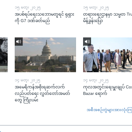
၁၅ မတ္၊ ၂၀၂၅
၁၅ မတ္၊ ၂၀၂၅
အပစ်ရပ်ရေးသဘောမတူရင် ရုရှား
တရားရေးဌာနမှာ သမ္မတ T
ကို G7 ဒဏ်ခတ်မည်
မိန့်ခွန်းပြော
၁၄ မတ္၊ ၂၀၂၅
၁၄ မတ္၊ ၂၀၂၅
အမေရိကန်အစိုးရဆက်လက်
ကုလအတွင်းရေးမှူးချုပ် Co
လည်ပတ်ရေး လွှတ်တော်အမတ်
Bazar ရောက်
တွေ ကြိုးပမ်း
အစီအစဉ်တွဲများအားလုံးကြည့