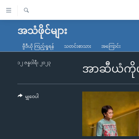
သုံး
ရ
ရှာဖွေ
လွယ်ကူ
မူလစာမျက်နှာ
အသံဖိုင်များ
ရ
စေ
မြန်မာ
လာ
ဗွီဒီယို ကြည့်ရှုရန်
သတင်းစာသား
အကြောင်း
သည့်
ဒ်
ကမ္ဘာ့သတင်းများ
Link
ဗွီဒီယို
နိုင်ငံတကာ
၁၂ ဇန္နဝါရီ၊ ၂၀၂၃
အာဆီယံကိုယ
များ
သတင်းလွတ်လပ်ခွင့်
အမေရိကန်
ပင်မ
ရပ်ဝန်းတခု လမ်းတခု အလွန်
တရုတ်
အကြောင်းအရာ
အင်္ဂလိပ်စာလေ့လာမယ်
အစ္စရေး-ပါလက်စတိုင်း
မျှဝေပါ
သို့
အပတ်စဉ်ကဏ္ဍများ
အမေရိကန်သုံးအီဒီယံ
ကျော်
ကြည့်
ရေဒီယိုနှင့်ရုပ်သံ အချက်အလက်များ
မကြေးမုံရဲ့ အင်္ဂလိပ်စာ
ရေဒီယို
ရန်
ရေဒီယို/တီဗွီအစီအစဉ်
ရုပ်ရှင်ထဲက အင်္ဂလိပ်စာ
တီဗွီ
ပင်မ