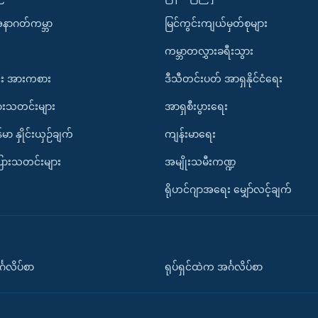
အနာဂတ်ကမ္ဘာ
မြင်ကွင်းကျယ်မှတ်စုများ
ကမ္ဘာတလွှားခရီးသွား
း အားကစား
ဒီသီတင်းပတ် အာရှနိုင်ငံရေး
ားသတင်းများ
အာရှစီးပွားရေး
်မာ နှိုင်းယှဉ်ချက်
ကျန်းမာရေး
ပြားသတင်းများ
အမျိုးသမီးကဏ္ဍ
ရိုဟင်ဂျာအရေး မျှော်လင့်ချက်
်္ဂလိပ်စာ
ရုပ်ရှင်ထဲက အင်္ဂလိပ်စာ