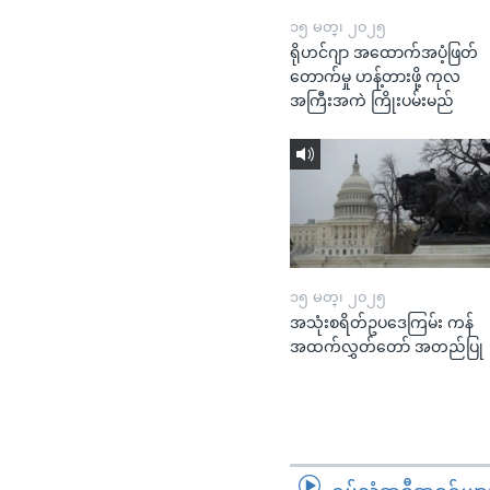
၁၅ မတ္၊ ၂၀၂၅
ရိုဟင်ဂျာ အထောက်အပံ့ဖြတ်
တောက်မှု ဟန့်တားဖို့ ကုလ
အကြီးအကဲ ကြိုးပမ်းမည်
၁၅ မတ္၊ ၂၀၂၅
အသုံးစရိတ်ဥပဒေကြမ်း ကန်
အထက်လွှတ်တော် အတည်ပြု