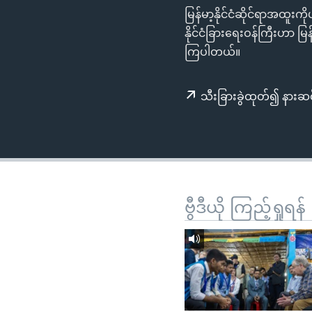
သုတပဒေသာ အင်္ဂလိပ်စာ
အ
မြန်မာ့နိုင်ငံဆိုင်ရာအထူး
ညွန်း
နိုင်ငံခြားရေးဝန်ကြီးဟာ မ
စာမျက်နှာ
ကြပါတယ်။
သို့
ကျော်
သီးခြားခွဲထုတ်၍ နားဆင
ကြည့်
ရန်
ရှာဖွေ
ရန်
နေရာ
သို့
ဗွီဒီယို ကြည့်ရှုရန်
ကျော်
ရန်