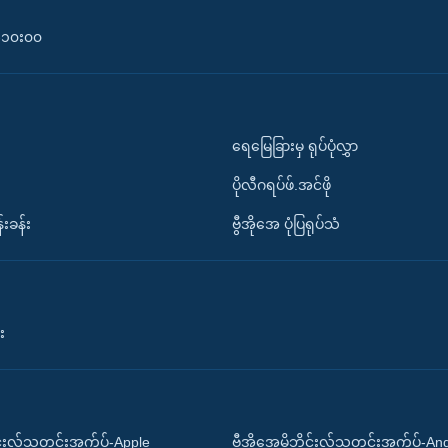
၀-၁၀း၀၀
ရေမြေခြားမှ ရုပ်ပုံလွှာ
ပိုလီဂရပ်ဖ်.အင်ဖို
်းခန်း
ဗွီအိုအေ ပုံပြရုပ်သံ
း
ိုင်းလ်သတင်းအက်ပ်-Apple
ဗွီအိုအေမိုဘိုင်းလ်သတင်းအက်ပ်-An