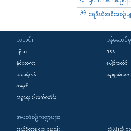
ရုပ်သံအစီအစဉ်မျာ
ရေဒီယိုအစီအစဉ်မျ
သတင်း
၀န်ဆောင်မှ
မြန်မာ
RSS
နိုင်ငံတကာ
ပေါ့ဒ်ကတ်စ်
အမေရိကန်
နေ့စဉ်အီးမေ
တရုတ်
အစ္စရေး-ပါလက်စတိုင်း
အပတ်စဉ်ကဏ္ဍများ
အယ်ဒီတာနဲ့ ဆွေးနွေးခန်း
သိပ္ပံနဲ့နည်း