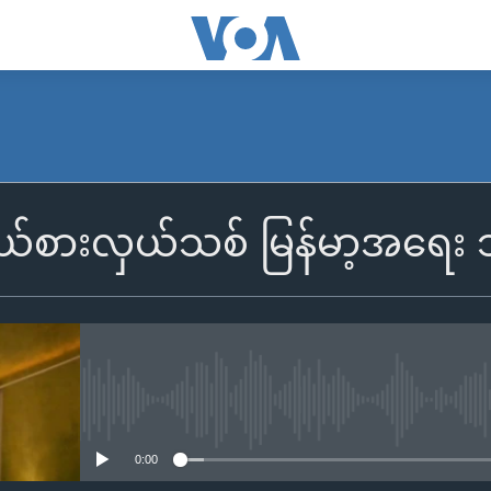
်စားလှယ်သစ် မြန်မာ့အရေး 
No media source currently availa
0:00