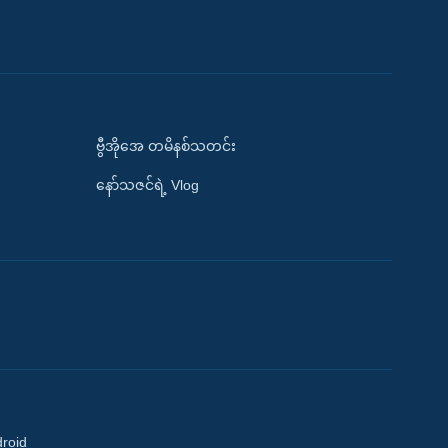
ဗွီအိုအေ တမိနစ်သတင်း
နော်သဇင်ရဲ့ Vlog
droid