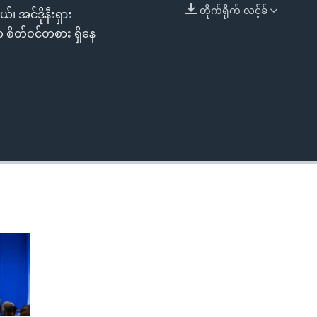
တိုက်ရိုက် လင့်ခ်
၊ အင်ဒိုနီးရှား
EMBED
က စိတ်ဝင်တစား ရှိနေ