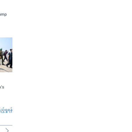
rump
x's
်ရှုရန်