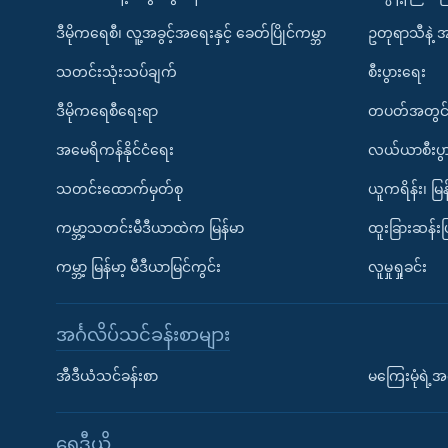
ဒီမိုကရေစီ၊ လူ့အခွင့်အရေးနှင့် ခေတ်ပြိုင်ကမ္ဘာ
ဥတုရာသီနဲ့ 
သတင်းသုံးသပ်ချက်
စီးပွားရေး
ဒီမိုကရေစီရေးရာ
တပတ်အတွင်
အမေရိကန်နိုင်ငံရေး
လယ်ယာစီးပွ
သတင်းထောက်မှတ်စု
ယူကရိန်း၊ မြန
ကမ္ဘာ့သတင်းမီဒီယာထဲက မြန်မာ
ထူးခြားဆန်း
ကမ္ဘာ့ မြန်မာ့ မီဒီယာမြင်ကွင်း
လူမှုရှုခင်း
အင်္ဂလိပ်သင်ခန်းစာများ
အီဒီယံသင်ခန်းစာ
မကြေးမုံရဲ့အင
ရေဒီယို