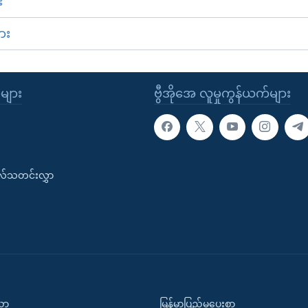
း
ား
ုများ
ဗွီအိုအေ လူမှုကွန်ယက်များ
းလ်သတင်းလွှာ
ပညာ
မြန်မာပြည်မှပေးစာ