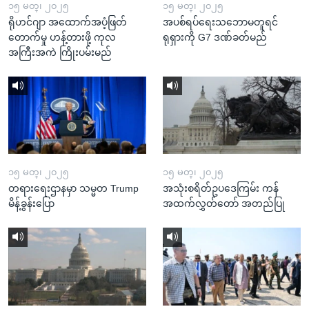
၁၅ မတ္၊ ၂၀၂၅
၁၅ မတ္၊ ၂၀၂၅
ရိုဟင်ဂျာ အထောက်အပံ့ဖြတ်
အပစ်ရပ်ရေးသဘောမတူရင်
တောက်မှု ဟန့်တားဖို့ ကုလ
ရုရှားကို G7 ဒဏ်ခတ်မည်
အကြီးအကဲ ကြိုးပမ်းမည်
၁၅ မတ္၊ ၂၀၂၅
၁၅ မတ္၊ ၂၀၂၅
တရားရေးဌာနမှာ သမ္မတ Trump
အသုံးစရိတ်ဥပဒေကြမ်း ကန်
မိန့်ခွန်းပြော
အထက်လွှတ်တော် အတည်ပြု