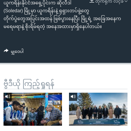
တိုက်ရိုက် လင့်ခ်
အ
ယူကရိန်းနိုင်ငံအရှေ့ပိုင်းက ဆိုလီဒါ
သုတပဒေသာ အင်္ဂလိပ်စာ
ညွန်း
Learning English
(Soledar) မြို့မှာ ယူကရိန်းနဲ့ ရုရှားတပ်ဖွဲ့တွေ
စာမျက်နှာ
တိုက်ပွဲတွေအပြင်းအထန် ဖြစ်ပွားနေပြီး မြို့ရဲ့ အခြေအနေက
သို့
ဗွီအိုအေ လူမှုကွန်ယက်များ
မရေမရာနဲ့ စိုးရိမ်ရတဲ့ အနေအထားမှာရှိနေပါတယ်။
ကျော်
ကြည့်
ရန်
မျှဝေပါ
ဘာသာစကားများ
ရှာဖွေ
ရန်
နေရာ
သို့
ဗွီဒီယို ကြည့်ရှုရန်
ကျော်
ရန်