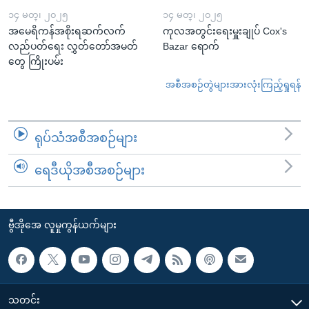
၁၄ မတ္၊ ၂၀၂၅
၁၄ မတ္၊ ၂၀၂၅
အမေရိကန်အစိုးရဆက်လက်
ကုလအတွင်းရေးမှူးချုပ် Cox's
လည်ပတ်ရေး လွှတ်တော်အမတ်
Bazar ရောက်
တွေ ကြိုးပမ်း
အစီအစဉ်တွဲများအားလုံးကြည့်ရှုရန်
ရုပ်သံအစီအစဉ်များ
ရေဒီယိုအစီအစဉ်များ
ဗွီအိုအေ လူမှုကွန်ယက်များ
သတင်း