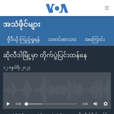
သုံး
ရ
လွယ်ကူ
အသံဖိုင်များ
မူလစာမျက်နှာ
စေ
မြန်မာ
ဗွီဒီယို ကြည့်ရှုရန်
သတင်းစာသား
အကြောင်း
သည့်
ကမ္ဘာ့သတင်းများ
Link
ဆိုလီဒါမြို့မှာ တိုက်ပွဲပြင်းထန်နေ
ဗွီဒီယို
နိုင်ငံတကာ
များ
သတင်းလွတ်လပ်ခွင့်
အမေရိကန်
ပင်မ
၁၂ ဇန္နဝါရီ၊ ၂၀၂၃
ရပ်ဝန်းတခု လမ်းတခု အလွန်
တရုတ်
အကြောင်းအရာ
သို့
အင်္ဂလိပ်စာလေ့လာမယ်
အစ္စရေး-ပါလက်စတိုင်း
ကျော်
အပတ်စဉ်ကဏ္ဍများ
အမေရိကန်သုံးအီဒီယံ
No media source currently available
ကြည့်
ရေဒီယိုနှင့်ရုပ်သံ အချက်အလက်များ
မကြေးမုံရဲ့ အင်္ဂလိပ်စာ
ရေဒီယို
ရန်
0:00
0:46
ပင်မ
ရေဒီယို/တီဗွီအစီအစဉ်
ရုပ်ရှင်ထဲက အင်္ဂလိပ်စာ
တီဗွီ