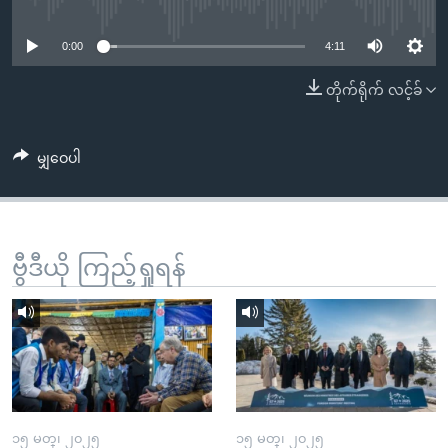
No media source currently available
အ
သုတပဒေသာ အင်္ဂလိပ်စာ
ညွန်း
Learning English
0:00
4:11
စာမျက်နှာ
သို့
ဗွီအိုအေ လူမှုကွန်ယက်များ
တိုက်ရိုက် လင့်ခ်
ကျော်
ကြည့်
မျှဝေပါ
ရန်
ဘာသာစကားများ
ရှာဖွေ
ရန်
နေရာ
ဗွီဒီယို ကြည့်ရှုရန်
သို့
ကျော်
ရန်
၁၅ မတ္၊ ၂၀၂၅
၁၅ မတ္၊ ၂၀၂၅