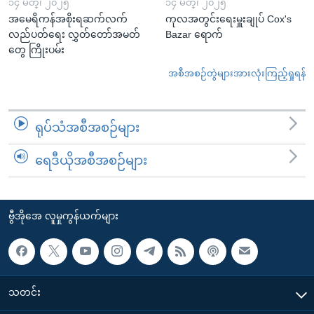
၁၄ မတ္၊ ၂၀၂၅
၁၄ မတ္၊ ၂၀၂၅
အမေရိကန်အစိုးရဆက်လက်
ကုလအတွင်းရေးမှူးချုပ် Cox's
လည်ပတ်ရေး လွှတ်တော်အမတ်
Bazar ရောက်
တွေ ကြိုးပမ်း
အစီအစဉ်တွဲများအားလုံးကြည့်ရှုရန်
ရုပ်သံအစီအစဉ်များ
ရေဒီယိုအစီအစဉ်များ
ဗွီအိုအေ လူမှုကွန်ယက်များ
သတင်း