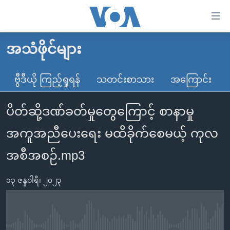
သုံး
ရ
လွယ်ကူ
အသံဖိုင်များ
မူလစာမျက်နှာ
စေ
မြန်မာ
ဗွီဒီယို ကြည့်ရှုရန်
သတင်းစာသား
အကြောင်း
သည့်
ကမ္ဘာ့သတင်းများ
Link
ပိတ်ဆို့ဒဏ်ခတ်မှုတွေကြောင့် စာနာမှု
ဗွီဒီယို
နိုင်ငံတကာ
များ
သတင်းလွတ်လပ်ခွင့်
အမေရိကန်
အကူအညီပေးရေး မထိခိုက်စေမယ့် ကုလ
ပင်မ
ရပ်ဝန်းတခု လမ်းတခု အလွန်
တရုတ်
အကြောင်းအရာ
အစီအစဉ်.mp3
သို့
အင်္ဂလိပ်စာလေ့လာမယ်
အစ္စရေး-ပါလက်စတိုင်း
ကျော်
၁၃ ဇန္နဝါရီ၊ ၂၀၂၃
အပတ်စဉ်ကဏ္ဍများ
အမေရိကန်သုံးအီဒီယံ
ကြည့်
ရေဒီယိုနှင့်ရုပ်သံ အချက်အလက်များ
မကြေးမုံရဲ့ အင်္ဂလိပ်စာ
ရေဒီယို
ရန်
ပင်မ
ရေဒီယို/တီဗွီအစီအစဉ်
ရုပ်ရှင်ထဲက အင်္ဂလိပ်စာ
တီဗွီ