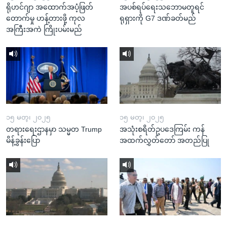
ရိုဟင်ဂျာ အထောက်အပံ့ဖြတ်
အပစ်ရပ်ရေးသဘောမတူရင်
တောက်မှု ဟန့်တားဖို့ ကုလ
ရုရှားကို G7 ဒဏ်ခတ်မည်
အကြီးအကဲ ကြိုးပမ်းမည်
၁၅ မတ္၊ ၂၀၂၅
၁၅ မတ္၊ ၂၀၂၅
တရားရေးဌာနမှာ သမ္မတ Trump
အသုံးစရိတ်ဥပဒေကြမ်း ကန်
မိန့်ခွန်းပြော
အထက်လွှတ်တော် အတည်ပြု