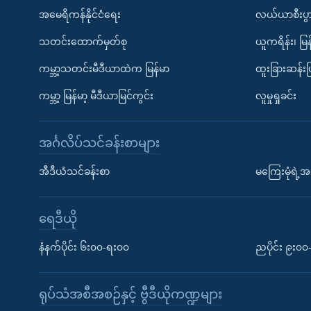
အမေရိကန်နိုင်ငံရေး
လယ်ယာစီးပွ
သတင်းထောက်မှတ်စု
ယူကရိန်း၊ မြန
ကမ္ဘာ့သတင်းမီဒီယာထဲက မြန်မာ
ထူးခြားဆန်း
ကမ္ဘာ့ မြန်မာ့ မီဒီယာမြင်ကွင်း
လူမှုရှုခင်း
အင်္ဂလိပ်သင်ခန်းစာများ
အီဒီယံသင်ခန်းစာ
မကြေးမုံရဲ့အင
ရေဒီယို
နံနက်ပိုင်း ၆း၀၀-ရး၀၀
ညပိုင်း ၉း၀
ရုပ်သံအစီအစဉ်နှင့် ဗွီဒီယိုကဏ္ဍများ