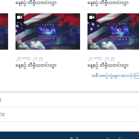
နေ့စဉ် တီဗွီသတင်းလွှာ
နေ့စဉ် တီဗွီသတင်းလွှာ
၂၅ မတ္၊ ၂၀၂၅
၂၄ မတ္၊ ၂၀၂၅
နေ့စဉ် တီဗွီသတင်းလွှာ
နေ့စဉ် တီဗွီသတင်းလွှာ
အစီအစဉ်တွဲများအားလုံးကြည့
း
ား