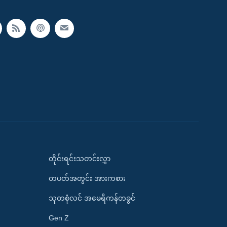
တိုင်းရင်းသတင်းလွှာ
တပတ်အတွင်း အားကစား
သုတစုံလင် အမေရိကန်တခွင်
Gen Z