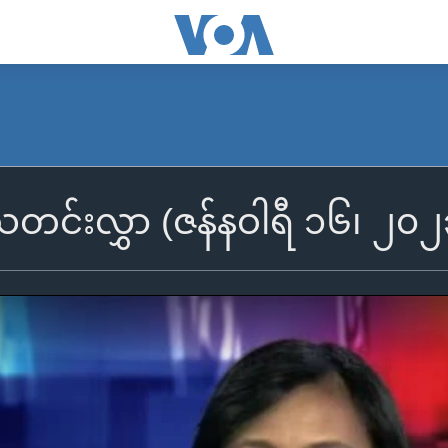
ီသတင်းလွှာ (ဇန်နဝါရီ ၁၆၊ ၂၀၂