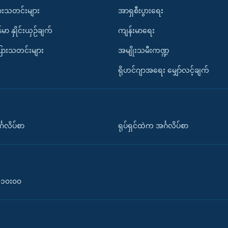
ားသတင်းများ
အာရှစီးပွားရေး
်မာ နှိုင်းယှဉ်ချက်
ကျန်းမာရေး
ပြားသတင်းများ
အမျိုးသမီးကဏ္ဍ
ရိုဟင်ဂျာအရေး မျှော်လင့်ချက်
်္ဂလိပ်စာ
ရုပ်ရှင်ထဲက အင်္ဂလိပ်စာ
၀-၁၀း၀၀