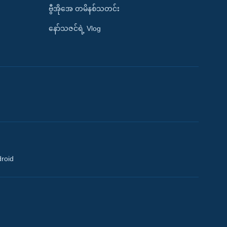
ဗွီအိုအေ တမိနစ်သတင်း
နော်သဇင်ရဲ့ Vlog
droid