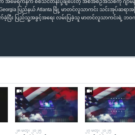
 အမေရိကန်က စစ်သင်တန်းပို့ချပေးတဲ့ အစီအစဉ်အသစ်ကို ဂျာမန
eorgia ပြည်နယ် Atlanta မြို့ မာတင်လူသာကင်း သင်းအုပ်ဆရာအဖြ
်ခဲ့ပြီး ပြည်သူ့အခွင့်အရေး လမ်းပြခဲ့သူ မာတင်လူသာကင်းရဲ့ ဘဝကိ
၂၈ မတ္၊ ၂၀၂၅
၂၇ မတ္၊ ၂၀၂၅