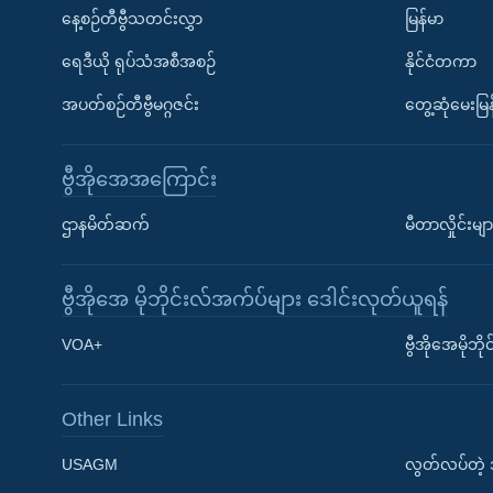
နေ့စဉ်တီဗွီသတင်းလွှာ
မြန်မာ
ရေဒီယို ရုပ်သံအစီအစဉ်
နိုင်ငံတကာ
အပတ်စဉ်တီဗွီမဂ္ဂဇင်း
တွေ့ဆုံမေးမြန
ဗွီအိုအေအကြောင်း
ဌာနမိတ်ဆက်
မီတာလှိုင်းမျာ
ဗွီအိုအေ မိုဘိုင်းလ်အက်ပ်များ ဒေါင်းလုတ်ယူရန်
Learning English
VOA+
ဗွီအိုအေမိုဘ
ဗွီအိုအေ လူမှုကွန်ယက်များ
Other Links
USAGM
လွတ်လပ်တဲ့