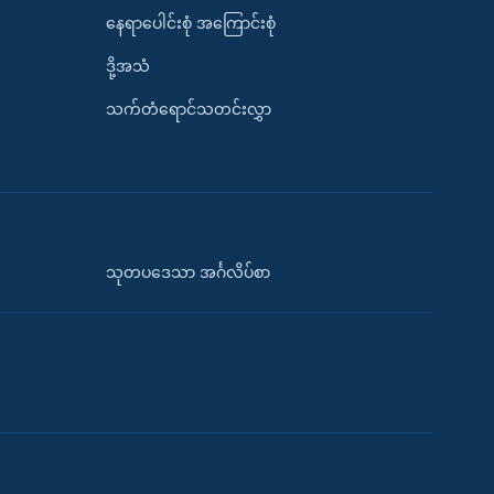
နေရာပေါင်းစုံ အကြောင်းစုံ
ဒို့အသံ
သက်တံရောင်သတင်းလွှာ
သုတပဒေသာ အင်္ဂလိပ်စာ