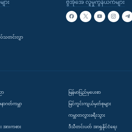
ုများ
ဗွီအိုအေ လူမှုကွန်ယက်များ
းလ်သတင်းလွှာ
ပညာ
မြန်မာပြည်မှပေးစာ
အနာဂတ်ကမ္ဘာ
မြင်ကွင်းကျယ်မှတ်စုများ
ကမ္ဘာတလွှားခရီးသွား
း အားကစား
ဒီသီတင်းပတ် အာရှနိုင်ငံရေး