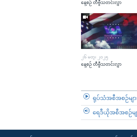
နေ့စဉ် တီဗွီသတင်းလွှာ
၂၆ မတ္၊ ၂၀၂၅
နေ့စဉ် တီဗွီသတင်းလွှာ
ရုပ်သံအစီအစဉ်မျာ
ရေဒီယိုအစီအစဉ်မျ