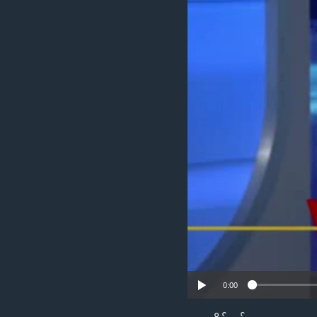
သုတပဒေသာ အင်္ဂလိပ်စာ
အ
ညွန်း
စာမျက်နှာ
သို့
ကျော်
ကြည့်
ရန်
ရှာဖွေ
ရန်
နေရာ
သို့
ကျော်
ရန်
0:00