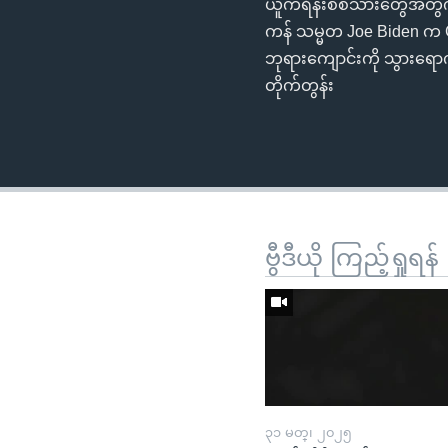
ယူကရိန်းစစ်သားတွေအတွက်
ကန် သမ္မတ Joe Biden က G
ဘုရားကျောင်းကို သွားရောက
တိုက်တွန်း
ဗွီဒီယို ကြည့်ရှုရန်
၃၁ မတ္၊ ၂၀၂၅