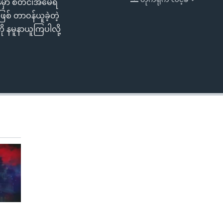
ီမှာ စတင်၊အမေရိ
EMBED
စ် တာဝန်ယူခဲ့တဲ့
ု နမူနာယူကြပါလို့