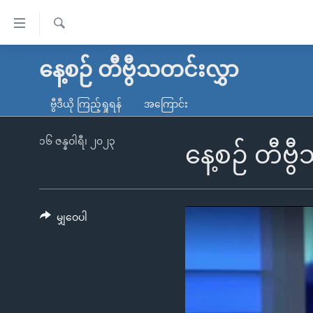
သုံး
ရ
ရှာဖွေ
လွယ်ကူ
မူလစာမျက်နှာ
နေ့စဉ် တီဗွီသတင်းလွှာ
ရ
စေ
မြန်မာ
လာ
ဗွီဒီယို ကြည့်ရှုရန်
အကြောင်း
သည့်
ဒ်
ကမ္ဘာ့သတင်းများ
Link
ဗွီဒီယို
နိုင်ငံတကာ
၁၆ ဇန္နဝါရီ၊ ၂၀၂၃
နေ့စဉ် တီဗွ
များ
သတင်းလွတ်လပ်ခွင့်
အမေရိကန်
ပင်မ
ရပ်ဝန်းတခု လမ်းတခု အလွန်
တရုတ်
အကြောင်းအရာ
အင်္ဂလိပ်စာလေ့လာမယ်
အစ္စရေး-ပါလက်စတိုင်း
မျှဝေပါ
သို့
အပတ်စဉ်ကဏ္ဍများ
အမေရိကန်သုံးအီဒီယံ
ကျော်
ကြည့်
ရေဒီယိုနှင့်ရုပ်သံ အချက်အလက်များ
မကြေးမုံရဲ့ အင်္ဂလိပ်စာ
ရေဒီယို
ရန်
ရေဒီယို/တီဗွီအစီအစဉ်
ရုပ်ရှင်ထဲက အင်္ဂလိပ်စာ
တီဗွီ
ပင်မ