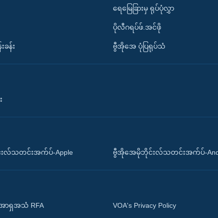
ရေမြေခြားမှ ရုပ်ပုံလွှာ
ပိုလီဂရပ်ဖ်.အင်ဖို
်းခန်း
ဗွီအိုအေ ပုံပြရုပ်သံ
း
ိုင်းလ်သတင်းအက်ပ်-Apple
ဗွီအိုအေမိုဘိုင်းလ်သတင်းအက်ပ်-An
 အာရှအသံ RFA
VOA's Privacy Policy