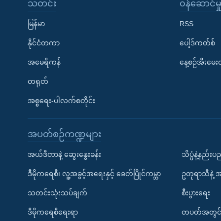
သတင်း
၀န်ဆောင်မှ
မြန်မာ
RSS
နိုင်ငံတကာ
ပေါ့ဒ်ကတ်စ်
အမေရိကန်
နေ့စဉ်အီးမေ
တရုတ်
အစ္စရေး-ပါလက်စတိုင်း
အပတ်စဉ်ကဏ္ဍများ
အယ်ဒီတာနဲ့ ဆွေးနွေးခန်း
သိပ္ပံနဲ့နည်း
ဒီမိုကရေစီ၊ လူ့အခွင့်အရေးနှင့် ခေတ်ပြိုင်ကမ္ဘာ
ဥတုရာသီနဲ့ 
သတင်းသုံးသပ်ချက်
စီးပွားရေး
ဒီမိုကရေစီရေးရာ
တပတ်အတွင်