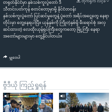
တိုက်ရိုက် လင့်ခ်
အ
တရုတ်နိုင်ငံမှာ နှစ်သစ်ကူးပွဲတော် ဒီ
သုတပဒေသာ အင်္ဂလိပ်စာ
ညွန်း
Learning English
သီတင်းပတ်ကုန် စတင်တော့မှာမို့ နိုင်ငံတဝန်း
စာမျက်နှာ
နှစ်သစ်ကူးပွဲတော် ပြင်ဆင်မှုတွေနဲ့ ပွဲတော် အရိပ်အငွေ့တွေ နေရာ
သို့
ဗွီအိုအေ လူမှုကွန်ယက်များ
တိုင်းမှာ တွေ့နေရပါပြီ။ ယုန်နှစ်ကို ကြိုတဲ့နှစ်မို့ မီးရောင်စုံ အလှ
ကျော်
ဆင်ထားတဲ့ လေထိုးယုန်ရုပ်ကြီးတွေကတော့ မြို့ကြီး နေရာ
ကြည့်
အတော်များများမှာ တွေ့နိုင်ပါတယ်။
ရန်
ဘာသာစကားများ
ရှာဖွေ
ရန်
မျှဝေပါ
နေရာ
သို့
ကျော်
ရန်
ဗွီဒီယို ကြည့်ရှုရန်