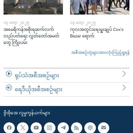
၁၄ မတ္၊ ၂၀၂၅
၁၄ မတ္၊ ၂၀၂၅
အမေရိကန်အစိုးရဆက်လက်
ကုလအတွင်းရေးမှူးချုပ် Cox's
လည်ပတ်ရေး လွှတ်တော်အမတ်
Bazar ရောက်
တွေ ကြိုးပမ်း
အစီအစဉ်တွဲများအားလုံးကြည့်ရှုရန်
ရုပ်သံအစီအစဉ်များ
ရေဒီယိုအစီအစဉ်များ
ဗွီအိုအေ လူမှုကွန်ယက်များ