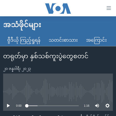
သုံး
ရ
လွယ်ကူ
အသံဖိုင်များ
မူလစာမျက်နှာ
စေ
မြန်မာ
ဗွီဒီယို ကြည့်ရှုရန်
သတင်းစာသား
အကြောင်း
သည့်
ကမ္ဘာ့သတင်းများ
Link
တရုတ်မှာ နှစ်သစ်ကူးပွဲတွေစတင်
ဗွီဒီယို
နိုင်ငံတကာ
များ
သတင်းလွတ်လပ်ခွင့်
အမေရိကန်
ပင်မ
၂၀ ဇန္နဝါရီ၊ ၂၀၂၃
ရပ်ဝန်းတခု လမ်းတခု အလွန်
တရုတ်
အကြောင်းအရာ
သို့
အင်္ဂလိပ်စာလေ့လာမယ်
အစ္စရေး-ပါလက်စတိုင်း
ကျော်
အပတ်စဉ်ကဏ္ဍများ
အမေရိကန်သုံးအီဒီယံ
No media source currently available
ကြည့်
ရေဒီယိုနှင့်ရုပ်သံ အချက်အလက်များ
မကြေးမုံရဲ့ အင်္ဂလိပ်စာ
ရေဒီယို
ရန်
0:00
1:16
ပင်မ
ရေဒီယို/တီဗွီအစီအစဉ်
ရုပ်ရှင်ထဲက အင်္ဂလိပ်စာ
တီဗွီ