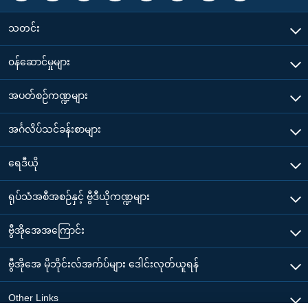
သတင်း
၀န်ဆောင်မှုများ
အပတ်စဉ်ကဏ္ဍများ
အင်္ဂလိပ်သင်ခန်းစာများ
ရေဒီယို
ရုပ်သံအစီအစဉ်နှင့် ဗွီဒီယိုကဏ္ဍများ
ဗွီအိုအေအကြောင်း
ဗွီအိုအေ မိုဘိုင်းလ်အက်ပ်များ ဒေါင်းလုတ်ယူရန်
Other Links