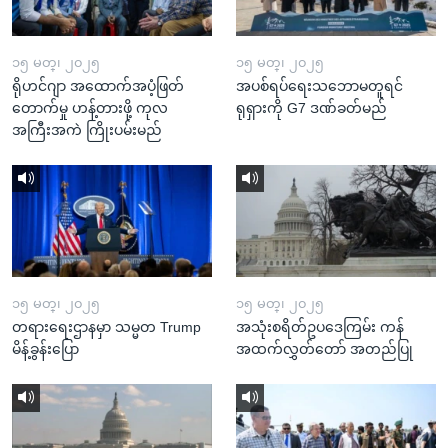
၁၅ မတ္၊ ၂၀၂၅
၁၅ မတ္၊ ၂၀၂၅
ရိုဟင်ဂျာ အထောက်အပံ့ဖြတ်
အပစ်ရပ်ရေးသဘောမတူရင်
တောက်မှု ဟန့်တားဖို့ ကုလ
ရုရှားကို G7 ဒဏ်ခတ်မည်
အကြီးအကဲ ကြိုးပမ်းမည်
၁၅ မတ္၊ ၂၀၂၅
၁၅ မတ္၊ ၂၀၂၅
တရားရေးဌာနမှာ သမ္မတ Trump
အသုံးစရိတ်ဥပဒေကြမ်း ကန်
မိန့်ခွန်းပြော
အထက်လွှတ်တော် အတည်ပြု