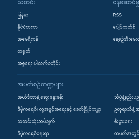
သတင်း
၀န်ဆောင်မှ
မြန်မာ
RSS
နိုင်ငံတကာ
ပေါ့ဒ်ကတ်စ်
အမေရိကန်
နေ့စဉ်အီးမေ
တရုတ်
အစ္စရေး-ပါလက်စတိုင်း
အပတ်စဉ်ကဏ္ဍများ
အယ်ဒီတာနဲ့ ဆွေးနွေးခန်း
သိပ္ပံနဲ့နည်း
ဒီမိုကရေစီ၊ လူ့အခွင့်အရေးနှင့် ခေတ်ပြိုင်ကမ္ဘာ
ဥတုရာသီနဲ့ 
သတင်းသုံးသပ်ချက်
စီးပွားရေး
ဒီမိုကရေစီရေးရာ
တပတ်အတွင်