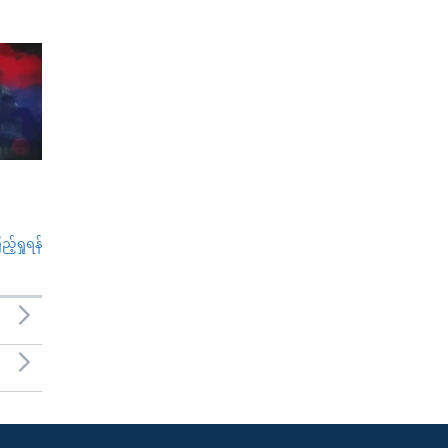
်ရှုရန်