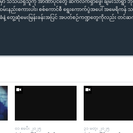
မှာ သံသယရှိသူကို အာဏာပိုင်တွေ ဆက်လက်ရှာဖွေ၊ ချမ်းသာရွာ ဘုရားကျ
း ဝမ်းနည်းစကားပါး၊ စစ်ကောင်စီ ရွေးကောက်ပွဲအပေါ် အမေရိကန
ပင်ခံနဲ့ တွေ့ဆုံမေးမြန်းခန်းအပြင် အပတ်စဉ်ကဏ္ဍတွေကိုလည်း တင်ဆက
၀၁ ဧၿပီ၊ ၂၀၂၅
၃၁ မတ္၊ ၂၀၂၅