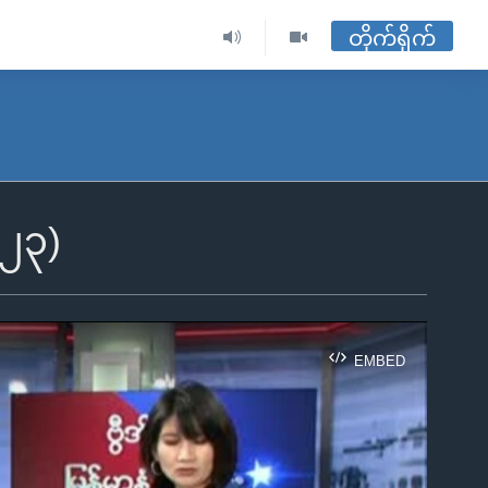
တိုက်ရိုက်
၀၂၃)
EMBED