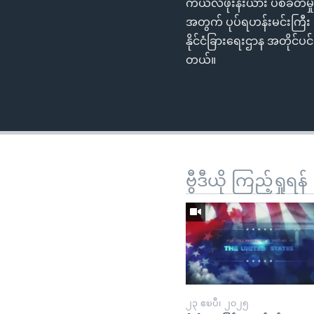
ကယ်လီဖိုးနီးယား ပစ်ခတ်မှု
အတွက် ပုပ်ရဟန်းမင်းကြီ
နိုင်ငံခြားရေးဌာန အတိုင်
တယ်။
ဗွီဒီယို ကြည့်ရှုရန်
၂၃ ဧၿပီ၊ ၂၀၂၅