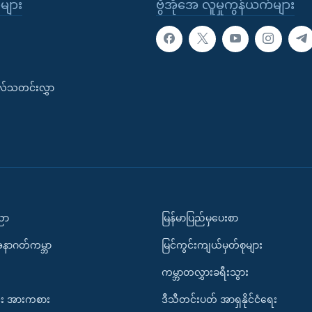
ုများ
ဗွီအိုအေ လူမှုကွန်ယက်များ
းလ်သတင်းလွှာ
ပညာ
မြန်မာပြည်မှပေးစာ
အနာဂတ်ကမ္ဘာ
မြင်ကွင်းကျယ်မှတ်စုများ
ကမ္ဘာတလွှားခရီးသွား
း အားကစား
ဒီသီတင်းပတ် အာရှနိုင်ငံရေး