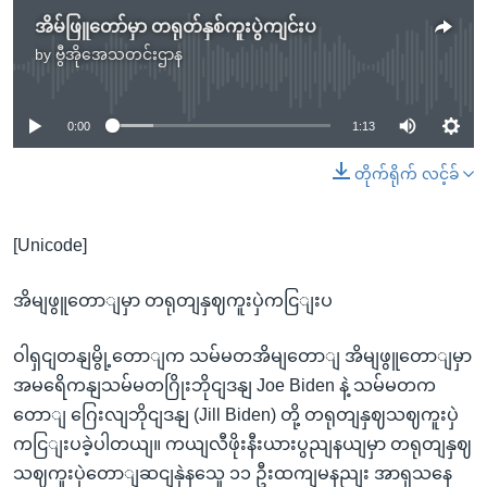
အိမ်ဖြူတော်မှာ တရုတ်နှစ်ကူးပွဲကျင်းပ
by
ဗွီအိုအေသတင်းဌာန
No media source currently available
0:00
1:13
တိုက်ရိုက် လင့်ခ်
[Unicode]
အိမျဖွူတောျမှာ တရုတျနှဈကူးပှဲကငြျးပ
ဝါရှငျတနျမွို့တောျက သမ်မတအိမျတောျ အိမျဖွူတောျမှာ
အမရေိကနျသမ်မတဂြိုးဘိုငျဒနျ Joe Biden နဲ့ သမ်မတက
တောျ ဂြေးလျဘိုငျဒနျ (Jill Biden) တို့ တရုတျနှဈသဈကူးပှဲ
ကငြျးပခဲ့ပါတယျ။ ကယျလီဖိုးနီးယားပွညျနယျမှာ တရုတျနှဈ
သဈကူးပှဲတောျဆငျနှဲနသေူ ၁၁ ဦးထကျမနညျး အာရှသနေ