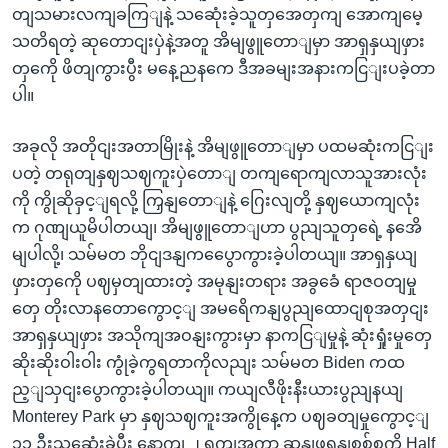
တျသမားလကျခကြျနဲ့ သဆေုံးခဲ့သူတှအေတှကျ အောကျမေ့
သတိရတဲ့ ဆုတောငျးပှဲနဲ့အတူ အိမျဖွူတောျမှာ အာရှနှယျဖှား
တှကေို ဖိတျကွားပွီး မနေ့ညနကေ ဒီအခမျးအနားကငြျးပခဲ့တာ
ပါ။
အခုလို အတိုငျးအတာမြိုးနဲ့ အိမျဖွူတောျမှာ ပထမဆုံးကငြျး
ပတဲ့ တရုတျနှဈသဈကူးပှဲတောျ တကျရောကျလာသူအားလုံး
ကို ကွိုဆိုခှင့ျရလို့ ကြှနျတောျနဲ့ ဂြေးလျတို့ နှဈယောကျလုံး
က ဂုဏျယူမိပါတယျ၊ အိမျဖွူတောျဟာ ပွညျသူတှရေဲ့ နအေိ
မျပါလို့၊ သမ်မတ ဘိုငျဒနျကပွေောကွားခဲ့ပါတယျ။ အာရှနှယျ
ဖှားတှကေို ပဈမှတျထားတဲ့ အမုနျးတရား အခွခေံ ရာဇဝတျမှု
တှေ တိုးလာနတောကွောင့ျ အမရေိကနျပွညျထောငျစုအတှငျး
အာရှနှယျဖှား အသိုကျအဝနျးကွားမှာ နာကငြျမှုနဲ့ ဆုံးရှုံးမှုတှေ
ဆိုးဆိုးဝါးဝါး ကွုံခဲ့ကွရတာကိုလညျး သမ်မတ Biden ကထ
ည့ျသှငျးပွောကွားခဲ့ပါတယျ။ ကယျလီဖိုးနီးယားပွညျနယျ
Monterey Park မှာ နှဈသဈကူးအကွိုနေ့က ပဈခတျမှုကွောင့ျ
၁၁ ဦးသဆေုံးခဲ့ပွီး နောကျ ၂ ရကျအကွာ ဆနျဖရနျစစ်စကို Half