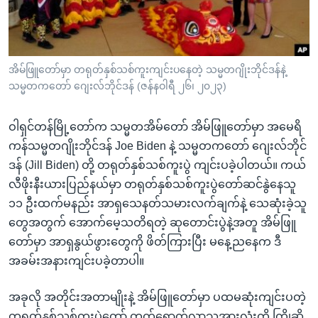
အ
သုတပဒေသာ အင်္ဂလိပ်စာ
ညွန်း
Learning English
စာမျက်နှာ
သို့
ဗွီအိုအေ လူမှုကွန်ယက်များ
အိမ်ဖြူတော်မှာ တရုတ်နှစ်သစ်ကူးကျင်းပနေတဲ့ သမ္မတဂျိုးဘိုင်ဒန်နဲ့
ကျော်
သမ္မတကတော် ဂျေးလ်ဘိုင်ဒန် (ဇန်နဝါရီ ၂၆၊ ၂၀၂၃)
ကြည့်
ရန်
ဝါရှင်တန်မြို့တော်က သမ္မတအိမ်တော် အိမ်ဖြူတော်မှာ အမေရိ
ဘာသာစကားများ
ရှာဖွေ
ကန်သမ္မတဂျိုးဘိုင်ဒန် Joe Biden နဲ့ သမ္မတကတော် ဂျေးလ်ဘိုင်
ရန်
ဒန် (Jill Biden) တို့ တရုတ်နှစ်သစ်ကူးပွဲ ကျင်းပခဲ့ပါတယ်။ ကယ်
နေရာ
လီဖိုးနီးယားပြည်နယ်မှာ တရုတ်နှစ်သစ်ကူးပွဲတော်ဆင်နွဲနေသူ
သို့
၁၁ ဦးထက်မနည်း အာရှသေနတ်သမားလက်ချက်နဲ့ သေဆုံးခဲ့သူ
ကျော်
တွေအတွက် အောက်မေ့သတိရတဲ့ ဆုတောင်းပွဲနဲ့အတူ အိမ်ဖြူ
ရန်
တော်မှာ အာရှနွယ်ဖွားတွေကို ဖိတ်ကြားပြီး မနေ့ညနေက ဒီ
အခမ်းအနားကျင်းပခဲ့တာပါ။
အခုလို အတိုင်းအတာမျိုးနဲ့ အိမ်ဖြူတော်မှာ ပထမဆုံးကျင်းပတဲ့
တရုတ်နှစ်သစ်ကူးပွဲတော် တက်ရောက်လာသူအားလုံးကို ကြိုဆို