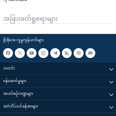
အခြားဖတ်ရှုစရာများ
ဗွီအိုအေ လူမှုကွန်ယက်များ
သတင်း
၀န်ဆောင်မှုများ
အပတ်စဉ်ကဏ္ဍများ
အင်္ဂလိပ်သင်ခန်းစာများ