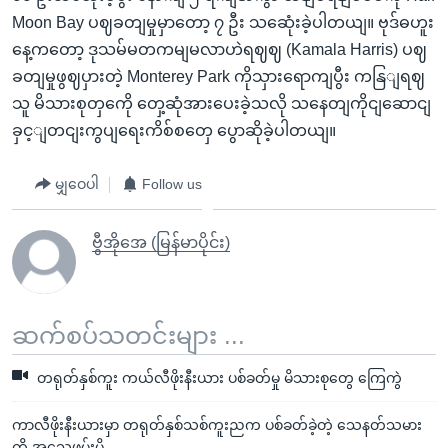
Moon Bay ပဈခတျမှုမှာတော့ ၇ ဦး သဆေုံးခဲ့ပါတယျ။ ဗုဒ်ဓဟူး
နေ့ကတော့ ဒုသမ်မတကမျမလာဟဲရဈဈ (Kamala Harris) ပဈ
ခတျမှုဖွဈပှားတဲ့ Monterey Park ကိုသှားရောကျပွီး ကနြျရဈ
သူ မိသားစုတှကေို တှေ့ဆုံအားပေးခဲ့သလို သနေတျကိုငျဆောငျ
ခှင့ျတငျးကွပျရေးကိစ်စတှေ ပွောဆိုခဲ့ပါတယျ။
မျှဝေပါ
Follow us
ဗွီအိုအေ (မြန်မာပိုင်း)
ဆက်စပ်သတင်းများ ...
တရုတ်နှစ်ကူး ကယ်လီဖိုးနီးယား ပစ်ခတ်မှု မိသားစုတွေ ကြေကွဲ
ကာလီဖိုးနီးယားမှာ တရုတ်နှစ်သစ်ကူးညက ပစ်ခတ်ခဲ့တဲ့ သေနတ်သမား
ကို အသေဖမ်းမိ