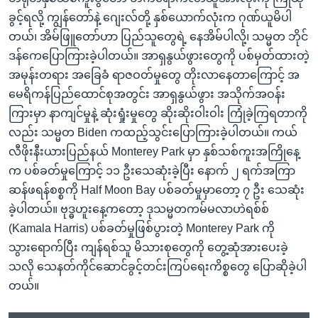
ခွင့်ရလို့ ကျွန်တော်နဲ့ ဂျေးလ်တို့ နှစ်ယောက်လုံးက ဂုဏ်ယူမိပါ
တယ်၊ အိမ်ဖြူတော်ဟာ ပြည်သူတွေရဲ့ နေအိမ်ပါလို့၊ သမ္မတ ဘိုင်
ဒန်ကေပြောကြားခဲ့ပါတယ်။ အာရှနွယ်ဖွားတွေကို ပစ်မှတ်ထားတဲ့
အမုန်းတရား အခြေခံ ရာဇဝတ်မှုတွေ တိုးလာနေတာကြောင့် အ
မေရိကန်ပြည်ထောင်စုအတွင်း အာရှနွယ်ဖွား အသိုက်အဝန်း
ကြားမှာ နာကျင်မှုနဲ့ ဆုံးရှုံးမှုတွေ ဆိုးဆိုးဝါးဝါး ကြုံခဲ့ကြရတာကို
လည်း သမ္မတ Biden ကထည့်သွင်းပြောကြားခဲ့ပါတယ်။ ကယ်
လီဖိုးနီးယားပြည်နယ် Monterey Park မှာ နှစ်သစ်ကူးအကြိုနေ့
က ပစ်ခတ်မှုကြောင့် ၁၁ ဦးသေဆုံးခဲ့ပြီး နောက် ၂ ရက်အကြာ
ဆန်ဖရန်စစ္စကို Half Moon Bay ပစ်ခတ်မှုမှာတော့ ၇ ဦး သေဆုံး
ခဲ့ပါတယ်။ ဗုဒ္ဓဟူးနေ့ကတော့ ဒုသမ္မတကမ်မလာဟဲရစ်စ်
(Kamala Harris) ပစ်ခတ်မှုဖြစ်ပွားတဲ့ Monterey Park ကို
သွားရောက်ပြီး ကျန်ရစ်သူ မိသားစုတွေကို တွေ့ဆုံအားပေးခဲ့
သလို သေနတ်ကိုင်ဆောင်ခွင့်တင်းကြပ်ရေးကိစ္စတွေ ပြောဆိုခဲ့ပါ
တယ်။