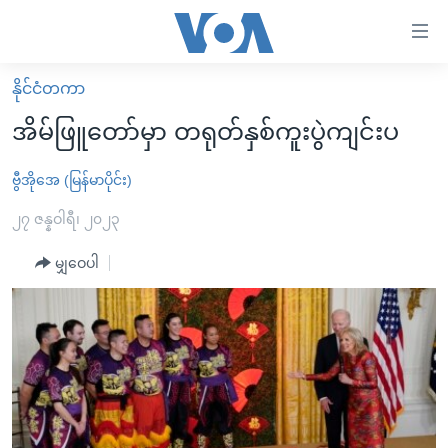
သုံး
ရ
လွယ်ကူ
နိုင်ငံတကာ
မူလစာမျက်နှာ
စေ
အိမ်ဖြူတော်မှာ တရုတ်နှစ်ကူးပွဲကျင်းပ
မြန်မာ
သည့်
ကမ္ဘာ့သတင်းများ
ဗွီအိုအေ (မြန်မာပိုင်း)
Link
ဗွီဒီယို
နိုင်ငံတကာ
၂၇ ဇန္နဝါရီ၊ ၂၀၂၃
များ
သတင်းလွတ်လပ်ခွင့်
အမေရိကန်
မျှဝေပါ
ပင်မ
ရပ်ဝန်းတခု လမ်းတခု အလွန်
တရုတ်
အကြောင်းအရာ
သို့
အင်္ဂလိပ်စာလေ့လာမယ်
အစ္စရေး-ပါလက်စတိုင်း
ကျော်
အပတ်စဉ်ကဏ္ဍများ
အမေရိကန်သုံးအီဒီယံ
ကြည့်
ရေဒီယိုနှင့်ရုပ်သံ အချက်အလက်များ
မကြေးမုံရဲ့ အင်္ဂလိပ်စာ
ရေဒီယို
ရန်
ပင်မ
ရေဒီယို/တီဗွီအစီအစဉ်
ရုပ်ရှင်ထဲက အင်္ဂလိပ်စာ
တီဗွီ