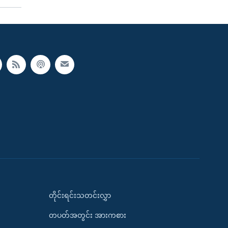
တိုင်းရင်းသတင်းလွှာ
တပတ်အတွင်း အားကစား