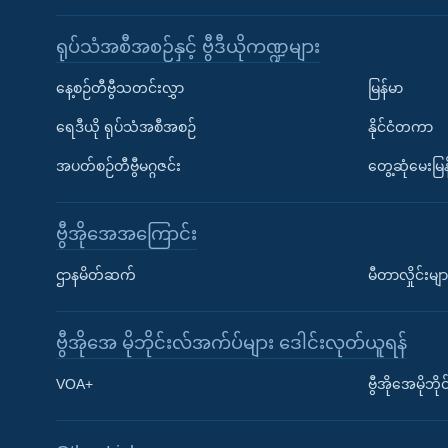
ရုပ်သံအစီအစဉ်နှင့် ဗွီဒီယိုကဏ္ဍများ
နေ့စဉ်တီဗွီသတင်းလွှာ
မြန်မာ
ရေဒီယို ရုပ်သံအစီအစဉ်
နိုင်ငံတကာ
အပတ်စဉ်တီဗွီမဂ္ဂဇင်း
တွေ့ဆုံမေးမြန
ဗွီအိုအေအကြောင်း
ဌာနမိတ်ဆက်
မီတာလှိုင်းမျာ
ဗွီအိုအေ မိုဘိုင်းလ်အက်ပ်များ ဒေါင်းလုတ်ယူရန်
Learning English
VOA+
ဗွီအိုအေမိုဘ
ဗွီအိုအေ လူမှုကွန်ယက်များ