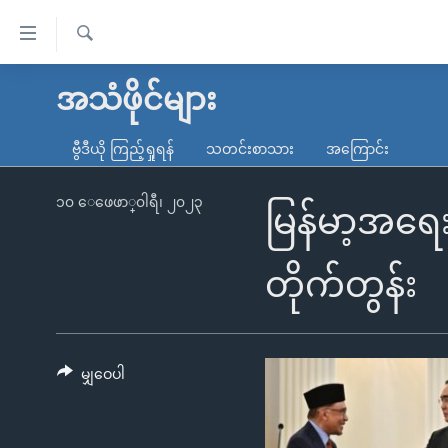
သုံး
ရ
ရှာဖွေ
လွယ်ကူ
မူလစာမျက်နှာ
အသံဖိုင်များ
ရ
စေ
မြန်မာ
လာ
ဗွီဒီယို ကြည့်ရှုရန်
သတင်းစာသား
အကြောင်း
သည့်
ဒ်
ကမ္ဘာ့သတင်းများ
Link
ဗွီဒီယို
နိုင်ငံတကာ
၁၀ ေဖေဖာ္၀ါရီ၊ ၂၀၂၃
မြန်မာ့အရေး 
များ
သတင်းလွတ်လပ်ခွင့်
အမေရိကန်
ပင်မ
ရပ်ဝန်းတခု လမ်းတခု အလွန်
တရုတ်
တိုက်တွန်း
အကြောင်းအရာ
အင်္ဂလိပ်စာလေ့လာမယ်
အစ္စရေး-ပါလက်စတိုင်း
သို့
အပတ်စဉ်ကဏ္ဍများ
အမေရိကန်သုံးအီဒီယံ
ကျော်
ကြည့်
မျှဝေပါ
ရေဒီယိုနှင့်ရုပ်သံ အချက်အလက်များ
မကြေးမုံရဲ့ အင်္ဂလိပ်စာ
ရေဒီယို
ရန်
ရေဒီယို/တီဗွီအစီအစဉ်
ရုပ်ရှင်ထဲက အင်္ဂလိပ်စာ
တီဗွီ
ပင်မ