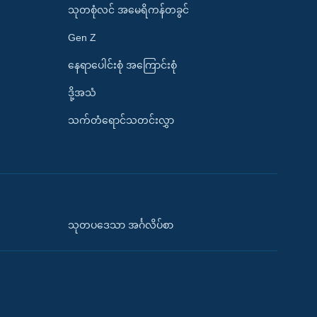
သုတစုံလင် အမေရိကန်တခွင်
Gen Z
နေရာပေါင်းစုံ အကြောင်းစုံ
ဒို့အသံ
သက်တံရောင်သတင်းလွှာ
သုတပဒေသာ အင်္ဂလိပ်စာ