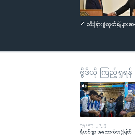
သုတပဒေသာ အင်္ဂလိပ်စာ
အ
ညွန်း
စာမျက်နှာ
သီးခြားခွဲထုတ်၍ နားဆင
သို့
ကျော်
ကြည့်
ရန်
ရှာဖွေ
ရန်
ဗွီဒီယို ကြည့်ရှုရန်
နေရာ
သို့
ကျော်
ရန်
၁၅ မတ္၊ ၂၀၂၅
ရိုဟင်ဂျာ အထောက်အပံ့ဖြတ်