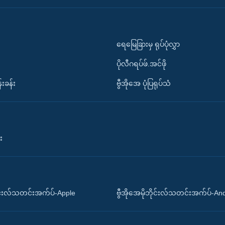
ရေမြေခြားမှ ရုပ်ပုံလွှာ
ပိုလီဂရပ်ဖ်.အင်ဖို
်းခန်း
ဗွီအိုအေ ပုံပြရုပ်သံ
း
ိုင်းလ်သတင်းအက်ပ်-Apple
ဗွီအိုအေမိုဘိုင်းလ်သတင်းအက်ပ်-An