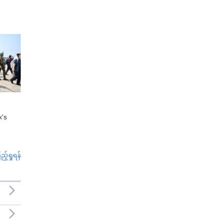
x's
်ရှုရန်