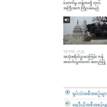
တောက်မှု ဟန့်တားဖို့ ကုလ
အကြီးအကဲ ကြိုးပမ်းမည်
၁၅ မတ္၊ ၂၀၂၅
အသုံးစရိတ်ဥပဒေကြမ်း ကန်
အထက်လွှတ်တော် အတည်ပြု
ရုပ်သံအစီအစဉ်မျာ
ရေဒီယိုအစီအစဉ်မျ