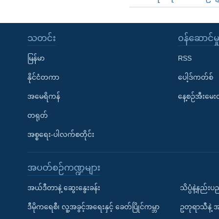
သတင်း
၀န်ဆောင်မှ
မြန်မာ
RSS
နိုင်ငံတကာ
ပေါ့ဒ်ကတ်စ်
အမေရိကန်
နေ့စဉ်အီးမေ
တရုတ်
အစ္စရေး-ပါလက်စတိုင်း
အပတ်စဉ်ကဏ္ဍများ
အယ်ဒီတာနဲ့ ဆွေးနွေးခန်း
သိပ္ပံနဲ့နည်း
ဒီမိုကရေစီ၊ လူ့အခွင့်အရေးနှင့် ခေတ်ပြိုင်ကမ္ဘာ
ဥတုရာသီနဲ့ 