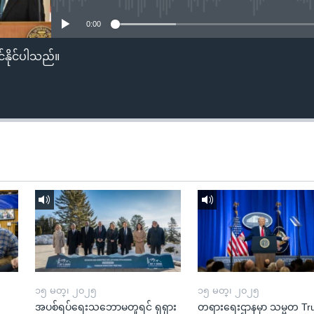
0:00
်နိုင်ပါသည်။
၁၅ မတ္၊ ၂၀၂၅
၁၅ မတ္၊ ၂၀၂၅
အပစ်ရပ်ရေးသဘောမတူရင် ရုရှား
တရားရေးဌာနမှာ သမ္မတ T