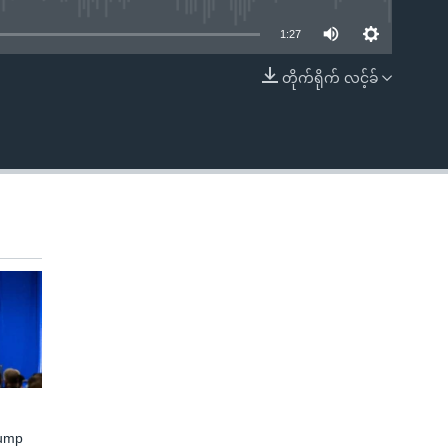
1:27
တိုက်ရိုက် လင့်ခ်
EMBED
rump