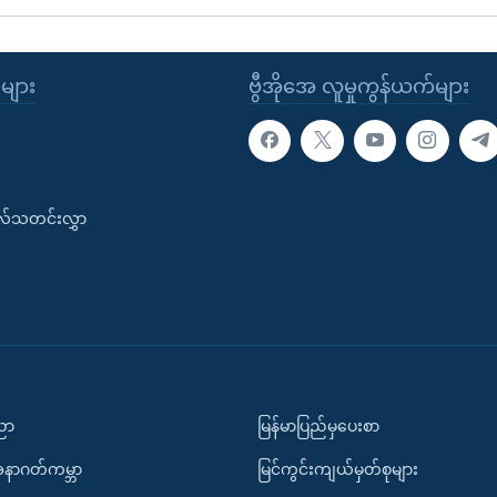
ုများ
ဗွီအိုအေ လူမှုကွန်ယက်များ
းလ်သတင်းလွှာ
ပညာ
မြန်မာပြည်မှပေးစာ
အနာဂတ်ကမ္ဘာ
မြင်ကွင်းကျယ်မှတ်စုများ