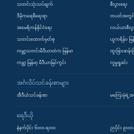
သတင်းသုံးသပ်ချက်
စီးပွားရေး
ဒီမိုကရေစီရေးရာ
တပတ်အတွင်
အမေရိကန်နိုင်ငံရေး
လယ်ယာစီးပွ
သတင်းထောက်မှတ်စု
ယူကရိန်း၊ မြန
ကမ္ဘာ့သတင်းမီဒီယာထဲက မြန်မာ
ထူးခြားဆန်း
ကမ္ဘာ့ မြန်မာ့ မီဒီယာမြင်ကွင်း
လူမှုရှုခင်း
အင်္ဂလိပ်သင်ခန်းစာများ
အီဒီယံသင်ခန်းစာ
မကြေးမုံရဲ့အင
ရေဒီယို
နံနက်ပိုင်း ၆း၀၀-ရး၀၀
ညပိုင်း ၉း၀