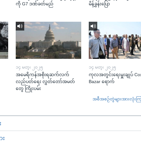
ကို G7 ဒဏ်ခတ်မည်
မိန့်ခွန်းပြော
၁၄ မတ္၊ ၂၀၂၅
၁၄ မတ္၊ ၂၀၂၅
အမေရိကန်အစိုးရဆက်လက်
ကုလအတွင်းရေးမှူးချုပ် Co
လည်ပတ်ရေး လွှတ်တော်အမတ်
Bazar ရောက်
တွေ ကြိုးပမ်း
အစီအစဉ်တွဲများအားလုံးကြည့
း
ား