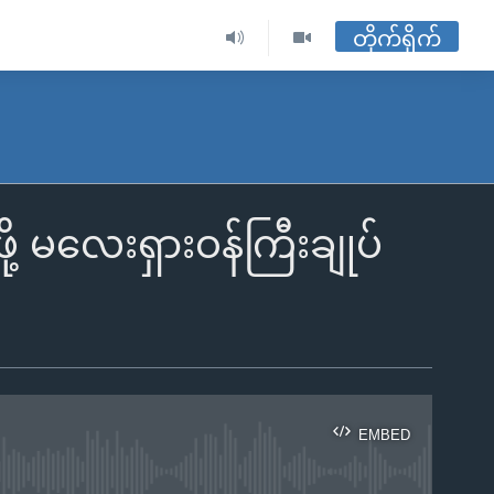
တိုက်ရိုက်
ဖို့ မလေးရှားဝန်ကြီးချုပ်
EMBED
ble