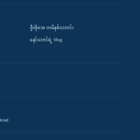
ဗွီအိုအေ တမိနစ်သတင်း
နော်သဇင်ရဲ့ Vlog
droid