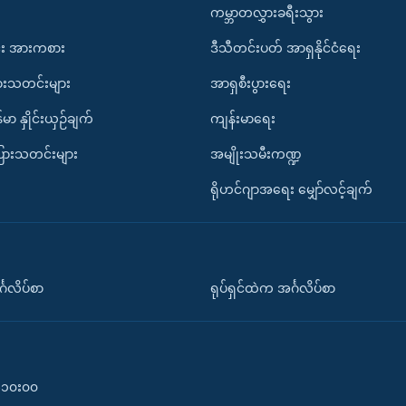
ကမ္ဘာတလွှားခရီးသွား
း အားကစား
ဒီသီတင်းပတ် အာရှနိုင်ငံရေး
ားသတင်းများ
အာရှစီးပွားရေး
်မာ နှိုင်းယှဉ်ချက်
ကျန်းမာရေး
ပြားသတင်းများ
အမျိုးသမီးကဏ္ဍ
ရိုဟင်ဂျာအရေး မျှော်လင့်ချက်
်္ဂလိပ်စာ
ရုပ်ရှင်ထဲက အင်္ဂလိပ်စာ
၀-၁၀း၀၀