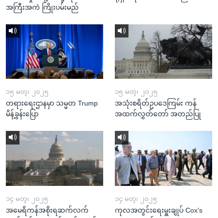
အကြီးအကဲ ကြိုးပမ်းမည်
၁၅ မတ္၊ ၂၀၂၅
၁၅ မတ္၊ ၂၀၂၅
တရားရေးဌာနမှာ သမ္မတ Trump
အသုံးစရိတ်ဥပဒေကြမ်း ကန်
မိန့်ခွန်းပြော
အထက်လွှတ်တော် အတည်ပြု
၁၄ မတ္၊ ၂၀၂၅
၁၄ မတ္၊ ၂၀၂၅
အမေရိကန်အစိုးရဆက်လက်
ကုလအတွင်းရေးမှူးချုပ် Cox's