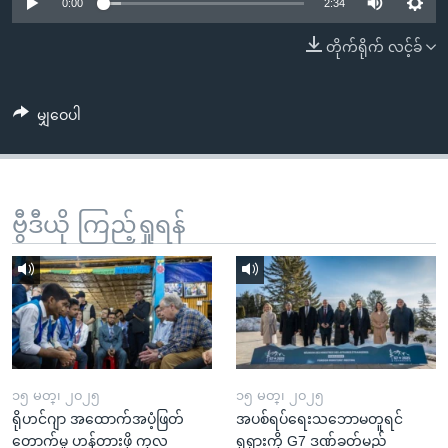
အ
0:00
2:34
သုတပဒေသာ အင်္ဂလိပ်စာ
ညွန်း
Learning English
တိုက်ရိုက် လင့်ခ်
စာမျက်နှာ
သို့
ဗွီအိုအေ လူမှုကွန်ယက်များ
ကျော်
မျှဝေပါ
ကြည့်
ရန်
ဘာသာစကားများ
ရှာဖွေ
ဗွီဒီယို ကြည့်ရှုရန်
ရန်
နေရာ
သို့
ကျော်
ရန်
၁၅ မတ္၊ ၂၀၂၅
၁၅ မတ္၊ ၂၀၂၅
ရိုဟင်ဂျာ အထောက်အပံ့ဖြတ်
အပစ်ရပ်ရေးသဘောမတူရင်
တောက်မှု ဟန့်တားဖို့ ကုလ
ရုရှားကို G7 ဒဏ်ခတ်မည်