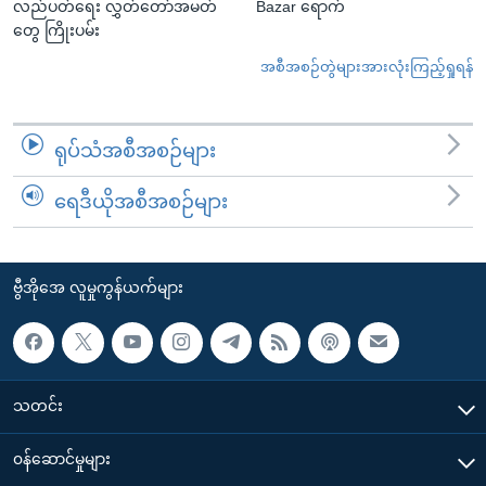
လည်ပတ်ရေး လွှတ်တော်အမတ်
Bazar ရောက်
တွေ ကြိုးပမ်း
အစီအစဉ်တွဲများအားလုံးကြည့်ရှုရန်
ရုပ်သံအစီအစဉ်များ
ရေဒီယိုအစီအစဉ်များ
ဗွီအိုအေ လူမှုကွန်ယက်များ
သတင်း
၀န်ဆောင်မှုများ