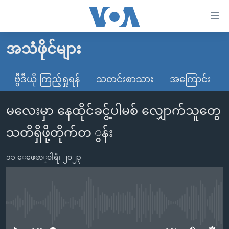
သုံး
ရ
လွယ်ကူ
အသံဖိုင်များ
မူလစာမျက်နှာ
စေ
မြန်မာ
ဗွီဒီယို ကြည့်ရှုရန်
သတင်းစာသား
အကြောင်း
သည့်
ကမ္ဘာ့သတင်းများ
Link
မလေးမှာ နေထိုင်ခငွ့်ပါမစ် လျှောက်သူတွေ
ဗွီဒီယို
နိုင်ငံတကာ
များ
သတင်းလွတ်လပ်ခွင့်
အမေရိကန်
သတိရှိဖို့တိုက်တ ွန်း
ပင်မ
ရပ်ဝန်းတခု လမ်းတခု အလွန်
တရုတ်
အကြောင်းအရာ
၁၁ ေဖေဖာ္၀ါရီ၊ ၂၀၂၃
သို့
အင်္ဂလိပ်စာလေ့လာမယ်
အစ္စရေး-ပါလက်စတိုင်း
ကျော်
အပတ်စဉ်ကဏ္ဍများ
အမေရိကန်သုံးအီဒီယံ
ကြည့်
ရေဒီယိုနှင့်ရုပ်သံ အချက်အလက်များ
မကြေးမုံရဲ့ အင်္ဂလိပ်စာ
ရေဒီယို
ရန်
No media source currently available
ပင်မ
ရေဒီယို/တီဗွီအစီအစဉ်
ရုပ်ရှင်ထဲက အင်္ဂလိပ်စာ
တီဗွီ