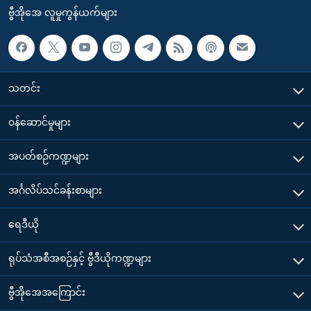
ဗွီအိုအေ လူမှုကွန်ယက်များ
သတင်း
၀န်ဆောင်မှုများ
အပတ်စဉ်ကဏ္ဍများ
အင်္ဂလိပ်သင်ခန်းစာများ
ရေဒီယို
ရုပ်သံအစီအစဉ်နှင့် ဗွီဒီယိုကဏ္ဍများ
ဗွီအိုအေအကြောင်း