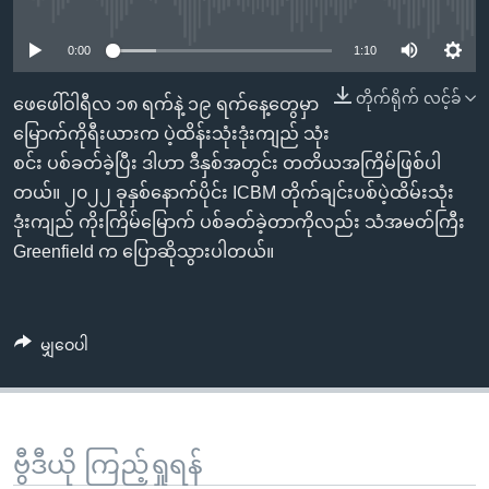
No media source currently available
အ
သုတပဒေသာ အင်္ဂလိပ်စာ
ညွန်း
Learning English
0:00
1:10
စာမျက်နှာ
သို့
ဗွီအိုအေ လူမှုကွန်ယက်များ
တိုက်ရိုက် လင့်ခ်
ဖေဖေါ်ဝါရီလ ၁၈ ရက်နဲ့ ၁၉ ရက်နေ့တွေမှာ
ကျော်
မြောက်ကိုရီးယားက ပဲ့ထိန်းသုံးဒုံးကျည် သုံး
ကြည့်
စင်း ပစ်ခတ်ခဲ့ပြီး ဒါဟာ ဒီနှစ်အတွင်း တတိယအကြိမ်ဖြစ်ပါ
ရန်
တယ်။ ၂၀၂၂ ခုနှစ်နောက်ပိုင်း ICBM တိုက်ချင်းပစ်ပဲ့ထိမ်းသုံး
ဘာသာစကားများ
ရှာဖွေ
ဒုံးကျည် ကိုးကြိမ်မြောက် ပစ်ခတ်ခဲ့တာကိုလည်း သံအမတ်ကြီး
ရန်
Greenfield က ပြောဆိုသွားပါတယ်။
နေရာ
သို့
ကျော်
မျှဝေပါ
ရန်
ဗွီဒီယို ကြည့်ရှုရန်