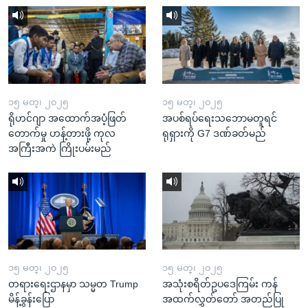
၁၅ မတ္၊ ၂၀၂၅
၁၅ မတ္၊ ၂၀၂၅
ရိုဟင်ဂျာ အထောက်အပံ့ဖြတ်
အပစ်ရပ်ရေးသဘောမတူရင်
တောက်မှု ဟန့်တားဖို့ ကုလ
ရုရှားကို G7 ဒဏ်ခတ်မည်
အကြီးအကဲ ကြိုးပမ်းမည်
၁၅ မတ္၊ ၂၀၂၅
၁၅ မတ္၊ ၂၀၂၅
တရားရေးဌာနမှာ သမ္မတ Trump
အသုံးစရိတ်ဥပဒေကြမ်း ကန်
မိန့်ခွန်းပြော
အထက်လွှတ်တော် အတည်ပြု