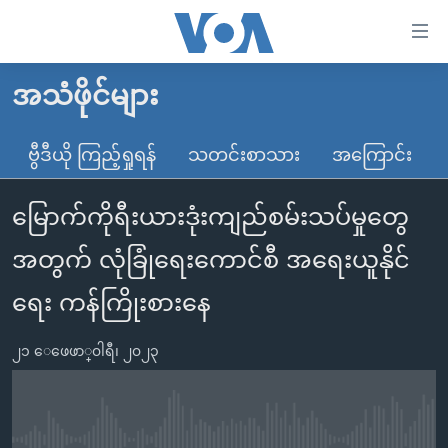
သုံး
ရ
လွယ်ကူ
အသံဖိုင်များ
မူလစာမျက်နှာ
စေ
မြန်မာ
ဗွီဒီယို ကြည့်ရှုရန်
သတင်းစာသား
အကြောင်း
သည့်
ကမ္ဘာ့သတင်းများ
Link
မြောက်ကိုရီးယားဒုံးကျည်စမ်းသပ်မှုတွေ
ဗွီဒီယို
နိုင်ငံတကာ
များ
သတင်းလွတ်လပ်ခွင့်
အမေရိကန်
အတွက် လုံခြုံရေးကောင်စီ အရေးယူနိုင်
ပင်မ
ရပ်ဝန်းတခု လမ်းတခု အလွန်
တရုတ်
အကြောင်းအရာ
ရေး ကန်ကြိုးစားနေ
သို့
အင်္ဂလိပ်စာလေ့လာမယ်
အစ္စရေး-ပါလက်စတိုင်း
ကျော်
၂၁ ေဖေဖာ္၀ါရီ၊ ၂၀၂၃
အပတ်စဉ်ကဏ္ဍများ
အမေရိကန်သုံးအီဒီယံ
ကြည့်
ရေဒီယိုနှင့်ရုပ်သံ အချက်အလက်များ
မကြေးမုံရဲ့ အင်္ဂလိပ်စာ
ရေဒီယို
ရန်
ပင်မ
ရေဒီယို/တီဗွီအစီအစဉ်
ရုပ်ရှင်ထဲက အင်္ဂလိပ်စာ
တီဗွီ