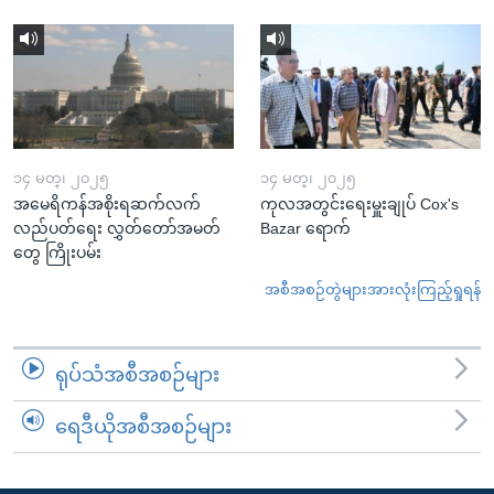
၁၄ မတ္၊ ၂၀၂၅
၁၄ မတ္၊ ၂၀၂၅
အမေရိကန်အစိုးရဆက်လက်
ကုလအတွင်းရေးမှူးချုပ် Cox's
လည်ပတ်ရေး လွှတ်တော်အမတ်
Bazar ရောက်
တွေ ကြိုးပမ်း
အစီအစဉ်တွဲများအားလုံးကြည့်ရှုရန်
ရုပ်သံအစီအစဉ်များ
ရေဒီယိုအစီအစဉ်များ