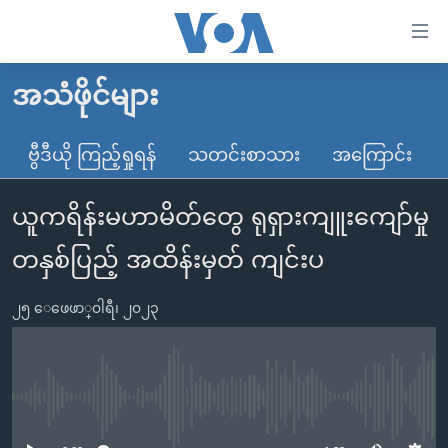
သုံး
ရ
လွယ်ကူ
အသံဖိုင်များ
မူလစာမျက်နှာ
စေ
မြန်မာ
ဗွီဒီယို ကြည့်ရှုရန်
သတင်းစာသား
အကြောင်း
သည့်
ကမ္ဘာ့သတင်းများ
Link
ယူကရိန်းမဟာမိတ်တွေ ရုရှားကျူးကျော်မှု
ဗွီဒီယို
နိုင်ငံတကာ
များ
သတင်းလွတ်လပ်ခွင့်
အမေရိကန်
တနှစ်ပြည့် အထိန်းမှတ် ကျင်းပ
ပင်မ
ရပ်ဝန်းတခု လမ်းတခု အလွန်
တရုတ်
အကြောင်းအရာ
၂၅ ေဖေဖာ္၀ါရီ၊ ၂၀၂၃
သို့
အင်္ဂလိပ်စာလေ့လာမယ်
အစ္စရေး-ပါလက်စတိုင်း
ကျော်
အပတ်စဉ်ကဏ္ဍများ
အမေရိကန်သုံးအီဒီယံ
ကြည့်
ရေဒီယိုနှင့်ရုပ်သံ အချက်အလက်များ
မကြေးမုံရဲ့ အင်္ဂလိပ်စာ
ရေဒီယို
ရန်
No media source currently available
ပင်မ
ရေဒီယို/တီဗွီအစီအစဉ်
ရုပ်ရှင်ထဲက အင်္ဂလိပ်စာ
တီဗွီ