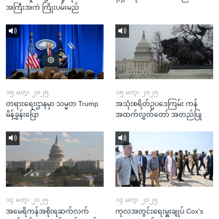
အကြီးအကဲ ကြိုးပမ်းမည်
၁၅ မတ္၊ ၂၀၂၅
၁၅ မတ္၊ ၂၀၂၅
တရားရေးဌာနမှာ သမ္မတ Trump
အသုံးစရိတ်ဥပဒေကြမ်း ကန်
မိန့်ခွန်းပြော
အထက်လွှတ်တော် အတည်ပြု
၁၄ မတ္၊ ၂၀၂၅
၁၄ မတ္၊ ၂၀၂၅
အမေရိကန်အစိုးရဆက်လက်
ကုလအတွင်းရေးမှူးချုပ် Cox's