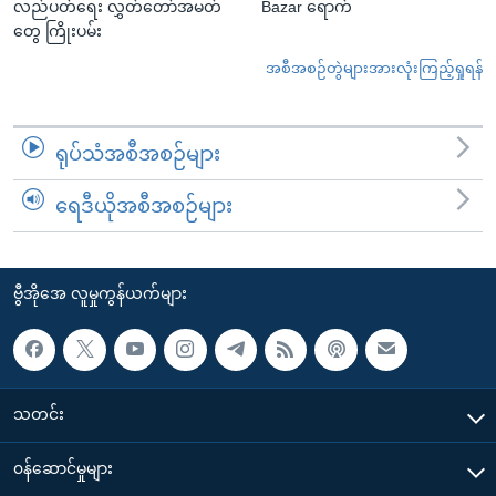
လည်ပတ်ရေး လွှတ်တော်အမတ်
Bazar ရောက်
တွေ ကြိုးပမ်း
အစီအစဉ်တွဲများအားလုံးကြည့်ရှုရန်
ရုပ်သံအစီအစဉ်များ
ရေဒီယိုအစီအစဉ်များ
ဗွီအိုအေ လူမှုကွန်ယက်များ
သတင်း
၀န်ဆောင်မှုများ