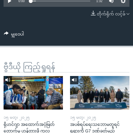
အ
0:00
1:32
သုတပဒေသာ အင်္ဂလိပ်စာ
ညွန်း
Learning English
တိုက်ရိုက် လင့်ခ်
စာမျက်နှာ
သို့
ဗွီအိုအေ လူမှုကွန်ယက်များ
ကျော်
မျှဝေပါ
ကြည့်
ရန်
ဘာသာစကားများ
ရှာဖွေ
ဗွီဒီယို ကြည့်ရှုရန်
ရန်
နေရာ
သို့
ကျော်
ရန်
၁၅ မတ္၊ ၂၀၂၅
၁၅ မတ္၊ ၂၀၂၅
ရိုဟင်ဂျာ အထောက်အပံ့ဖြတ်
အပစ်ရပ်ရေးသဘောမတူရင်
တောက်မှု ဟန့်တားဖို့ ကုလ
ရုရှားကို G7 ဒဏ်ခတ်မည်