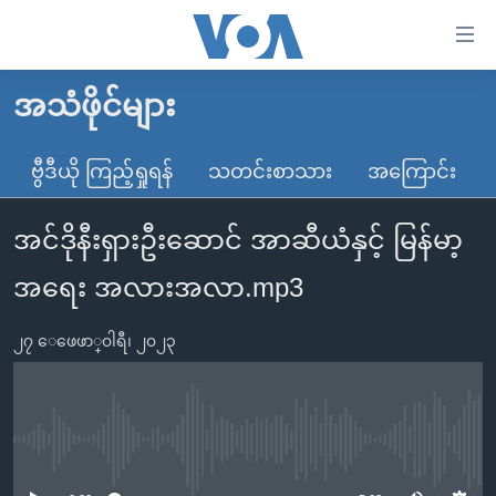
သုံး
ရ
လွယ်ကူ
အသံဖိုင်များ
မူလစာမျက်နှာ
စေ
မြန်မာ
ဗွီဒီယို ကြည့်ရှုရန်
သတင်းစာသား
အကြောင်း
သည့်
ကမ္ဘာ့သတင်းများ
Link
အင်ဒိုနီးရှားဦးဆောင် အာဆီယံနှင့် မြန်မာ့
ဗွီဒီယို
နိုင်ငံတကာ
များ
သတင်းလွတ်လပ်ခွင့်
အမေရိကန်
အရေး အလားအလာ.mp3
ပင်မ
ရပ်ဝန်းတခု လမ်းတခု အလွန်
တရုတ်
အကြောင်းအရာ
၂၇ ေဖေဖာ္၀ါရီ၊ ၂၀၂၃
သို့
အင်္ဂလိပ်စာလေ့လာမယ်
အစ္စရေး-ပါလက်စတိုင်း
ကျော်
အပတ်စဉ်ကဏ္ဍများ
အမေရိကန်သုံးအီဒီယံ
ကြည့်
ရေဒီယိုနှင့်ရုပ်သံ အချက်အလက်များ
မကြေးမုံရဲ့ အင်္ဂလိပ်စာ
ရေဒီယို
ရန်
No media source currently available
ပင်မ
ရေဒီယို/တီဗွီအစီအစဉ်
ရုပ်ရှင်ထဲက အင်္ဂလိပ်စာ
တီဗွီ