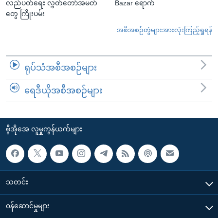
လည်ပတ်ရေး လွှတ်တော်အမတ်
Bazar ရောက်
တွေ ကြိုးပမ်း
အစီအစဉ်တွဲများအားလုံးကြည့်ရှုရန်
ရုပ်သံအစီအစဉ်များ
ရေဒီယိုအစီအစဉ်များ
ဗွီအိုအေ လူမှုကွန်ယက်များ
သတင်း
၀န်ဆောင်မှုများ