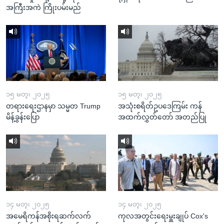
အကြီးအကဲ ကြိုးပမ်းမည်
၁၅ မတ္၊ ၂၀၂၅
၁၅ မတ္၊ ၂၀၂၅
တရားရေးဌာနမှာ သမ္မတ Trump
အသုံးစရိတ်ဥပဒေကြမ်း ကန်
မိန့်ခွန်းပြော
အထက်လွှတ်တော် အတည်ပြု
၁၄ မတ္၊ ၂၀၂၅
၁၄ မတ္၊ ၂၀၂၅
အမေရိကန်အစိုးရဆက်လက်
ကုလအတွင်းရေးမှူးချုပ် Cox's