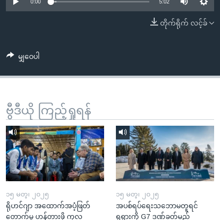
အ
0:00
5:02
သုတပဒေသာ အင်္ဂလိပ်စာ
ညွန်း
Learning English
တိုက်ရိုက် လင့်ခ်
စာမျက်နှာ
သို့
ဗွီအိုအေ လူမှုကွန်ယက်များ
ကျော်
မျှဝေပါ
ကြည့်
ရန်
ဘာသာစကားများ
ရှာဖွေ
ဗွီဒီယို ကြည့်ရှုရန်
ရန်
နေရာ
သို့
ကျော်
ရန်
၁၅ မတ္၊ ၂၀၂၅
၁၅ မတ္၊ ၂၀၂၅
ရိုဟင်ဂျာ အထောက်အပံ့ဖြတ်
အပစ်ရပ်ရေးသဘောမတူရင်
တောက်မှု ဟန့်တားဖို့ ကုလ
ရုရှားကို G7 ဒဏ်ခတ်မည်