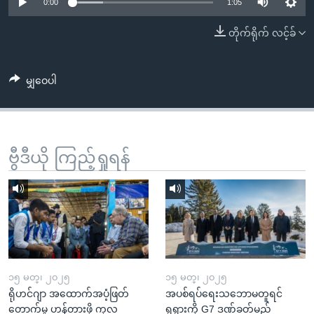
အ
0:00
1:05
သုတပဒေသာ အင်္ဂလိပ်စာ
ညွန်း
Learning English
တိုက်ရိုက် လင့်ခ်
စာမျက်နှာ
သို့
ဗွီအိုအေ လူမှုကွန်ယက်များ
ကျော်
မျှဝေပါ
ကြည့်
ရန်
ဘာသာစကားများ
ရှာဖွေ
ဗွီဒီယို ကြည့်ရှုရန်
ရန်
နေရာ
သို့
ကျော်
ရန်
၁၅ မတ္၊ ၂၀၂၅
၁၅ မတ္၊ ၂၀၂၅
ရိုဟင်ဂျာ အထောက်အပံ့ဖြတ်
အပစ်ရပ်ရေးသဘောမတူရင်
တောက်မှု ဟန့်တားဖို့ ကုလ
ရုရှားကို G7 ဒဏ်ခတ်မည်