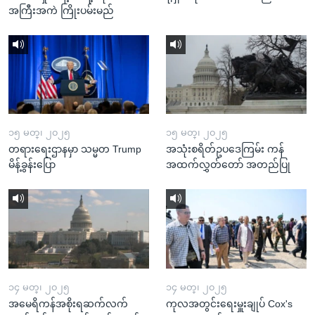
အကြီးအကဲ ကြိုးပမ်းမည်
၁၅ မတ္၊ ၂၀၂၅
၁၅ မတ္၊ ၂၀၂၅
တရားရေးဌာနမှာ သမ္မတ Trump
အသုံးစရိတ်ဥပဒေကြမ်း ကန်
မိန့်ခွန်းပြော
အထက်လွှတ်တော် အတည်ပြု
၁၄ မတ္၊ ၂၀၂၅
၁၄ မတ္၊ ၂၀၂၅
အမေရိကန်အစိုးရဆက်လက်
ကုလအတွင်းရေးမှူးချုပ် Cox's