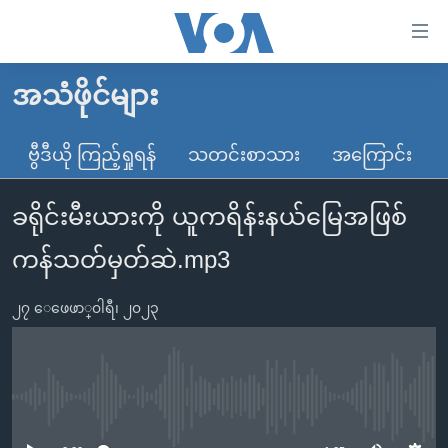
သုံး
ရ
လွယ်ကူ
အသံဖိုင်များ
မူလစာမျက်နှာ
စေ
မြန်မာ
ဗွီဒီယို ကြည့်ရှုရန်
သတင်းစာသား
အကြောင်း
သည့်
ကမ္ဘာ့သတင်းများ
Link
ခရိုင်းမီးယားကို ယူကရိန်းနယ်မြေအဖြစ်
ဗွီဒီယို
နိုင်ငံတကာ
များ
သတင်းလွတ်လပ်ခွင့်
အမေရိကန်
ကန်သတ်မှတ်ဆဲ.mp3
ပင်မ
ရပ်ဝန်းတခု လမ်းတခု အလွန်
တရုတ်
အကြောင်းအရာ
၂၇ ေဖေဖာ္၀ါရီ၊ ၂၀၂၃
သို့
အင်္ဂလိပ်စာလေ့လာမယ်
အစ္စရေး-ပါလက်စတိုင်း
ကျော်
အပတ်စဉ်ကဏ္ဍများ
အမေရိကန်သုံးအီဒီယံ
ကြည့်
ရေဒီယိုနှင့်ရုပ်သံ အချက်အလက်များ
မကြေးမုံရဲ့ အင်္ဂလိပ်စာ
ရေဒီယို
ရန်
No media source currently available
ပင်မ
ရေဒီယို/တီဗွီအစီအစဉ်
ရုပ်ရှင်ထဲက အင်္ဂလိပ်စာ
တီဗွီ