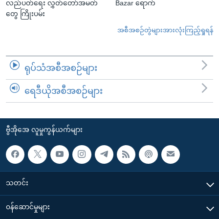
လည်ပတ်ရေး လွှတ်တော်အမတ်
Bazar ရောက်
တွေ ကြိုးပမ်း
အစီအစဉ်တွဲများအားလုံးကြည့်ရှုရန်
ရုပ်သံအစီအစဉ်များ
ရေဒီယိုအစီအစဉ်များ
ဗွီအိုအေ လူမှုကွန်ယက်များ
သတင်း
၀န်ဆောင်မှုများ