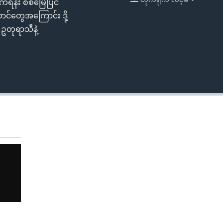
ရိန်း စစ်မြေပြင်
EMBED
ာင်တွေအကြောင်း ဒို့
 ဥတုရာသီနဲ့