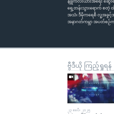
နျူကလီးယားအရေး ဆွေးနွေး
ရှေ့တန်းသွားရောက် စတဲ့ ထ
အသံ၊ ဒီမိုကရေစီ လူ့အခွင့်
အနာဂတ်ကမ္ဘာ အပတ်စဉ်
ဗွီဒီယို ကြည့်ရှုရန်
၂၃ ဧၿပီ၊ ၂၀၂၅