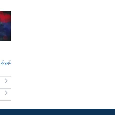
်ရှုရန်