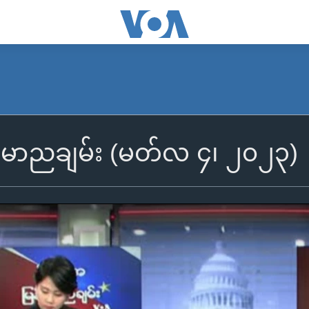
ြန်မာညချမ်း (မတ်လ ၄၊ ၂၀၂၃)