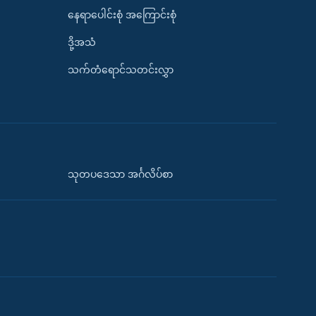
နေရာပေါင်းစုံ အကြောင်းစုံ
ဒို့အသံ
သက်တံရောင်သတင်းလွှာ
သုတပဒေသာ အင်္ဂလိပ်စာ