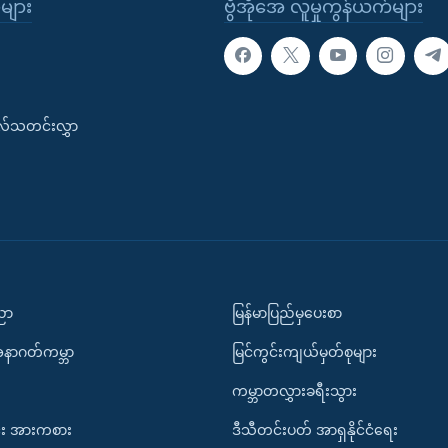
ုများ
ဗွီအိုအေ လူမှုကွန်ယက်များ
းလ်သတင်းလွှာ
ပညာ
မြန်မာပြည်မှပေးစာ
အနာဂတ်ကမ္ဘာ
မြင်ကွင်းကျယ်မှတ်စုများ
ကမ္ဘာတလွှားခရီးသွား
း အားကစား
ဒီသီတင်းပတ် အာရှနိုင်ငံရေး