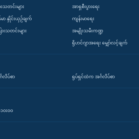
ားသတင်းများ
အာရှစီးပွားရေး
်မာ နှိုင်းယှဉ်ချက်
ကျန်းမာရေး
ပြားသတင်းများ
အမျိုးသမီးကဏ္ဍ
ရိုဟင်ဂျာအရေး မျှော်လင့်ချက်
်္ဂလိပ်စာ
ရုပ်ရှင်ထဲက အင်္ဂလိပ်စာ
၀-၁၀း၀၀