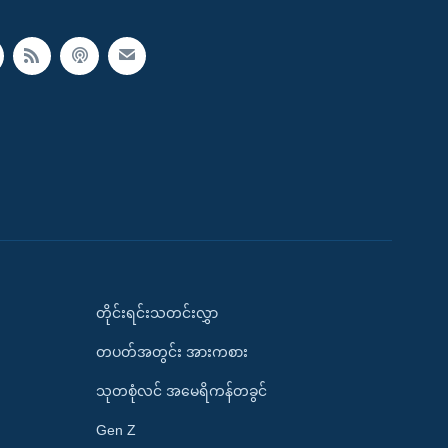
တိုင်းရင်းသတင်းလွှာ
တပတ်အတွင်း အားကစား
သုတစုံလင် အမေရိကန်တခွင်
Gen Z