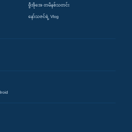
ဗွီအိုအေ တမိနစ်သတင်း
နော်သဇင်ရဲ့ Vlog
droid