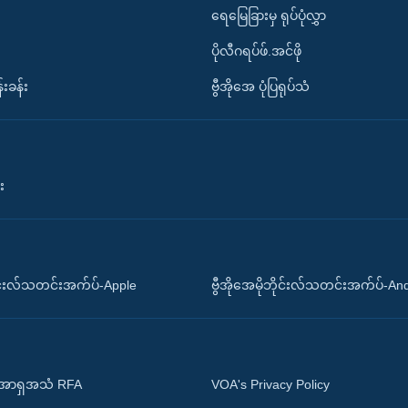
ရေမြေခြားမှ ရုပ်ပုံလွှာ
ပိုလီဂရပ်ဖ်.အင်ဖို
်းခန်း
ဗွီအိုအေ ပုံပြရုပ်သံ
း
ိုင်းလ်သတင်းအက်ပ်-Apple
ဗွီအိုအေမိုဘိုင်းလ်သတင်းအက်ပ်-An
 အာရှအသံ RFA
VOA's Privacy Policy