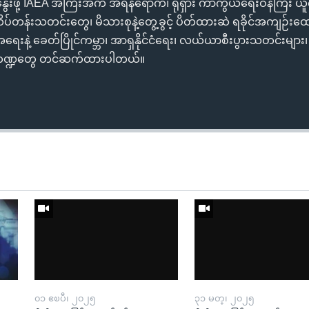
ဖို့ IAEA အကြီးအကဲ အီရန်ရောက်၊ ရုရှား ကာကွယ်ရေးဝန်ကြီး ယူက
ိပ်တန်းသတင်းတွေ၊ မိသားစုနဲ့တွေ့ခွင့် ပိတ်ထားဆဲ ရခိုင်အကျဉ်းထေ
အရေးနဲ့ ခေတ်ပြိုင်ကမ္ဘာ၊ အာရှနိုင်ငံရေး၊ လယ်ယာစီးပွားသတင်းများ၊
ကဏ္ဍတွေ တင်ဆက်ထားပါတယ်။
၀၁ ဧၿပီ၊ ၂၀၂၅
၃၁ မတ္၊ ၂၀၂၅