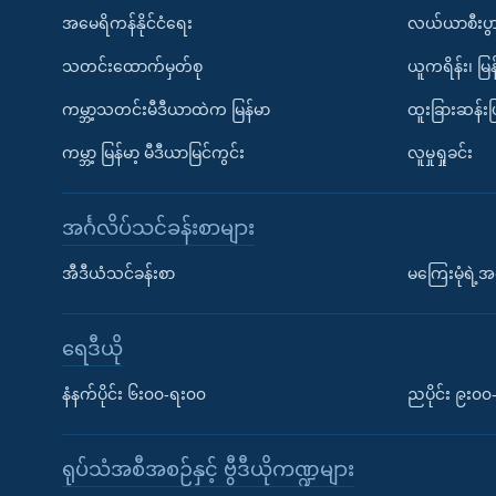
အမေရိကန်နိုင်ငံရေး
လယ်ယာစီးပွ
သတင်းထောက်မှတ်စု
ယူကရိန်း၊ မြန
ကမ္ဘာ့သတင်းမီဒီယာထဲက မြန်မာ
ထူးခြားဆန်း
ကမ္ဘာ့ မြန်မာ့ မီဒီယာမြင်ကွင်း
လူမှုရှုခင်း
အင်္ဂလိပ်သင်ခန်းစာများ
အီဒီယံသင်ခန်းစာ
မကြေးမုံရဲ့အင
ရေဒီယို
နံနက်ပိုင်း ၆း၀၀-ရး၀၀
ညပိုင်း ၉း၀
ရုပ်သံအစီအစဉ်နှင့် ဗွီဒီယိုကဏ္ဍများ