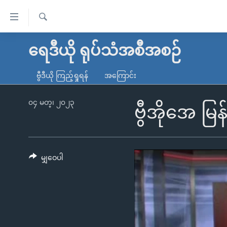
သုံး
ရ
ရှာဖွေ
လွယ်ကူ
မူလစာမျက်နှာ
ရေဒီယို ရုပ်သံအစီအစဉ်
ရ
စေ
မြန်မာ
လာ
ဗွီဒီယို ကြည့်ရှုရန်
အကြောင်း
သည့်
ဒ်
ကမ္ဘာ့သတင်းများ
Link
ဗွီဒီယို
နိုင်ငံတကာ
၀၄ မတ္၊ ၂၀၂၃
ဗွီအိုအေ မ
များ
သတင်းလွတ်လပ်ခွင့်
အမေရိကန်
ပင်မ
ရပ်ဝန်းတခု လမ်းတခု အလွန်
တရုတ်
အကြောင်းအရာ
အင်္ဂလိပ်စာလေ့လာမယ်
အစ္စရေး-ပါလက်စတိုင်း
မျှဝေပါ
သို့
အပတ်စဉ်ကဏ္ဍများ
အမေရိကန်သုံးအီဒီယံ
ကျော်
ကြည့်
ရေဒီယိုနှင့်ရုပ်သံ အချက်အလက်များ
မကြေးမုံရဲ့ အင်္ဂလိပ်စာ
ရေဒီယို
ရန်
ရေဒီယို/တီဗွီအစီအစဉ်
ရုပ်ရှင်ထဲက အင်္ဂလိပ်စာ
တီဗွီ
ပင်မ