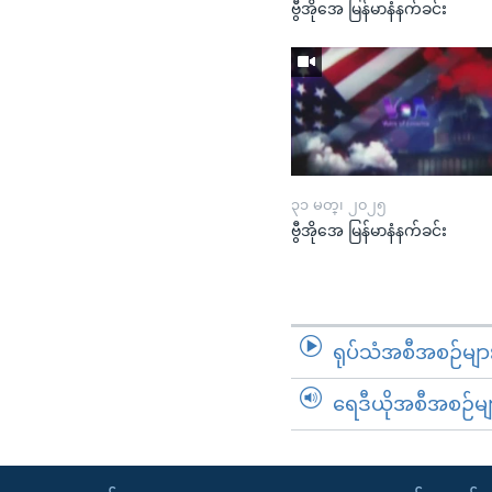
ဗွီအိုအေ မြန်မာနံနက်ခင်း
၃၁ မတ္၊ ၂၀၂၅
ဗွီအိုအေ မြန်မာနံနက်ခင်း
ရုပ်သံအစီအစဉ်မျာ
ရေဒီယိုအစီအစဉ်မျ