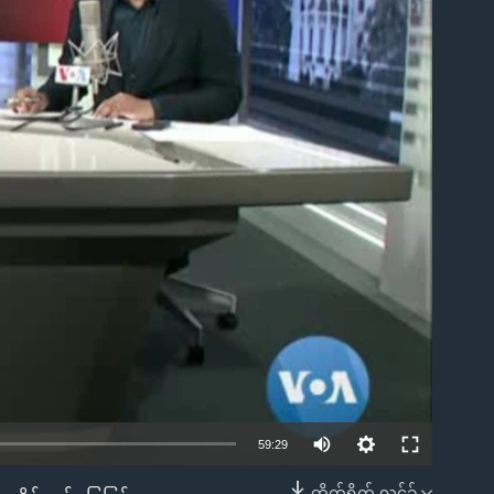
ble
59:29
တိုက်ရိုက် လင့်ခ်