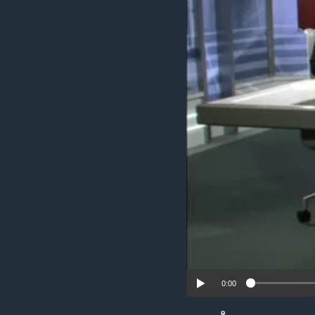
သုတပဒေသာ အင်္ဂလိပ်စာ
အ
ညွန်း
စာမျက်နှာ
သို့
ကျော်
ကြည့်
ရန်
ရှာဖွေ
ရန်
နေရာ
သို့
ကျော်
ရန်
0:00