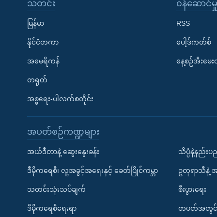
သတင်း
၀န်ဆောင်မှ
မြန်မာ
RSS
နိုင်ငံတကာ
ပေါ့ဒ်ကတ်စ်
အမေရိကန်
နေ့စဉ်အီးမေ
တရုတ်
အစ္စရေး-ပါလက်စတိုင်း
အပတ်စဉ်ကဏ္ဍများ
အယ်ဒီတာနဲ့ ဆွေးနွေးခန်း
သိပ္ပံနဲ့နည်း
ဒီမိုကရေစီ၊ လူ့အခွင့်အရေးနှင့် ခေတ်ပြိုင်ကမ္ဘာ
ဥတုရာသီနဲ့ 
သတင်းသုံးသပ်ချက်
စီးပွားရေး
ဒီမိုကရေစီရေးရာ
တပတ်အတွင်