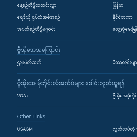
နေ့စဉ်တီဗွီသတင်းလွှာ
မြန်မာ
ရေဒီယို ရုပ်သံအစီအစဉ်
နိုင်ငံတကာ
အပတ်စဉ်တီဗွီမဂ္ဂဇင်း
တွေ့ဆုံမေးမြန
ဗွီအိုအေအကြောင်း
ဌာနမိတ်ဆက်
မီတာလှိုင်းမျာ
ဗွီအိုအေ မိုဘိုင်းလ်အက်ပ်များ ဒေါင်းလုတ်ယူရန်
Learning English
VOA+
ဗွီအိုအေမိုဘ
ဗွီအိုအေ လူမှုကွန်ယက်များ
Other Links
USAGM
လွတ်လပ်တဲ့