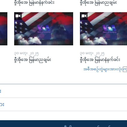
ဗွီအိုအေ မြန်မာနံနက်ခင်း
ဗွီအိုအေ မြန်မာညချမ်း
၃၀ မတ္၊ ၂၀၂၅
၃၀ မတ္၊ ၂၀၂၅
ဗွီအိုအေ မြန်မာညချမ်း
ဗွီအိုအေ မြန်မာနံနက်ခင်း
အစီအစဉ်တွဲများအားလုံးကြည့
း
ား