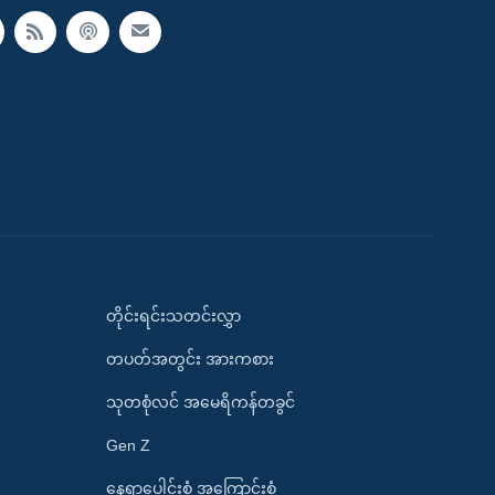
တိုင်းရင်းသတင်းလွှာ
တပတ်အတွင်း အားကစား
သုတစုံလင် အမေရိကန်တခွင်
Gen Z
နေရာပေါင်းစုံ အကြောင်းစုံ