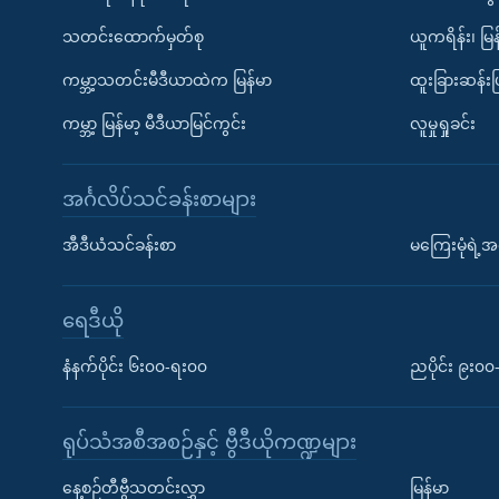
သတင်းထောက်မှတ်စု
ယူကရိန်း၊ မြန
ကမ္ဘာ့သတင်းမီဒီယာထဲက မြန်မာ
ထူးခြားဆန်း
ကမ္ဘာ့ မြန်မာ့ မီဒီယာမြင်ကွင်း
လူမှုရှုခင်း
အင်္ဂလိပ်သင်ခန်းစာများ
အီဒီယံသင်ခန်းစာ
မကြေးမုံရဲ့အင
ရေဒီယို
နံနက်ပိုင်း ၆း၀၀-ရး၀၀
ညပိုင်း ၉း၀
ရုပ်သံအစီအစဉ်နှင့် ဗွီဒီယိုကဏ္ဍများ
နေ့စဉ်တီဗွီသတင်းလွှာ
မြန်မာ