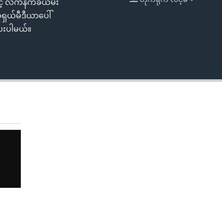
င့် လက်နက်ခဲယမ်း
EMBED
ုရှယ်မီဒီယာပေါ်
ပေးပါမယ်။