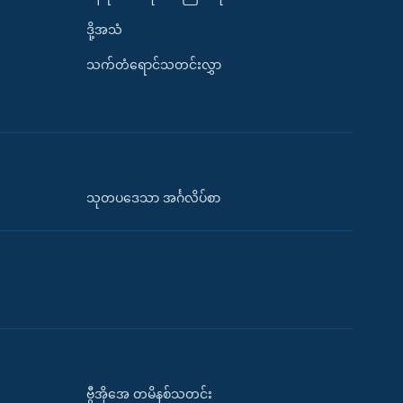
ဒို့အသံ
သက်တံရောင်သတင်းလွှာ
သုတပဒေသာ အင်္ဂလိပ်စာ
ဗွီအိုအေ တမိနစ်သတင်း