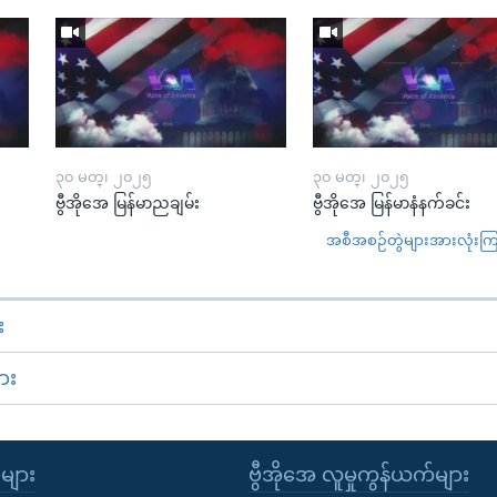
၃၀ မတ္၊ ၂၀၂၅
၃၀ မတ္၊ ၂၀၂၅
ဗွီအိုအေ မြန်မာညချမ်း
ဗွီအိုအေ မြန်မာနံနက်ခင်း
အစီအစဉ်တွဲများအားလုံးကြည့
း
ား
ုများ
ဗွီအိုအေ လူမှုကွန်ယက်များ