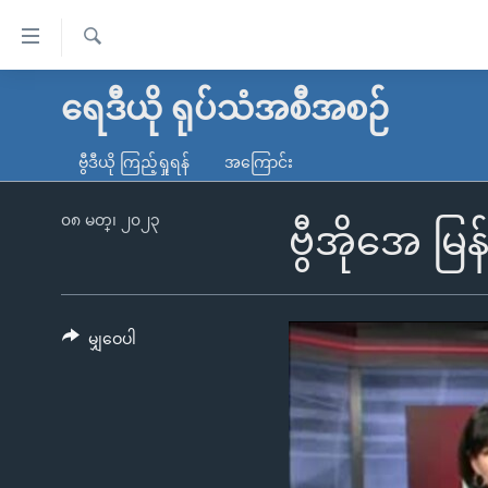
သုံး
ရ
ရှာဖွေ
လွယ်ကူ
မူလစာမျက်နှာ
ရေဒီယို ရုပ်သံအစီအစဉ်
ရ
စေ
မြန်မာ
လာ
ဗွီဒီယို ကြည့်ရှုရန်
အကြောင်း
သည့်
ဒ်
ကမ္ဘာ့သတင်းများ
Link
ဗွီဒီယို
နိုင်ငံတကာ
၀၈ မတ္၊ ၂၀၂၃
ဗွီအိုအေ မ
များ
သတင်းလွတ်လပ်ခွင့်
အမေရိကန်
ပင်မ
ရပ်ဝန်းတခု လမ်းတခု အလွန်
တရုတ်
အကြောင်းအရာ
အင်္ဂလိပ်စာလေ့လာမယ်
အစ္စရေး-ပါလက်စတိုင်း
မျှဝေပါ
သို့
အပတ်စဉ်ကဏ္ဍများ
အမေရိကန်သုံးအီဒီယံ
ကျော်
ကြည့်
ရေဒီယိုနှင့်ရုပ်သံ အချက်အလက်များ
မကြေးမုံရဲ့ အင်္ဂလိပ်စာ
ရေဒီယို
ရန်
ရေဒီယို/တီဗွီအစီအစဉ်
ရုပ်ရှင်ထဲက အင်္ဂလိပ်စာ
တီဗွီ
ပင်မ