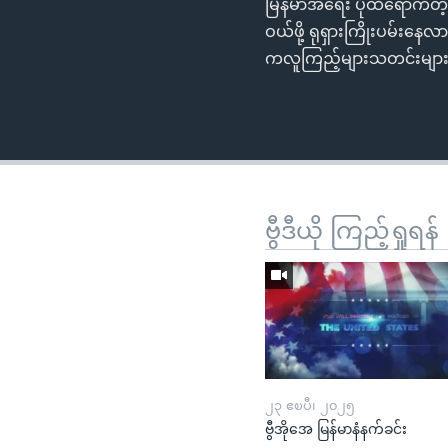
မြန်မာအရေး ပိုထိရောက်တဲ့
ဝယ်ဖို့ ရုရှားကြိုးပမ်းနေ
ကလူကြည့်များသတင်းများ၊ က
ဗွီဒီယို ကြည့်ရှုရန်
၂၃ ဧၿပီ၊ ၂၀၂၅
ဗွီအိုအေ မြန်မာနံနက်ခင်း