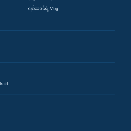
နော်သဇင်ရဲ့ Vlog
droid