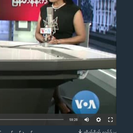
ble
59:28
တိုက်ရိုက် လင့်ခ်