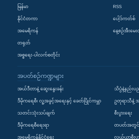
မြန်မာ
RSS
နိုင်ငံတကာ
ပေါ့ဒ်ကတ်စ်
အမေရိကန်
နေ့စဉ်အီးမေ
တရုတ်
အစ္စရေး-ပါလက်စတိုင်း
အပတ်စဉ်ကဏ္ဍများ
အယ်ဒီတာနဲ့ ဆွေးနွေးခန်း
သိပ္ပံနဲ့နည်း
ဒီမိုကရေစီ၊ လူ့အခွင့်အရေးနှင့် ခေတ်ပြိုင်ကမ္ဘာ
ဥတုရာသီနဲ့ 
သတင်းသုံးသပ်ချက်
စီးပွားရေး
ဒီမိုကရေစီရေးရာ
တပတ်အတွင်
အမေရိကန်နိုင်ငံရေး
လယ်ယာစီးပွ