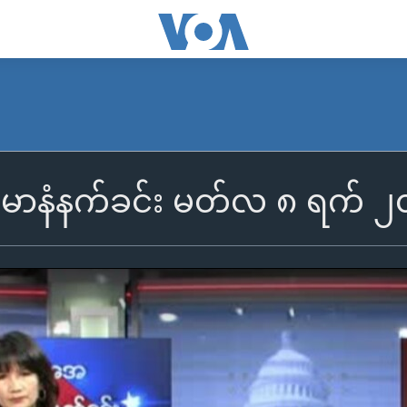
ြန်မာနံနက်ခင်း မတ်လ ၈ ရက် 