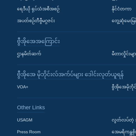
ရေဒီယို ရုပ်သံအစီအစဉ်
နိုင်ငံတကာ
အပတ်စဉ်တီဗွီမဂ္ဂဇင်း
တွေ့ဆုံမေးမြန
ဗွီအိုအေအကြောင်း
ဌာနမိတ်ဆက်
မီတာလှိုင်းမျာ
ဗွီအိုအေ မိုဘိုင်းလ်အက်ပ်များ ဒေါင်းလုတ်ယူရန်
Learning English
VOA+
ဗွီအိုအေမိုဘ
ဗွီအိုအေ လူမှုကွန်ယက်များ
Other Links
USAGM
လွတ်လပ်တဲ့
Press Room
အေမရိကန္အစိ
ဘာသာစကားများ