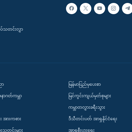
းလ်သတင်းလွှာ
ပညာ
မြန်မာပြည်မှပေးစာ
အနာဂတ်ကမ္ဘာ
မြင်ကွင်းကျယ်မှတ်စုများ
ကမ္ဘာတလွှားခရီးသွား
း အားကစား
ဒီသီတင်းပတ် အာရှနိုင်ငံရေး
ားသတင်းများ
အာရှစီးပွားရေး