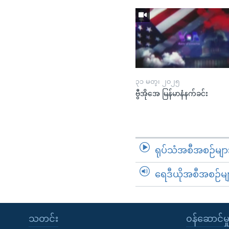
၃၁ မတ္၊ ၂၀၂၅
ဗွီအိုအေ မြန်မာနံနက်ခင်း
ရုပ်သံအစီအစဉ်မျာ
ရေဒီယိုအစီအစဉ်မျ
သတင်း
၀န်ဆောင်မှ