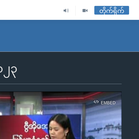
တိုက်ရိုက်
၂၀၂၃
EMBED