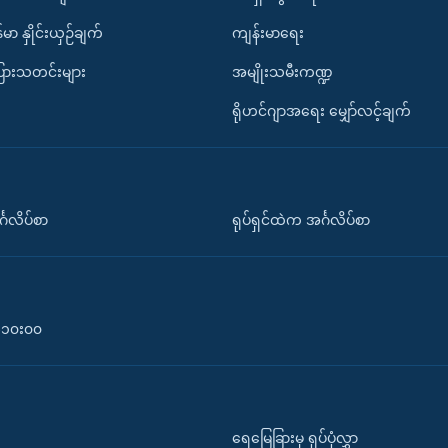
်မာ နှိုင်းယှဉ်ချက်
ကျန်းမာရေး
ပြားသတင်းများ
အမျိုးသမီးကဏ္ဍ
ရိုဟင်ဂျာအရေး မျှော်လင့်ချက်
်္ဂလိပ်စာ
ရုပ်ရှင်ထဲက အင်္ဂလိပ်စာ
၀-၁၀း၀၀
ရေမြေခြားမှ ရုပ်ပုံလွှာ