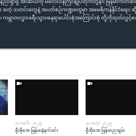
နည်းရှာဖို့ အာဆီယံကို မလေးဝန်ကြီးချုပ်တိုက်တွန်း၊ မြန်မာကတဆ
လား စတဲ့ သတင်းတွေနဲ့ အပတ်စဉ်ကဏ္ဍတွေမှာ အမေရိကန်နိုင်ငံရေး၊ ဆိ
မ္ဘာတလွှားခရီးသွား၊နေရာပေါင်းစုံအကြောင်းစုံ တို့ကိုထုတ်လွှင့်
၀၁ ဧၿပီ၊ ၂၀၂၅
၃၁ မတ္၊ ၂၀၂၅
ဗွီအိုအေ မြန်မာနံနက်ခင်း
ဗွီအိုအေ မြန်မာညချမ်း