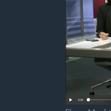
သုတပဒေသာ အင်္ဂလိပ်စာ
အ
ညွန်း
စာမျက်နှာ
သို့
ကျော်
ကြည့်
ရန်
ရှာဖွေ
ရန်
နေရာ
သို့
ကျော်
ရန်
0:00