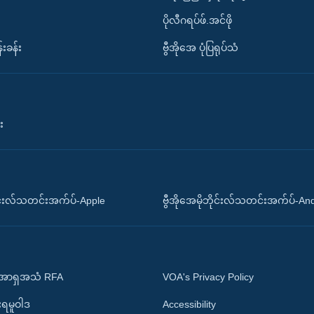
ပိုလီဂရပ်ဖ်.အင်ဖို
်းခန်း
ဗွီအိုအေ ပုံပြရုပ်သံ
း
ိုင်းလ်သတင်းအက်ပ်-Apple
ဗွီအိုအေမိုဘိုင်းလ်သတင်းအက်ပ်-An
 အာရှအသံ RFA
VOA's Privacy Policy
ုးရမူဝါဒ
Accessibility