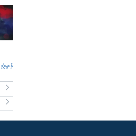
်ရှုရန်