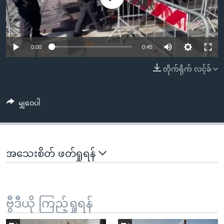
အ
သုတပဒေသာ အင်္ဂလိပ်စာ
ညွန်း
Learning English
စာမျက်နှာ
သို့
ဗွီအိုအေ လူမှုကွန်ယက်များ
0:00
0:45
ကျော်
တိုက်ရိုက် လင့်ခ်
ကြည့်
ရန်
ဘာသာစကားများ
ရှာဖွေ
မျှဝေပါ
ရန်
နေရာ
သို့
ကျော်
အသေးစိတ် ဖတ်ရှုရန်
ရန်
ဗွီဒီယို ကြည့်ရှုရန်