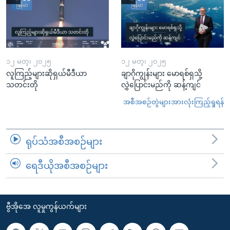
၁၂ မတ္၊ ၂၀၂၅
၁၂ မတ္၊ ၂၀၂၅
လူကြည့်များဆိုရှယ်မီဒီယာ
ချာဂိုကျွန်းများ မောရစ်ရှသို့
သတင်းတို
လွှဲပြောင်းမည်ကို ဆန့်ကျင်
အစီအစဉ်တွဲများအားလုံးကြည့်ရှုရန်
ရုပ်သံအစီအစဉ်များ
ရေဒီယိုအစီအစဉ်များ
ဗွီအိုအေ လူမှုကွန်ယက်များ