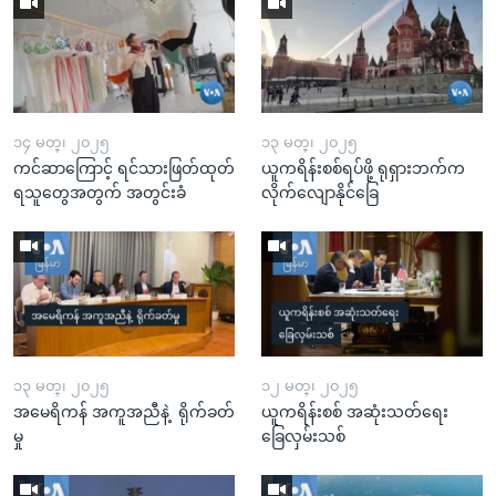
၁၄ မတ္၊ ၂၀၂၅
၁၃ မတ္၊ ၂၀၂၅
ကင်ဆာကြောင့် ရင်သားဖြတ်ထုတ်
ယူကရိန်းစစ်ရပ်ဖို့ ရုရှားဘက်က
ရသူတွေအတွက် အတွင်းခံ
လိုက်လျောနိုင်ခြေ
၁၃ မတ္၊ ၂၀၂၅
၁၂ မတ္၊ ၂၀၂၅
အမေရိကန် အကူအညီနဲ့ ရိုက်ခတ်
ယူကရိန်းစစ် အဆုံးသတ်ရေး
မှု
ခြေလှမ်းသစ်