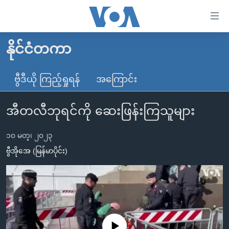
သုံး
ရ
လွယ်ကူ
နိုင်ငံတကာ
မူလစာမျက်နှာ
စေ
မြန်မာ
ဗွီဒီယို ကြည့်ရှုရန်
အကြောင်း
သည့်
ကမ္ဘာ့သတင်းများ
Link
အီတလီဘုရင်ကို ဆေးဖြန်းကြသူများ
ဗွီဒီယို
နိုင်ငံတကာ
များ
သတင်းလွတ်လပ်ခွင့်
အမေရိကန်
ပင်မ
၁၀ မတ္၊ ၂၀၂၃
ရပ်ဝန်းတခု လမ်းတခု အလွန်
တရုတ်
အကြောင်းအရာ
ဗွီအိုအေ (မြန်မာပိုင်း)
သို့
အင်္ဂလိပ်စာလေ့လာမယ်
အစ္စရေး-ပါလက်စတိုင်း
ကျော်
အပတ်စဉ်ကဏ္ဍများ
အမေရိကန်သုံးအီဒီယံ
ကြည့်
ရေဒီယိုနှင့်ရုပ်သံ အချက်အလက်များ
မကြေးမုံရဲ့ အင်္ဂလိပ်စာ
ရေဒီယို
ရန်
ပင်မ
ရေဒီယို/တီဗွီအစီအစဉ်
ရုပ်ရှင်ထဲက အင်္ဂလိပ်စာ
တီဗွီ
No media source currently available