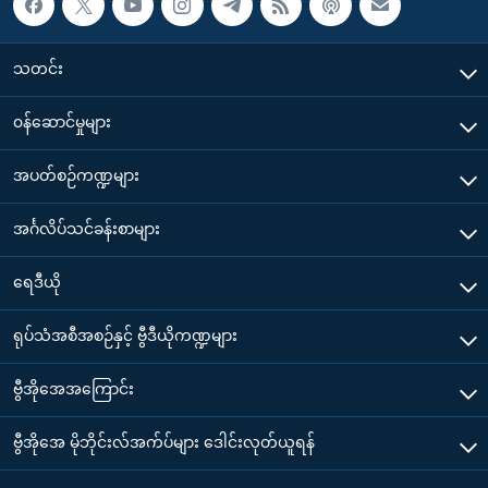
သတင်း
၀န်ဆောင်မှုများ
အပတ်စဉ်ကဏ္ဍများ
အင်္ဂလိပ်သင်ခန်းစာများ
ရေဒီယို
ရုပ်သံအစီအစဉ်နှင့် ဗွီဒီယိုကဏ္ဍများ
ဗွီအိုအေအကြောင်း
ဗွီအိုအေ မိုဘိုင်းလ်အက်ပ်များ ဒေါင်းလုတ်ယူရန်