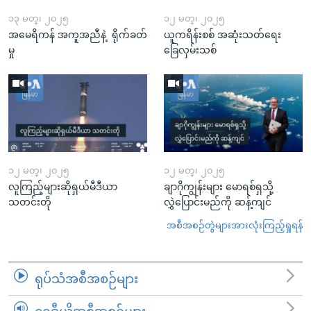
၁၃ မတ္၊ ၂၀၂၅
၁၂ မတ္၊ ၂၀၂၅
အမေရိကန် အကူအညီနဲ့ ရိုက်ခတ်
ယူကရိန်းစစ် အဆုံးသတ်ရေး
မှု
ခြေလှမ်းသစ်
၁၂ မတ္၊ ၂၀၂၅
၁၂ မတ္၊ ၂၀၂၅
လူကြည့်များဆိုရှယ်မီဒီယာ
ချာဂိုကျွန်းများ မောရစ်ရှသို့
သတင်းတို
လွှဲပြောင်းမည်ကို ဆန့်ကျင်
အစီအစဉ်တွဲများအားလုံးကြည့်ရှုရန်
ရုပ်သံအစီအစဉ်များ