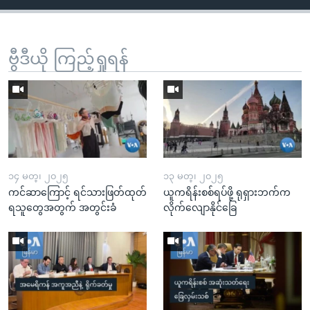
ဗွီဒီယို ကြည့်ရှုရန်
၁၄ မတ္၊ ၂၀၂၅
၁၃ မတ္၊ ၂၀၂၅
ကင်ဆာကြောင့် ရင်သားဖြတ်ထုတ်
ယူကရိန်းစစ်ရပ်ဖို့ ရုရှားဘက်က
ရသူတွေအတွက် အတွင်းခံ
လိုက်လျောနိုင်ခြေ