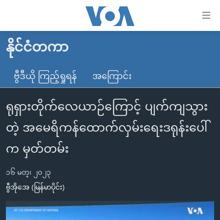
သုံး
ရ
လွယ်ကူ
နိုင်ငံတကာ
မူလစာမျက်နှာ
စေ
မြန်မာ
ဗွီဒီယို ကြည့်ရှုရန်
အကြောင်း
သည့်
ကမ္ဘာ့သတင်းများ
Link
ရုရှားတိုက်လေယာဉ်ကြောင့် ပျက်ကျသွား
ဗွီဒီယို
နိုင်ငံတကာ
များ
သတင်းလွတ်လပ်ခွင့်
အမေရိကန်
တဲ့ အမေရိကန်ထောက်လှမ်းရေးဒရုန်းပေါ်
ပင်မ
ရပ်ဝန်းတခု လမ်းတခု အလွန်
တရုတ်
အကြောင်းအရာ
က မှတ်တမ်း
သို့
အင်္ဂလိပ်စာလေ့လာမယ်
အစ္စရေး-ပါလက်စတိုင်း
ကျော်
၁၆ မတ္၊ ၂၀၂၃
အပတ်စဉ်ကဏ္ဍများ
အမေရိကန်သုံးအီဒီယံ
ကြည့်
ဗွီအိုအေ (မြန်မာပိုင်း)
ရေဒီယိုနှင့်ရုပ်သံ အချက်အလက်များ
မကြေးမုံရဲ့ အင်္ဂလိပ်စာ
ရေဒီယို
ရန်
ပင်မ
ရေဒီယို/တီဗွီအစီအစဉ်
ရုပ်ရှင်ထဲက အင်္ဂလိပ်စာ
တီဗွီ