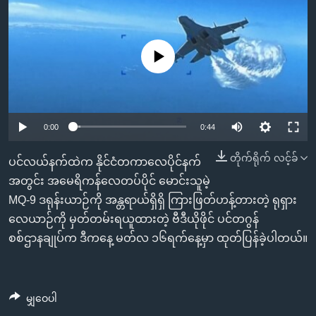
အ
သုတပဒေသာ အင်္ဂလိပ်စာ
ညွန်း
Learning English
စာမျက်နှာ
No media source currently available
သို့
ဗွီအိုအေ လူမှုကွန်ယက်များ
ကျော်
ကြည့်
ရန်
0:00
0:44
ဘာသာစကားများ
ရှာဖွေ
ရန်
တိုက်ရိုက် လင့်ခ်
ပင်လယ်နက်ထဲက နိုင်ငံတကာလေပိုင်နက်
နေရာ
အတွင်း အမေရိကန်လေတပ်ပိုင် မောင်းသူမဲ့
သို့
MQ-9 ဒရုန်းယာဉ်ကို အန္တရာယ်ရှိရှိ ကြားဖြတ်ဟန့်တားတဲ့ ရုရှား
ကျော်
လေယာဉ်ကို မှတ်တမ်းရယူထားတဲ့ ဗီဒီယိုဖိုင် ပင်တဂွန်
ရန်
စစ်ဌာနချုပ်က ဒီကနေ့ မတ်လ ၁၆ရက်နေ့မှာ ထုတ်ပြန်ခဲ့ပါတယ်။
မျှဝေပါ