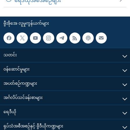
ရေဒီယိုအစီအစဉ်များ
ဗွီအိုအေ လူမှုကွန်ယက်များ
သတင်း
၀န်ဆောင်မှုများ
အပတ်စဉ်ကဏ္ဍများ
အင်္ဂလိပ်သင်ခန်းစာများ
ရေဒီယို
ရုပ်သံအစီအစဉ်နှင့် ဗွီဒီယိုကဏ္ဍများ