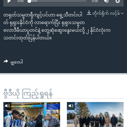
အ
0:00
0:58
သုတပဒေသာ အင်္ဂလိပ်စာ
ညွန်း
Learning English
တိုက်ရိုက် လင့်ခ်
တရုတ်သမ္မတရှီကျင့်ပင်ဟာ ရှေ့သီတင်းပါ
စာမျက်နှာ
တ် ရုရှားနိုင်ငံကို လာရောက်ပြီး ရုရှားသမ္မတ
သို့
ဗွီအိုအေ လူမှုကွန်ယက်များ
ဗလာဒီမီယာပူတင်နဲ့ တွေ့ဆုံဆွေးနွေးမယ်လို့ ၂ နိုင်ငံလုံးက
ကျော်
သတင်းထုတ်ပြန်ပါတယ်။
ကြည့်
ရန်
ဘာသာစကားများ
ရှာဖွေ
မျှဝေပါ
ရန်
နေရာ
သို့
ကျော်
ဗွီဒီယို ကြည့်ရှုရန်
ရန်