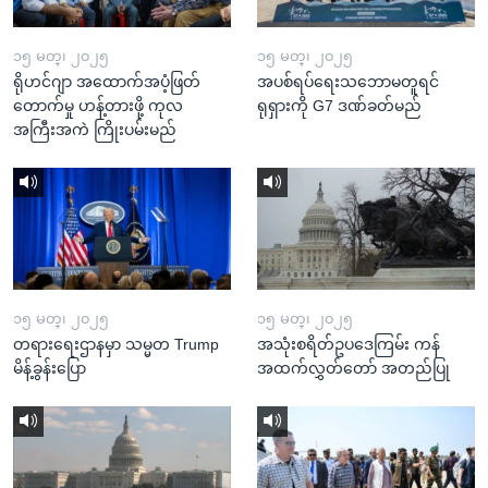
၁၅ မတ္၊ ၂၀၂၅
၁၅ မတ္၊ ၂၀၂၅
ရိုဟင်ဂျာ အထောက်အပံ့ဖြတ်
အပစ်ရပ်ရေးသဘောမတူရင်
တောက်မှု ဟန့်တားဖို့ ကုလ
ရုရှားကို G7 ဒဏ်ခတ်မည်
အကြီးအကဲ ကြိုးပမ်းမည်
၁၅ မတ္၊ ၂၀၂၅
၁၅ မတ္၊ ၂၀၂၅
တရားရေးဌာနမှာ သမ္မတ Trump
အသုံးစရိတ်ဥပဒေကြမ်း ကန်
မိန့်ခွန်းပြော
အထက်လွှတ်တော် အတည်ပြု