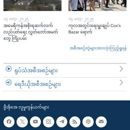
၁၄ မတ္၊ ၂၀၂၅
၁၄ မတ္၊ ၂၀၂၅
အမေရိကန်အစိုးရဆက်လက်
ကုလအတွင်းရေးမှူးချုပ် Cox's
လည်ပတ်ရေး လွှတ်တော်အမတ်
Bazar ရောက်
တွေ ကြိုးပမ်း
အစီအစဉ်တွဲများအားလုံးကြည့်ရှုရန်
ရုပ်သံအစီအစဉ်များ
ရေဒီယိုအစီအစဉ်များ
ဗွီအိုအေ လူမှုကွန်ယက်များ