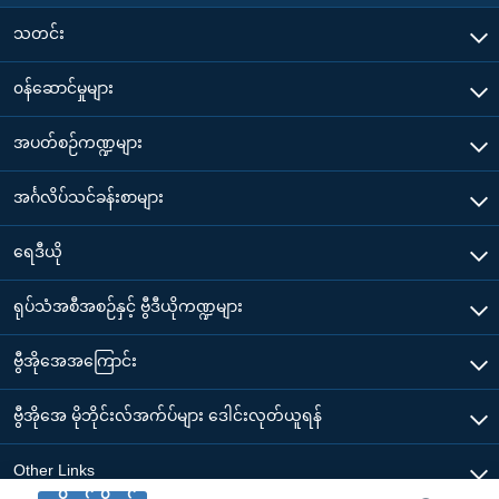
သတင်း
၀န်ဆောင်မှုများ
အပတ်စဉ်ကဏ္ဍများ
အင်္ဂလိပ်သင်ခန်းစာများ
ရေဒီယို
ရုပ်သံအစီအစဉ်နှင့် ဗွီဒီယိုကဏ္ဍများ
ဗွီအိုအေအကြောင်း
ဗွီအိုအေ မိုဘိုင်းလ်အက်ပ်များ ဒေါင်းလုတ်ယူရန်
Other Links