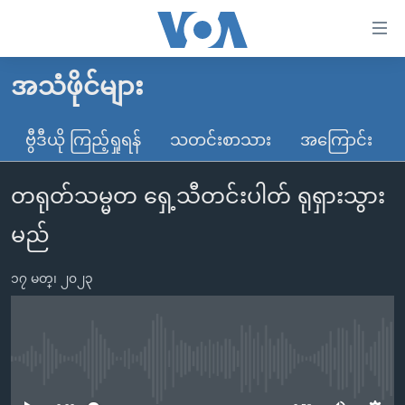
သုံး
ရ
လွယ်ကူ
အသံဖိုင်များ
မူလစာမျက်နှာ
စေ
မြန်မာ
ဗွီဒီယို ကြည့်ရှုရန်
သတင်းစာသား
အကြောင်း
သည့်
ကမ္ဘာ့သတင်းများ
Link
တရုတ်သမ္မတ ရှေ့သီတင်းပါတ် ရုရှားသွား
ဗွီဒီယို
နိုင်ငံတကာ
များ
သတင်းလွတ်လပ်ခွင့်
အမေရိကန်
မည်
ပင်မ
ရပ်ဝန်းတခု လမ်းတခု အလွန်
တရုတ်
အကြောင်းအရာ
၁၇ မတ္၊ ၂၀၂၃
သို့
အင်္ဂလိပ်စာလေ့လာမယ်
အစ္စရေး-ပါလက်စတိုင်း
ကျော်
အပတ်စဉ်ကဏ္ဍများ
အမေရိကန်သုံးအီဒီယံ
ကြည့်
ရေဒီယိုနှင့်ရုပ်သံ အချက်အလက်များ
မကြေးမုံရဲ့ အင်္ဂလိပ်စာ
ရေဒီယို
ရန်
No media source currently available
ပင်မ
ရေဒီယို/တီဗွီအစီအစဉ်
ရုပ်ရှင်ထဲက အင်္ဂလိပ်စာ
တီဗွီ