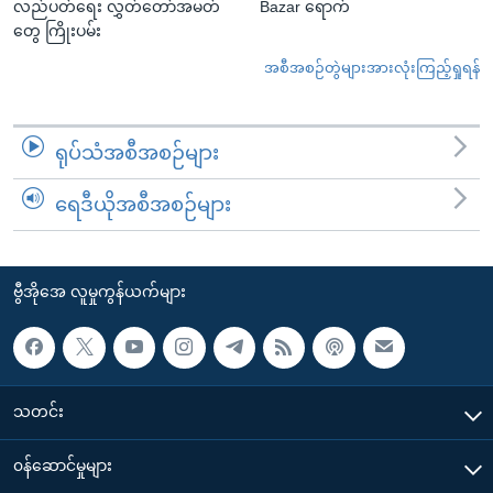
လည်ပတ်ရေး လွှတ်တော်အမတ်
Bazar ရောက်
တွေ ကြိုးပမ်း
အစီအစဉ်တွဲများအားလုံးကြည့်ရှုရန်
ရုပ်သံအစီအစဉ်များ
ရေဒီယိုအစီအစဉ်များ
ဗွီအိုအေ လူမှုကွန်ယက်များ
သတင်း
၀န်ဆောင်မှုများ