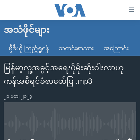
သုံး
ရ
လွယ်ကူ
အသံဖိုင်များ
မူလစာမျက်နှာ
စေ
မြန်မာ
ဗွီဒီယို ကြည့်ရှုရန်
သတင်းစာသား
အကြောင်း
သည့်
ကမ္ဘာ့သတင်းများ
Link
မြန်မာ့လူ့အခွင့်အရေးပိုမိုးဆိုးဝါးလာဟု
ဗွီဒီယို
နိုင်ငံတကာ
များ
သတင်းလွတ်လပ်ခွင့်
အမေရိကန်
ကန်အစီရင်ခံစာဖော်ပြ .mp3
ပင်မ
ရပ်ဝန်းတခု လမ်းတခု အလွန်
တရုတ်
အကြောင်းအရာ
၂၁ မတ္၊ ၂၀၂၃
သို့
အင်္ဂလိပ်စာလေ့လာမယ်
အစ္စရေး-ပါလက်စတိုင်း
ကျော်
အပတ်စဉ်ကဏ္ဍများ
အမေရိကန်သုံးအီဒီယံ
ကြည့်
ရေဒီယိုနှင့်ရုပ်သံ အချက်အလက်များ
မကြေးမုံရဲ့ အင်္ဂလိပ်စာ
ရေဒီယို
ရန်
No media source currently available
ပင်မ
ရေဒီယို/တီဗွီအစီအစဉ်
ရုပ်ရှင်ထဲက အင်္ဂလိပ်စာ
တီဗွီ