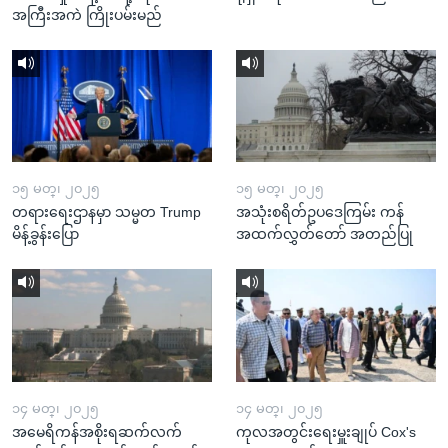
အကြီးအကဲ ကြိုးပမ်းမည်
၁၅ မတ္၊ ၂၀၂၅
၁၅ မတ္၊ ၂၀၂၅
တရားရေးဌာနမှာ သမ္မတ Trump
အသုံးစရိတ်ဥပဒေကြမ်း ကန်
မိန့်ခွန်းပြော
အထက်လွှတ်တော် အတည်ပြု
၁၄ မတ္၊ ၂၀၂၅
၁၄ မတ္၊ ၂၀၂၅
အမေရိကန်အစိုးရဆက်လက်
ကုလအတွင်းရေးမှူးချုပ် Cox's