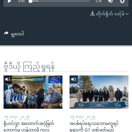
အ
0:00
1:26
သုတပဒေသာ အင်္ဂလိပ်စာ
ညွန်း
Learning English
တိုက်ရိုက် လင့်ခ်
စာမျက်နှာ
သို့
ဗွီအိုအေ လူမှုကွန်ယက်များ
ကျော်
မျှဝေပါ
ကြည့်
ရန်
ဘာသာစကားများ
ရှာဖွေ
ဗွီဒီယို ကြည့်ရှုရန်
ရန်
နေရာ
သို့
ကျော်
ရန်
၁၅ မတ္၊ ၂၀၂၅
၁၅ မတ္၊ ၂၀၂၅
ရိုဟင်ဂျာ အထောက်အပံ့ဖြတ်
အပစ်ရပ်ရေးသဘောမတူရင်
တောက်မှု ဟန့်တားဖို့ ကုလ
ရုရှားကို G7 ဒဏ်ခတ်မည်