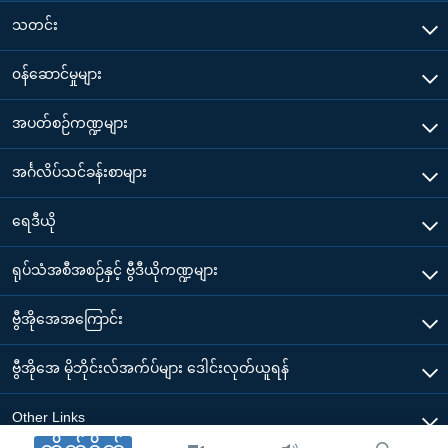
သတင်း
၀န်ဆောင်မှုများ
အပတ်စဉ်ကဏ္ဍများ
အင်္ဂလိပ်သင်ခန်းစာများ
ရေဒီယို
ရုပ်သံအစီအစဉ်နှင့် ဗွီဒီယိုကဏ္ဍများ
ဗွီအိုအေအကြောင်း
ဗွီအိုအေ မိုဘိုင်းလ်အက်ပ်များ ဒေါင်းလုတ်ယူရန်
Other Links