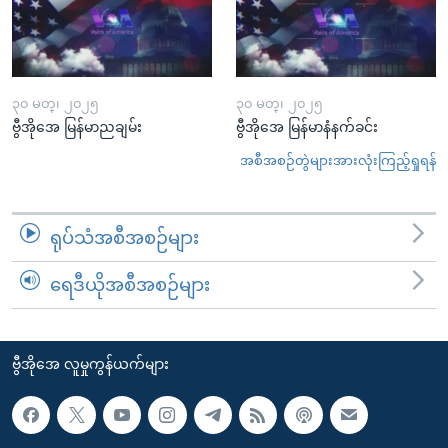
၃၀ မတ္၊ ၂၀၂၅
၃၀ မတ္၊ ၂၀၂၅
ဗွီအိုအေ မြန်မာညချမ်း
ဗွီအိုအေ မြန်မာနံနက်ခင်း
အစီအစဉ်တွဲများအားလုံးကြည့်ရှုရန်
ရုပ်သံအစီအစဉ်များ
ရေဒီယိုအစီအစဉ်များ
ဗွီအိုအေ လူမှုကွန်ယက်များ