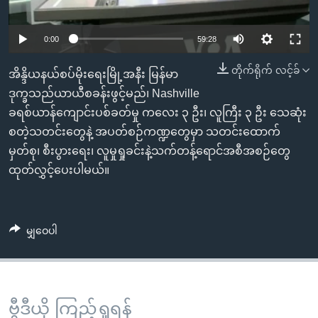
အ
သုတပဒေသာ အင်္ဂလိပ်စာ
ညွန်း
Learning English
0:00
59:28
စာမျက်နှာ
သို့
ဗွီအိုအေ လူမှုကွန်ယက်များ
တိုက်ရိုက် လင့်ခ်
အိန္ဒိယနယ်စပ်မိုးရေးမြို့အနီး မြန်မာ
ကျော်
ဒုက္ခသည်ယာယီစခန်းဖွင့်မည်၊ Nashville
ကြည့်
ခရစ်ယာန်ကျောင်းပစ်ခတ်မှု ကလေး ၃ ဦး၊ လူကြီး ၃ ဦး သေဆုံး
ရန်
ဘာသာစကားများ
စတဲ့သတင်းတွေနဲ့ အပတ်စဉ်ကဏ္ဍတွေမှာ သတင်းထောက်
ရှာဖွေ
မှတ်စု၊ စီးပွားရေး၊ လူမှုရှုခင်းနဲ့သက်တန့်ရောင်အစီအစဉ်တွေ
ရန်
ထုတ်လွှင့်ပေးပါမယ်။
နေရာ
သို့
ကျော်
မျှဝေပါ
ရန်
ဗွီဒီယို ကြည့်ရှုရန်