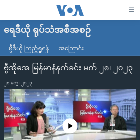
သုံး
ရ
လွယ်ကူ
ရေဒီယို ရုပ်သံအစီအစဉ်
မူလစာမျက်နှာ
စေ
မြန်မာ
ဗွီဒီယို ကြည့်ရှုရန်
အကြောင်း
သည့်
ကမ္ဘာ့သတင်းများ
Link
ဗွီအိုအေ မြန်မာနံနက်ခင်း မတ် ၂၈၊ ၂၀၂၃
ဗွီဒီယို
နိုင်ငံတကာ
များ
သတင်းလွတ်လပ်ခွင့်
အမေရိကန်
ပင်မ
၂၈ မတ္၊ ၂၀၂၃
ရပ်ဝန်းတခု လမ်းတခု အလွန်
တရုတ်
အကြောင်းအရာ
သို့
အင်္ဂလိပ်စာလေ့လာမယ်
အစ္စရေး-ပါလက်စတိုင်း
ကျော်
အပတ်စဉ်ကဏ္ဍများ
အမေရိကန်သုံးအီဒီယံ
ကြည့်
ရေဒီယိုနှင့်ရုပ်သံ အချက်အလက်များ
မကြေးမုံရဲ့ အင်္ဂလိပ်စာ
ရေဒီယို
ရန်
No media source currently available
ပင်မ
ရေဒီယို/တီဗွီအစီအစဉ်
ရုပ်ရှင်ထဲက အင်္ဂလိပ်စာ
တီဗွီ