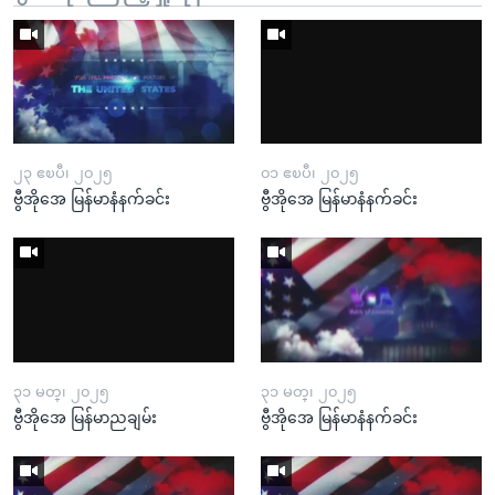
၂၃ ဧၿပီ၊ ၂၀၂၅
၀၁ ဧၿပီ၊ ၂၀၂၅
ဗွီအိုအေ မြန်မာနံနက်ခင်း
ဗွီအိုအေ မြန်မာနံနက်ခင်း
၃၁ မတ္၊ ၂၀၂၅
၃၁ မတ္၊ ၂၀၂၅
ဗွီအိုအေ မြန်မာညချမ်း
ဗွီအိုအေ မြန်မာနံနက်ခင်း