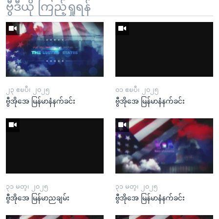
ဗွီဒီယို ကြည့်ရှုရန်
၂၃ ဧၿပီ၊ ၂၀၂၅
၀၁ ဧၿပီ၊ ၂၀၂၅
ဗွီအိုအေ မြန်မာနံနက်ခင်း
ဗွီအိုအေ မြန်မာနံနက်ခင်း
၃၁ မတ္၊ ၂၀၂၅
၃၁ မတ္၊ ၂၀၂၅
ဗွီအိုအေ မြန်မာညချမ်း
ဗွီအိုအေ မြန်မာနံနက်ခင်း