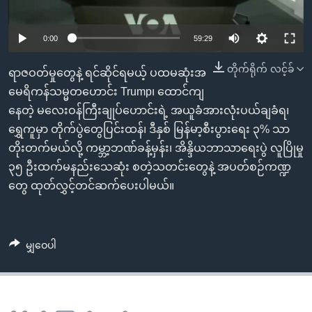
အ
သုတပဒေသာ အင်္ဂလိပ်စာ
ညွန်း
Learning English
0:00
59:29
စာမျက်နှာ
သို့
ဗွီအိုအေ လူမှုကွန်ယက်များ
တိုက်ရိုက် လင့်ခ်
ရာဇဝတ်မှုတွေနဲ့ ရင်ဆိုင်ရမယ့် ပထမဆုံးအ
ကျော်
မေရိကန်သမ္မတဟောင်း Trump၊ ထောင်ကျ
ကြည့်
နေတဲ့ မလေးဝန်ကြီးချုပ်ဟောင်းရဲ့ အယူခံအားလုံးပယ်ချခံရ၊
ရန်
ဘာသာစကားများ
ရွှေကူမှာ တိုက်ပွဲတွေပြင်းထန်၊ ဒီနှစ် မြန်မာ့စီးပွားရေး ၃% သာ
ရှာဖွေ
တိုးတက်မယ်လို့ ကမ္ဘာ့ဘဏ်ခန့်မှန်း၊ အိန္ဒိယဘာသာရေးပွဲ လူပြိုမှု
ရန်
၃၅ ဦးထက်မနည်းသေဆုံး စတဲ့သတင်းတွေနဲ့ အပတ်စဉ်ကဏ္ဍ
နေရာ
တွေ ထုတ်လွှင့်တင်ဆက်ပေးပါမယ်။
သို့
ကျော်
ရန်
မျှဝေပါ