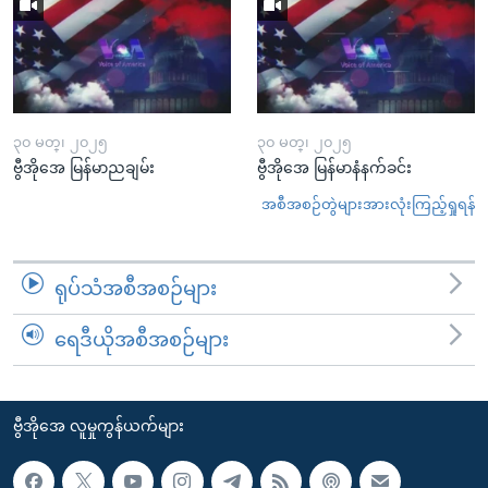
၃၀ မတ္၊ ၂၀၂၅
၃၀ မတ္၊ ၂၀၂၅
ဗွီအိုအေ မြန်မာညချမ်း
ဗွီအိုအေ မြန်မာနံနက်ခင်း
အစီအစဉ်တွဲများအားလုံးကြည့်ရှုရန်
ရုပ်သံအစီအစဉ်များ
ရေဒီယိုအစီအစဉ်များ
ဗွီအိုအေ လူမှုကွန်ယက်များ