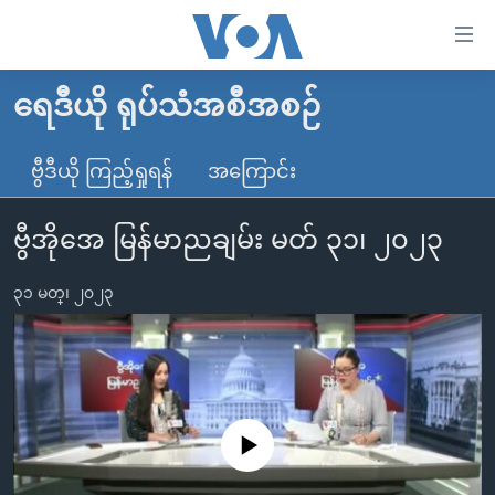
သုံး
ရ
လွယ်ကူ
ရေဒီယို ရုပ်သံအစီအစဉ်
မူလစာမျက်နှာ
စေ
မြန်မာ
ဗွီဒီယို ကြည့်ရှုရန်
အကြောင်း
သည့်
ကမ္ဘာ့သတင်းများ
Link
ဗွီအိုအေ မြန်မာညချမ်း မတ် ၃၁၊ ၂၀၂၃
ဗွီဒီယို
နိုင်ငံတကာ
များ
သတင်းလွတ်လပ်ခွင့်
အမေရိကန်
ပင်မ
၃၁ မတ္၊ ၂၀၂၃
ရပ်ဝန်းတခု လမ်းတခု အလွန်
တရုတ်
အကြောင်းအရာ
သို့
အင်္ဂလိပ်စာလေ့လာမယ်
အစ္စရေး-ပါလက်စတိုင်း
ကျော်
အပတ်စဉ်ကဏ္ဍများ
အမေရိကန်သုံးအီဒီယံ
ကြည့်
ရေဒီယိုနှင့်ရုပ်သံ အချက်အလက်များ
မကြေးမုံရဲ့ အင်္ဂလိပ်စာ
ရေဒီယို
ရန်
No media source currently available
ပင်မ
ရေဒီယို/တီဗွီအစီအစဉ်
ရုပ်ရှင်ထဲက အင်္ဂလိပ်စာ
တီဗွီ