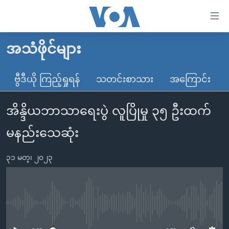
သုံး
ရ
လွယ်ကူ
အသံဖိုင်များ
မူလစာမျက်နှာ
စေ
မြန်မာ
ဗွီဒီယို ကြည့်ရှုရန်
သတင်းစာသား
အကြောင်း
သည့်
ကမ္ဘာ့သတင်းများ
Link
အိန္ဒိယဘာသာရေးပွဲ လူပြိုမှု ၃၅ ဦးထက်
ဗွီဒီယို
နိုင်ငံတကာ
များ
သတင်းလွတ်လပ်ခွင့်
အမေရိကန်
မနည်းသေဆုံး
ပင်မ
ရပ်ဝန်းတခု လမ်းတခု အလွန်
တရုတ်
အကြောင်းအရာ
၃၁ မတ္၊ ၂၀၂၃
သို့
အင်္ဂလိပ်စာလေ့လာမယ်
အစ္စရေး-ပါလက်စတိုင်း
ကျော်
အပတ်စဉ်ကဏ္ဍများ
အမေရိကန်သုံးအီဒီယံ
ကြည့်
ရေဒီယိုနှင့်ရုပ်သံ အချက်အလက်များ
မကြေးမုံရဲ့ အင်္ဂလိပ်စာ
ရေဒီယို
ရန်
No media source currently available
ပင်မ
ရေဒီယို/တီဗွီအစီအစဉ်
ရုပ်ရှင်ထဲက အင်္ဂလိပ်စာ
တီဗွီ