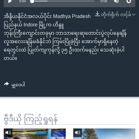
အ
0:00
0:58
သုတပဒေသာ အင်္ဂလိပ်စာ
ညွန်း
Learning English
တိုက်ရိုက် လင့်ခ်
အိန္ဒိယနိုင်ငံအလယ်ပိုင်း Madhya Pradesh
စာမျက်နှာ
ပြည်နယ် Indore မြို့က ဟိန္ဒူ
သို့
ဗွီအိုအေ လူမှုကွန်ယက်များ
ဘုန်းကြီးကျောင်းတခုမှာ ဘာသာရေးဆုတောင်းပွဲလုပ်နေချိန်
ကျော်
လူအလေးချိန်မခံနိုင်ဘဲ ကြမ်းပြိုခဲ့ပြီး အောက်မှာရှိနေတဲ့
ကြည့်
ရေတွင်းထဲ ပြုတ်ကျကုန်လို့ ၃၅ ဦးထက်မနည်း သေဆုံးခဲ့ပါ
ရန်
ဘာသာစကားများ
တယ်။
ရှာဖွေ
ရန်
နေရာ
မျှဝေပါ
သို့
ကျော်
ရန်
ဗွီဒီယို ကြည့်ရှုရန်