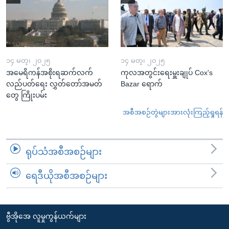
၁၄ မတ္၊ ၂၀၂၅
၁၄ မတ္၊ ၂၀၂၅
အမေရိကန်အစိုးရဆက်လက်
ကုလအတွင်းရေးမှူးချုပ် Cox's
လည်ပတ်ရေး လွှတ်တော်အမတ်
Bazar ရောက်
တွေ ကြိုးပမ်း
အစီအစဉ်တွဲများအားလုံးကြည့်ရှုရန်
ရုပ်သံအစီအစဉ်များ
ရေဒီယိုအစီအစဉ်များ
ဗွီအိုအေ လူမှုကွန်ယက်များ