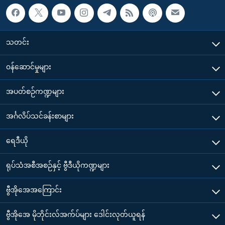
သတင်း
၀န်ဆောင်မှုများ
အပတ်စဉ်ကဏ္ဍများ
အင်္ဂလိပ်သင်ခန်းစာများ
ရေဒီယို
ရုပ်သံအစီအစဉ်နှင့် ဗွီဒီယိုကဏ္ဍများ
ဗွီအိုအေအကြောင်း
ဗွီအိုအေ မိုဘိုင်းလ်အက်ပ်များ ဒေါင်းလုတ်ယူရန်