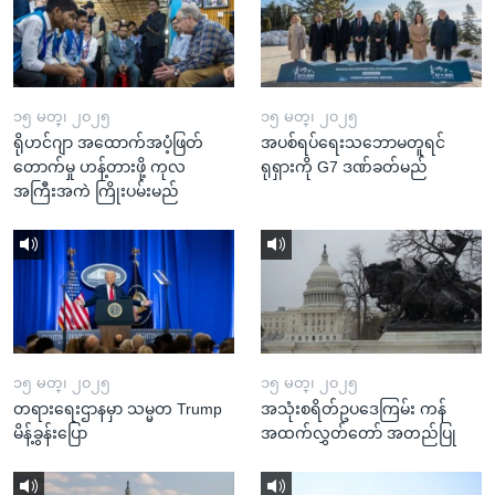
၁၅ မတ္၊ ၂၀၂၅
၁၅ မတ္၊ ၂၀၂၅
ရိုဟင်ဂျာ အထောက်အပံ့ဖြတ်
အပစ်ရပ်ရေးသဘောမတူရင်
တောက်မှု ဟန့်တားဖို့ ကုလ
ရုရှားကို G7 ဒဏ်ခတ်မည်
အကြီးအကဲ ကြိုးပမ်းမည်
၁၅ မတ္၊ ၂၀၂၅
၁၅ မတ္၊ ၂၀၂၅
တရားရေးဌာနမှာ သမ္မတ Trump
အသုံးစရိတ်ဥပဒေကြမ်း ကန်
မိန့်ခွန်းပြော
အထက်လွှတ်တော် အတည်ပြု