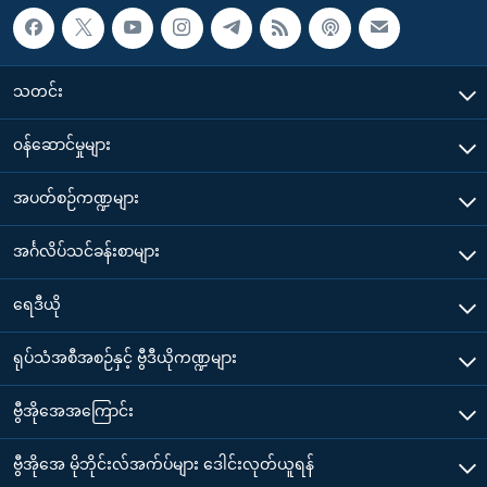
သတင်း
၀န်ဆောင်မှုများ
အပတ်စဉ်ကဏ္ဍများ
အင်္ဂလိပ်သင်ခန်းစာများ
ရေဒီယို
ရုပ်သံအစီအစဉ်နှင့် ဗွီဒီယိုကဏ္ဍများ
ဗွီအိုအေအကြောင်း
ဗွီအိုအေ မိုဘိုင်းလ်အက်ပ်များ ဒေါင်းလုတ်ယူရန်